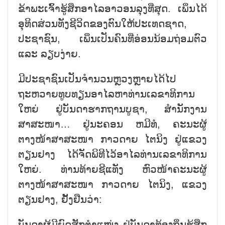
ຂ້າພະເຈົ້າຮູ້ສຶກອາໄລອາວອນລຸງທີ່ສຸດ. ເພິ່ນໄດ້
ອຸທິດສ່ວນທັງຊີວິດຂອງຕົນໃຫ້ປະເທດຊາດ,
ປະຊາຊົນ, ເພິ່ນເປັນຄົນທີ່ອ່ອນນ້ອມຖ່ອມຕົວ
ແລະ ລຽບງ່າຍ.
ມີປະຊາຊົນເປັນຈຳນວນຫຼວງຫຼາຍໄດ້ໄປ
ຖະຫວາຍທູບທຽນອາໄລຫາທ່ານເລຂາທິການ
ໃຫຍ່ ຢູ່ບັນດາຮາກຖານບູຊາ, ສຳນັກງານ
ສາສະໜາ… ຢູ່ນະຄອນ ຫມີທໍ, ຄະນະຜູ້
ຕາງໜ້າສາສະໜາ ກາວດາຍ ໄຕນິງ ຢູ່ແຂວງ
ຕຽນຢາງ ໄດ້ຈັດພິທີໄວ້ອາໄລທ່ານເລຂາທິການ
ໃຫຍ່. ທ່ານທ້າຍຊີແທັງ ຫົວໜ້າຄະນະຜູ້
ຕາງໜ້າສາສະໜາ ກາວດາຍ ໄຕນິງ, ແຂວງ
ຕຽນຢາງ, ຢັ້ງຢືນວ່າ:
ບັນດາຜູ້ມີຍົດສັກຕຳແໜ່ງ ຢູ່ບັນດາທ້ອງຖິ່ນຮູ້ສຶກ