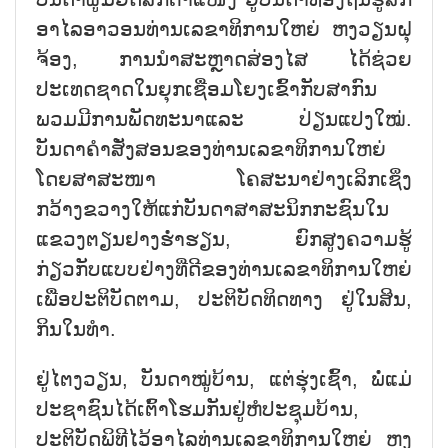
ອາໄລອາວອນທ່ານເລຂາທິການໃຫຍ່ ຫງວຽນຝຸ
ຈ້ອງ, ການນຳສະຫຼາດສ່ອງໄສ ໄດ້ຊ່ວຍ
ປະເທດຊາດໃນຍຸກເຊື່ອມໂຍງເຂົ້າກັບສາກົນ
ພວມມີການພັດທະນາແລະ ປ່ຽນແປງໃໝ່.
ບັນດາຄຳສັ່ງສອນຂອງທ່ານເລຂາທິການໃຫຍ່
ໂດຍສາສະໜາ ໂຄສະນາຢ່າງເລິກເຊິ່ງ
ກວ້າງຂວາງໃຫ້ແກ່ບັນດາສາສະນິກກະຊົນໃນ
ແຂວງຕຽນຢາງຮ່ຳຮຽນ, ຍົກສູງຄວາມຮູ້
ກ່ຽວກັບແບບຢ່າງທີ່ດີຂອງທ່ານເລຂາທິການໃຫຍ່
ເພື່ອປະຕິບັດຕາມ, ປະຕິບັດທິດທາງ ຢູ່ໃນສິນ,
ກິນໃນທຳ.
ຢູ່ໄຕງວຽນ, ບັນດາໝູ່ບ້ານ, ແຕ່ຮຸ່ງເຊົ້າ, ພໍ່ແມ່
ປະຊາຊົນໄດ້ເຕົ້າໂຮມກັນຢູ່ຫໍປະຊຸມບ້ານ,
ປະຕິບັດພິທີໄວ້ອາໄລທ່ານເລຂາທິການໃຫຍ່ ຫງ