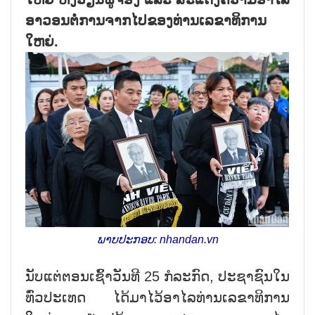
ອາວອນຕໍ່ການຈາກໄປຂອງທ່ານເລຂາທິການ
ໃຫຍ່.
ພາບປະກອບ: nhandan.vn
ນັບແຕ່ຕອນເຊົ້າວັນທີ 25 ກໍລະກົດ, ປະຊາຊົນໃນ
ທົ່ວປະເທດ ໄດ້ມາໄວ້ອາໄລທ່ານເລຂາທິການ