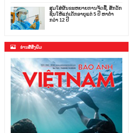
ສຸມໃສ່ຜັນຂະຫຍາຍການຈັດຊື້, ສັກວັກ
ຊິນໃຫ້ແກ່ເດັກອາຍຸແຕ່ 5 ປີ ຫາຕ່ຳ
ກວ່າ 12 ປີ
ອ່ານສື່ສິ່ງພິມ