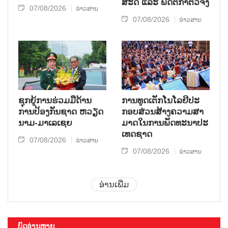
ສະ​ດີ ແລະ ພຶດ​ຕິ​ກຳຕົວ​ຈິງ
07/08/2026
ຂ່າວສານ
07/08/2026
ຂ່າວສານ
ຊຸກ​ຍູ້​ການ​ຮ່ວມ​ມື​ດ້ານ​
ການ​ທູດ​ເຕັກ​ໂນ​ໂລ​ຢີ​ປະ​
ການ​ປ້ອງ​ກັນ​ຊາດ ຫວຽດ​
ກອບ​ສ່ວນ​ສ້າງ​ຄວາມ​ສາ​
ນາມ-ມາ​ເລ​ເຊຍ
ມາດ​ໃນ​ການ​ພັດ​ທະ​ນາ​ປະ​
ເທດ​ຊາດ
07/08/2026
ຂ່າວສານ
07/08/2026
ຂ່າວສານ
ອ່ານເພີ່ມ
ບົດອ່ານຫຼາຍ