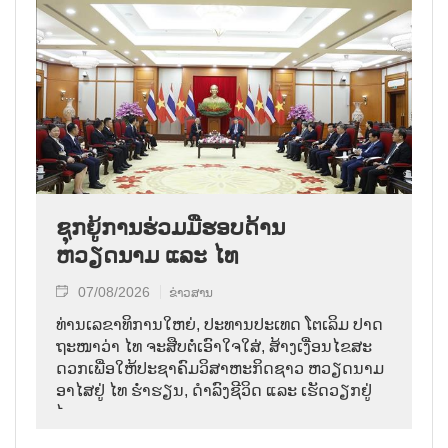
ຊຸກຍູ້ການຮ່ວມມືຮອບດ້ານ
ຫວຽດນາມ ແລະ ໄທ
07/08/2026
ຂ່າວສານ
ທ່ານ​ເລ​ຂາ​ທິ​ການ​ໃຫຍ່, ປະ​ທານ​ປະ​ເທດ ໂຕ​ເລິມ ປາດ​
ຖະ​ໜາ​ວ່າ ໄທ​ ຈະ​ສືບ​ຕໍ່​ເອົາ​ໃຈ​ໃສ່, ສ້າງ​ເງື່ອນ​ໄຂ​ສະ​
ດວກ​ເພື່ອ​ໃຫ້​ປະ​ຊາ​ຄົມ​ວ​ິ​ສາ​ຫະ​ກິດ​ຊາວ ຫວຽດ​ນາມ
ອາ​ໄສ​ຢູ່ ໄທ ຮ່ຳ​ຮຽນ, ດຳ​ລົງ​ຊີ​ວິດ ແລະ ເຮັດ​ວຽກ​ຢູ່​
ໄທ.