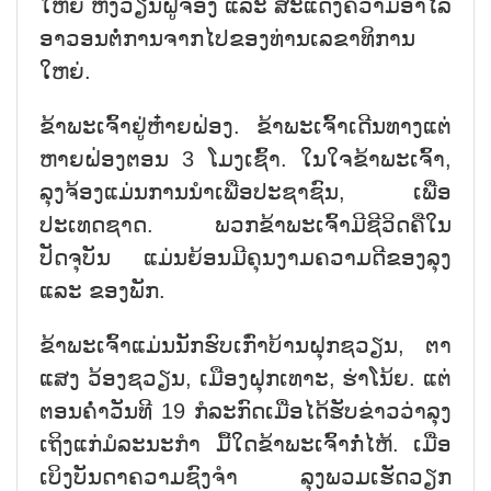
ໃຫຍ່ ຫງວຽນຝູຈ້ອງ ແລະ ສະແດງຄວາມອາໄລ
ອາວອນຕໍ່ການຈາກໄປຂອງທ່ານເລຂາທິການ
ໃຫຍ່.
ຂ້າພະເຈົ້າຢູ່ຫ໋າຍຝ່ອງ. ຂ້າພະເຈົ້າເດີນທາງແຕ່
ຫາຍຝ່ອງຕອນ 3 ໂມງເຊົ້າ. ໃນໃຈຂ້າພະເຈົ້າ,
ລຸງຈ້ອງແມ່ນການນຳເພື່ອປະຊາຊົນ, ເພື່ອ
ປະເທດຊາດ. ພວກຂ້າພະເຈົ້າມີຊີວິດຄືໃນ
ປັດຈຸບັນ ແມ່ນຍ້ອນມີຄຸນງາມຄວາມດີຂອງລຸງ
ແລະ ຂອງພັກ.
ຂ້າພະເຈົ້າແມ່ນນັກຮົບເກົ່າບ້ານຝຸກຊວຽນ, ຕາ
ແສງ ວ້ອງຊວຽນ, ເມືອງຝຸກເທາະ, ຮ່າໂນ້ຍ. ແຕ່
ຕອນຄ່ຳວັນທີ 19 ກໍລະກົດເມື່ອໄດ້ຮັບຂ່າວວ່າລຸງ
ເຖິງແກ່ມໍລະນະກຳ ມື້ໃດຂ້າພະເຈົ້າກໍ່ໄຫ້. ເມື່ອ
ເບິງບັນດາຄວາມຊົງຈຳ ລຸງພວມເຮັດວຽກ