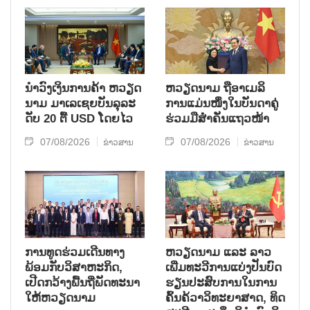
ນຳ​ວົງ​ເງິນ​ການ​ຄ້າ ຫວຽດ​
ຫ​ວຽດ​ນາມ ຖື​ອາ​ເມ​ລິ​
ນາມ ມາ​ເລ​ເຊຍ​ບັນ​ລຸ​ລະ​
ການ​ແມ່ນ​ໜຶ່ງ​ໃນ​ບັນ​ດາ​ຄູ່​
ດັບ 20 ຕື້ USD ໂດຍ​ໄວ
ຮ່ວມ​ມື​ສຳ​ຄັນ​ແຖວ​ໜ້າ
07/08/2026
07/08/2026
ຂ່າວສານ
ຂ່າວສານ
ການ​ທູດ​ຮ່ວມ​ເດີນ​ທາງ​
ຫວຽດ​ນາມ ແລະ ລາວ​
ພ້ອມກັບ​ວິ​ສາ​ຫະ​ກ​ິດ,
ເພີ່ມ​ທະ​ວີ​ການ​ແບ່​ງ​ປັນ​ບົດ​
ເປີດກວ້າງ​ພື້ນ​ຖີ່​ພັດ​ທະ​ນາ​
ຮຽນ​ປະ​ສົບ​ການ​ໃນ​ການ​
ໃຫ້​ຫວຽດ​ນາມ
ຄົ້ນ​ຄ້​ວາ​ວິ​ທະ​ຍາ​ສາດ, ທິດ​