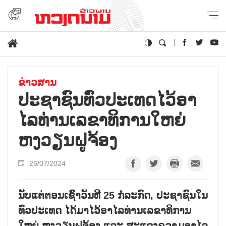
ຂ່າວສານ
ປະ​ຊາ​ຊົນ​ທົ່ວ​ປະ​ເທດ​ໄວ້​ອາ​
ໄລ​ທ່ານ​ເລ​ຂາ​ທິ​ການ​ໃຫຍ່
ຫງວຽນ​ຝູ​ຈ້ອງ
26/07/2024
ນັບແຕ່ຕອນເຊົ້າວັນທີ 25 ກໍລະກົດ, ປະຊາຊົນໃນ
ທົ່ວປະເທດ ໄດ້ມາໄວ້ອາໄລທ່ານເລຂາທິການ
ໃຫຍ່ ຫງວຽນຝູຈ້ອງ ແລະ ສະແດງຄວາມອາໄລ