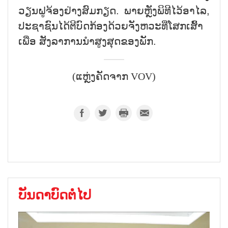
ວຽນຝູຈ້ອງຢ່າງສົມກຽດ. ພາຍຫຼັງພິທີໄວ້ອາໄລ,
ປະຊາຊົນໄດ້ຕີບົດກ້ອງດ້ວຍຈັງຫວະທີ່ໂສກເສົ້າ
ເພື່ອ ສັງລາການນຳສູງສຸດຂອງພັກ.
(ແຫຼ່ງຄັດຈາກ VOV)
ບັນດາບົດຕໍ່ໄປ