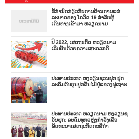
ຂໍ້ກຳນົດກ່ຽວກັບການຕ້ານການແຜ່
ລະບາດຂອງ ໂຄວິດ-19 ສຳລັບຜູ້
ເດີນທາງເຂົ້າມາ ຫວຽດນາມ
ປີ 2022, ເສດຖະກິດ ຫວຽດນາມ
ເລີ່ມຕົ້ນດ້ວຍຄວາມສະດວກດີ
ປະທານປະເທດ ຫງວຽນຊວນຟຸກ ປຸກ
ລະດົມວັນບຸນປູກຕົ້ນໄມ້ຢູ່ແຂວງຝູເຖາະ
ປະທານປະເທດ ຫວຽດນາມ ຫງວຽນຊ
ວັນຟຸກ: ລະດົມທຸກແຫຼ່ງກຳລັງເພື່ອ
ພັດທະນາເສດຖະກິດກະສິກຳ