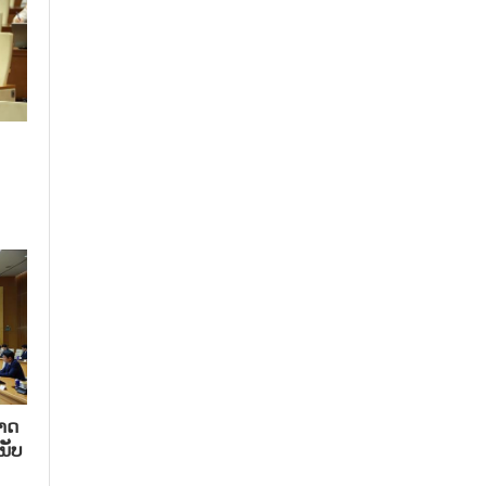
າດ​
ນັບ​