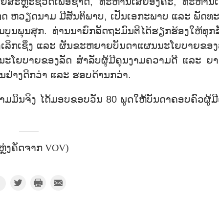
ສຍສະຫຼະຊີວິດເພື່ອຊາດ, ທະຫານເສຍອົງຄະ, ທະຫານເ
ະເທດ ຫວຽດນາມ ມີສັນຕິພາບ, ເປັນເອກະພາບ ແລະ ພັດທ
ູນພຸນສຸກ. ທ່ານນາຍົກລັດຖະມົນຕີໄດ້ຮຽກຮ້ອງໃຫ້ທຸກຂັ
່າງເລິກເຊິ່ງ ແລະ ຜັນຂະຫຍາຍບັນດາແຜນນະໂຍບາຍຂອງ
້າງນະໂຍບາຍຂອງລັດ ສຳລັບຜູ້ມີຄຸນງາມຄວາມດີ ແລະ ຍາ
ັນຢ່າງດີກວ່າ ແລະ ຮອບດ້ານກວ່າ.
ຟ້າມມິນຈິງ ໄດ້ມອບຂອບວັນ 80 ພູດໃຫ້ບັນດາຄອບຄົວຜູ້ມີ
ຫຼ່ງຄັດຈາກ VOV)