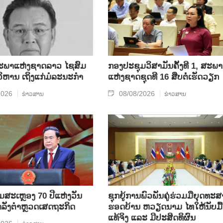
ພາແຫ່ງຊາດລາວ ໄຊສົມ
ກອງປະຊຸມວິສາມັນຄັ້ງທີ 1, ສະພາ
ິຫານ ເຖິງແກ່ມໍລະນະກຳ
ແຫ່ງຊາດຊຸດທີ 16 ສືບຕໍ່ເຮັດວຽກ
2026
08/08/2026
ຂ່າວສານ
ຂ່າວສານ
ີມສະເຫຼອງ 70 ປີແຫ່ງວັນ
ຊຸກ​ຍູ້​ການ​ພົວ​ພັນ​ຄູ່​ຮ່ວມ​ມື​ຍຸດ​ທະ​ສ
ກຳລັງຕຳຫຼວດເສດຖະກິດ
ຮອດ​ບ້ານ ຫວຽດ​ນາມ ໄທ​ໃຫ້​ນັບ​ມື້​
ແທ້​ຈິງ ແລະ ມີ​ປະ​ສິດ​ທິ​ຜົນ