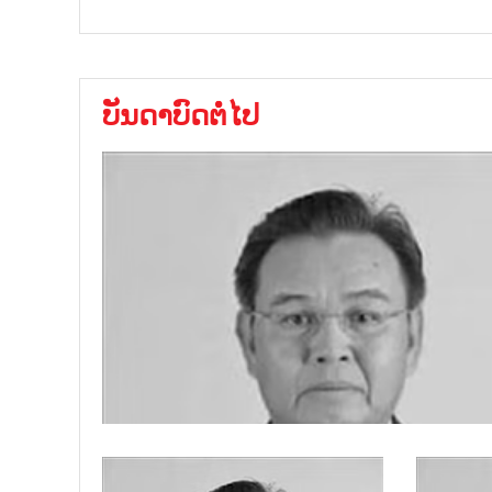
ບັນດາບົດຕໍ່ໄປ