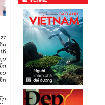
ອ່ານສື່ສິ່ງພິມ
(27
ວິດ
ໄດ້
ບຸນ
ຍົກ
ງວນ
ວິດ
ຊົນ