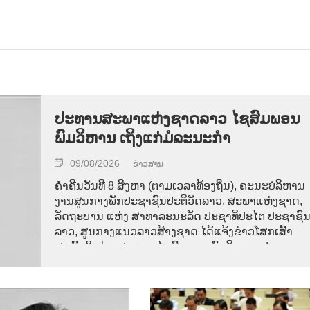
ປະທານສະພາແຫ່ງຊາດລາວ ໄຊສົມພອນ
ພົມວິຫານ ເຖິງແກ່ມໍລະນະກຳ
09/08/2026
ຂ່າວສານ
ຄ່ຳຄືນວັນທີ 8 ສິງຫາ (ຕາມເວລາທ້ອງຖິ່ນ), ຄະນະບໍລິຫານ
ງານສູນກາງພັກປະຊາຊົນປະຕິວັດລາວ, ສະພາແຫ່ງຊາດ,
ລັດຖະບານ ແຫ່ງ ສາທາລະນະລັດ ປະຊາທິປະໄຕ ປະຊາຊົ
ລາວ, ສູນກາງແນວລາວສ້າງຊາດ ໄດ້ແຈ້ງຂ່າວໂສກເສົ້າ
ສະຫຼົດໃຈວ່າ: ສະຫາຍ ໄຊສົມພອນ ພົມວິຫານ, ປະທານ
ສະພາແຫ່ງຊາດລາວ ໄດ້ເຖິງແກ່ມໍລະນະກຳ ໃນອາຍຸ 70 ປີ,
ຫຼັງຈາກປ່ວຍຮ້າຍແຮງມາເປັນໄລຍະໜຶ່ງ.