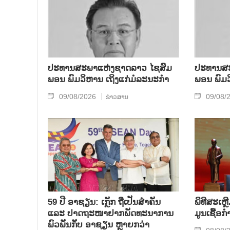
ປະທານສະພາແຫ່ງຊາດລາວ ໄຊສົມ
ປະທານສະ
ພອນ ພົມວິຫານ ເຖິງແກ່ມໍລະນະກຳ
ພອນ ພົມວ
09/08/2026
09/08/
ຂ່າວສານ
59 ປີ ອາຊຽນ: ເກຼັກ ຖືເປັນສຳຄັນ
ພິທີສະເຫຼ
ແລະ ປາດຖະໜາຢາກພັດທະນາການ
ມູນເຊື້ອ
ພົວພັນກັບ ອາຊຽນ ຫຼາຍກວ່າ