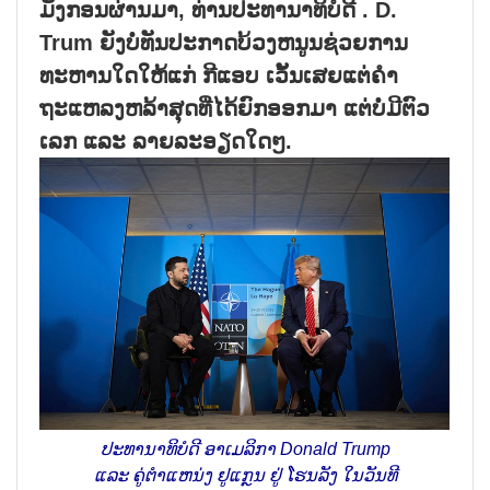
ມັງກອນຜ່ານມາ, ທ່ານປະທານາທິບໍດີ . D.
Trum ຍັງບໍ່ທັນປະກາດບ້ວງຫນູນຊ່ວຍການ
ທະຫານໃດໃຫ້ແກ່ ກີແອບ ເວັ້ນເສຍແຕ່ຄຳ
ຖະແຫລງຫລ້າສຸດທີ່ໄດ້ຍົກອອກມາ ແຕ່ບໍ່ມີຕົວ
ເລກ ແລະ ລາຍລະອຽດໃດໆ.
ປະທານາທິບໍດີ ອາເມລິກາ Donald Trump
ແລະ ຄູ່ຕຳແຫນ່ງ ຢູແກຼນ ຢູ່ ໂຮນລັງ ໃນວັນທີ