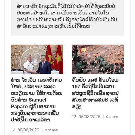
ທ່ານນາຍົກລັດຖະມົນຕີໄດ້ໃສ່ໃຈວ່າ ບໍ່ໃຫ້ທັງລະບົບບໍ່
ປະໝາດຢ່າງເດັດຂາດ ເມື່ອບາງເທື່ອຄວາມໄວໃນ
ການຮັບປະກັນຄວາມໝັ້ນຄົງທາງໄຊເບີຍັງບໍ່ໄປທັນກັບ
ທ່າພັດທະນາຂອງການຫັນເປັນດີຈີຕອນ.
ທ່ານ ໂຕ​ເລິມ ເລ​ຂາ​ທິ​ການ​
ຄົ້ນ​ພົບ ແລະ ທ້ອນ​ໂຮມ
ໃຫຍ່, ປະ​ທານ​ປະ​ເທດ ​
197 ອັດ​ຖິ​ນັກ​ຮົບ​ເສຍ​
ຫວຽດ​ນາມ ໃຫ້​ການ​ຕ້ອນ​
ສະຫຼະ​ຊີ​ວິດ​ເພື່ອ​ຊາດ​ຢູ່​
ຮັບ​ທ່ານ Samuel
ສວນ​ສາ​ທາ​ລະ​ນະ ເລ​ທິ​
Paparo ຜູ້​ບັນ​ຊາ​ການ
ຣຽງ
ກອງ​ບັນ​ຊາ​ການພາກ​ພື້ນ​
06/08/2026
ຂ່າວສານ
ປາ​ຊີ​ຟິກ ອາ​ເມ​ລິ​ກາ
06/08/2026
ຂ່າວສານ