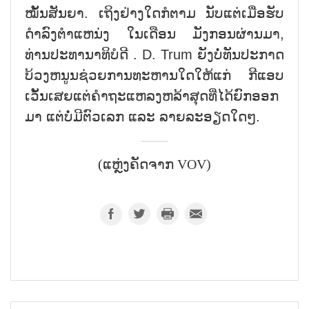
ໝັ້ນສັນຍາ. ເຖິງຢ່າງໃດກໍຕາມ ນັບແຕ່ເມື່ອຮັບ
ດຳລົງຕຳແຫນ່ງ ໃນເດືອນ ມັງກອນຜ່ານມາ,
ທ່ານປະທານາທິບໍດີ . D. Trum ຍັງບໍ່ທັນປະກາດ
ບ້ວງຫນູນຊ່ວຍການທະຫານໃດໃຫ້ແກ່ ກີແອບ
ເວັ້ນເສຍແຕ່ຄຳຖະແຫລງຫລ້າສຸດທີ່ໄດ້ຍົກອອກ
ມາ ແຕ່ບໍ່ມີຕົວເລກ ແລະ ລາຍລະອຽດໃດໆ.
(ແຫຼ່ງຄັດຈາກ VOV)