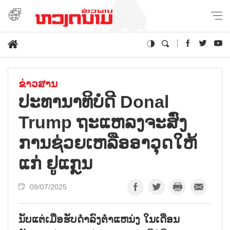
ຂ່າວສານ
ປະທານາທິບໍດີ Donal
Trump ຖະແຫລງຈະສົ່ງ
ການຊ່ວຍເຫລືອອາວຸດໃຫ້
ແກ່ ຢູແກຼນ
09/07/2025
ນັບແຕ່ເມື່ອຮັບດຳລົງຕຳແຫນ່ງ ໃນເດືອນ