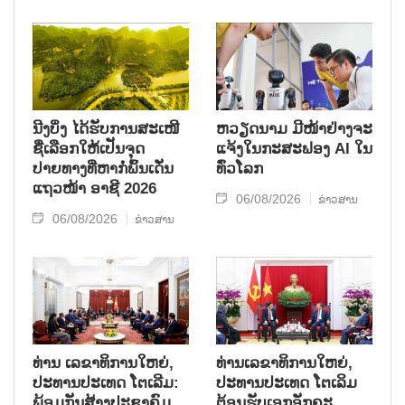
ນີງບິ່ງ ໄດ້ຮັບການສະເໜີ
ຫວຽດນາມ ມີໜ້າຢ່າງຈະ
ຊື່ເລືອກໃຫ້ເປັນຈຸດ
ແຈ້ງໃນກະສະຟອງ AI ໃນ
ປາຍທາງທີ່ຫາກໍ່ພົ້ນເດັ່ນ
ທົ່ວໂລກ
ແຖວໜ້າ ອາຊີ 2026
06/08/2026
ຂ່າວສານ
06/08/2026
ຂ່າວສານ
ທ່ານ ເລຂາທິການໃຫຍ່,
ທ່ານເລຂາທິການໃຫຍ່,
ປະທານປະເທດ ໂຕເລີມ:
ປະທານປະເທດ ໂຕເລິມ
ພ້ອມກັນສ້າງປະຊາຄົມ
ຕ້ອນຮັບເອກອັກຄະ