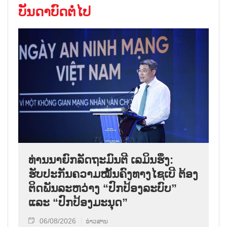
ບັນດາບົດຕໍ່ໄປ
ທ່ານນາຍົກລັດຖະມົນຕີ ເລມິນຮຶງ:
ຮັບປະກັນຄວາມໝັ້ນຄົງທາງໄຊເບີ ຕ້ອງ
ຕິດພັນລະຫວ່າງ “ປົກປ້ອງລະບົບ”
ແລະ “ປົກປ້ອງມະນຸດ”
06/08/2026
ຂ່າວສານ