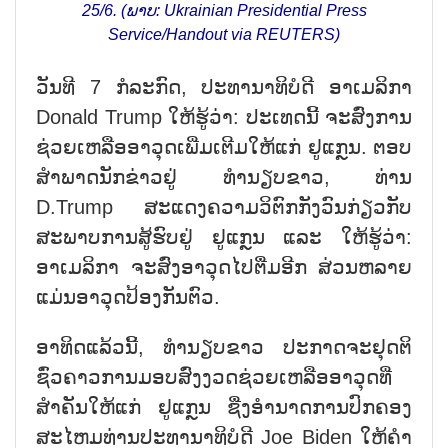
25/6. (ພາບ: Ukrainian Presidential Press
Service/Handout via REUTERS)
ວັນທີ 7 ກໍລະກົດ, ປະທານາທິບໍດີ ອາເມລິກາ
Donald Trump ໃຫ້ຮູ້ວ່າ: ປະເທດນີ້ ຈະສົ່ງການ
ຊ່ວຍເຫລືອອາວຸດເພີ່ມເຕີມໃຫ້ແກ່ ຢູແກຼນ. ຕອບ
ສຳພາດນັກຂ່າວຢູ່ ທຳນຽບຂາວ, ທ່ານ
D.Trump ສະແດງຄວາມວິຕົກກັງວົນກ່ຽວກັບ
ສະພາບການສູ້ຮົບຢູ່ ຢູແກຼນ ແລະ ໃຫ້ຮູ້ວ່າ:
ອາເມລິກາ ຈະສົ່ງອາວຸດໄປຕື່ມອີກ ສ່ວນຫລາຍ
ແມ່ນອາວຸດປ້ອງກັນຕົວ.
ອາທິດແລ້ວນີ້, ທຳນຽບຂາວ ປະກາດຈະຢຸດຕິ
ຊົ່ວຄາວການມອບສົ່ງງວດຊ່ວຍເຫລືອອາວຸດທີ່
ສຳຄັນໃຫ້ແກ່ ຢູແກຼນ ຊື່ງອຳນາດການປົກຄອງ
ສະໄຫມທ່ານປະທານາທິບໍດີ Joe Biden ໃຫ້ຄຳ