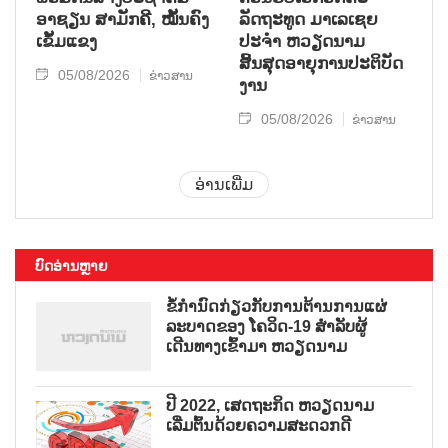
ອາຊຽນ ສາມັກຄີ, ໝັ້ນຄົງ
ລັດຖະທູດ ມາເລເຊຍ
ເຂັ້ມແຂງ
ປະຈຳ ຫວຽດນາມ
ສິ້ນສຸດອາຍຸການປະຕິບັດ
05/08/2026
ຂ່າວສານ
ງານ
05/08/2026
ຂ່າວສານ
ອ່ານເພີ່ມ
ບົດອ່ານຫຼາຍ
ຂໍ້ກຳນົດກ່ຽວກັບການຕ້ານການແຜ່
ລະບາດຂອງ ໂຄວິດ-19 ສຳລັບຜູ້
ເດີນທາງເຂົ້າມາ ຫວຽດນາມ
ປີ 2022, ເສດຖະກິດ ຫວຽດນາມ
ເລີ່ມຕົ້ນດ້ວຍຄວາມສະດວກດີ