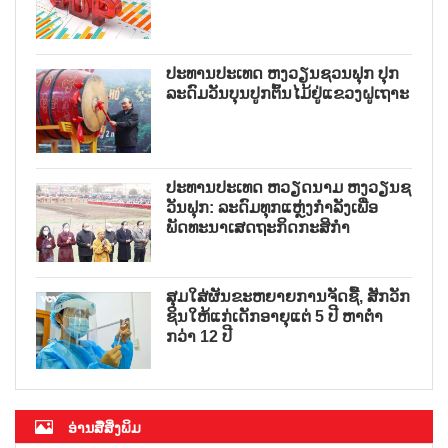
ປະທານປະເທດ ຫງວຽນຊວນຟຸກ ປຸກ
ລະດົມວັນບຸນປູກຕົ້ນໄມ້ຢູ່ແຂວງຝູເຖາະ
ປະທານປະເທດ ຫວຽດນາມ ຫງວຽນຊ
ວັນຟຸກ: ລະດົມທຸກແຫຼ່ງກຳລັງເພື່ອ
ພັດທະນາເສດຖະກິດກະສິກຳ
ສຸມໃສ່ຜັນຂະຫຍາຍການຈັດຊື້, ສັກວັກ
ຊິນໃຫ້ແກ່ເດັກອາຍຸແຕ່ 5 ປີ ຫາຕ່ຳ
ກວ່າ 12 ປີ
ອ່ານສື່ສິ່ງພິມ