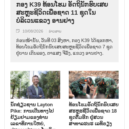
ກອງ K39 ທ້ອນໂຮມ ອັດຖິນັກຮົບເສຍ
ສະຫຼະຊີວິດເພື່ອຊາດ 11 ຊຸດໃນ
ບໍລິເວນແຂວງ ອານຢາງ
10/08/2026
ຂ່າວສານ
ກ່ອນໜ້ານັ້ນ, ວັນທີ 03 ສິງຫາ, ກອງ K39 ໄດ້ຊອກຫາ,
ທ້ອນໂຮມອັດຖິນັກຮົບເສຍສະຫຼະຊີວິດເພື່ອຊາດ 7 ຊຸດ
ຢູ່ບານ ເຕິນລອງ, ຕາແສງ ຈີລັງ, ແຂວງ ອານຢາງ.
ນັກຊ່ຽວຊານ Layton
ທ້ອນໂຮມອັດຖິນັກຮົບເສຍ
Pike: ການເດີນທາງໄປ
ສະຫຼະຊີວິດເພື່ອຊາດ 18
ຢ້ຽມຢາມຂອງທ່ານ
ຊຸດຕື່ມອີກ ຢູ່ສວນ
ເລຂາທິການໃຫຍ່,
ສາທາລະນະ ເລທິຣຽງ