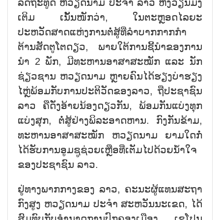
ລັດຖະທູດ ຫວຽດນາມ ປະຈຳ ລາວ ຫງວຽນມິງ
ເຕິມ ເນັ້ນໜັກວ່າ, ໃນຕະຫຼອດໄລຍະ
ປະຫວັດສາດແຫ່ງການຕໍ່ສູ້ທີ່ລຳບາກກາກກຳ
ຕ້ານສັດຕູໂຕດຽວ, ພາຍໃຕ້ການຊີ້ນຳຂອງການ
ນຳ 2 ພັກ, ມີທະຫານອາສາສະໝັກ ແລະ ນັກ
ຊ່ຽວຊານ ຫວຽດນາມ ຫຼາຍຄົນໄດ້ຮຽງບ່າຮຽງ
ໄຫຼ່ພ້ອມກັບການປະຕິວັດຂອງລາວ, ຖືປະຊາຊົນ
ລາວ ຄືດັ່ງອ້າຍນ້ອງດຽວກັນ, ພ້ອມກັນແບ່ງທຸກ
ແບ່ງສຸກ, ຕໍ່ສູ້ຢ່າງພິລະອາດຫານ. ກົງກັນຂ້າມ,
ທະຫານອາສາສະໝັກ ຫວຽດນາມ ຍາມໃດກໍ່
ໄດ້ຮັບການອູມຊູຊ່ວຍເຫຼືອທີ່ເຕັມໄປດ້ວຍນ້ຳໃຈ
ຂອງປະຊາຊົນ ລາວ.
ຢູ່ທາງພາກກາງຂອງ ລາວ, ຄະນະຜູ້ແທນສະຖາ
ກົງສູງ ຫວຽດນາມ ປະຈຳ ສະຫວັນນະເຂດ, ໄດ້
ສົມທົບກັບອຳນາດການປົກຄອງເມືອງ ເຊໂປນ