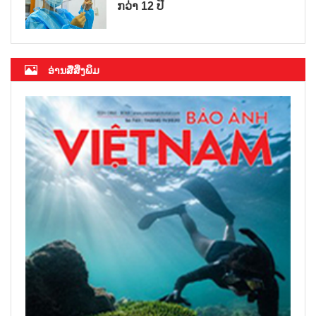
ກວ່າ 12 ປີ
ອ່ານສື່ສິ່ງພິມ