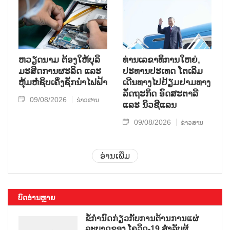
ຫວຽດນາມ ຕ້ອງໃຫ້ບຸລິ
ທ່ານເລຂາທິການໃຫຍ່,
ມະສິດການຜະລິດ ແລະ
ປະທານປະເທດ ໂຕເລິມ
ຫຸ້ມຫໍ່ຊິບເຄິ່ງຊັກນຳໄຟຟ້າ
ເດີນທາງໄປຢ້ຽມຢາມທາງ
ລັດຖະກິດ ອົດສະຕາລີ
09/08/2026
ຂ່າວສານ
ແລະ ນິວຊີແລນ
09/08/2026
ຂ່າວສານ
ອ່ານເພີ່ມ
ບົດອ່ານຫຼາຍ
ຂໍ້ກຳນົດກ່ຽວກັບການຕ້ານການແຜ່
ລະບາດຂອງ ໂຄວິດ-19 ສຳລັບຜູ້