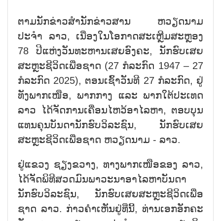
ຕາມນັກຂ່າວສຳນັກຂ່າວສານ ຫວຽດນາມ
ປະຈຳ ລາວ, ເນື່ອງໃນໂອກາດສະເຫຼີມສະຫຼອງ
78 ປີແຫ່ງວັນທະຫານເສຍອົງຄະ, ນັກຮົບເສຍ
ສະຫຼະຊີວິດເພື່ອຊາດ (27 ກໍລະກົດ 1947 – 27
ກໍລະກົດ 2025), ຕອນເຊົ້າວັນທີ 27 ກໍລະກົດ, ຢູ່
ທັງພາກເໜືອ, ພາກກາງ ແລະ ພາກໃຕ້ປະເທດ
ລາວ ໄດ້ຈັດການເຄື່ອນໄຫວ້ອາໄລຫາ, ຕອບບຸນ
ແທນຄຸນບັນດານັກຮົບວິລະຊົນ, ນັກຮົບເສຍ
ສະຫຼະຊີວິດເພື່ອຊາດ ຫວຽດນາມ - ລາວ.
ຢູ່ແຂວງ ຊຽງຂວາງ, ທາງພາກເໜືອຂອງ ລາວ,
ໄດ້ຈັດພິທີສວດມົນພາວະນາອາໄລຫາບັນດາ
ນັກຮົບວິລະຊົນ, ນັກຮົບເສຍສະຫຼະຊີວິດເພື່ອ
ຊາດ ລາວ. ກ່າວຄຳເຫັນຢູ່ທີ່ນີ້, ທ່ານເອກອັກຄະ