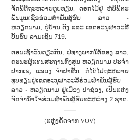
ຈັດພິທີຖະຫວາຍທູບທຽນ, ດອກໄມ້ຢູ່ ຫໍພິພິຕະ
ພັນມູນເຊື້ອຮ່ວມສຳພັນສູ້ຮົບ ລາວ -
ຫວຽດນາມ, ຢູ່ບ້ານ ດົງ ແລະ ເຂດອະນຸສາວະລີ
ບັ້ນຮົບ ລາມເຊີນ 719.
ຕອນເຊົ້າວັນດຽວກັນ, ຢູ່ທາງພາກໃຕ້ຂອງ ລາວ,
ຄະນະຜູ້ແທນສະຖານກົງສູນ ຫວຽດນາມ ປະຈຳ
ປາກເຊ, ແຂວງ ຈຳປາສັກ, ກໍ່ໄດ້ໄປຖະຫວາຍ
ທູບທຽນຢູ່ເຂດອະນຸສາວະລີຮ່ວມສຳພັນສູ້ຮົບ
ລາວ - ຫວຽດນາມ ຢູ່ເມືອງ ປາຊ່ອງ, ເປັນແຫ່ງ
ຈົດຈຳນ້ຳໃຈຮ່ວມສຳພັນສູ້ຮົບລະຫວ່າງ 2 ຊາດ.
(ແຫຼ່ງຄັດຈາກ VOV)