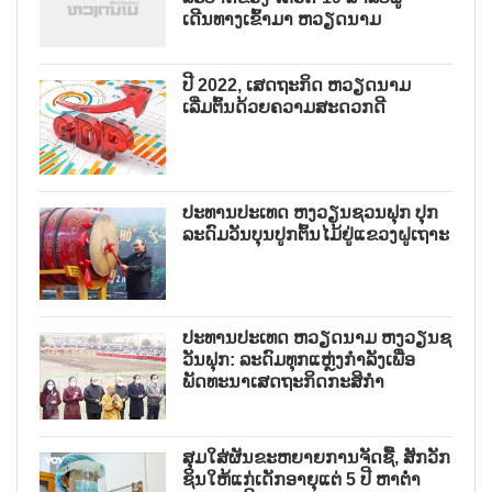
ເດີນທາງເຂົ້າມາ ຫວຽດນາມ
ປີ 2022, ເສດຖະກິດ ຫວຽດນາມ
ເລີ່ມຕົ້ນດ້ວຍຄວາມສະດວກດີ
ປະທານປະເທດ ຫງວຽນຊວນຟຸກ ປຸກ
ລະດົມວັນບຸນປູກຕົ້ນໄມ້ຢູ່ແຂວງຝູເຖາະ
ປະທານປະເທດ ຫວຽດນາມ ຫງວຽນຊ
ວັນຟຸກ: ລະດົມທຸກແຫຼ່ງກຳລັງເພື່ອ
ພັດທະນາເສດຖະກິດກະສິກຳ
ສຸມໃສ່ຜັນຂະຫຍາຍການຈັດຊື້, ສັກວັກ
ຊິນໃຫ້ແກ່ເດັກອາຍຸແຕ່ 5 ປີ ຫາຕ່ຳ