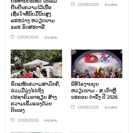
ປະທານປະເທດ ໂຕເລິມ
10/08/2026
ຂ່າວສານ
ຢືນຢັນຄວາມໄວ້ເນື້ອ
ເຊື່ອໃຈທີ່ນັບມື້ນັບສູງ
ລະຫວ່າງ ຫວຽດນາມ
ແລະ ອົດສະຕາລີ
10/08/2026
ຂ່າວສານ
ຮັດແໜ້ນຄວາມສາມັກຄີ,
ພິທີໄຂງານບຸນ
ຮ່ວມມືມຸ່ງໄປເຖິງ
ຫວຽດນາມ - ສ.ເກົາຫຼີ
ປະຊາຄົມອາຊຽນ ສ້າງ
ນະຄອນ ດ່ານັ້ງ ປີ 2026
ຄວາມເຂັ້ມແຂງດ້ວຍ
10/08/2026
ຂ່າວສານ
ຕົນເອງ
10/08/2026
ຂ່າວສານ