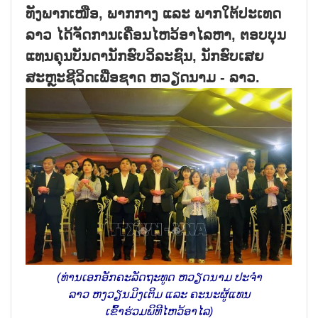
ທັງພາກເໜືອ, ພາກກາງ ແລະ ພາກໃຕ້ປະເທດ
ລາວ ໄດ້ຈັດການເຄື່ອນໄຫວ້ອາໄລຫາ, ຕອບບຸນ
ແທນຄຸນບັນດານັກຮົບວິລະຊົນ, ນັກຮົບເສຍ
ສະຫຼະຊີວິດເພື່ອຊາດ ຫວຽດນາມ - ລາວ.
(ທ່ານເອກອັກຄະລັດຖະທູດ ຫວຽດນາມ ປະຈຳ
ລາວ ຫງວຽນມິງເຕິມ ແລະ ຄະນະຜູ້ແທນ
ເຂົ້າຮ່ວມພິທີໄຫວ້ອາໄລ)