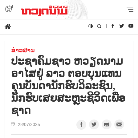
ຂ່າວສານ
ປະຊາຄົມຊາວ ຫວຽດນາມ
ອາໄສຢູ່ ລາວ ຕອບບຸນແທນ
ຄຸນບັນດານັກຮົບວິລະຊົນ,
ນັກຮົບເສຍສະຫຼະຊີວິດເພື່ອ
ຊາດ
28/07/2025