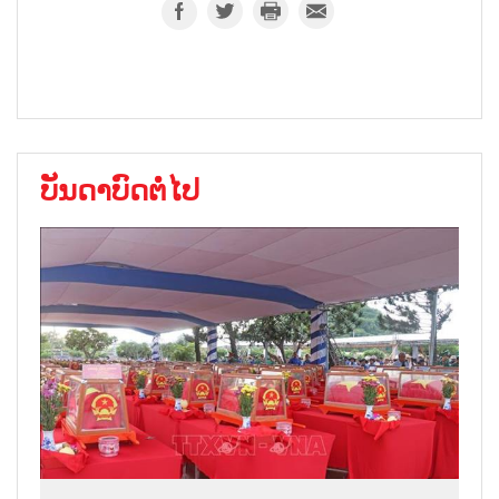
ບັນດາບົດຕໍ່ໄປ