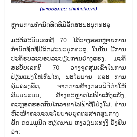
(ພາບປະກອບ: chinhphu.vn)
ຫຼາຍ
ການ
ກຳ
ນົດ
ທິດ
ທີ່
ມີ
ລັກ
ສະ
ນະ
ບຸກທະລຸ
ມະຕິສະບັບເລກທີ 70 ໄດ້ວາງອອກຫຼາຍການ
ກຳນົດທິດທີ່ມີລັກສະນະບຸກທະລຸ. ໃນນັ້ນ ມີການ
ປະຕິຮູບລະບອບລະບຽບການຢ່າງແຮງ. ມະຕິ
ສະບັບເລກທີ 70 ວາງຈຸດສຸມເຂົ້າໃນການ
ປ່ຽນແປງໃໝ່ກົນໄກ, ນະໂຍບາຍ ແລະ ການ
ຄຸ້ມຄອງລັດ, ຈາກການສ້າງກອບນິຕິກຳໃຫ້
ສົມບູນແບບ, ສ້າງຕະຫຼາດໄຟຟ້າແກ້ງແຍ້ງ,
ຕະຫຼອດຮອດກົນໄກລາຄາໄຟຟ້າທີ່ໂປ່ງໃສ. ທ່ານ
ຫົວໜ້າຄະນະນະໂຍບາຍຍຸດທະສາດສູນກາງ
ພັກ ຄອມມູນິດ ຫຽດນາມ ຫງວຽນແທງງິ ຢັ້ງຢືນ
ວ່າ: