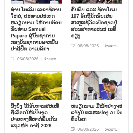
ທ່ານ ໂຕ​ເລິມ ເລ​ຂາ​ທິ​ການ​
ຄົ້ນ​ພົບ ແລະ ທ້ອນ​ໂຮມ
ໃຫຍ່, ປະ​ທານ​ປະ​ເທດ ​
197 ອັດ​ຖິ​ນັກ​ຮົບ​ເສຍ​
ຫວຽດ​ນາມ ໃຫ້​ການ​ຕ້ອນ​
ສະຫຼະ​ຊີ​ວິດ​ເພື່ອ​ຊາດ​ຢູ່​
ຮັບ​ທ່ານ Samuel
ສວນ​ສາ​ທາ​ລະ​ນະ ເລ​ທິ​
Paparo ຜູ້​ບັນ​ຊາ​ການ
ຣຽງ
ກອງ​ບັນ​ຊາ​ການພາກ​ພື້ນ​
06/08/2026
ຂ່າວສານ
ປາ​ຊີ​ຟິກ ອາ​ເມ​ລິ​ກາ
06/08/2026
ຂ່າວສານ
ນີງບິ່ງ ໄດ້ຮັບການສະເໜີ
ຫວຽດນາມ ມີໜ້າຢ່າງຈະ
ຊື່ເລືອກໃຫ້ເປັນຈຸດ
ແຈ້ງໃນກະສະຟອງ AI ໃນ
ປາຍທາງທີ່ຫາກໍ່ພົ້ນເດັ່ນ
ທົ່ວໂລກ
ແຖວໜ້າ ອາຊີ 2026
06/08/2026
ຂ່າວສານ