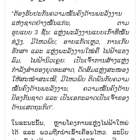
“
ຕ້ອງ
ຮັບ
ປະ
ກັນ
ຄວາມ
ໝັ້ນ
ຄົງ
ດ້ານ
ພະ
ລັງ
ງານ
ແຫ່ງ
ຊາດຢ່າງ
ໝັ້ນ
ແກ່ນ
,
ຕາມ
ຮູບ
ແບບ
3
ຊັ້ນ
:
ແຫຼ່ງ
ພະ
ລັງ
ງານ
ແບບ
ເກົ່າ
ທີ່
ໝັ້ນ
ທ່ຽງ
,
ມີໄຫວພິບ
;
ອາຍ
ແກັດ
ເຫຼວ
, ການເກັບ
ຮັກສາ
ແລະ
ແຫຼ່ງ
ພະ
ລັງ
ງານ
ໃໝ່
ຄື
ໄຟ
ຟ້າ
ແຮງ
ລົມ
,
ໄຟ
ຟ້າ
ນິວ
ເຄຼຍ
.
ເປັນ
ເຈົ້າ
ການ
ສ້າງ
ແຫຼ່ງ
ກຳ
ລັງ
ສຳຮອງ
ຍຸດ
ທະ
ສາດ
,
ດັດ
ສົມ
ແຫຼ່ງ
ສະ
ໜອງ
ໃຫ້
ສະ
ໝ່ຳ
ສະ
ເໝີ
,
ມີໄຫວພິບ
ຕິດ
ພັນ
ກັບ
ຄວາມ
ໝັ້ນ
ຄົງ
ດ້ານ
ພະ
ລັງ
ງານ
,
ຄວາມ
ໝັ້ນ
ຄົງ
ດ້ານ
ປ້ອງ
ກັນ
ຊາດ
ແລະ
ເປັນເອ
ກະ
ລາດເປັນ
ເຈົ້າ
ຂອງ
ດ້ານເສດ
ຖະ
ກິດ
”
.
ໃນຂະນະນັ້ນ, ຫຼາຍໂຄງການແຫຼ່ງໄຟຟ້າໃຫຍ່
ໄດ້ ແລະ ພວມຖືກນຳເຂົ້າເຄື່ອນໄຫວ. ລະບົບ