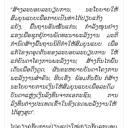
“
ສ້າງ
ລະ
ບອບ
ລະ
ບຽບ
ການ
,
ນະ
ໂຍ
ບາຍ
ໃຫ້
ສົມ
ບູນ
ແບບ
ເພື່ອ
ກາຍ
ເປັນ
ທ່າ
ໄດ້
ປຽບ
ແກ້ງ
ແຍ້ງ
,
ພື້ນ
ຖານ
ອັນ
ໝັ້ນ
ແກ່ນ
,
ກຳ
ລັງ
ໜູນ
ຢ່າງ
ແຮງ
ເພື່ອ
ຊຸກ
ຍູ້
ການ
ພັດ
ທະ
ນາ
ພະ
ລັງ
ງານ
.
ມະ
ຕິ
ກຳ
ນົດ
ສ້າງ
ພື້ນ
ຖານ
ນິ
ຕິ
ກຳ
ໃຫ້
ສົມ
ບູນ
ແບບ
ເພື່ອ
ແກ້
ໄຂ
ຈຸດ
ອຸດ
ຕັນ
ຂອງ
ລະ
ບອບ
ລະ
ບຽບ
ການ
ໃຫ້
ແກ່
ບັນ
ດາ
ໂຄງ
ການ
ພະ
ລັງ
ງານ
;
ສ້າງ
ກົນ
ໄກ
ພົ້ນ
ເດັ່ນ
ເພື່ອ
ດຶງ
ດູດ
,
ຜັນ
ຂະ
ຫຍາຍ
ບັນ
ດາ
ໂຄງ
ການ
ພະ
ລັງ
ງານ
ສຳ
ຄັນ
,
ຮີບ
ເຮັ່ງ
.
ພ້ອມ
ກັນ
ນັ້ນ
ກໍ
ສ້າງ
ນະ
ໂຍ
ບາຍ
ການ
ເງິນ
ໃຫ້
ສົມ
ບູນ
ແບບ
ເພື່ອ
ລະ
ດົມ
ບັນ
ດາ
ແຫຼ່ງ
ເງິນ
ລົງ
ທຶນ
ຈ
າກ
ເອ
ກະ
ຊົນ
,
ການ
ລົງ
ທຶນ
ຕ່າງ
ປະ
ເທດ
ເຂົ້າ
ໃນ
ຂົງ
ເຂດ
ພະ
ລັງ
ງານ
ໃຫ້
ໄດ້ສູງສຸດ
”.
ໄປຄຽງຄູ່ກັບການປ່ຽນແປງໃໝ່ກ່ຽວກັບລະບອບ