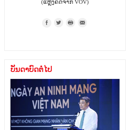
(ແຫຼ່ງຄັດຈາກ VOV)
ບັນດາບົດຕໍ່ໄປ