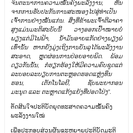
ຈິນ
ຕະ
ນາ
ການ
ຄວາມ
ໝັ້ນ
ຄົງ
ພະ
ລັງ
ງານ
,
ຫັນ
ຈາກ
ການ
ຮັບ
ປະ
ກັນ
ການ
ສະ
ໜອງ
ໄປສູ່ທ່າ
ເປັນ
ເຈົ້າ
ການ
ຢ່າງ
ໝັ້ນ
ແກ່ນ
.
ສິ່ງ
ທີ່
ຂ້າ
ພະ
ເຈົ້າ
ຕີ
ລາ
ຄາ
ສູງ
ແມ່ນ
ມະ
ຕິ
ສະ
ບັບ
ນີ້
ວາງ
ອອກ
ເປົ້າ
ໝາຍ
ບໍ່
ພຽງ
ແຕ່
ມີ
ໄຟ
ຟ້າ
,
ນ້ຳ
ມັນ
ອາຍ
ແກັດ
ຢ່າງ
ພຽງ
ພໍ
ເທົ່າ
ນັ້ນ
ຫາກ
ຍັງ
ມຸ່ງ
ເຖິງ
ກາ
ນ
ບັນ
ລຸ
ໄດ້
ພະ
ລັງ
ງານ
ສະ
ອາດ
,
ຫຼຸດ
ຜ່ອນ
ການ
ປ່ອຍ
ອາຍ
ພິດ
.
ພ້ອມ
ດຽວ
ກັນ
ນັ້ນ
,
ກໍ
ຮຽກ
ຮ້ອງ
ໃຫ້
ມີຄວາມ
ຄົບ
ຊຸດ
ແຕ່
ລະ
ບອບ
ລະ
ບຽບ
ການ
ຕ
ະຫຼອດ
ຮອດ
ແຫຼ່ງ
ທຶນ
ຮອນ
,
ເຕັກ
ໂນ
ໂລ
ຢີ
,
ຊ
ັບ
ພະ
ຍາ
ກອນ
ມະ
ນຸດ
ແລະ
ຕະຫຼາດ
ແກ້ງ
ແຍ້ງ
ທີ່ປອດໂປ່ງ
”.
ຕັດ
ສິນ
ໃຈ
ປະ
ຕິ
ບັດ
ຍຸດ
ທະ
ສາດ
ຄວາມ
ໝັ້ນ
ຄົງ
ພ
ະ
ລັງ
ງານ
ໃໝ່
ເພື່ອປະກອບສ່ວນຜັນຂະຫຍາຍປະຕິບັດມະຕິ