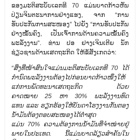
ຂອງມະຕິສະບັບເລກທີ 70 ແມ່ນບາດກ້າວຫັນ
ປ່ຽນຈິນຕະນາການຢ່າງແຮງ, ຈາກ “ການ
ຮັບປະກັນການສະໜອງ” ໄປຍັງ “ການຮັບປະກັນ
ຢ່າງໝັ້ນຄົງ, ເປັນເຈົ້າການດ້ານຄວາມໝັ້ນຄົງ
ພະລັງງານ”. ທ່ານ ປອ ຢາງເຈິນເຕີຍ ນັກ
ຊ່ຽວຊານດ້ານເສດຖະກິດ ໃຫ້ຂໍ້ສັງເກດວ່າ:
“
ສິ່ງ
ທີ່
ໜ້າ
ສົ
ນ
ໃຈ
ແມ່ນ
ມະ
ຕິ
ສະ
ບັບເລກ
ທີ
70
ໄດ້
ກຳ
ນົດ
ພະ
ລ
ັງ
ງານ
ຕ້ອງ
ໄປ
ກ່ອນ
ບາດ
ກ້າວ
ໜຶ່ງ
ໃຫ້
ແກ່
ການພັດ
ທະ
ນາ
ເສດ
ຖະ
ກິດ
ດ້ວຍ
ຄາດ
ໝາຍ
25
ຫາ
30%
ພະ
ລັງ
ງານ
ທົດ
ແທນ
ແລະ
ຮຽກ
ຮ້ອງ
ໃຫ້
ບັນ
ດາ
ໂຮງ
ງານ
ກັ່ນ
ຕອງ
ນ້ຳ
ມັນ
ຕ້ອງ
ຕອບ
ສະ
ໜອງ
ໄດ້
ຕ່ຳ
ສຸດ
ແມ່ນ
70%
ຄວາມ
ຕ້ອງການ
ນ້ຳ
ມັນ
ທີ່ຈຳໜ່າຍຢູ່
ພາຍ
ໃນ
ປະ
ເທດ
.
ນີ້
ແມ່ນ
ບາດ
ລ້ຽວ
ສຳ
ຄັນ
ໃນ