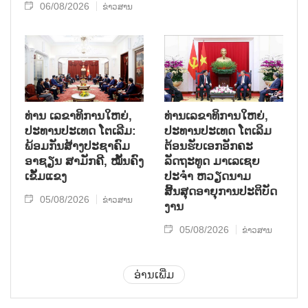
06/08/2026
ຂ່າວສານ
ທ່ານ ເລຂາທິການໃຫຍ່,
ທ່ານເລຂາທິການໃຫຍ່,
ປະທານປະເທດ ໂຕເລີມ:
ປະທານປະເທດ ໂຕເລິມ
ພ້ອມກັນສ້າງປະຊາຄົມ
ຕ້ອນຮັບເອກອັກຄະ
ອາຊຽນ ສາມັກຄີ, ໝັ້ນຄົງ
ລັດຖະທູດ ມາເລເຊຍ
ເຂັ້ມແຂງ
ປະຈຳ ຫວຽດນາມ
ສິ້ນສຸດອາຍຸການປະຕິບັດ
05/08/2026
ຂ່າວສານ
ງານ
05/08/2026
ຂ່າວສານ
ອ່ານເພີ່ມ