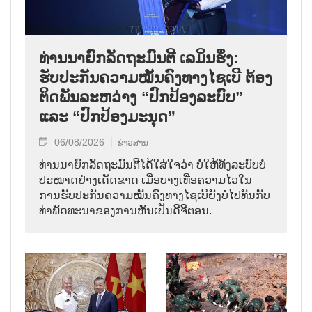
ທ່ານນາຍົກລັດຖະມົນຕີ ເລມິນຮຶງ:
ຮັບປະກັນຄວາມໝັ້ນຄົງທາງໄຊເບີ ຕ້ອງ
ຕິດພັນລະຫວ່າງ “ປົກປ້ອງລະບົບ”
ແລະ “ປົກປ້ອງມະນຸດ”
06/08/2026
ຂ່າວສານ
ທ່ານນາຍົກລັດຖະມົນຕີໄດ້ໃສ່ໃຈວ່າ ບໍ່ໃຫ້ທັງລະບົບບໍ່
ປະໝາດຢ່າງເດັດຂາດ ເມື່ອບາງເທື່ອຄວາມໄວໃນ
ການຮັບປະກັນຄວາມໝັ້ນຄົງທາງໄຊເບີຍັງບໍ່ໄປທັນກັບ
ທ່າພັດທະນາຂອງການຫັນເປັນດີຈີຕອນ.