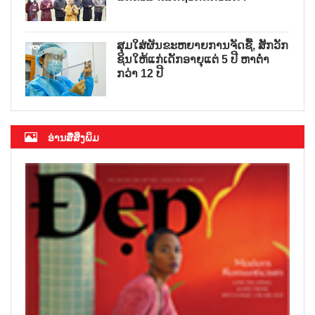
ສຸມໃສ່ຜັນຂະຫຍາຍການຈັດຊື້, ສັກວັກ
ຊິນໃຫ້ແກ່ເດັກອາຍຸແຕ່ 5 ປີ ຫາຕ່ຳ
ກວ່າ 12 ປີ
ອ່ານສື່ສິ່ງພິມ