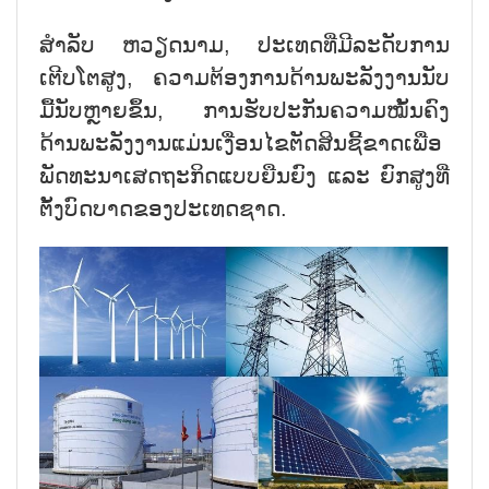
ສຳລັບ ຫວຽດນາມ, ປະເທດທີ່ມີລະດັບການ
ເຕີບໂຕສູງ, ຄວາມຕ້ອງການດ້ານພະລັງງານນັບ
ມື້ນັບຫຼາຍຂຶ້ນ, ການຮັບປະກັນຄວາມໝັ້ນຄົງ
ດ້ານພະລັງງານແມ່ນເງື່ອນໄຂຕັດສິນຊີ້ຂາດເພື່ອ
ພັດທະນາເສດຖະກິດແບບຍືນຍົງ ແລະ ຍົກສູງທີ່
ຕັ້ງບົດບາດຂອງປະເທດຊາດ.