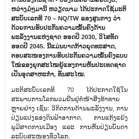
ຫວ່າງມໍ່ໆມານີ້ ຫວຽດນາມ ໄດ້ປະກາດໃຊ້ມະຕິ
ສະບັບເລກທີ 70 – NQ/TW ຂອງສູນກາງ ວ່າ
ດ້ວຍການຮັບປະກັນຄວາມໝັ້ນຄົງດ້ານ
ພະລັງງານແຫ່ງຊາດ ຮອດປີ 2030, ວິໄສທັດ
ຮອດປີ 2045. ນີ້ແມ່ນບາດກ້າວຍຸດທະສາດ,
ຕອບສະໜອງການຮັບປະກັນຄວາມໝັ້ນຄົງແບບ
ໃໝ່ຂອງຍຸກສະໄໝຍູ້ແຮງການຫັນປະເທດຊາດ
ເປັນອຸດສາຫະກຳ, ທັນສະໄໝ.
ມະຕິສະບັບເລກທີ 70 ໄດ້ປະກາດໃຊ້ໃນ
ສະພາບການໂລກພວມຢືນຢູ່ຕໍ່ໜ້າສິ່ງທ້າທາຍ
ຫຼາຍຢ່າງ ເຊັ່ນ: ວິກິດການດ້ານພະລັງງານ, ການ
ປ່ຽນແປງຂອງດິນຟ້າອາກາດ, ການແກ້ງແຍ້ງ
ພູມີສາດການເມືອງ ແລະ ການຫັນປ່ຽນບັນດາ
ລະບົບສະໜອງທົ່ວໂລກ.