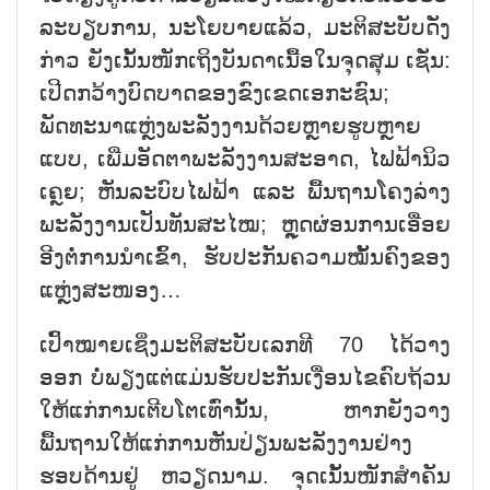
ລະບຽບການ, ນະໂຍບາຍແລ້ວ, ມະຕິສະບັບດັ່ງ
ກ່າວ ຍັງເນັ້ນໜັກເຖິງບັນດາເນື້ອໃນຈຸດສຸມ ເຊັ່ນ:
ເປີດກວ້າງບົດບາດຂອງຂົງເຂດເອກະຊົນ;
ພັດທະນາແຫຼ່ງພະລັງງານດ້ວຍຫຼາຍຮູບຫຼາຍ
ແບບ, ເພີ່ມອັດຕາພະລັງງານສະອາດ, ໄຟຟ້ານິວ
ເຄຼຍ; ຫັນລະບົບໄຟຟ້າ ແລະ ພື້ນຖານໂຄງລ່າງ
ພະລັງງານເປັນທັນສະໄໝ; ຫຼຸດຜ່ອນການເອື່ອຍ
ອີງຕໍ່ການນຳເຂົ້າ, ຮັບປະກັນຄວາມໝັ້ນຄົງຂອງ
ແຫຼ່ງສະໜອງ…
ເປົ້າໝາຍເຊິ່ງມະຕິສະບັບເລກທີ 70 ໄດ້ວາງ
ອອກ ບໍ່ພຽງແຕ່ແມ່ນຮັບປະກັນເງື່ອນໄຂຄົບຖ້ວນ
ໃຫ້ແກ່ການເຕີບໂຕເທົ່ານັ້ນ, ຫາກຍັງວາງ
ພື້ນຖານໃຫ້ແກ່ການຫັນປ່ຽນພະລັງງານຢ່າງ
ຮອບດ້ານຢູ່ ຫວຽດນາມ. ຈຸດເນັ້ນໜັກສຳຄັນ