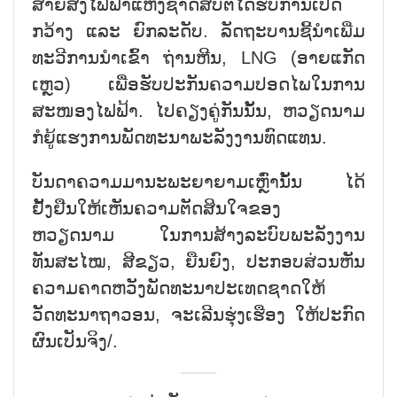
ສາຍສົ່ງໄຟຟ້າແຫ່ງຊາດສືບຕໍ່ໄດ້ຮັບການເປີດ
ກວ້າງ ແລະ ຍົກລະດັບ. ລັດຖະບານຊີ້ນຳເພີ່ມ
ທະວີການນຳເຂົ້າ ຖ່ານຫີນ, LNG (ອາຍແກັດ
ເຫຼວ) ເພື່ອຮັບປະກັນຄວາມປອດໄພໃນການ
ສະໜອງໄຟຟ້າ. ໄປຄຽງຄູ່ກັນນັ້ນ, ຫວຽດນາມ
ກໍຍູ້ແຮງການພັດທະນາພະລັງງານທົດແທນ.
ບັນດາຄວາມມານະພະຍາຍາມເຫຼົ່ານັ້ນ ໄດ້
ຢັ້ງຢືນໃຫ້ເຫັນຄວາມຕັດສິນໃຈຂອງ
ຫວຽດນາມ ໃນການສ້າງລະບົບພະລັງງານ
ທັນສະໄໝ, ສີຂຽວ, ຍືນຍົງ, ປະກອບສ່ວນຫັນ
ຄວາມຄາດຫວັງພັດທະນາປະເທດຊາດໃຫ້
ວັດທະນາຖາວອນ, ຈະເລີນຮຸ່ງເຮືອງ
ໃຫ້ປະກົດ
ຜົນເປັນຈິງ/.