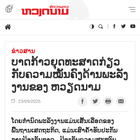
ຂ່າວສານ
ບາດ​ກ້າວ​ຍຸດ​ທະ​ສາດ​ກ່ຽວ​
ກັບ​ຄວາມ​ໝັ້ນ​ຄົງ​ດ້ານ​ພະ​ລັງ​
ງານ​ຂອງ ຫວຽດ​ນາມ
23/09/2025
ໂດຍກຳນົດພະລັງງານແມ່ນເສັ້ນເລືອດຂອງ
ພື້ນຖານເສດຖະກິດ, ແມ່ນເສົາຄ້ຳຮັບປະກັນ
ການປ້ອງກັນຊາດ - ປ້ອງກັນຄວາມສະຫງົບ,