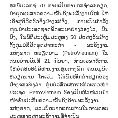
ສະບັບເລກທີ 70 ກາຍເປັນການກະທຳລະອຽດ,
ນຳຍຸດທະສາດຄວາມໝັ້ນຄົງພະລັງງານໃໝ່ ໃຫ້
ເຂົ້າສູ່ຊີວິດຕົວຈິງຢ່າງແທ້ຈິງ, ກາຍເປັນກຳລັງ
ໜູນນຳປະເທດຊາດພັດທະນາຢ່າງວ່ອງໄວ, ຍືນ
ຍົງ, ໃນພິທີສະເຫຼີມສະຫຼອງ 50 ປີແຫ່ງວັນສ້າງ
ຕັ້ງກຸ່ມບໍລິສັດອຸດສາຫະກຳ - ພະລັງງານ
ແຫ່ງຊາດ ຫວຽດນາມ (PetroVietnam) ໃນ
ຕອນບ່າຍວັນທີ 21 ກັນຍາ, ທ່ານເລຂາທິການ
ໃຫຍ່ຄະນະບໍລິຫານງານສູນກາງພັກ ຄອມມູນິດ
ຫວຽດນາມ ໂຕເລິມ ໄດ້ເນັ້ນໜັກຄຳຮຽກຮ້ອງ
ຢ່າງຈະແຈ້ງວ່າ ກຸ່ມບໍລິສັດເສດຖະກິດແຖວໜ້າ
ປະເທດ, PetroVietnam ຕ້ອງເປັນຫົວໜ່ວຍນຳ
ໜ້າຮັບປະກັນຄວາມໝັ້ນຄົງດ້ານພະລັງງານ
ແຫ່ງຊາດ, ສວມບົດບາດແກ່ນສານໃນການຕອບ
ສະໜອງແຫຼ່ງພະລັງງານທີ່ຈຳເປັນ.