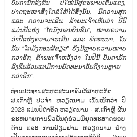
ບັນດານັກລົງທຶນ ປີໃໝ່ມີສຸຂະພາບເຂັ້ມແຂງ,
ປາດຖະໜາສິ່ງໃດຂໍໃຫ້ໄດ້ສິ່ງນັ້ນ, ມີຄວາມສຸກ
ແລະ ຄວາມຈະເລີນ. ຂ້າພະເຈົ້າເຫັນວ່າ ປີນີ້
ແມ່ນປີແຫ່ງ “ໂຕມັງກອນບິນຂຶ້ນ”, ໝາຍຄວາມ
ວ່າປີແຫ່ງຄວາມຈະເລີນ ແລະ ພັດທະນາ, ໃນ
ນັ້ນ “ໂຕມັງກອນສີຂຽວ” ຍິ່ງມີຫຼາຍຄວາມໝາຍ
ກວ່າອີກ, ຂ້າພະເຈົ້າຫວັງວ່າ ໃນປີນີ້ ບັນດານັກ
ລົງທຶນລ້ວນແຕ່ມີການພັດທະນາອັນດີງາມຫຼາຍ
ກວ່າອີກ”.
ທ່ານປະທານສະຫະສະມາຄົມວິສາຫະກິດ
ສ.ເກົາຫຼີ ປະຈຳ ຫວຽດນາມ ເນັ້ນໜັກວ່າ ປີ
2023 ແມ່ນປີທຳອິດ ຫວຽດນາມ - ສ.ເກົາຫຼີ ຜັນ
ຂະຫຍາຍການພົວພັນຄູ່ຮ່ວມມືຍຸດທະສາດຮອບ
ດ້ານ ແລະ ການຢ້ຽມຢາມ ຫວຽດນາມ ຢ່າງ