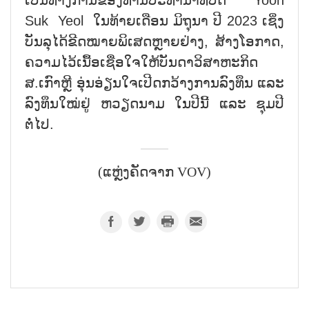
ເປັນທາງການຂອງທ່ານປະທານາທິບໍດີ Yoon
Suk Yeol ໃນທ້າຍເດືອນ ມິຖຸນາ ປີ 2023 ເຊິ່ງ
ບັນລຸໄດ້ຂີດໝາຍພິເສດຫຼາຍຢ່າງ, ສ້າງໂອກາດ,
ຄວາມໄວ້ເນື້ອເຊື່ອໃຈໃຫ້ບັນດາວິສາຫະກິດ
ສ.ເກົາຫຼີ ອຸ່ນອ່ຽນໃຈເປີດກວ້າງການລົງທຶນ ແລະ
ລົງທຶນໃໝ່ຢູ່ ຫວຽດນາມ ໃນປີນີ້ ແລະ ຊຸມປີ
ຕໍ່ໄປ.
(ແຫຼ່ງຄັດຈາກ VOV)