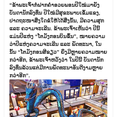
“ຂ້າພະເຈົ້າກໍຝາກຄຳອວຍພອນປີໃໝ່ມາຍັງ
ບັນດານັກລົງທຶນ ປີໃໝ່ມີສຸຂະພາບເຂັ້ມແຂງ,
ປາດຖະໜາສິ່ງໃດຂໍໃຫ້ໄດ້ສິ່ງນັ້ນ, ມີຄວາມສຸກ
ແລະ ຄວາມຈະເລີນ. ຂ້າພະເຈົ້າເຫັນວ່າ ປີນີ້
ແມ່ນປີແຫ່ງ “ໂຕມັງກອນບິນຂຶ້ນ”, ໝາຍຄວາມ
ວ່າປີແຫ່ງຄວາມຈະເລີນ ແລະ ພັດທະນາ, ໃນ
ນັ້ນ “ໂຕມັງກອນສີຂຽວ” ຍິ່ງມີຫຼາຍຄວາມໝາຍ
ກວ່າອີກ, ຂ້າພະເຈົ້າຫວັງວ່າ ໃນປີນີ້ ບັນດານັກ
ລົງທຶນລ້ວນແຕ່ມີການພັດທະນາອັນດີງາມຫຼາຍ
ກວ່າອີກ”.