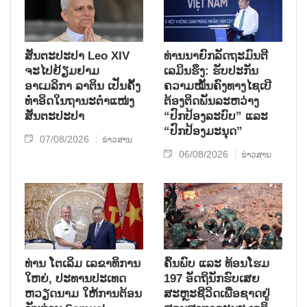
ສັນຕະປະປາ Leo XIV
ທ່ານນາຍົກລັດຖະມົນຕີ
ຈະໄປຢ້ຽມຢາມ
ເລມິນຮຶງ: ຮັບປະກັນ
ອາເມລິກາ ລາຕິນ ເປັນຄັ້ງ
ຄວາມໝັ້ນຄົງທາງໄຊເບີ
ທຳອິດໃນຖານະຕຳແໜ່ງ
ຕ້ອງຕິດພັນລະຫວ່າງ
ສັນຕະປະປາ
“ປົກປ້ອງລະບົບ” ແລະ
“ປົກປ້ອງມະນຸດ”
07/08/2026
ຂ່າວສານ
06/08/2026
ຂ່າວສານ
ທ່ານ ໂຕ​ເລິມ ເລ​ຂາ​ທິ​ການ​
ຄົ້ນ​ພົບ ແລະ ທ້ອນ​ໂຮມ
ໃຫຍ່, ປະ​ທານ​ປະ​ເທດ ​
197 ອັດ​ຖິ​ນັກ​ຮົບ​ເສຍ​
ຫວຽດ​ນາມ ໃຫ້​ການ​ຕ້ອນ​
ສະຫຼະ​ຊີ​ວິດ​ເພື່ອ​ຊາດ​ຢູ່​