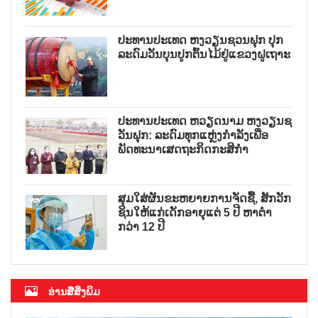
ປະທານປະເທດ ຫງວຽນຊວນຟຸກ ປຸກ
ລະດົມວັນບຸນປູກຕົ້ນໄມ້ຢູ່ແຂວງຝູເຖາະ
ປະທານປະເທດ ຫວຽດນາມ ຫງວຽນຊ
ວັນຟຸກ: ລະດົມທຸກແຫຼ່ງກຳລັງເພື່ອ
ພັດທະນາເສດຖະກິດກະສິກຳ
ສຸມໃສ່ຜັນຂະຫຍາຍການຈັດຊື້, ສັກວັກ
ຊິນໃຫ້ແກ່ເດັກອາຍຸແຕ່ 5 ປີ ຫາຕ່ຳ
ກວ່າ 12 ປີ
ອ່ານສື່ສິ່ງພິມ