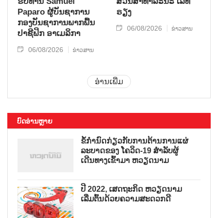
ຮັບ​ທ່ານ Samuel
ສວນ​ສາ​ທາ​ລະ​ນະ ເລ​ທິ​
Paparo ຜູ້​ບັນ​ຊາ​ການ
ຣຽງ
ກອງ​ບັນ​ຊາ​ການພາກ​ພື້ນ​
06/08/2026
ຂ່າວສານ
ປາ​ຊີ​ຟິກ ອາ​ເມ​ລິ​ກາ
06/08/2026
ຂ່າວສານ
ອ່ານເພີ່ມ
ບົດອ່ານຫຼາຍ
ຂໍ້ກຳນົດກ່ຽວກັບການຕ້ານການແຜ່
ລະບາດຂອງ ໂຄວິດ-19 ສຳລັບຜູ້
ເດີນທາງເຂົ້າມາ ຫວຽດນາມ
ປີ 2022, ເສດຖະກິດ ຫວຽດນາມ
ເລີ່ມຕົ້ນດ້ວຍຄວາມສະດວກດີ