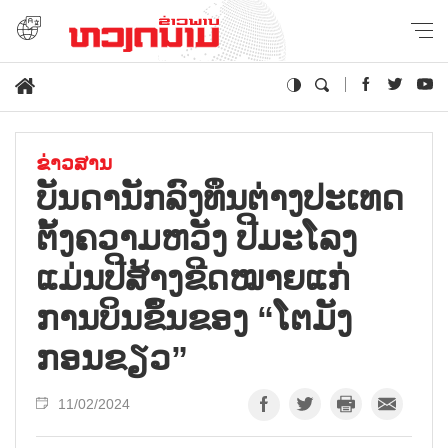
ຂ່າວສານ
ບັນ​ດາ​ນັກ​ລົງ​ທຶນ​ຕ່າງ​ປະ​ເທດ
ຕັ້ງ​ຄວາມ​ຫວັງ​ ປີ​ມະ​ໂລງ
ແມ່ນ​ປີ​ສ້າງ​ຂີດ​ໝາຍ​ແກ່​
ການ​ບິນ​ຂຶ້ນ​ຂອງ “ໂຕ​ມັງ​
ກອນ​ຂຽວ”
11/02/2024