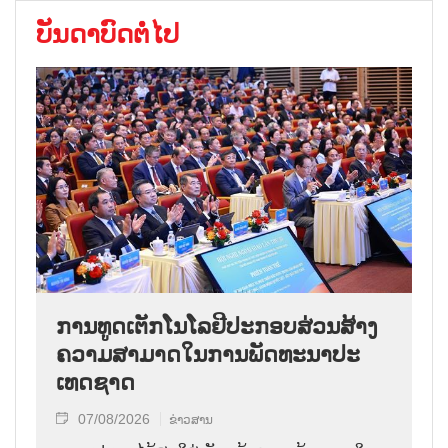
ບັນດາບົດຕໍ່ໄປ
ການ​ທູດ​ເຕັກ​ໂນ​ໂລ​ຢີ​ປະ​ກອບ​ສ່ວນ​ສ້າງ​
ຄວາມ​ສາ​ມາດ​ໃນ​ການ​ພັດ​ທະ​ນາ​ປະ​
ເທດ​ຊາດ
07/08/2026
ຂ່າວສານ