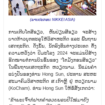
(ພາບປະກອບ: NIKKEI ASIA)
ການເຕີບໂຕສີຂຽວ, ຫັນປ່ຽນສີຂຽວ ຈະສ້າງ
ບາດກ້າວບຸກທະລຸໃຫ້ວິສາຫະກິດ ແລະ ພື້ນຖານ
ເສດຖະກິດ. ດັ່ງນັ້ນ, ນັກລົງທຶນຕ່າງປະເທດ ຕັ້ງ
ຄວາມຫວັງວ່າ ປີມະໂລງ 2024 ຈະແມ່ນປີສ້າງ
ຂີດໝາຍຕໍ່ການບິນຂຶ້ນຂອງ “ໂຕມັງກອນສີຂຽວ”
ໃນພື້ນຖານເສດຖະກິດ ຫວຽດນາມ. ນີ້ແມ່ນຄຳ
ແບ່ງປັນຂອງທ່ານ Hong Sun, ປະທານ ສະຫະ
ສະມາຄົມວິສາຫະກິດ ສ.ເກົາຫຼີ ຢູ່ ຫວຽດນາມ
(KoCham). ທ່ານ Hong Sun ໃຫ້ຂໍ້ສັງເກດວ່າ:
“ຂ້າພະເຈົ້າກໍຝາກຄຳອວຍພອນປີໃໝ່ມາຍັງ