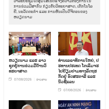
ວາ​ລະ​ປະ​ຊຸມ​ໄດ້​ສຸມ​ໃສ່​ເຮັດ​ແຈ້ງ​ຄວາມ​ຕ້ອງ​ການ​ໃນ​
ການ​ຮ່ວມ​ມື​ສາ​ກົນ ກ່ຽວ​ກັບ​ວິ​ທະ​ຍາ​ສາດ, ເຕັກ​ໂນ​ໂລ​
ຢີ, ນະ​ວັດ​ຕະ​ກຳ ແລະ ການ​ຫັນ​ເປັນ​ດີ​ຈີ​ຕອນ​ຂອງ
ຫວຽດ​ນາມ
ຫວຽດ​ນາມ ແລະ ລາວ​
ທ່ານ​ເລ​ຂາ​ທິ​ການ​ໃຫຍ່, ປ​
ຊຸກ​ຍູ້​ການ​ຮ່ວມ​ມື​ດ້ານວ​ິ​
ະ​ທານ​ປະ​ເທດ ໂຕ​ເລິມ​ຈະ​
ທະ​ຍາ​ສາດ
ໄປ​ຢ້ຽມ​ຢາມ​ທາງ​ລັດ​ຖະ​
ກິດ​ຢູ່ ອົດ​ສະ​ຕາ​ລີ ແລະ
07/08/2026
ຂ່າວສານ
ນິວ​ຊີ​ແລນ
07/08/2026
ຂ່າວສານ