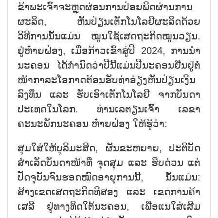
ຂ້າພະເຈົ້າຈະຫຼຸດຜ່ອນການປ່ອຍພິດຜ່ານການ
ຜະລິດ, ຫັນປ່ຽນເຕັກໂນໂລຢີຜະລິດດ້ວຍ
ວິທີການນັ້ນແມ່ນ ໝູນໃຊ້ເສດຖະກິດໝູນວຽນ.
ຢູ່ຫ໋າຍຝ່ອງ, ເມື່ອກ້າວເຂົ້າສູ່ປີ 2024, ການນຳ
ນະຄອນ ໄດ້ກຳນົດວ່າປີນີ້ແມ່ນປີນະຄອນຢືນຢູ່ຕໍ່
ໜ້າກາລະໂອກາດຕ້ອນຮັບທ່າອ່ຽງຫັນປ່ຽນເງິນ
ລົງທຶນ ແລະ ຮັບເອົາເຕັກໂນໂລຢີ ຈາກບັນດາ
ປະເທດໃນໂລກ. ທ່ານເລຕຽນເຈົ້າ ເລຂາ
ຄະນະພັກນະຄອນ ຫ໋າຍຝ່ອງ ໃຫ້ຮູ້ວ່າ:
ສຸມໃສ່ໃຫ້ບຸລິມະສິດ, ຜັນຂະຫຍາຍ, ປະຕິບັດ
ສຳເລັດບັນດາໜ້າທີ່ ຈຸດສຸມ ແລະ ຮີບດ່ວນ ແຕ່
ປັດຈຸບັນຈົນຮອດໝົດອາຍຸການນີ້, ນັ້ນແມ່ນ:
ສ້າງເຂດເສດຖະກິດທີສອງ ແລະ ເຂດການຄ້າ
ເສລີ ຢູ່ທາງທິດໃຕ້ນະຄອນ, ເພື່ອແນໃສ່ເສີມ