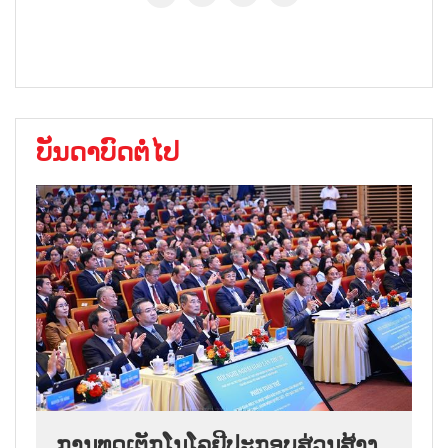
ບັນດາບົດຕໍ່ໄປ
ການ​ທູດ​ເຕັກ​ໂນ​ໂລ​ຢີ​ປະ​ກອບ​ສ່ວນ​ສ້າງ​