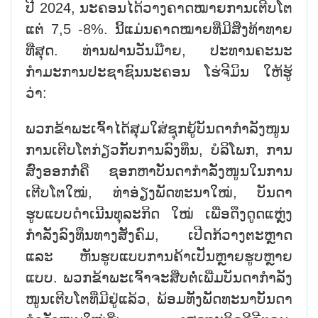
ປີ 2024, ນະຄອນໄດ້ວາງຄາດໝາຍການເຕີບໂຕ
ແຕ່ 7,5 -8%. ນີ້ແມ່ນຄາດໝາຍທີ່ມີສິ່ງທ້າທາຍ
ທີ່ສຸດ. ທ່ານຟານວັນມ໊າຍ, ປະທານຄະນະ
ກຳມະການປະຊາຊົນນະຄອນ ໂຮ່ຈີມິນ ໃຫ້ຮູ້
ວ່າ:
ພວກຂ້າພະເຈົ້າໄດ້ສຸມໃສ່ຊຸກຍູ້ບັນດາກຳລັງໜູນ
ການເຕີບໂຕກ່ຽວກັບການລົງທຶນ, ບໍລິໂພກ, ການ
ສົ່ງອອກກໍ່ຄື ຊອກຫາບັນດາກຳລັງໜູນໃນການ
ເຕີບໂຕໃໝ່, ທ່າອ່ຽງພັດທະນາໃໝ່, ບັນດາ
ຮູບແບບດຳເນີນທຸລະກິດ ໃໝ່ ເພື່ອດຶງດູດແຫຼ່ງ
ກຳລັງລົງທຶນທາງສັງຄົມ, ເປີດກ້ວາງຕະຫຼາດ
ແລະ ຫັນຮູບແບບການຄ້າເປັນຫຼາຍຮູບຫຼາຍ
ແບບ. ພວກຂ້າພະເຈົ້າຈະສືບຕໍ່ເພີ່ມບັນດາກຳລັງ
ໜູນເຕີບໂຕທີ່ມີຢູ່ແລ້ວ, ພ້ອມທັງພັດທະນາບັນດາ