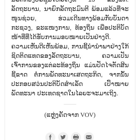
ລັດຖະບານ, ນາຍົກລັດຖະມົນຕີ ພ້ອມແລ້ວທີ່ຈະ
ໜູນຊ່ວຍ, ຮ່ວມເດີນທາງພ້ອມກັບບັນດາ
ກະຊວງ, ຂະແໜງການ, ທ້ອງຖິ່ນ ເພື່ອປະຕິບັດ
ໜ້າທີ່ທີ່ໄດ້ຮັບການມອບໝາຍເປັນຢ່າງດີ.
ຄວາມເຫັນດີເຫັນພ້ອມ, ການຊີ້ນຳນຳພາຢ່າງໃກ້
ຊິດຕິດແທດຂອງລັດຖະບານ, ຄວາມເປັນ
ເຈົ້າການຂອງແຕ່ລະທ້ອງຖິ່ນ ແມ່ນປັດໄຈຕັດສິນ
ຊີ້ຂາດ ຕໍ່ການພັດທະນາເສດຖະກິດ, ຈາກນັ້ນ
ປະກອບສວ່ນປະຕິບັດສຳເລັດ ເປົ້າໝາຍ
ພັດທະນາ ປະເທດຊາດໃນໄລຍະຈະມາເຖິງ.
(ແຫຼ່ງຄັດຈາກ VOV)