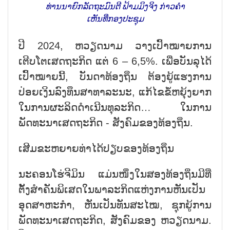
ທ່ານນາຍົກລັດຖະມົນຕີ ຟ້າມມິງຈິງ ກ່າວຄຳ
ເຫັນທີ່ກອງປະຊຸມ
ປີ 2024, ຫວຽດນາມ ວາງເປົ້າໝາຍການ
ເຕີບໂຕເສດຖະກິດ ແຕ່ 6 – 6,5%. ເພື່ອບັນລຸໄດ້
ເປົ້າໝາຍນີ້, ບັນດາທ້ອງຖິ່ນ ຕ້ອງຍູ້ແຮງການ
ປ່ອຍເງິນລົງທຶນສາທາລະນະ, ແກ້ໄຂຂໍ້ຫຍຸ້ງຍາກ
ໃນການຜະລິດດຳເນີນທຸລະກິດ… ໃນການ
ພັດທະນາເສດຖະກິດ - ສັງຄົມຂອງທ້ອງຖິ່ນ.
ເສີມຂະຫຍາຍທ່າໄດ້ປຽບຂອງທ້ອງຖິ່ນ
ນະຄອນໂຮ່ຈີມິນ ແມ່ນໜຶ່ງໃນສອງທ້ອງຖິ່ນມີທີ່
ຕັ້ງສຳຄັນພິເສດໃນພາລະກິດແຫ່ງການຫັນເປັນ
ອຸດສາຫະກຳ, ຫັນເປັນທັນສະໄໝ, ຊຸກຍູ້ການ
ພັດທະນາເສດຖະກິດ, ສັງຄົມຂອງ ຫວຽດນາມ.