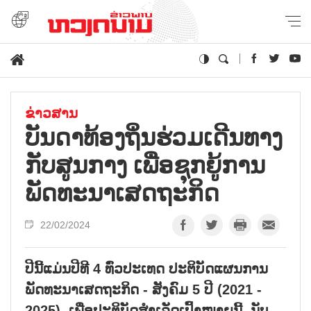
ຂ່າວສານ
ບັນ​ດາ​ທ້ອງ​ຖິ່ນ​ຮ່ວມ​ເດີ​ນທາງ​
ກັບ​ສູນ​ກາງ ເພື່ອ​ຊຸກ​ຍູ້​ການ​
ພັດ​ທະ​ນາ​ເສດ​ຖະ​ກິດ
22/02/2024
ປີນີ້ແມ່ນປີທີ 4 ທົ່ວປະເທດ ປະຕິບັດແຜນການ
ພັດທະນາເສດຖະກິດ - ສັງຄົມ 5 ປີ (2021 -
2025). ເພື່ອປະຕິບັດສຳເລັດເປົ້າໝາຍນີ້, ນັບ