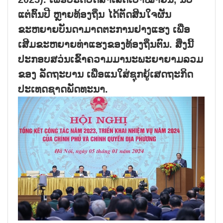
ແຕ່ຕົ້ນປີ ຫຼາຍທ້ອງຖິ່ນ ໄດ້ຕັດສິນໃຈຜັນ
ຂະຫຍາຍບັນດາມາດຕະການຢາງແຮງ ເພື່ອ
ເສີມຂະຫຍາຍທ່າແຮງຂອງທ້ອງຖິ່ນຕົນ. ສ່ິ່ງນີ້
ປະກອບສວ່ນເຂົ້າຄວາມມານະພະຍາຍາມລວມ
ຂອງ ລັດຖະບານ ເພື່ອແນໃສ່ຊຸກຍູ້ເສດຖະກິດ
ປະເທດຊາດພັດທະນາ.