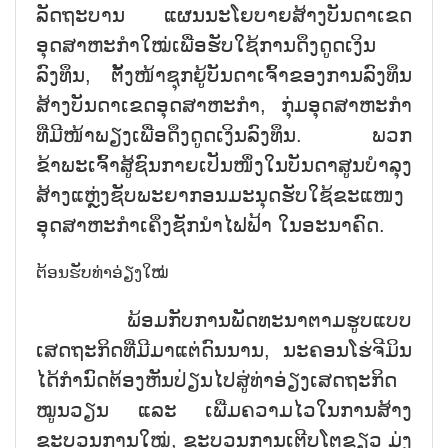
ລັດຖະບານ ແຜນນະໂຍບາຍສ້າງບັນດາເຂດ
ອຸດສາຫະກຳໃໝ່ເພື່ອຮັບໃຊ້ການດຶງດູດເງິນ
ລົງທຶນ, ຕັ້ງໜ້າຊຸກຍູ້ບັນດາເຈົ້າຂອງການລົງທຶນ
ສ້າງບັນດາເຂດອຸດສາຫະກຳ, ກຸ່ມອຸດສາຫະກຳ
ທີ່ມີໜ້າພຽງເພື່ອດຶງດູດເງິນລົງທຶນ. ພວກ
ຂ້າພະເຈົ້າສູ້ຊົນກາຍເປັນໜຶ່ງໃນບັນດາສູນບຳລຸງ
ສ້າງແຫຼ່ງຊັບພະຍາກອນມະນຸດຮັບໃຊ້ຂະແໜງ
ອຸດສາຫະກຳເຄິ່ງຊັກນຳໄຟຟ້າ ໃນອະນາຄົດ.
ຕ້ອນຮັບທ່າອ່ຽງໃໝ່
ພ້ອມກັບການພັດທະນາຕາມຮູບແບບ
ເສດຖະກິດທີ່ມີມາແຕ່ດົນນານ, ນະຄອນໂຮ່ຈີມິນ
ໄດ້ກຳນົດຕ້ອງຫັນປ່ຽນໄປສູ່ທ່າອ່ຽງເສດຖະກິດ
ໝູນວຽນ ແລະ ເພີ່ມຄວາມໄວໃນການສ້າງ
ຂະບວນການໃໝ່, ຂະບວນການເຕີບໂຕຂຽວ ມຸ່ງ