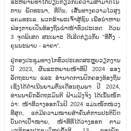
ຂະຫຍາຍທ່າໄດ້ປຽບກ່ຽວກັບຄວາມສາມາດໃນ
ການ ພັດທະນາ, ທີ່ດິນ, ເສັ້ນທາງຄວາມໄວສູງ
ແຄມທະເລ. ພວກຂ້າພະເຈົ້າສູ້ຊົນ ເພື່ອນຳຫາຍ
ຝ່ອງກາຍເປັນທ້ອງຖິ່ນນຳໜ້າທົ່ວປະເທດ ດ້ວຍ
3 ຈຸດພິເສດ ສະເພາະ ດີເລີດກ່ຽວກັບ “ທີ່ຕັ້ງ -
ຄຸນນະພາບ - ລາຄາ”.
ຢູ່ກອງປະຊຸມທາງໄກທົ່ວປະເທດສະຫຼຸບວຽກງານ
ປີ 2023, ຜັນຂະຫຍາຍໜ້າທີ່ປີ 2024 ຂອງ
ລັດຖະບານ ແລະ ອຳນາດການປົກຄອງທ້ອງຖິ່ນ
ເຊິ່ງໄດ້ດຳເນີນຍາມຕົ້ນເດືອນກຸມພາ ປີ 2024,
ທ່ານນາຍົກລັດຖະມົນຕີ ຟ້າມມິງຈິງ ໄດ້ເນັ້ນໜັກ
ວ່າ: ໜ້າທີ່ວາງອອກໃນປີ 2024 ແມ່ນໜັກໜ່ວງ
ທີ່ສຸດ, ແຕ່ມີຄວາມໝາຍສຳຄັນຕໍ່ການປະຕິບັດ
ບັນດາເປົ້າໝາຍ, ໜ້າທີ່ທີ່ໄດ້ວາງອອກ ຕາມ
ມະຕິກອງປະຊຸມໃຫຍ່ຄັ້ງທີ 13 ຂອງພັກ.