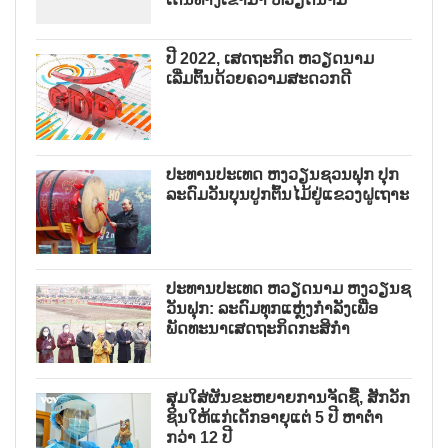
ປີ 2022, ເສດຖະກິດ ຫວຽດນາມ
ເລີ່ມຕົ້ນດ້ວຍຄວາມສະດວກດີ
ປະທານປະເທດ ຫງວຽນຊວນຟຸກ ປຸກ
ລະດົມວັນບຸນປູກຕົ້ນໄມ້ຢູ່ແຂວງຝູເຖາະ
ປະທານປະເທດ ຫວຽດນາມ ຫງວຽນຊ
ວັນຟຸກ: ລະດົມທຸກແຫຼ່ງກຳລັງເພື່ອ
ພັດທະນາເສດຖະກິດກະສິກຳ
ສຸມໃສ່ຜັນຂະຫຍາຍການຈັດຊື້, ສັກວັກ
ຊິນໃຫ້ແກ່ເດັກອາຍຸແຕ່ 5 ປີ ຫາຕ່ຳ
ກວ່າ 12 ປີ