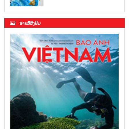
ອ່ານສື່ສິ່ງພິມ