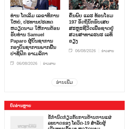
ທ່ານ ໂຕ​ເລິມ ເລ​ຂາ​ທິ​ການ​
ຄົ້ນ​ພົບ ແລະ ທ້ອນ​ໂຮມ
ໃຫຍ່, ປະ​ທານ​ປະ​ເທດ ​
197 ອັດ​ຖິ​ນັກ​ຮົບ​ເສຍ​
ຫວຽດ​ນາມ ໃຫ້​ການ​ຕ້ອນ​
ສະຫຼະ​ຊີ​ວິດ​ເພື່ອ​ຊາດ​ຢູ່​
ຮັບ​ທ່ານ Samuel
ສວນ​ສາ​ທາ​ລະ​ນະ ເລ​ທິ​
Paparo ຜູ້​ບັນ​ຊາ​ການ
ຣຽງ
ກອງ​ບັນ​ຊາ​ການພາກ​ພື້ນ​
06/08/2026
ຂ່າວສານ
ປາ​ຊີ​ຟິກ ອາ​ເມ​ລິ​ກາ
06/08/2026
ຂ່າວສານ
ອ່ານເພີ່ມ
ບົດອ່ານຫຼາຍ
ຂໍ້ກຳນົດກ່ຽວກັບການຕ້ານການແຜ່
ລະບາດຂອງ ໂຄວິດ-19 ສຳລັບຜູ້
ເດີນທາງເຂົ້າມາ ຫວຽດນາມ