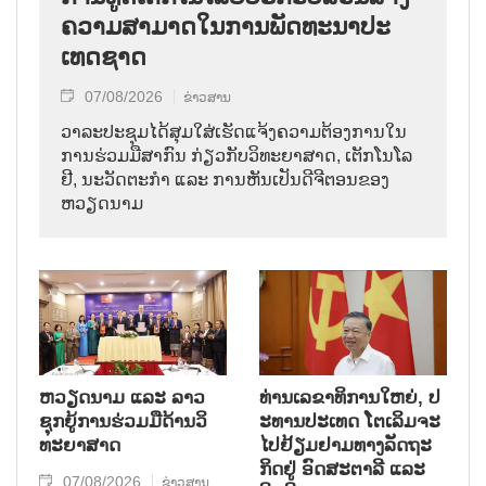
ຄວາມ​ສາ​ມາດ​ໃນ​ການ​ພັດ​ທະ​ນາ​ປະ​
ເທດ​ຊາດ
07/08/2026
ຂ່າວສານ
ວາ​ລະ​ປະ​ຊຸມ​ໄດ້​ສຸມ​ໃສ່​ເຮັດ​ແຈ້ງ​ຄວາມ​ຕ້ອງ​ການ​ໃນ​
ການ​ຮ່ວມ​ມື​ສາ​ກົນ ກ່ຽວ​ກັບ​ວິ​ທະ​ຍາ​ສາດ, ເຕັກ​ໂນ​ໂລ​
ຢີ, ນະ​ວັດ​ຕະ​ກຳ ແລະ ການ​ຫັນ​ເປັນ​ດີ​ຈີ​ຕອນ​ຂອງ
ຫວຽດ​ນາມ
ຫວຽດ​ນາມ ແລະ ລາວ​
ທ່ານ​ເລ​ຂາ​ທິ​ການ​ໃຫຍ່, ປ​
ຊຸກ​ຍູ້​ການ​ຮ່ວມ​ມື​ດ້ານວ​ິ​
ະ​ທານ​ປະ​ເທດ ໂຕ​ເລິມ​ຈະ​
ທະ​ຍາ​ສາດ
ໄປ​ຢ້ຽມ​ຢາມ​ທາງ​ລັດ​ຖະ​
ກິດ​ຢູ່ ອົດ​ສະ​ຕາ​ລີ ແລະ
07/08/2026
ຂ່າວສານ