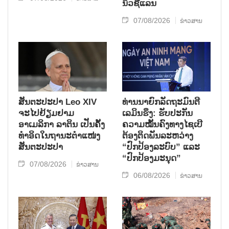
ນິວ​ຊີ​ແລນ
07/08/2026
ຂ່າວສານ
ສັນຕະປະປາ Leo XIV
ທ່ານນາຍົກລັດຖະມົນຕີ
ຈະໄປຢ້ຽມຢາມ
ເລມິນຮຶງ: ຮັບປະກັນ
ອາເມລິກາ ລາຕິນ ເປັນຄັ້ງ
ຄວາມໝັ້ນຄົງທາງໄຊເບີ
ທຳອິດໃນຖານະຕຳແໜ່ງ
ຕ້ອງຕິດພັນລະຫວ່າງ
ສັນຕະປະປາ
“ປົກປ້ອງລະບົບ” ແລະ
“ປົກປ້ອງມະນຸດ”
07/08/2026
ຂ່າວສານ
06/08/2026
ຂ່າວສານ