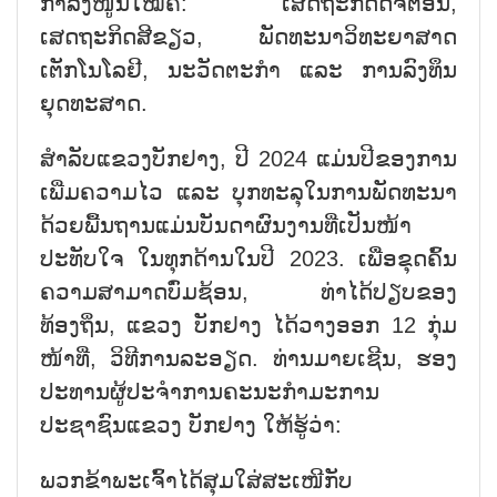
ກຳລັງໜູນໃໝ່ຄື: ເສດຖະກິດດີຈີຕອນ,
ເສດຖະກິດສີຂຽວ, ພັດທະນາວິທະຍາສາດ
ເຕັກໂນໂລຢີ, ນະວັດຕະກຳ ແລະ ການລົງທຶນ
ຍຸດທະສາດ.
ສຳລັບແຂວງບັກຢາງ, ປີ 2024 ແມ່ນປີຂອງການ
ເພີ່ມຄວາມໄວ ແລະ ບຸກທະລຸໃນການພັດທະນາ
ດ້ວຍພື້ນຖານແມ່ນບັນດາຜົນງານທີ່ເປັນໜ້າ
ປະທັບໃຈ ໃນທຸກດ້ານໃນປີ 2023. ເພື່ອຂຸດຄົ້ນ
ຄວາມສາມາດບົ່ມຊ້ອນ, ທ່າໄດ້ປຽບຂອງ
ທ້ອງຖິ່ນ, ແຂວງ ບັກຢາງ ໄດ້ວາງອອກ 12 ກຸ່ມ
ໜ້າທີ່, ວິທີການລະອຽດ. ທ່ານມາຍເຊີນ, ຮອງ
ປະທານຜູ້ປະຈຳການຄະນະກຳມະການ
ປະຊາຊົນແຂວງ ບັກຢາງ ໃຫ້ຮູ້ວ່າ:
ພວກຂ້າພະເຈົ້າໄດ້ສຸມໃສ່ສະເໜີກັບ