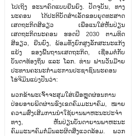
ໄປເຖິງ ອະນາຄົດແບບຍືນຍົງ. ປັດຈຸບັນ, ທາງ
ນະຄອນ ໄດ້ປະຕິບັດສຳເລັດຂອບຍຸດທະສາດ
ເສດຖະກິດສີຂຽວ ເພື່ອແນໃສ່ຫັນປ່ຽນ
ເສດຖະກິດນະຄອນ ຮອດປີ 2030 ຕາມທິດ
ສີຂຽວ, ຍືນຍົງ, ພ້ອມທັງຍົກສູງລັກສະນະແກ້ງ
ແຍ້ງ ຂອງພື້ນຖານເສດຖະກິດ, ເຊື່ອມຕໍ່ກັບ
ບັນດາທ້ອງຖິ່ນ ແລະ ໂລກ. ທ່ານ ຟານວັນມ໊າຍ
ປະທານຄະນະກຳມະການປະຊາຊົນນະຄອນ
ໂຮ່ຈີມິນແບ່ງປັນວ່າ:
ພວກຂ້າພະເຈົ້າຈະສຸມໃສ່ເພື່ອຫຼຸດຜ່ອນການ
ປ່ອຍອາຍພິດຜ່ານຂົງເຂດຄົມມະນາຄົມ, ໝາຍ
ຄວາມສົ່ງເສີມການນຳໃຊ້ຍານພາຫະນະປະຈຳ
ທາງ, ຫັນປ່ຽນບັນດາຍານພາຫະນະ
ຄົມມະນາຄົມກໍ່ມົນລະຜິດສິ່ງແວດລ້ອມ. ພວກ