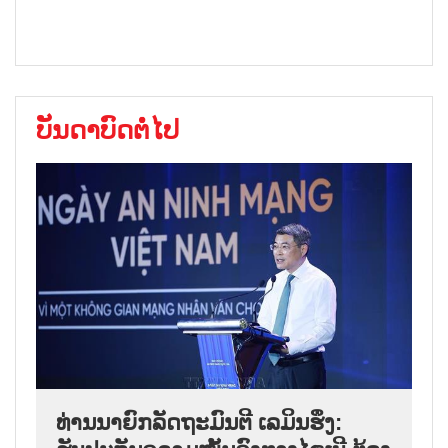
ບັນດາບົດຕໍ່ໄປ
ທ່ານນາຍົກລັດຖະມົນຕີ ເລມິນຮຶງ: