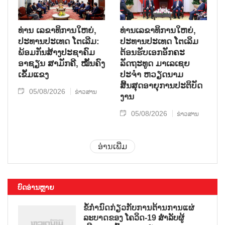
ທ່ານ ເລຂາທິການໃຫຍ່,
ທ່ານເລຂາທິການໃຫຍ່,
ປະທານປະເທດ ໂຕເລີມ:
ປະທານປະເທດ ໂຕເລິມ
ພ້ອມກັນສ້າງປະຊາຄົມ
ຕ້ອນຮັບເອກອັກຄະ
ອາຊຽນ ສາມັກຄີ, ໝັ້ນຄົງ
ລັດຖະທູດ ມາເລເຊຍ
ເຂັ້ມແຂງ
ປະຈຳ ຫວຽດນາມ
ສິ້ນສຸດອາຍຸການປະຕິບັດ
05/08/2026
ຂ່າວສານ
ງານ
05/08/2026
ຂ່າວສານ
ອ່ານເພີ່ມ
ບົດອ່ານຫຼາຍ
ຂໍ້ກຳນົດກ່ຽວກັບການຕ້ານການແຜ່
ລະບາດຂອງ ໂຄວິດ-19 ສຳລັບຜູ້