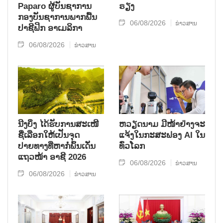
Paparo ຜູ້​ບັນ​ຊາ​ການ
ຣຽງ
ກອງ​ບັນ​ຊາ​ການພາກ​ພື້ນ​
06/08/2026
ຂ່າວສານ
ປາ​ຊີ​ຟິກ ອາ​ເມ​ລິ​ກາ
06/08/2026
ຂ່າວສານ
ນີງບິ່ງ ໄດ້ຮັບການສະເໜີ
ຫວຽດນາມ ມີໜ້າຢ່າງຈະ
ຊື່ເລືອກໃຫ້ເປັນຈຸດ
ແຈ້ງໃນກະສະຟອງ AI ໃນ
ປາຍທາງທີ່ຫາກໍ່ພົ້ນເດັ່ນ
ທົ່ວໂລກ
ແຖວໜ້າ ອາຊີ 2026
06/08/2026
ຂ່າວສານ
06/08/2026
ຂ່າວສານ