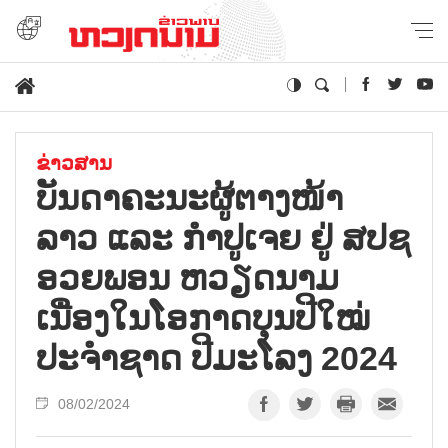
ຂ່າວສານ
ບັນ​ດາ​ຄະ​ນະ​ຜູ້​ຕາງ​ໜ້າ
ລາວ ແລະ ກຳ​ປູ​ເຈຍ ຢູ່ ສ​ປ​ຊ
ອວ​ຍ​ພອນ ຫວຽດ​ນາມ
ເນື່ອງ​ໃນ​ໂອ​ກາດ​ບຸນ​ປີ​ໃໝ່​
ປະ​ຈຳ​ຊາດ ປີ​ມະ​ໂລງ 2024
08/02/2024