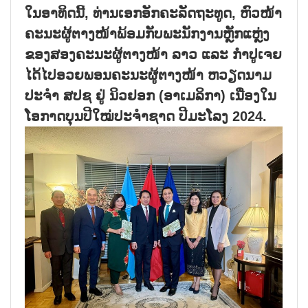
ໃນອາທິດນີ້, ທ່ານເອກອັກຄະລັດຖະທູດ, ຫົວໜ້າ
ຄະນະຜູ້ຕາງໜ້າພ້ອມກັບພະນັກງານຫຼັກແຫຼ່ງ
ຂອງສອງຄະນະຜູ້ຕາງໜ້າ ລາວ ແລະ ກຳປູເຈຍ
ໄດ້ໄປອວຍພອນຄະນະຜູ້ຕາງໜ້າ ຫວຽດນາມ
ປະຈຳ ສປຊ ຢູ່ ນິວຢອກ (ອາເມລິກາ) ເນື່ອງໃນ
ໂອກາດບຸນປີໃໝ່ປະຈຳຊາດ ປີມະໂລງ 2024.