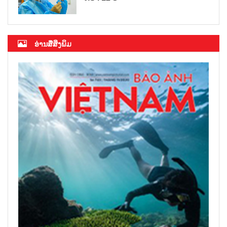
ອ່ານສື່ສິ່ງພິມ