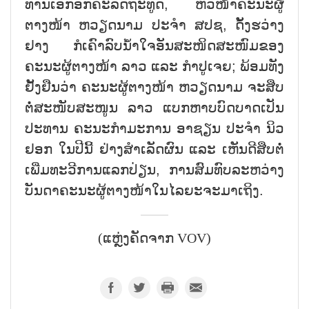
ທ່ານເອກອັກຄະລັດຖະທູດ, ຫົວໜ້າຄະນະຜູ້
ຕາງໜ້າ ຫວຽດນາມ ປະຈຳ ສປຊ, ດັ້ງຮວ່າງ
ຢາງ ກໍເຄົາລົບນ້ຳໃຈອັນສະໜິດສະໜົມຂອງ
ຄະນະຜູ້ຕາງໜ້າ ລາວ ແລະ ກຳປູເຈຍ; ພ້ອມທັງ
ຢັ້ງຢືນວ່າ ຄະນະຜູ້ຕາງໜ້າ ຫວຽດນາມ ຈະສືບ
ຕໍ່ສະໜັບສະໜູນ ລາວ ແບກຫາບບົດບາດເປັນ
ປະທານ ຄະນະກຳມະການ ອາຊຽນ ປະຈຳ ນິວ
ຢອກ ໃນປີນີ້ ຢ່າງສຳເລັດຜົນ ແລະ ເຫັນດີສືບຕໍ່
ເພີ່ມທະວີການແລກປ່ຽນ, ການສົມທົບລະຫວ່າງ
ບັນດາຄະນະຜູ້ຕາງໜ້າໃນໄລຍະຈະມາເຖິງ.
(ແຫຼ່ງຄັດຈາກ VOV)