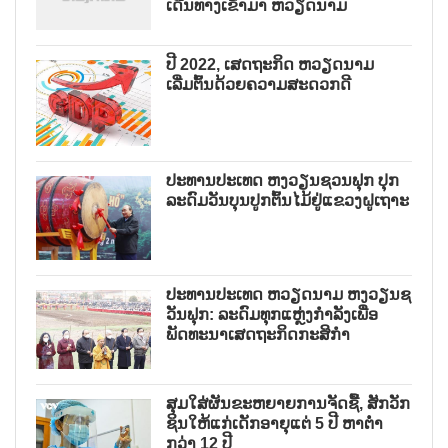
ເດີນທາງເຂົ້າມາ ຫວຽດນາມ
ປີ 2022, ເສດຖະກິດ ຫວຽດນາມ
ເລີ່ມຕົ້ນດ້ວຍຄວາມສະດວກດີ
ປະທານປະເທດ ຫງວຽນຊວນຟຸກ ປຸກ
ລະດົມວັນບຸນປູກຕົ້ນໄມ້ຢູ່ແຂວງຝູເຖາະ
ປະທານປະເທດ ຫວຽດນາມ ຫງວຽນຊ
ວັນຟຸກ: ລະດົມທຸກແຫຼ່ງກຳລັງເພື່ອ
ພັດທະນາເສດຖະກິດກະສິກຳ
ສຸມໃສ່ຜັນຂະຫຍາຍການຈັດຊື້, ສັກວັກ
ຊິນໃຫ້ແກ່ເດັກອາຍຸແຕ່ 5 ປີ ຫາຕ່ຳ
ກວ່າ 12 ປີ