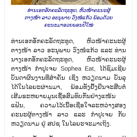
ທ່ານເອກອັກຄະລັດຖະທູດ, ຫົວໜ້າຄະນະຜູ້
ຕາງໜ້າ ລາວ ອະນຸພາບ ວົງໜໍ່ແກ້ວ ພ້ອມດ້ວຍ
ຄະນະມາອວຍພອນປີໃໝ່
ທ່ານເອກອັກຄະລັດຖະທູດ, ຫົວໜ້າຄະນະຜູ້
ຕາງໜ້າ ລາວ ອະນຸພາບ ວົງໜໍ່ແກ້ວ ແລະ ທ່ານ
ນາງເອກອັກຄະລັດຖະທູດ, ຫົວໜ້າຄະນະຜູ້
ຕາງໜ້າ ກຳປູເຈຍ Sophea Eat, ໄດ້ຊົມເຊີຍ
ບັນດາຜົນງານທີ່ສຳຄັນ ເຊິ່ງ ຫວຽດນາມ ບັນລຸ
ໄດ້ໃນໄລຍະຜ່ານມາ, ພ້ອມທັງຢັ້ງຢືນຈະສືບຕໍ່
ເສີມຂະຫຍາຍມູນເຊື້ອສົມທົບກັນຢ່າງແໜ້ນ
ແຟ້ນ, ຄວາມໄວ້ເນື້ອເຊື່ອໃຈລະຫວ່າງສອງ
ຄະນະຜູ້ຕາງໜ້າ ລາວ ແລະ ກຳປູເຈຍ ກັບ
ຫວຽດນາມ ຢູ່ ສປຊ ໃນໄລຍະຈະມາເຖິງ.