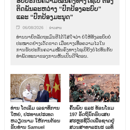
ຮັບປະກັນຄວາມໝັ້ນຄົງທາງໄຊເບີ ຕ້ອງ
ຕິດພັນລະຫວ່າງ “ປົກປ້ອງລະບົບ”
ແລະ “ປົກປ້ອງມະນຸດ”
06/08/2026
ຂ່າວສານ
ທ່ານນາຍົກລັດຖະມົນຕີໄດ້ໃສ່ໃຈວ່າ ບໍ່ໃຫ້ທັງລະບົບບໍ່
ປະໝາດຢ່າງເດັດຂາດ ເມື່ອບາງເທື່ອຄວາມໄວໃນ
ການຮັບປະກັນຄວາມໝັ້ນຄົງທາງໄຊເບີຍັງບໍ່ໄປທັນກັບ
ທ່າພັດທະນາຂອງການຫັນເປັນດີຈີຕອນ.
ທ່ານ ໂຕ​ເລິມ ເລ​ຂາ​ທິ​ການ​
ຄົ້ນ​ພົບ ແລະ ທ້ອນ​ໂຮມ
ໃຫຍ່, ປະ​ທານ​ປະ​ເທດ ​
197 ອັດ​ຖິ​ນັກ​ຮົບ​ເສຍ​
ຫວຽດ​ນາມ ໃຫ້​ການ​ຕ້ອນ​
ສະຫຼະ​ຊີ​ວິດ​ເພື່ອ​ຊາດ​ຢູ່​
ຮັບ​ທ່ານ Samuel
ສວນ​ສາ​ທາ​ລະ​ນະ ເລ​ທິ​