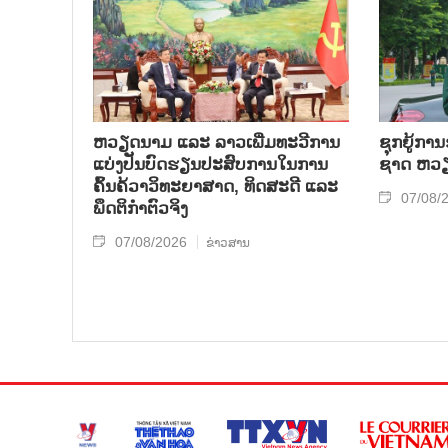
ຫວຽດ​ນາມ ແລະ ລາວ​ເພີ່ມ​ທະ​ວີ​ການ​
ຊຸກ​ຍູ້​ການ
ແບ່​ງ​ປັນ​ບົດ​ຮຽນ​ປະ​ສົບ​ການ​ໃນ​ການ​
ຊາດ ຫວຽດ
ຄົ້ນ​ຄ້​ວາ​ວິ​ທະ​ຍາ​ສາດ, ທິດ​ສະ​ດີ ແລະ
07/08/
ພຶດ​ຕິ​ກຳຕົວ​ຈິງ
07/08/2026
ຂ່າວສານ