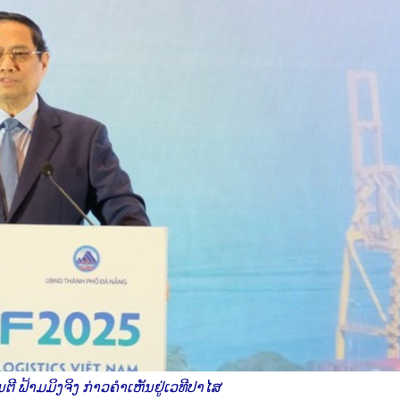
ຕີ ຟ້າມມິງຈິງ ກ່າວຄຳເຫັນຢູ່ເວທີປາໄສ