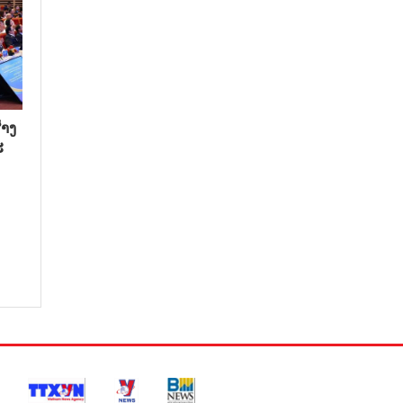
າງ​
​