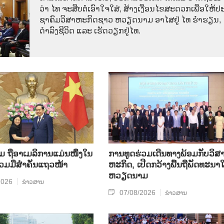
ວ່າ ໄທ​ ຈະ​ສືບ​ຕໍ່​ເອົາ​ໃຈ​ໃສ່, ສ້າງ​ເງື່ອນ​ໄຂ​ສະ​ດວກ​ເພື່ອ​ໃຫ້​ປະ
ຊາ​ຄົມ​ວ​ິ​ສາ​ຫະ​ກິດ​ຊາວ ຫວຽດ​ນາມ ອາ​ໄສ​ຢູ່ ໄທ ຮ່ຳ​ຮຽນ,
ດຳ​ລົງ​ຊີ​ວິດ ແລະ ເຮັດ​ວຽກ​ຢູ່​ໄທ.
ຖື​ອາ​ເມ​ລິ​ການ​ແມ່ນ​ໜຶ່ງ​ໃນ​
ການ​ທູດ​ຮ່ວມ​ເດີນ​ທາງ​ພ້ອມກັບ​ວິ​ສາ
ຮ່ວມ​ມື​ສຳ​ຄັນ​ແຖວ​ໜ້າ
ຫະ​ກ​ິດ, ເປີດກວ້າງ​ພື້ນ​ຖີ່​ພັດ​ທະ​ນາ​ໃ
ຫວຽດ​ນາມ
2026
ຂ່າວສານ
07/08/2026
ຂ່າວສານ