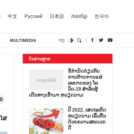
l
中文
Русский
日本語
ភាសាខ្មែរ
한국어
MULTIMEDIA
ບົດອ່ານຫຼາຍ
ຂໍ້ກຳນົດກ່ຽວກັບ
ການຕ້ານການແຜ່
ລະບາດຂອງ ໂຄ
ວິດ-19 ສຳລັບຜູ້
ເດີນທາງເຂົ້າມາ ຫວຽດນາມ
ປີ 2022, ເສດຖະກິດ
ຫວຽດນາມ ເລີ່ມຕົ້ນ
າໄສ
ດ້ວຍຄວາມສະດວກ
ດີ