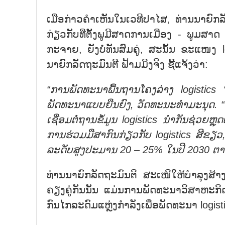
ເມື່ອກ່າວຄຳເຫັນໃນເວທີປາໄສ, ທ່ານນາຍົກລ
ກ່ຽວກັບທີ່ຕັ້ງພູມີສາດການເມືອງ - ພູມສາ
ກະຈາຍ, ຍັງບໍ່ທັນສົມຄູ່, ສະນັ້ນ ຂະແໜງ l
ນາຍົກລັດຖະມົນຕີ ຟ້າມມິງຈິງ ຊີ້ແຈ້ງວ່າ:
“ການພັດທະນາພື້ນຖານໂຄງລ່າງ logistics 
ພັດທະນາແບບຍືນຍົງ, ວັດທະນະທຳມະນຸດ. 
ເຊື່ອມຕໍ່ຖານຂໍ້ມູນ logistics ນຳກັນຊ່ວ
ການຮ່ວມມືສາກົນກ່ຽວກັບ logistics ສີຂຽວ,
ລະດັບສູງປະມານ 20
–
25% ໃນປີ 2030 ຕາ
ທ່ານນາຍົກລັດຖະມົນຕີ ສະເໜີໃຫ້ບຳລຸງສ້
ຄຽງຄູ່ກັນນັ້ນ ແມ່ນການພັດທະນາວິສາຫະກິດ
ກົນໄກລະດົມແຫຼ່ງກຳລັງເພື່ອພັດທະນາ logis