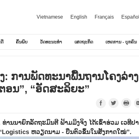
Vietnamese
English
Français
Españo
ດີ
ຄົ້ນພົບ
ວັດທະນະທຳ
ເສດຖະກິດ
ເຫດການ - ບຸກຄົນ
​ຈິງ: ການ​ພັດ​ທະ​ນາ​ພື້ນ​ຖານ​ໂຄງ​ລ່າງ
ີ​ຕອນ”, “ອັດ​ສະ​ລິ​ຍະ”
, ທ່ານນາຍົກລັດຖະມົນຕີ ຟ້າມມິງຈິງ ໄດ້ເຂົ້າຮ່ວມ ເວທີປ
 “Logistics ຫວຽດນາມ - ບືນຕົວຂຶ້ນໃນສັງກາດໃໝ່”.