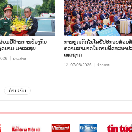
​ຮ່ວມ​ມື​ດ້ານ​ການ​ປ້ອງ​ກັນ​
ການ​ທູດ​ເຕັກ​ໂນ​ໂລ​ຢີ​ປະ​ກອບ​ສ່ວນ​ສ້
​ນາມ-ມາ​ເລ​ເຊຍ
ຄວາມ​ສາ​ມາດ​ໃນ​ການ​ພັດ​ທະ​ນາ​ປະ
ເທດ​ຊາດ
2026
ຂ່າວສານ
07/08/2026
ຂ່າວສານ
ອ່ານເພີ່ມ