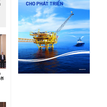
​
​
ຫ້​