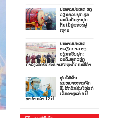
ປະທານປະເທດ ຫງ
ວຽນຊວນຟຸກ ປຸກ
ລະດົມວັນບຸນປູກ
ຕົ້ນໄມ້ຢູ່ແຂວງຝູ
ເຖາະ
ປະທານປະເທດ
ຫວຽດນາມ ຫງ
ວຽນຊວັນຟຸກ:
ລະດົມທຸກແຫຼ່ງ
ກຳລັງເພື່ອພັດທະນາເສດຖະກິດກະສິກຳ
ສຸມໃສ່ຜັນ
ຂະຫຍາຍການຈັດ
ຊື້, ສັກວັກຊິນໃຫ້ແກ່
ເດັກອາຍຸແຕ່ 5 ປີ
ຫາຕ່ຳກວ່າ 12 ປີ