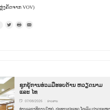
ຫຼ່ງຄັດຈາກ VOV)
ຊຸກຍູ້ການຮ່ວມມືຮອບດ້ານ ຫວຽດນາມ
ແລະ ໄທ
07/08/2026
ຂ່າວສານ
ທ່ານ​ເລ​ຂາ​ທິ​ການ​ໃຫຍ່, ປະ​ທານ​ປະ​ເທດ ໂຕ​ເລິມ ປາດ​ຖະ​ໜາ