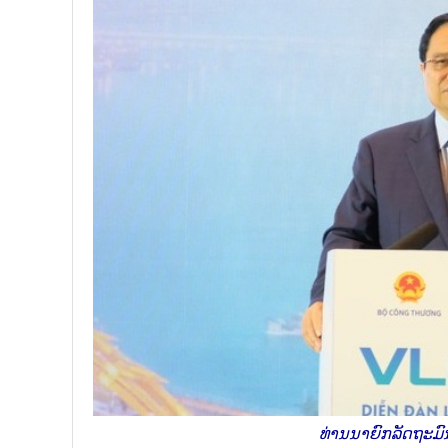
ທ່ານນາຍົກລັດຖະມົນ