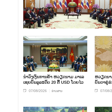
ນຳ​ວົງ​ເງິນ​ການ​ຄ້າ ຫວຽດ​ນາມ ມາ​ເລ​
ຫ​ວຽດ​ນາມ 
ເຊຍ​ບັນ​ລຸ​ລະ​ດັບ 20 ຕື້ USD ໂດຍ​ໄວ
ບັນ​ດາ​ຄູ່​
07/08/2026
07/08/
ຂ່າວສານ