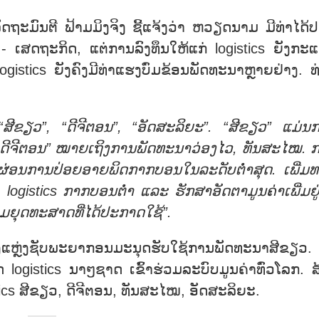
ັດຖະມົນຕີ ຟ້າມມິງຈິງ ຊີ້ແຈ້ງວ່າ ຫວຽດນາມ ມີທ່າໄດ້
ດ - ເສດຖະກິດ, ແຕ່ການລົງທຶນໃຫ້ແກ່ logistics ຍັງກະ
ogistics ຍັງຄົງມີທ່າແຮງບົ່ມຂ້ອນພັດທະນາຫຼາຍຢ່າງ. ທ
“ສີຂຽວ”, “ດີຈີຕອນ”, “ອັດສະລິຍະ”. “ສີຂຽວ” ແມ່ນ
“ດີຈີຕອນ” ໝາຍເຖິງການພັດທະນາວ່ອງໄວ, ທັນສະໄໝ. 
ຍຫຼຸດຜ່ອນການປ່ອຍອາຍພິດກາກບອນ
ໃນລະດັບຕ່ຳສຸດ
. ເພີ່ມ
 logistics ກາກບອນຕ່ຳ ແລະ ຮັກສາອັດຕາມູນຄ່າເພີ່ມຢູ
ມຍຸດທະສາດທີ່ໄດ້ປະກາດໃຊ້”.
າງແຫຼ່ງຊັບພະຍາກອນມະນຸດຮັບໃຊ້ການພັດທະນາສີຂຽວ.
 logistics ນາໆຊາດ ເຂົ້າຮ່ວມລະບົບມູນຄ່າທົ່ວໂລກ. ສ
tics ສີຂຽວ, ດີຈີຕອນ, ທັນສະໄໝ, ອັດສະລິຍະ.