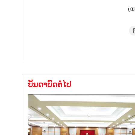
(ແ
ບັນດາບົດຕໍ່ໄປ