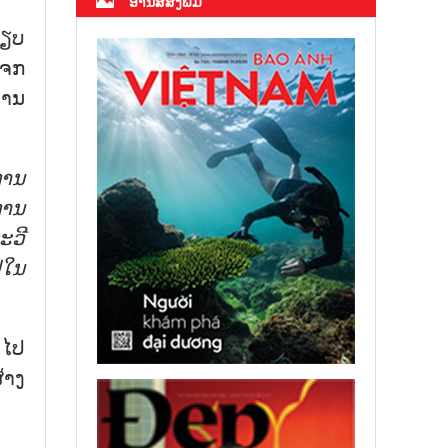
ອ່ານສື່ສິ່ງພິມ
ປຽບ
ແຈກ
່ານ
ການ
ການ
ທະວີ
່ໃນ
 ໄປ
້າງ