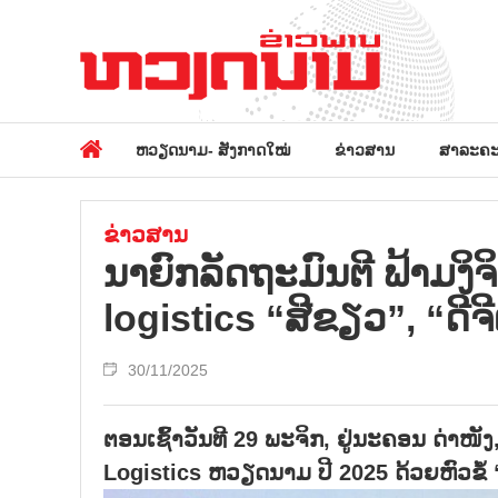
ຫວຽດນາມ- ສັງກາດໃໝ່
ຂ່າວສານ
ສາລະຄະ
ຂ່າວສານ
ນາ​ຍົກ​ລັດ​ຖ​ະ​ມົນ​ຕີ ຟ້າມ​ງິ
logistics “ສີ​ຂຽວ”, “ດີ​ຈ
30/11/2025
ຕອນເຊົ້າວັນທີ 29 ພະຈິກ, ຢູ່ນະຄອນ ດ່າໜັງ
Logistics ຫວຽດນາມ ປີ 2025 ດ້ວຍຫົວຂໍ້