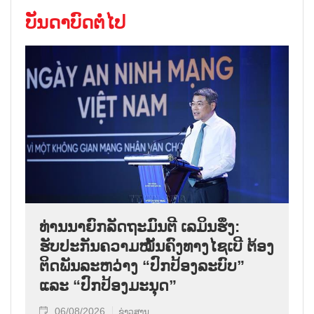
ບັນດາບົດຕໍ່ໄປ
ທ່ານນາຍົກລັດຖະມົນຕີ ເລມິນຮຶງ:
ຮັບປະກັນຄວາມໝັ້ນຄົງທາງໄຊເບີ ຕ້ອງ
ຕິດພັນລະຫວ່າງ “ປົກປ້ອງລະບົບ”
ແລະ “ປົກປ້ອງມະນຸດ”
06/08/2026
ຂ່າວສານ