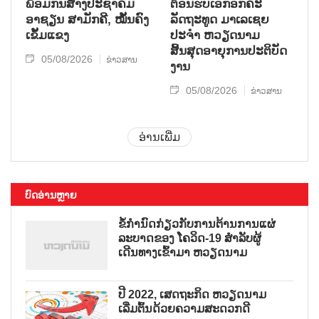
ພ້ອມກັນສ້າງປະຊາຄົມ
ຕ້ອນຮັບເອກອັກຄະ
ອາຊຽນ ສາມັກຄີ, ໝັ້ນຄົງ
ລັດຖະທູດ ມາເລເຊຍ
ເຂັ້ມແຂງ
ປະຈຳ ຫວຽດນາມ
ສິ້ນສຸດອາຍຸການປະຕິບັດ
05/08/2026
ຂ່າວສານ
ງານ
05/08/2026
ຂ່າວສານ
ອ່ານເພີ່ມ
ບົດອ່ານຫຼາຍ
ຂໍ້ກຳນົດກ່ຽວກັບການຕ້ານການແຜ່
ລະບາດຂອງ ໂຄວິດ-19 ສຳລັບຜູ້
ເດີນທາງເຂົ້າມາ ຫວຽດນາມ
ປີ 2022, ເສດຖະກິດ ຫວຽດນາມ
ເລີ່ມຕົ້ນດ້ວຍຄວາມສະດວກດີ