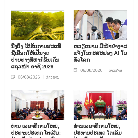
ນີງບິ່ງ ໄດ້ຮັບການສະເໜີ
ຫວຽດນາມ ມີໜ້າຢ່າງຈະ
ຊື່ເລືອກໃຫ້ເປັນຈຸດ
ແຈ້ງໃນກະສະຟອງ AI ໃນ
ປາຍທາງທີ່ຫາກໍ່ພົ້ນເດັ່ນ
ທົ່ວໂລກ
ແຖວໜ້າ ອາຊີ 2026
06/08/2026
ຂ່າວສານ
06/08/2026
ຂ່າວສານ
ທ່ານ ເລຂາທິການໃຫຍ່,
ທ່ານເລຂາທິການໃຫຍ່,
ປະທານປະເທດ ໂຕເລີມ:
ປະທານປະເທດ ໂຕເລິມ