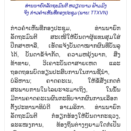
ທ່ານນາຍົກລັດຖະມົນຕີ ຫວຽດນາມ ຟ້າມມິງ
ຈິງ ກ່າວຄຳເຫັນທີ່ກອງປະຊຸມ (ພາບ: TTXVN)
ກ່າວຄຳເຫັນທີ່ກອງປະຊຸມ, ທ່ານນາຍົກ
ລັດຖະມົນຕີ ສະເໜີໃຫ້ບັນດາຜູ້ແທນສຸມໃສ່
ປຶກສາຫາລື, ເຮັດແຈ້ງບັນດາໝາກຜົນທີ່ບັນລຸ
ໄດ້, ບັນດາຂໍ້ຈຳກັດ, ຄວາມຫຍຸ້ງຍາກ, ສິ່ງ
ທ້າທາຍ, ວິເຄາະບັນດາສາຍເຫດ ແລະ
ຖອດຖອນບົດຮຽນປະສົບການໃນການຊີ້ນຳ,
ບໍລິຫານ; ຄາດຄະເນ, ໃຫ້ຂໍ້ສັງເກດຕໍ່
ສະພາບການໃນໄລຍະຈະມາເຖິງ, ໃນນັ້ນ
ມີການຄາດຄະເນຜົນກະທົບຈາກຜົນການເລືອກ
ຕັ້ງປະທານາທິບໍດີ ອາເມລິກາ. ທ່ານນາຍົກ
ລັດຖະມົນຕີ ກໍຮຽກຮ້ອງໃຫ້ບັນດາກະຊວງ,
ຂະແໜງການ, ທ້ອງຖິ່ນຕ່າງໆຍາມໃດກໍເປັນ