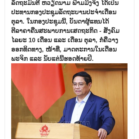
ລັດຖະມົນຕີ ຫວຽດນາມ ຟ້າມມິງຈິງ ໄດ້ເປັນ
ປະທານກອງປະຊຸມລັດຖະບານປະຈຳເດືອນ
ຕຸລາ. ໃນກອງປະຊຸມນີ້, ບັນດາຜູ້ແທນໄດ້
ຕີລາຄາຄືນສະພາບການເສດຖະກິດ - ສັງຄົມ
ໄລຍະ 10 ເດືອນ ແລະ ເດືອນ ຕຸລາ, ກໍຄືວາງ
ອອກທິດທາງ, ໜ້າທີ່, ມາດຕະການໃນເດືອນ
ພະຈິກ ແລະ ນັບແຕ່ນີ້ຮອດທ້າຍປີ.