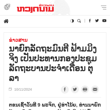
ຂ່າວສານ
ນາ​ຍົກ​ລັດ​ຖະ​ມົນ​ຕີ ຟ້າມ​ມິງ​
ຈິງ ເປັນ​ປະ​ທານກອງ​ປະ​ຊຸມ​
ລັດ​ຖະ​ບານປະ​ຈຳ​ເດືອນ ຕຸ​
ລາ
10/11/2024
ຕອນເຊົ້າວັນທີ 9 ພະຈິກ, ຢູ່ຮ່າໂນ້ຍ, ທ່ານນາຍົກ