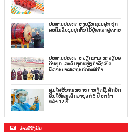
ປະທານປະເທດ ຫງວຽນຊວນຟຸກ ປຸກ
ລະດົມວັນບຸນປູກຕົ້ນໄມ້ຢູ່ແຂວງຝູເຖາະ
ປະທານປະເທດ ຫວຽດນາມ ຫງວຽນຊ
ວັນຟຸກ: ລະດົມທຸກແຫຼ່ງກຳລັງເພື່ອ
ພັດທະນາເສດຖະກິດກະສິກຳ
ສຸມໃສ່ຜັນຂະຫຍາຍການຈັດຊື້, ສັກວັກ
ຊິນໃຫ້ແກ່ເດັກອາຍຸແຕ່ 5 ປີ ຫາຕ່ຳ
ກວ່າ 12 ປີ
ອ່ານສື່ສິ່ງພິມ