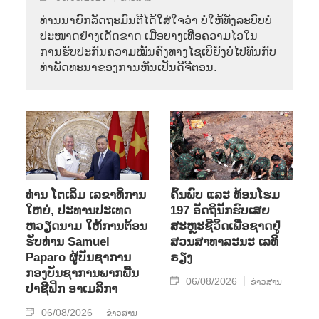
ທ່ານນາຍົກລັດຖະມົນຕີໄດ້ໃສ່ໃຈວ່າ ບໍ່ໃຫ້ທັງລະບົບບໍ່
ປະໝາດຢ່າງເດັດຂາດ ເມື່ອບາງເທື່ອຄວາມໄວໃນ
ການຮັບປະກັນຄວາມໝັ້ນຄົງທາງໄຊເບີຍັງບໍ່ໄປທັນກັບ
ທ່າພັດທະນາຂອງການຫັນເປັນດີຈີຕອນ.
ທ່ານ ໂຕ​ເລິມ ເລ​ຂາ​ທິ​ການ​
ຄົ້ນ​ພົບ ແລະ ທ້ອນ​ໂຮມ
ໃຫຍ່, ປະ​ທານ​ປະ​ເທດ ​
197 ອັດ​ຖິ​ນັກ​ຮົບ​ເສຍ​
ຫວຽດ​ນາມ ໃຫ້​ການ​ຕ້ອນ​
ສະຫຼະ​ຊີ​ວິດ​ເພື່ອ​ຊາດ​ຢູ່​
ຮັບ​ທ່ານ Samuel
ສວນ​ສາ​ທາ​ລະ​ນະ ເລ​ທິ​
Paparo ຜູ້​ບັນ​ຊາ​ການ
ຣຽງ
ກອງ​ບັນ​ຊາ​ການພາກ​ພື້ນ​
06/08/2026
ຂ່າວສານ
ປາ​ຊີ​ຟິກ ອາ​ເມ​ລິ​ກາ
06/08/2026
ຂ່າວສານ