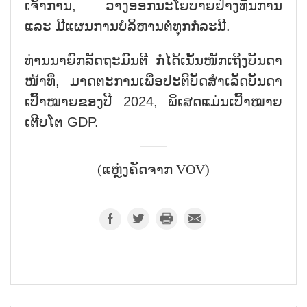
ເຈົ້າການ, ວາງອອກນະໂຍບາຍຢ່າງທັນການ
ແລະ ມີແຜນການບໍລິຫານຕໍ່ທຸກກໍລະນີ.
ທ່ານນາຍົກລັດຖະມົນຕີ ກໍໄດ້ເນັ້ນໜັກເຖິງບັນດາ
ໜ້າທີ່, ມາດຕະການເພື່ອປະຕິບັດສຳເລັດບັນດາ
ເປົ້າໝາຍຂອງປີ 2024, ພິເສດແມ່ນເປົ້າໝາຍ
ເຕີບໂຕ GDP.
(ແຫຼ່ງຄັດຈາກ VOV)