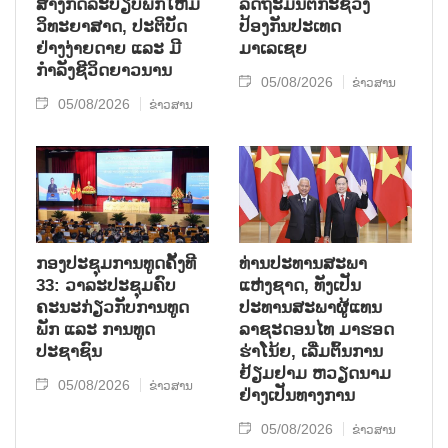
ສ້າງກົດລະບຽບພັກໃຫ້ມີ
ລັດຖະມົນຕີກະຊວງ
ວິທະຍາສາດ, ປະຕິບັດ
ປ້ອງກັນປະເທດ
ຢ່າງງ່າຍດາຍ ແລະ ມີ
ມາເລເຊຍ
ກຳລັງຊີວິດຍາວນານ
05/08/2026
ຂ່າວສານ
05/08/2026
ຂ່າວສານ
ກອງປະຊຸມການທູດຄັ້ງທີ
ທ່ານປະທານສະພາ
33: ວາລະປະຊຸມຄົບ
ແຫ່ງຊາດ, ທັງເປັນ
ຄະນະກ່ຽວກັບການທູດ
ປະທານສະພາຜູ້ແທນ
ພັກ ແລະ ການທູດ
ລາຊະດອນໄທ ມາຮອດ
ປະຊາຊົນ
ຮ່າໂນ້ຍ, ເລີ່ມຕົ້ນການ
ຢ້ຽມຢາມ ຫວຽດນາມ
05/08/2026
ຂ່າວສານ
ຢ່າງເປັນທາງການ
05/08/2026
ຂ່າວສານ