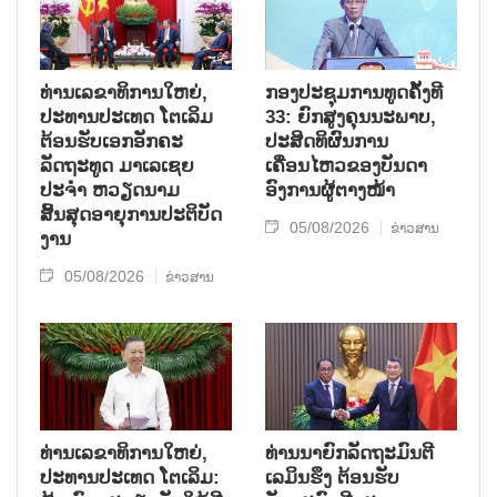
ທ່ານເລຂາທິການໃຫຍ່,
ກອງປະຊຸມການທູດຄັ້ງທີ
ປະທານປະເທດ ໂຕເລິມ
33: ຍົກສູງຄຸນນະພາບ,
ຕ້ອນຮັບເອກອັກຄະ
ປະສິດທິຜົນການ
ລັດຖະທູດ ມາເລເຊຍ
ເຄື່ອນໄຫວຂອງບັນດາ
ປະຈຳ ຫວຽດນາມ
ອົງການຜູ້ຕາງໜ້າ
ສິ້ນສຸດອາຍຸການປະຕິບັດ
05/08/2026
ຂ່າວສານ
ງານ
05/08/2026
ຂ່າວສານ
ທ່ານເລຂາທິການໃຫຍ່,
ທ່ານນາຍົກລັດຖະມົນຕີ
ປະທານປະເທດ ໂຕເລິມ:
ເລມິນຮຶງ ຕ້ອນຮັບ