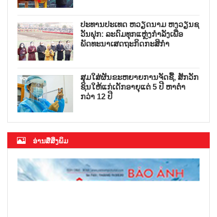
ປະທານປະເທດ ຫວຽດນາມ ຫງວຽນຊ
ວັນຟຸກ: ລະດົມທຸກແຫຼ່ງກຳລັງເພື່ອ
ພັດທະນາເສດຖະກິດກະສິກຳ
ສຸມໃສ່ຜັນຂະຫຍາຍການຈັດຊື້, ສັກວັກ
ຊິນໃຫ້ແກ່ເດັກອາຍຸແຕ່ 5 ປີ ຫາຕ່ຳ
ກວ່າ 12 ປີ
ອ່ານສື່ສິ່ງພິມ