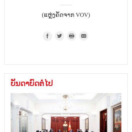
(ແຫຼ່ງຄັດຈາກ VOV)
ບັນດາບົດຕໍ່ໄປ