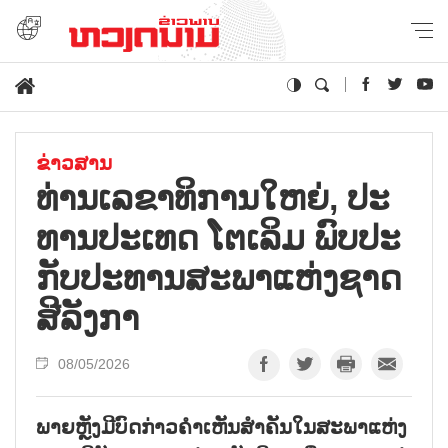
ຂ່າວສານ
ທ່ານ​ເລ​ຂ​າ​ທິ​ການ​ໃຫຍ່, ປະ​
ທານ​ປະ​ເທດ ໂຕ​ເລິມ ພົບ​ປະ​
ກັບປະ​ທານ​ສະ​ພາ​ແຫ່ງ​ຊາດ
ສີ​ລັງ​ກາ
08/05/2026
ພາຍຫຼັງ​ມີ​ບົດ​ກ່າວ​ຄຳ​ເຫັນ​ສຳ​ຄັນ​ໃນ​ສະ​ພາ​ແຫ່ງ​