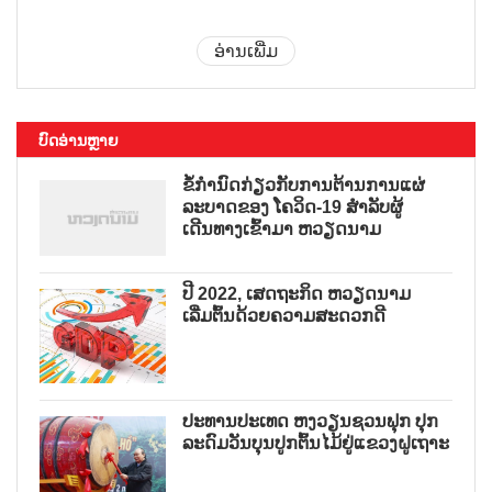
ອ່ານເພີ່ມ
ບົດອ່ານຫຼາຍ
ຂໍ້ກຳນົດກ່ຽວກັບການຕ້ານການແຜ່
ລະບາດຂອງ ໂຄວິດ-19 ສຳລັບຜູ້
ເດີນທາງເຂົ້າມາ ຫວຽດນາມ
ປີ 2022, ເສດຖະກິດ ຫວຽດນາມ
ເລີ່ມຕົ້ນດ້ວຍຄວາມສະດວກດີ
ປະທານປະເທດ ຫງວຽນຊວນຟຸກ ປຸກ
ລະດົມວັນບຸນປູກຕົ້ນໄມ້ຢູ່ແຂວງຝູເຖາະ