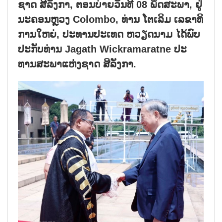
ຊາດ ສີ​ລັງ​ກາ, ຕອນ​ບ່າຍ​ວັນ​ທີ 08 ພຶດ​ສະ​ພາ, ຢູ່​
ນະ​ຄອນຫຼວງ Colombo, ທ່ານ ໂຕ​ເລິມ ​ເລ​ຂາ​ທິ​
ການ​ໃຫຍ່, ປະ​ທານ​ປະ​ເທດ ຫວຽດ​ນາມ ໄດ້​ພົບ​
ປະ​ກັບ​​ທ່ານ Jagath Wickramaratne ​ປະ​
ທານ​ສະ​ພາ​ແຫ່ງ​ຊາດ ສີ​ລັງ​ກາ.