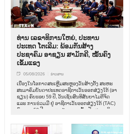
ທ່ານ ເລຂາທິການໃຫຍ່, ປະທານ
ປະເທດ ໂຕເລີມ: ພ້ອມກັນສ້າງ
ປະຊາຄົມ ອາຊຽນ ສາມັກຄີ, ໝັ້ນຄົງ
ເຂັ້ມແຂງ
05/08/2026
ຂ່າວສານ
ເນື່ອງໃນໂອກາດສະເຫຼີມສະຫຼອງວັນສ້າງຕັ້ງ ສະຫະ
ສະມາຄົມບັນດາປະເທດອາຊີຕາເວັນອອກສ່ຽງໃຕ້ (ອາ
ຊຽນ) ຄົບຮອບ 59 ປີ, ວັນເຊັນສົນທິສັນຍາໄມຕີຈິດ
ແລະ ການຮ່ວມມື ຢູ່ ອາຊີຕາເວັນອອກສ່ຽງໃຕ້ (TAC)
ຄົບຮອບ 50 ປີ ແລະ ຫວຽດນາມ ເຂົ້າເປັນສະມາຊິກ
ອາຊຽນ ຄົບຮອບ 31 ປີ,