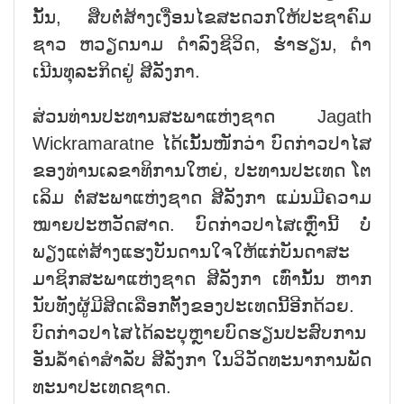
ນັ້ນ, ສືບ​ຕໍ່​ສ້າງ​ເງື່ອນ​ໄຂ​ສະ​ດວກ​ໃຫ້​ປະ​ຊາ​ຄົມ​
ຊາວ ຫວຽດ​ນາມ ດຳ​ລົງ​ຊີ​ວິດ, ຮ່ຳ​ຮຽນ, ດຳ​
ເນີນ​ທຸ​ລະ​ກິດ​ຢູ່ ສີ​ລັງ​ກາ.
ສ່ວນ​ທ່ານ​ປະ​ທານ​ສະ​ພາ​ແຫ່ງ​ຊາດ Jagath
Wickramaratne ໄດ້​ເນັ້ນ​ໜັກ​ວ່າ ​ບົດ​ກ່າວ​ປາ​ໄສ​
ຂອງ​ທ່ານ​ເລ​ຂາ​ທິ​ການ​ໃຫຍ່, ປະ​ທານ​ປະ​ເທດ ໂຕ​
ເລິມ ຕໍ່​ສະ​ພ​າ​ແຫ່ງ​ຊາດ​ ສີ​ລັງ​ກາ ແມ່ນ​ມີ​ຄວາມ​
ໝາຍ​ປະ​ຫວັດ​ສາດ. ບົດ​ກ່າວ​ປາ​ໄສເຫຼົ່າ​ນີ້ ບໍ່​
ພຽງ​ແຕ່​ສ້າງ​ແຮງ​ບັນ​ດານ​ໃຈ​ໃຫ້​ແກ່​ບັນ​ດາ​ສະ​
ມາ​ຊິກ​ສະ​ພາ​ແຫ່ງ​ຊາດ ສີ​ລັງ​ກາ ເທົ່າ​ນັ້ນ ຫາກ​
ນັບ​ທັງ​ຜູ້​ມີ​ສິດ​ເລືອກ​ຕັ້ງ​ຂອງ​ປະ​ເທດ​ນີ້​ອີກ​ດ້ວຍ.
ບົດ​ກ່າວ​ປາ​ໄສ​ໄດ້​ລະ​ບຸຫຼາ​ຍ​ບົດ​ຮຽນ​ປະ​ສົບ​ການ​
ອັນ​ລ້ຳ​ຄ່າ​ສຳ​ລັບ ສີ​ລັງ​ກາ ໃນ​ວິ​ວັດ​ທະ​ນາ​ການ​ພັດ​
ທະ​ນາ​ປະ​ເທດ​ຊາດ.