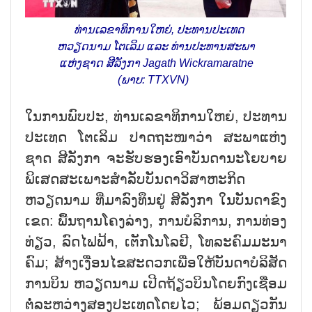
ທ່ານ​ເລ​ຂາ​ທິ​ການ​ໃຫຍ່, ປະ​ທານ​ປະ​ເທດ
ຫວຽດ​ນາມ ໂຕ​ເລິມ ແລະ ທ່ານ​ປະ​ທານ​ສະ​ພາ​
ແຫ່ງ​ຊາດ ສີ​ລັງ​ກາ Jagath Wickramaratne
(ພາບ: TTXVN)
ໃນ​ການ​ພົບ​ປະ, ທ່ານ​ເລ​ຂາ​ທິ​ການ​ໃຫຍ່, ປະ​ທານ​
ປະ​ເທດ ໂຕ​ເລິມ ປາດ​ຖະ​ໜາ​ວ່າ ສະ​ພາ​ແຫ່ງ​
ຊາດ ສີ​ລັງ​ກາ ຈະ​ຮັບ​ຮອງ​ເອົາ​ບັນ​ດາ​ນະ​ໂຍ​ບາຍ​
ພິ​ເສດ​ສະ​ເພາະ​ສຳ​ລັບ​ບັນ​ດາ​ວິ​ສາ​ຫະ​ກິດ
ຫວຽດ​ນາມ ທີ່​ມາ​ລົງ​ທຶນ​ຢູ່ ສີ​ລັງ​ກາ ໃນ​ບັນ​ດາ​ຂົງ​
ເຂດ: ພື້ນ​ຖານ​ໂຄງ​ລ່າງ, ການ​ບໍ​ລິ​ການ, ການ​ທ່ອງ​
ທ່ຽວ, ລົດ​ໄຟ​ຟ້າ, ເຕັກ​ໂນ​ໂລ​ຢີ, ໂທ​ລະ​ຄົມ​ມະ​ນາ​
ຄົມ; ສ້າງ​ເງື່ອນ​ໄຂ​ສະ​ດວກ​ເພື່ອ​ໃຫ້​ບັນ​ດາ​ບໍ​ລິ​ສັດ​
ການ​ບິນ ຫວຽດ​ນາມ ເປີດ​ຖ້ຽວ​ບິນ​ໂດຍ​ກົງ​ເຊື່ອມ​
ຕໍ່​ລະ​ຫວ່າງ​ສອງ​ປະ​ເທດ​ໂດຍ​ໄວ; ພ້ອມ​ດຽວ​ກັນ​