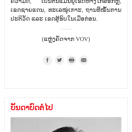
ຄວາມດີ, ເປັນຕົ້ນແມ່ນຢູ່ເຂດຫ່າງໄກສອກຫຼີ,
ເຂດຊາຍແດນ, ທະເລໝູ່ເກາະ, ຖານທີ່ໝັ້ນການ
ປະຕິວັດ ແລະ ເຂດສູ້ຮົບໃນເມື່ອກ່ອນ.
(ແຫຼ່ງຄັດຈາກ VOV)
ບັນດາບົດຕໍ່ໄປ