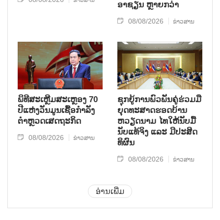
ອາຊຽນ ຫຼາຍກວ່າ
08/08/2026
ຂ່າວສານ
ພິທີສະເຫຼີມສະເຫຼອງ 70
ຊຸກ​ຍູ້​ການ​ພົວ​ພັນ​ຄູ່​ຮ່ວມ​ມື​
ປີແຫ່ງວັນມູນເຊື້ອກຳລັງ
ຍຸດ​ທະ​ສາດ​ຮອດ​ບ້ານ
ຕຳຫຼວດເສດຖະກິດ
ຫວຽດ​ນາມ ໄທ​ໃຫ້​ນັບ​ມື້​
ນັບ​ແທ້​ຈິງ ແລະ ມີ​ປະ​ສິດ​
08/08/2026
ຂ່າວສານ
ທິ​ຜົນ
08/08/2026
ຂ່າວສານ
ອ່ານເພີ່ມ