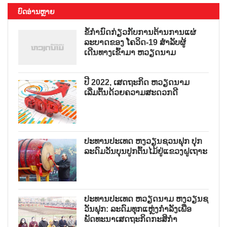
ບົດອ່ານຫຼາຍ
ຂໍ້ກຳນົດກ່ຽວກັບການຕ້ານການແຜ່
ລະບາດຂອງ ໂຄວິດ-19 ສຳລັບຜູ້
ເດີນທາງເຂົ້າມາ ຫວຽດນາມ
ປີ 2022, ເສດຖະກິດ ຫວຽດນາມ
ເລີ່ມຕົ້ນດ້ວຍຄວາມສະດວກດີ
ປະທານປະເທດ ຫງວຽນຊວນຟຸກ ປຸກ
ລະດົມວັນບຸນປູກຕົ້ນໄມ້ຢູ່ແຂວງຝູເຖາະ
ປະທານປະເທດ ຫວຽດນາມ ຫງວຽນຊ
ວັນຟຸກ: ລະດົມທຸກແຫຼ່ງກຳລັງເພື່ອ
ພັດທະນາເສດຖະກິດກະສິກຳ