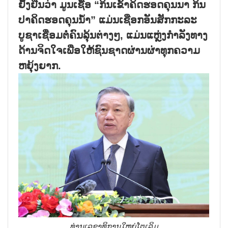
ຢັ້ງຢືນວ່າ ມູນເຊື້ອ “ກິນເຂົ້າຄິດຮອດຄຸນນາ ກິນ
ປາຄິດຮອດຄຸນນ້ຳ” ແມ່ນເຊືອກອັນສັກກະລະ
ບູຊາເຊື່ອມຕໍ່ຄົນລຸ້ນຕ່າງໆ, ແມ່ນແຫຼ່ງກຳລັງທາງ
ດ້ານຈິດໃຈເພື່ອໃຫ້ຊົນຊາດຜ່ານຜ່າທຸກຄວາມ
ຫຍຸ້ງຍາກ.
ທ່ານເລຂາທິການໃຫຍ່ໂຕເລິມ