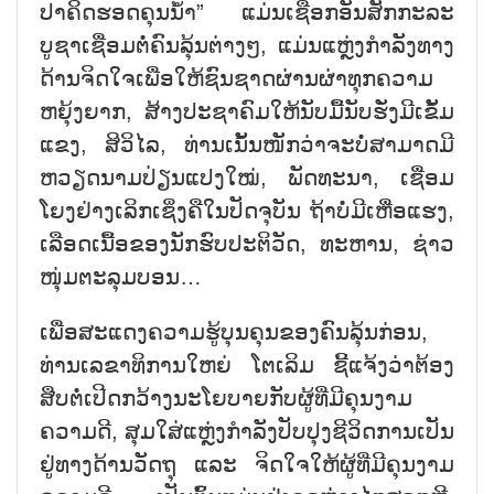
ປາຄິດຮອດຄຸນນ້ຳ” ແມ່ນເຊືອກອັນສັກກະລະ
ບູຊາເຊື່ອມຕໍ່ຄົນລຸ້ນຕ່າງໆ, ແມ່ນແຫຼ່ງກຳລັງທາງ
ດ້ານຈິດໃຈເພື່ອໃຫ້ຊົນຊາດຜ່ານຜ່າທຸກຄວາມ
ຫຍຸ້ງຍາກ, ສ້າງປະຊາຄົມໃຫ້ນັບມື້ນັບຮັ່ງມີເຂັ້ມ
ແຂງ, ສິວິໄລ, ທ່ານເນັ້ນໜັກວ່າຈະບໍ່ສາມາດມີ
ຫວຽດນາມປ່ຽນແປງໃໝ່, ພັດທະນາ, ເຊື່ອມ
ໂຍງຢ່າງເລິກເຊິ່ງຄືໃນປັດຈຸບັນ ຖ້າບໍ່ມີເຫື່ອແຮງ,
ເລືອດເນື້ອຂອງນັກຮົບປະຕິວັດ, ທະຫານ, ຊ່າວ
ໜຸ່ມຕະລຸມບອນ…
ເພື່ອສະແດງຄວາມຮູ້ບຸນຄຸນຂອງຄົນລຸ້ນກ່ອນ,
ທ່ານເລຂາທິການໃຫຍ່ ໂຕເລິມ ຊີ້ແຈ້ງວ່າຕ້ອງ
ສືບຕໍ່ເປີດກວ້າງນະໂຍບາຍກັບຜູ້ທີ່ມີຄຸນງາມ
ຄວາມດີ, ສຸມໃສ່ແຫຼ່ງກຳລັງປັບປຸງຊີວິດການເປັນ
ຢູ່ທາງດ້ານວັດຖຸ ແລະ ຈິດໃຈໃຫ້ຜູ້ທີ່ມີຄຸນງາມ