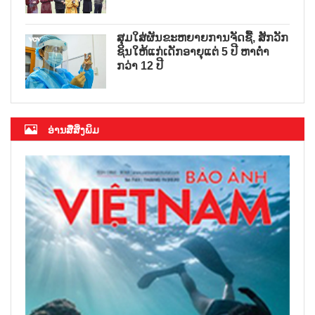
ສຸມໃສ່ຜັນຂະຫຍາຍການຈັດຊື້, ສັກວັກ
ຊິນໃຫ້ແກ່ເດັກອາຍຸແຕ່ 5 ປີ ຫາຕ່ຳ
ກວ່າ 12 ປີ
ອ່ານສື່ສິ່ງພິມ