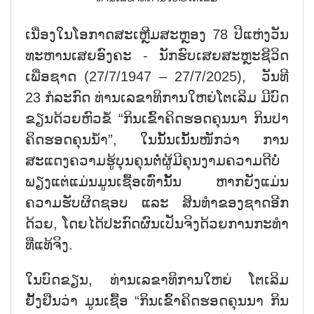
ເນື່ອງໃນໂອກາດສະເຫຼີມສະຫຼອງ 78 ປີແຫ່ງວັນ
ທະຫານເສຍອົງຄະ - ນັກຮົບເສຍສະຫຼະຊີວິດ
ເພື່ອຊາດ (27/7/1947 – 27/7/2025), ວັນທີ
23 ກໍລະກົດ ທ່ານເລຂາທິການໃຫຍ່ໂຕເລິມ ມີບົດ
ຂຽນດ້ວຍຫົວຂໍ້ “ກິນເຂົ້າຄິດຮອດຄຸນນາ ກິນປາ
ຄິດຮອດຄຸນນ້ຳ”, ໃນນັ້ນເນັ້ນໜັກວ່າ ການ
ສະແດງຄວາມຮູ້ບຸນຄຸນຕໍ່ຜູ້ມີຄຸນງາມຄວາມດີບໍ່
ພຽງແຕ່ແມ່ນມູນເຊື້ອເທົ່ານັ້ນ ຫາກຍັງແມ່ນ
ຄວາມຮັບຜິດຊອບ ແລະ ສິນທຳຂອງຊາດອີກ
ດ້ວຍ, ໂດຍໄດ້ປະກົດຜົນເປັນຈິງດ້ວຍການກະທຳ
ທີ່ແທ້ຈິງ.
ໃນບົດຂຽນ, ທ່ານເລຂາທິການໃຫຍ່ ໂຕເລິມ
ຢັ້ງຢືນວ່າ ມູນເຊື້ອ “ກິນເຂົ້າຄິດຮອດຄຸນນາ ກິນ