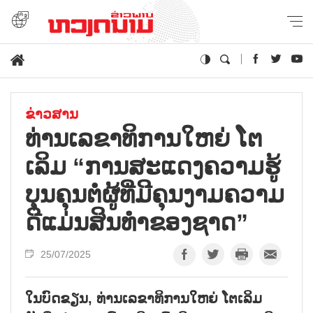
ຂ່າວສານ
ທ່ານ​ເລ​ຂາ​ທິ​ການ​ໃຫຍ່ ໂຕ​
ເລິມ “ການສະ​ແດງ​ຄວາມ​ຮູ້​
ບຸນ​ຄຸນ​ຕໍ່​ຜູ້ທີ່​ມີ​ຄຸນ​ງາມ​ຄວາມ​
ດີ​ແມ່ນ​ສິນ​ທຳ​ຂອງ​ຊາດ”
25/07/2025
ໃນບົດຂຽນ, ທ່ານເລຂາທິການໃຫຍ່ ໂຕເລິມ