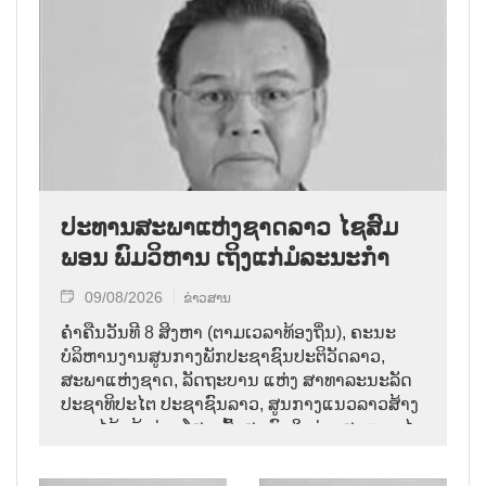
ປະທານສະພາແຫ່ງຊາດລາວ ໄຊສົມ
ພອນ ພົມວິຫານ ເຖິງແກ່ມໍລະນະກຳ
09/08/2026
ຂ່າວສານ
ຄ່ຳຄືນວັນທີ 8 ສິງຫາ (ຕາມເວລາທ້ອງຖິ່ນ), ຄະນະ
ບໍລິຫານງານສູນກາງພັກປະຊາຊົນປະຕິວັດລາວ,
ສະພາແຫ່ງຊາດ, ລັດຖະບານ ແຫ່ງ ສາທາລະນະລັດ
ປະຊາທິປະໄຕ ປະຊາຊົນລາວ, ສູນກາງແນວລາວສ້າງ
ຊາດ ໄດ້ແຈ້ງຂ່າວໂສກເສົ້າສະຫຼົດໃຈວ່າ: ສະຫາຍ ໄຊ
ສົມພອນ ພົມວິຫານ, ປະທານສະພາແຫ່ງຊາດລາວ
ໄດ້ເຖິງແກ່ມໍລະນະກຳ ໃນອາຍຸ 70 ປີ, ຫຼັງຈາກປ່ວຍ