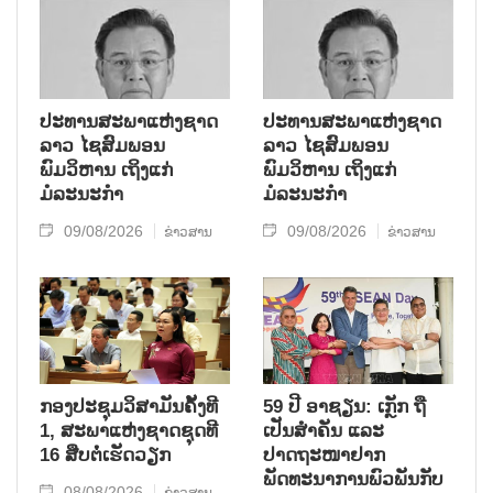
ຮ້າຍແຮງມາເປັນໄລຍະໜຶ່ງ.
ປະທານສະພາແຫ່ງຊາດ
ປະທານສະພາແຫ່ງຊາດ
ລາວ ໄຊສົມພອນ
ລາວ ໄຊສົມພອນ
ພົມວິຫານ ເຖິງແກ່
ພົມວິຫານ ເຖິງແກ່
ມໍລະນະກຳ
ມໍລະນະກຳ
09/08/2026
09/08/2026
ຂ່າວສານ
ຂ່າວສານ
ກອງປະຊຸມວິສາມັນຄັ້ງທີ
59 ປີ ອາຊຽນ: ເກຼັກ ຖື
1, ສະພາແຫ່ງຊາດຊຸດທີ
ເປັນສຳຄັນ ແລະ
16 ສືບຕໍ່ເຮັດວຽກ
ປາດຖະໜາຢາກ
ພັດທະນາການພົວພັນກັບ
08/08/2026
ຂ່າວສານ