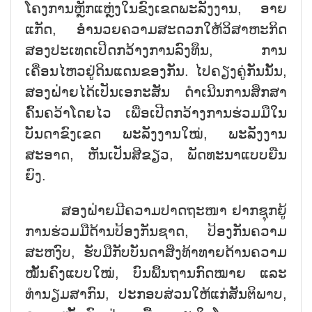
ໂຄງການຫຼັກແຫຼ່ງໃນຂົງເຂດພະລັງງານ, ອາຍ
ແກັດ, ອຳນວຍຄວາມສະດວກໃຫ້ວິສາຫະກິດ
ສອງປະເທດເປີດກວ້າງການລົງທຶນ, ການ
ເຄື່ອນໄຫວຢູ່ດິນແດນຂອງກັນ. ໄປຄຽງຄູ່ກັນນັ້ນ,
ສອງຝ່າຍໄດ້ເປັນເອກະສັນ ດຳເນີນການສຶກສາ
ຄົ້ນຄວ້າໂດຍໄວ ເພື່ອເປີດກວ້າງການຮ່ວມມືໃນ
ບັນດາຂົງເຂດ ພະລັງງານໃໝ່, ພະລັງງານ
ສະອາດ, ຫັນເປັນສີຂຽວ, ພັດທະນາແບບຍືນ
ຍົງ.
ສອງຝ່າຍມີຄວາມປາດຖະໜາ ຢາກຊຸກຍູ້
ການຮ່ວມມືດ້ານປ້ອງກັນຊາດ, ປ້ອງກັນຄວາມ
ສະຫງົບ, ຮັບມືກັບບັນດາສິ່ງທ້າທາຍດ້ານຄວາມ
ໝັ້ນຄົງແບບໃໝ່, ບົນພື້ນຖານກົດໝາຍ ແລະ
ທຳນຽມສາກົນ, ປະກອບສ່ວນໃຫ້ແກ່ສັນຕິພາບ,