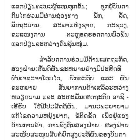
ແລກປ່ຽນຄະນະຜູ້ແທນທຸກຂັ້ນ; ຊຸກຍູ້ບັນດາ
ກົນໄກຮ່ວມມືຜ່ານຊ່ອງທາງ ພັກ, ລັດ,
ລັດຖະບານ, ສະພາແຫ່ງຊາດ, ກະຊວງ,
ຂະແໜງການ ຕະຫຼອດຮອດການພົວພັນ
ແລກປ່ຽນລະຫວ່າງຄົນລຸ້ນໜຸ່ມ.
ສຳລັບດການຮ່ວມມືດ້ານເສດຖະກິດ,
ສອງຝ່າຍເຫັນດີຜັນຂະຫຍາຍຢ່າງມີປະສິດທິ
ຜົນເຈລະຈາໂດຍໄວ, ຍົກລະດັບ ແລະ ຜັນ
ຂະຫຍາຍ ສັນຍາການຄ້າເສລີລະຫວ່າງ
ຫວຽດນາມ ແລະ ສະຫະພັນເສດຖະກິດ ອາຊີ -
ເອີຣົບ ໃຫ້ມີປະສິດທິຜົນ. ມານະພະຍາຍາມ
ແກ້ໄຂຄວາມຫຍຸ້ງຍາກ, ຂໍ້ຕິດຂັດ ເພື່ອຍູ້ແຮງ
ດ້ານການຄ້າ, ການລົງທຶນສອງຝ່າຍ. ສອງຝ່າຍ
ສະໜັບສະໜູນສືບຕໍ່ຍົກສູງປະທິຜົນຂອງບັນດາ