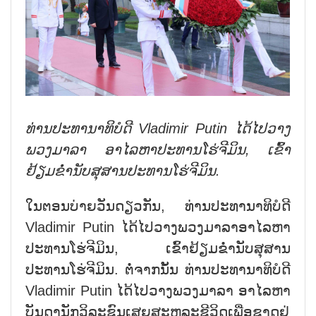
ທ່ານປະທານາທິບໍດີ Vladimir Putin ໄດ້ໄປວາງ
ພວງມາລາ ອາໄລຫາປະທານໂຮ່ຈີມິນ, ເຂົ້າ
ຢ້ຽມຂ່ຳນັບສຸສານປະທານໂຮ່ຈີມິນ.
ໃນຕອນບ່າຍວັນດຽວກັນ, ທ່ານປະທານາທິບໍດີ
Vladimir Putin ໄດ້ໄປວາງພວງມາລາອາໄລຫາ
ປະທານໂຮ່ຈີມິນ, ເຂົ້າຢ້ຽມຂ່ຳນັບສຸສານ
ປະທານໂຮ່ຈີມິນ. ຕໍ່ຈາກນັ້ນ ທ່ານປະທານາທິບໍດີ
Vladimir Putin ໄດ້ໄປວາງພວງມາລາ ອາໄລຫາ
ບັນດານັກວິລະຊົນເສຍສະຫລະຊີວິດເພື່ອຊາດຢູ່