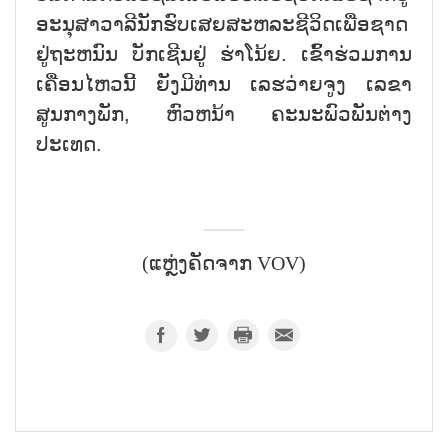
ອະນຸສາວາລີນັກຮົບເສຍສະຫລະຊີວິດເພື່ອຊາດ
ຢູ່ຖະຫນົນ ບັກເຊີນຢູ່ ຮ່າໂນ້ຍ. ເຂົ້າຮ່ວມການ
ເຄື່ອນໄຫວນີ້ ຍັງມີທ່ານ ເລຮວ່າຍຈູງ ເລຂາ
ສູນກາງພັກ, ຫົວຫນ້າ ຄະນະພົວພັນຕ່າງ
ປະເທດ.
(ແຫຼ່ງຄັດຈາກ VOV)