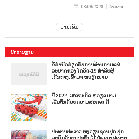
08/08/2026
ຂ່າວສານ
ອ່ານເພີ່ມ
ບົດອ່ານຫຼາຍ
ຂໍ້ກຳນົດກ່ຽວກັບການຕ້ານການແຜ່
ລະບາດຂອງ ໂຄວິດ-19 ສຳລັບຜູ້
ເດີນທາງເຂົ້າມາ ຫວຽດນາມ
ປີ 2022, ເສດຖະກິດ ຫວຽດນາມ
ເລີ່ມຕົ້ນດ້ວຍຄວາມສະດວກດີ
ປະທານປະເທດ ຫງວຽນຊວນຟຸກ ປຸກ
ລະດົມວັນບຸນປູກຕົ້ນໄມ້ຢູ່ແຂວງຝູເຖາະ