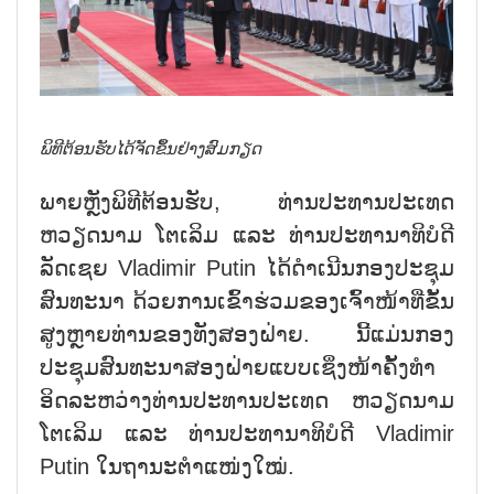
ພິທີຕ້ອນຮັບໄດ້ຈັດຂຶ້ນຢ່າງສົມກຽດ
ພາຍຫຼັງພິທີຕ້ອນຮັບ, ທ່ານປະທານປະເທດ
ຫວຽດນາມ ໂຕເລິມ ແລະ ທ່ານປະທານາທິບໍດີ
ລັດເຊຍ Vladimir Putin ໄດ້ດຳເນີນກອງປະຊຸມ
ສົນທະນາ ດ້ວຍການເຂົ້າຮ່ວມຂອງເຈົ້າໜ້າທີ່ຂັ້ນ
ສູງຫຼາຍທ່ານຂອງທັງສອງຝ່າຍ. ນີ້ແມ່ນກອງ
ປະຊຸມສົນທະນາສອງຝ່າຍແບບເຊິ່ງໜ້າຄັ້ງທໍາ
ອິດລະຫວ່າງທ່ານປະທານປະເທດ ຫວຽດນາມ
ໂຕເລິມ ແລະ ທ່ານປະທານາທິບໍດີ Vladimir
Putin ໃນຖານະຕຳແໜ່ງໃໝ່.