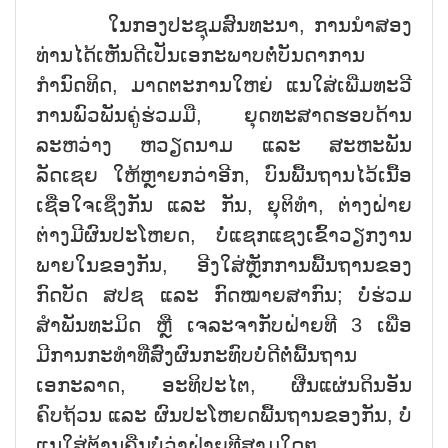
ໃນກອງປະຊຸມສົນທະນາ, ການນຳສອງ
ທ່ານໄດ້ເຫັນດີເປັນເອກະພາບຕໍ່ບັນດາການ
ກຳນົດທິດ, ມາດຕະການໃຫຍ່ ແນໃສ່ເພີ່ມທະວີ
ການພົວພັນຄູ່ຮ່ວມມື, ຍຸດທະສາດຮອບດ້ານ
ລະຫວ່າງ ຫວຽດນາມ ແລະ ສະຫະພັນ
ລັດເຊຍ ໃຫ້ຫຼາຍກວ່າອີກ, ບົນພື້ນຖານໄວ້ເນື້ອ
ເຊື່ອໃຈເຊິ່ງກັນ ແລະ ກັນ, ຍຸຕິທຳ, ຕ່າງຝ່າຍ
ຕ່າງມີຜົນປະໂຫຍດ, ບໍ່ແຊກແຊງເຂົ້າວຽກງານ
ພາຍໃນຂອງກັນ, ອີງໃສ່ຫຼັກການພື້ນຖານຂອງ
ກົດບັດ ສປຊ ແລະ ກົດໝາຍສາກົນ; ບໍ່ຮ່ວມ
ສຳພັນທະມິດ ຫຼື ເຈລະຈາກັບຝ່າຍທີ 3 ເພື່ອ
ມີການກະທຳທີ່ສົ່ງຜົນກະທົບບໍ່ດີຕໍ່ພື້ນຖານ
ເອກະລາດ, ອະທິປະໄຕ, ຜືນແຜ່ນດິນອັນ
ຄົບຖ້ວນ ແລະ ຜົນປະໂຫຍດພື້ນຖານຂອງກັນ, ບໍ່
ແນໃສ່ຕ້ານຄືນບໍ່ວ່າຝ່າຍທີສາມໃດໆ,