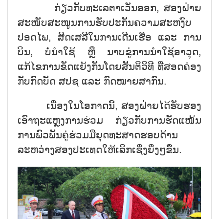
ກ່ຽວກັບທະເລຕາເວັນອອກ, ສອງຝ່າຍ
ສະໜັບສະໜູນການຮັບປະກັນຄວາມສະຫງົບ
ປອດໄພ, ສິດເສລີໃນການເດີນເຮືອ ແລະ ການ
ບິນ, ບໍ່ນຳໃຊ້ ຫຼື ນາບຂູ່ການນຳໃຊ້ອາວຸດ,
ແກ້ໄຂການຂັດແຍ້ງກັນໂດຍສັນຕິວິທີ ທີ່ສອດຄ່ອງ
ກັບກົດບັດ ສປຊ ແລະ ກົດໝາຍສາກົນ.
ເນື່ອງໃນໂອກາດນີ້, ສອງຝ່າຍໄດ້ຮັບຮອງ
ເອົາຖະແຫຼງການຮ່ວມ ກ່ຽວກັບການຮັດແໜ້ນ
ການພົວພັນຄູ່ຮ່ວມມືຍຸດທະສາດຮອບດ້ານ
ລະຫວ່າງສອງປະເທດໃຫ້ເລິກເຊິ່ງຍິ່ງໆຂຶ້ນ.