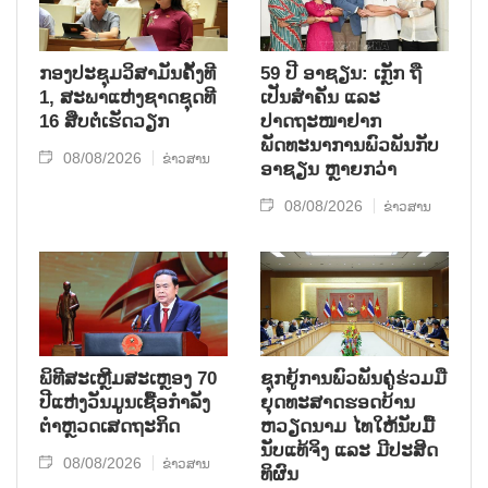
ກອງປະຊຸມວິສາມັນຄັ້ງທີ
59 ປີ ອາຊຽນ: ເກຼັກ ຖື
1, ສະພາແຫ່ງຊາດຊຸດທີ
ເປັນສຳຄັນ ແລະ
16 ສືບຕໍ່ເຮັດວຽກ
ປາດຖະໜາຢາກ
ພັດທະນາການພົວພັນກັບ
08/08/2026
ຂ່າວສານ
ອາຊຽນ ຫຼາຍກວ່າ
08/08/2026
ຂ່າວສານ
ພິທີສະເຫຼີມສະເຫຼອງ 70
ຊຸກ​ຍູ້​ການ​ພົວ​ພັນ​ຄູ່​ຮ່ວມ​ມື​
ປີແຫ່ງວັນມູນເຊື້ອກຳລັງ
ຍຸດ​ທະ​ສາດ​ຮອດ​ບ້ານ
ຕຳຫຼວດເສດຖະກິດ
ຫວຽດ​ນາມ ໄທ​ໃຫ້​ນັບ​ມື້​
ນັບ​ແທ້​ຈິງ ແລະ ມີ​ປະ​ສິດ​
08/08/2026
ຂ່າວສານ
ທິ​ຜົນ