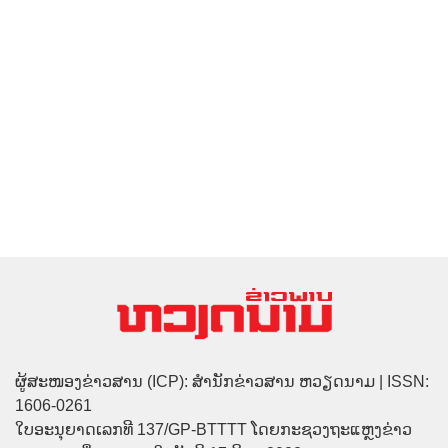
ຜູ້ສະໜອງຂ່າວສານ (ICP): ສຳນັກຂ່າວສານ ຫວຽດນາມ | ISSN:
1606-0261
ໃບອະນຸຍາດເລກທີ 137/GP-BTTTT ໂດຍກະຊວງຖະແຫຼງຂ່າວ