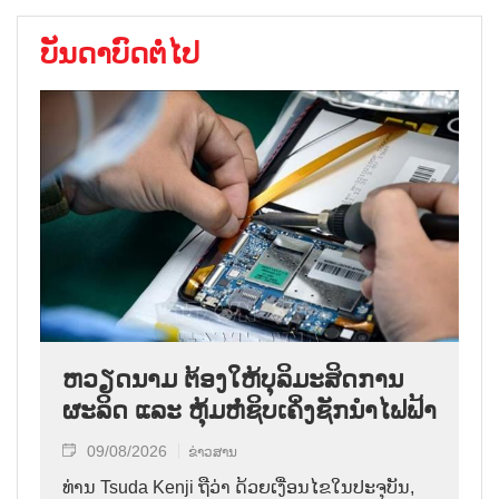
ບັນດາບົດຕໍ່ໄປ
ຫວຽດນາມ ຕ້ອງໃຫ້ບຸລິມະສິດການ
ຜະລິດ ແລະ ຫຸ້ມຫໍ່ຊິບເຄິ່ງຊັກນຳໄຟຟ້າ
09/08/2026
ຂ່າວສານ
ທ່ານ Tsuda Kenji ຖືວ່າ ດ້ວຍເງື່ອນໄຂໃນປະຈຸບັນ,