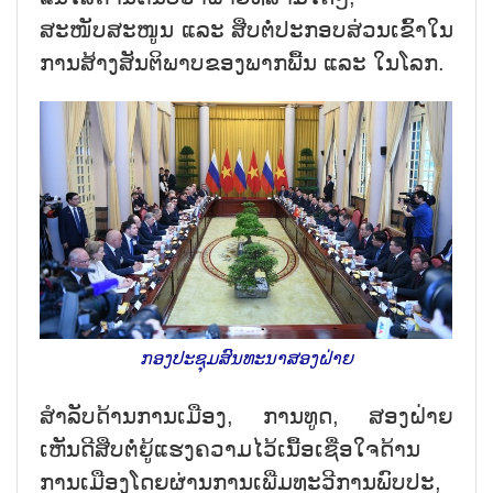
ສະໜັບສະໜູນ ແລະ ສືບຕໍ່ປະກອບສ່ວນເຂົ້າໃນ
ການສ້າງສັນຕິພາບຂອງພາກພື້ນ ແລະ ໃນໂລກ.
ກອງປະຊຸມສົນທະນາສອງຝ່າຍ
ສຳລັບດ້ານການເມືອງ, ການທູດ, ສອງຝ່າຍ
ເຫັນດີສືບຕໍ່ຍູ້ແຮງຄວາມໄວ້ເນື້ອເຊື່ອໃຈດ້ານ
ການເມືອງໂດຍຜ່ານການເພີ່ມທະວີການພົບປະ,