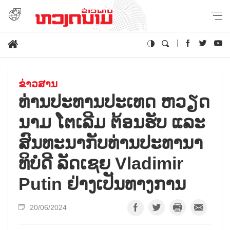
ຂ່າວສານ
ທ່ານ​ປະ​ທານ​ປະ​ເທດ ຫວຽດ​
ນາມ ໂຕ​ເລີມ ຕ້ອນ​ຮັບ ແລະ
ສົນ​ທະ​ນາ​ກັບ​ທ່ານ​ປະ​ທາ​ນາ​
ທິ​ບໍ​ດີ ລັດ​ເຊຍ V​ladimir
Putin ຢ່າງ​ເປັນ​ທາງ​ການ
20/06/2024