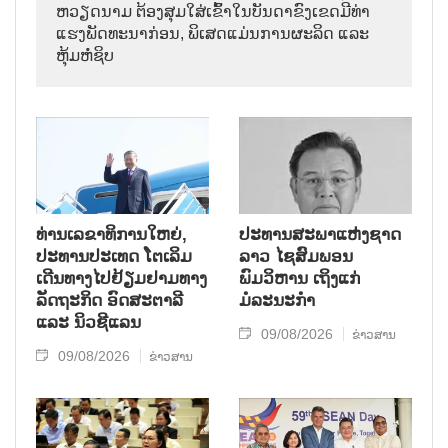
ຫວຽດນາມ ຕ້ອງສຸມໃສ່ເຂົ້າໃນບັນດາຂົງເຂດມີທ່າ
ແຮງພັດທະນາກ່ອນ, ພິເສດແມ່ນການຜະລິດ ແລະ
ຫຸ້ມຫໍ່ຊິບ
ທ່ານເລຂາທິການໃຫຍ່,
ປະທານສະພາແຫ່ງຊາດ
ປະທານປະເທດ ໂຕເລິມ
ລາວ ໄຊສົມພອນ
ເດີນທາງໄປຢ້ຽມຢາມທາງ
ພົມວິຫານ ເຖິງແກ່
ລັດຖະກິດ ອົດສະຕາລີ
ມໍລະນະກຳ
ແລະ ນິວຊີແລນ
09/08/2026
ຂ່າວສານ
09/08/2026
ຂ່າວສານ