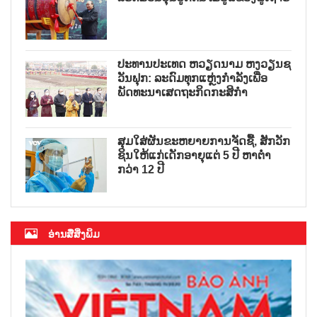
ປະທານປະເທດ ຫວຽດນາມ ຫງວຽນຊ
ວັນຟຸກ: ລະດົມທຸກແຫຼ່ງກຳລັງເພື່ອ
ພັດທະນາເສດຖະກິດກະສິກຳ
ສຸມໃສ່ຜັນຂະຫຍາຍການຈັດຊື້, ສັກວັກ
ຊິນໃຫ້ແກ່ເດັກອາຍຸແຕ່ 5 ປີ ຫາຕ່ຳ
ກວ່າ 12 ປີ
ອ່ານສື່ສິ່ງພິມ