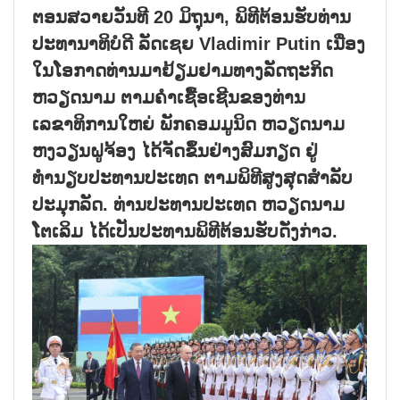
ຕອນສວາຍວັນທີ 20 ມິຖຸນາ, ພິທີຕ້ອນຮັບທ່ານ
ປະທານາທິບໍດີ ລັດເຊຍ Vladimir Putin ເນື່ອງ
ໃນໂອກາດທ່ານມາຢ້ຽມຢາມທາງລັດຖະກິດ
ຫວຽດນາມ ຕາມຄຳເຊື້ອເຊີນຂອງທ່ານ
ເລຂາທິການໃຫຍ່ ພັກຄອມມູນິດ ຫວຽດນາມ
ຫງວຽນຝູຈ້ອງ ໄດ້ຈັດຂຶ້ນຢ່າງສົມກຽດ ຢູ່
ທຳນຽບປະທານປະເທດ ຕາມພິທີສູງສຸດສຳລັບ
ປະມຸກລັດ. ທ່ານປະທານປະເທດ ຫວຽດນາມ
ໂຕເລິມ ໄດ້ເປັນປະທານພິທີຕ້ອນຮັບດັ່ງກ່າວ.