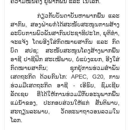
ຄວາມໝັ້ນຄົງ ຢູ່ພາກພື້ນ ແລະ ໃນໂລກ.
ກ່ຽວກັບບັນດາບັນຫາພາກພື້ນ ແລະ
ສາກົນ, ສອງຝ່າຍກໍໄດ້ສະໜັບສະໜູນການສ້າງ
ລະບົບການພົວພັນສາກົນປະຊາທິປະໄຕ, ຍຸຕິທຳ,
ຈະແຈ້ງ ໂດຍອີງໃສ່ກົດໝາຍສາກົນ ແລະ ກົດ
ບົດ ສປຊ; ສະໜັບສະໜູນໂຄງສ້າງພາກພື້ນ
ອາຊີ ປາຊີຟິກ ສະເໝີພາບ, ບໍ່ແບ່ງແຍກ, ອີງໃສ່
ກົດໝາຍສາກົນ; ຊຸກຍູ້ການຮ່ວມສຳພັນ
ເສດຖະກິດ ດ້ວຍກົນໄກ: APEC, G20, ການ
ຮ່ວມມືເສດຖະກິດ ອາຊີ - ເອີຣົບ, ຊົມເຊີຍ
ລັດເຊຍ ທີ່ໄດ້ໃຫ້ການຮ່ວມມືກັບອະນຸພາກພື້ນ
ແມ່ນ້ຳຂອງ, ປະກອບສ່ວນໃຫ້ແກ່ ສັນຕິພາບ,
ສະຖຽນລະພາບ, ວັດທະນາຖາວອນລວມໃນ
ໂລກ.