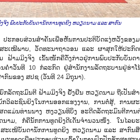
ິງຈິງ ພົບປະກັບບັນດານັກການທູດຍິງ ຫວຽດນາມ ແລະ ສາກົນ
, ປະກອບສ່ວນສຳຄັນເພື່ອຫັນການປະຕິບັດແງ່ຫວັງຂອງ
າມສະເໝີພາບ, ວັດທະນາຖາວອນ ແລະ ຜາສຸກໃຫ້ປະກົດ
ຟ້າມມິງຈິງ ເນັ້ນໜັກຄືດັ່ງກ່າວຢູ່ການພົບປະກັບບັນດາ
ວັນທີ 10 ກໍລະກົດ ຢູ່ສຳນັກງານລັດຖະບານຢູ່ຮ່າໂນ
ກົນຂອງ ສປຊ (ວັນທີ 24 ມິຖຸນາ).
ກລັດຖະມົນຕີ ຟ້າມມິງຈິງ ຢັ້ງຢືນ ຫວຽດນາມ ຖືເປັນສຳ
ກວິລະຊົນຍິງໃນການອອກແຮງງານ, ການຕໍ່ສູ້, ການຜະ
ິເສດແມ່ນທ່ານນາງ ຫງວຽນທິບິ່ງ ອະດີດລັດຖະມົນຕີການຕ
, ກໍ່ຄືນັກການທູດຍິງດີເດັ່ນຈຳນວນໜຶ່ງ. ໃນໄລຍ
ິງ ສະເໜີບັນດານັກການທູດຍິງ ຫວຽດນາມ ແລະ ສາກົນສືບ
ນນະທາດເພື່ອປະກອບສ່ວນເຂົ້າໃນການປົກປັກຮັກສາສະ