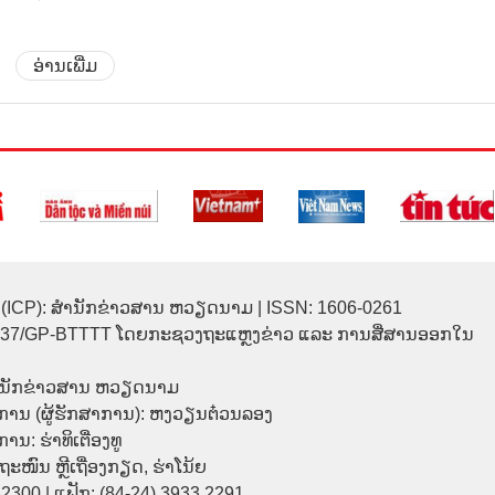
ອ່ານເພີ່ມ
(ICP): ສຳນັກຂ່າວສານ ຫວຽດນາມ | ISSN: 1606-0261
137/GP-BTTTT ໂດຍກະຊວງຖະແຫຼງຂ່າວ ແລະ ການສື່ສານອອກໃນ
ຳນັກຂ່າວສານ ຫວຽດນາມ
ການ (ຜູ້ຮັກສາການ): ຫງວຽນຕ໋ວນລອງ
ນ: ຮ່າທິເຕື່ອງທູ
9 ຖະໜົນ ຫຼີເຖື່ອງກຽດ, ຮ່າໂນ້ຍ
32300 | ແຟັກ: (84-24) 3933 2291