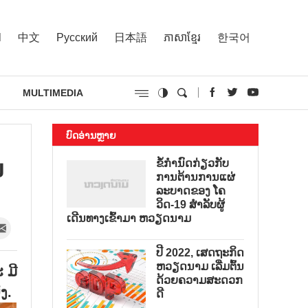
l
中文
Русский
日本語
ភាសាខ្មែរ
한국어
MULTIMEDIA
ບົດອ່ານຫຼາຍ
​
ຂໍ້ກຳນົດກ່ຽວກັບ
ການຕ້ານການແຜ່
ລະບາດຂອງ ໂຄ
ວິດ-19 ສຳລັບຜູ້
ເດີນທາງເຂົ້າມາ ຫວຽດນາມ
ປີ 2022, ເສດຖະກິດ
ຫວຽດນາມ ເລີ່ມຕົ້ນ
 ມີ
ດ້ວຍຄວາມສະດວກ
ງ.
ດີ