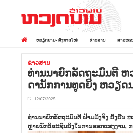
ຫວຽດນາມ- ສັງກາດໃໝ່
ຂ່າວສານ
ສາລະຄະ
ຂ່າວສານ
ທ່ານ​ນາ​ຍົກ​ລັດ​ຖະ​ມົນ​ຕີ ​ຫ
ດາ​ນັກ​ການ​ທູດ​ຍິງ ຫວຽດ
12/07/2025
ທ່ານນາຍົກລັດຖະມົນຕີ ຟ້າມມິງຈິງ ຢັ້ງຢ
ຫຼາຍນັກວິລະຊົນຍິງໃນການອອກແຮງງານ, ການຕ