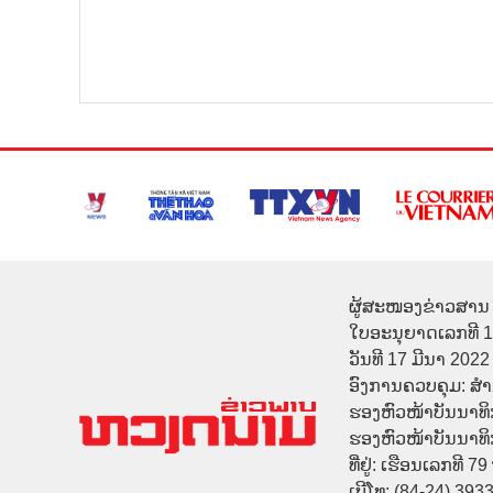
ຜູ້ສະໜອງຂ່າວສານ 
ໃບອະນຸຍາດເລກທີ 
ວັນທີ 17 ມີນາ 2022
ອົງການຄວບຄຸມ: ສ
ຮອງຫົວໜ້າບັນນາທິ
ຮອງຫົວໜ້າບັນນາທິກາ
ທີ່ຢູ່: ເຮືອນເລກທີ 7
ເບີໂທ: (84-24) 393