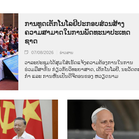
ການ​ທູດ​ເຕັກ​ໂນ​ໂລ​ຢີ​ປະ​ກອບ​ສ່ວນ​ສ້າງ​
ຄວາມ​ສາ​ມາດ​ໃນ​ການ​ພັດ​ທະ​ນາ​ປະ​ເທດ​
ຊາດ
07/08/2026
ຂ່າວສານ
ວາ​ລະ​ປະ​ຊຸມ​ໄດ້​ສຸມ​ໃສ່​ເຮັດ​ແຈ້ງ​ຄວາມ​ຕ້ອງ​ການ​ໃນ​ການ​
ຮ່ວມ​ມື​ສາ​ກົນ ກ່ຽວ​ກັບ​ວິ​ທະ​ຍາ​ສາດ, ເຕັກ​ໂນ​ໂລ​ຢີ, ນະ​ວັດ​ຕະ
ກຳ ແລະ ການ​ຫັນ​ເປັນ​ດີ​ຈີ​ຕອນ​ຂອງ ຫວຽດ​ນາມ