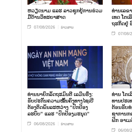
ຫວຽດ​ນາມ ແລະ ລາວ​ຊຸກ​ຍູ້​ການ​ຮ່ວມ​
ທ່ານ​ເລ​ຂາ
ມື​ດ້ານວ​ິ​ທະ​ຍາ​ສາດ
ເທດ ໂຕ​ເລິ
ຖະ​ກິດ​ຢູ່
07/08/2026
ຂ່າວສານ
07/08/
ທ່ານນາຍົກລັດຖະມົນຕີ ເລມິນຮຶງ:
ທ່ານ ໂຕ​ເລ
ຮັບປະກັນຄວາມໝັ້ນຄົງທາງໄຊເບີ
ທານ​ປະ​ເ
ຕ້ອງຕິດພັນລະຫວ່າງ “ປົກປ້ອງ
ຕ້ອນ​ຮັບ​
ລະບົບ” ແລະ “ປົກປ້ອງມະນຸດ”
ຊາ​ການກອງ
ຟິກ ອາ​ເມ​
06/08/2026
ຂ່າວສານ
06/08/