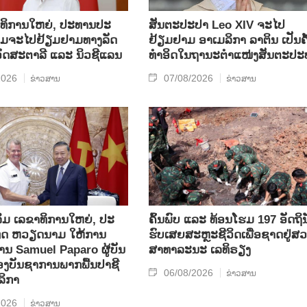
​ທິ​ການ​ໃຫຍ່, ປ​ະ​ທານ​ປະ​
ສັນຕະປະປາ Leo XIV ຈະໄປ
ມ​ຈະ​ໄປ​ຢ້ຽມ​ຢາມ​ທາງ​ລັດ​
ຢ້ຽມຢາມ ອາເມລິກາ ລາຕິນ ເປັນຄັ
 ອົດ​ສະ​ຕາ​ລີ ແລະ ນິວ​ຊີ​ແລນ
ທຳອິດໃນຖານະຕຳແໜ່ງສັນຕະປະ
2026
07/08/2026
ຂ່າວສານ
ຂ່າວສານ
ິມ ເລ​ຂາ​ທິ​ການ​ໃຫຍ່, ປະ​
ຄົ້ນ​ພົບ ແລະ ທ້ອນ​ໂຮມ 197 ອັດ​ຖິ​ນ
ທດ ​ຫວຽດ​ນາມ ໃຫ້​ການ​
ຮົບ​ເສຍ​ສະຫຼະ​ຊີ​ວິດ​ເພື່ອ​ຊາດ​ຢູ່​ສວ
ທ່ານ Samuel Paparo ຜູ້​ບັນ​
ສາ​ທາ​ລະ​ນະ ເລ​ທິ​ຣຽງ
​ບັນ​ຊາ​ການພາກ​ພື້ນ​ປາ​ຊີ​
06/08/2026
ຂ່າວສານ
ລິ​ກາ
2026
ຂ່າວສານ