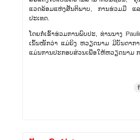
ແວດລ້ອມແຫ່ງສັນຕິພາບ, ການຮ່ວມມື 
ປະເທດ.
ໂດຍກໍ່ເຂົ້າຮ່ວມການພົບປະ, ທ່ານນາງ P
ເນັ້ນໜັກວ່າ ແມ່ຍິງ ຫວຽດນາມ ມີບັນດາກາ
ແມ່ນການປະກອບສ່ວນເພື່ອໃຫ້ຫວຽດນາມ ກາຍ