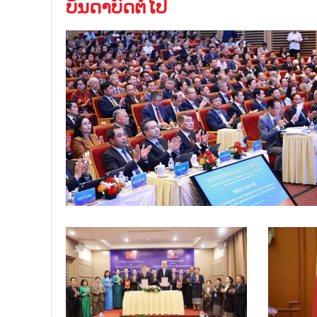
ບັນດາບົດຕໍ່ໄປ