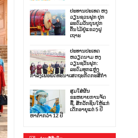
ປະທານປະເທດ ຫງ
ວຽນຊວນຟຸກ ປຸກ
ລະດົມວັນບຸນປູກ
ຕົ້ນໄມ້ຢູ່ແຂວງຝູ
ເຖາະ
ປະທານປະເທດ
ຫວຽດນາມ ຫງ
ວຽນຊວັນຟຸກ:
ລະດົມທຸກແຫຼ່ງ
ກຳລັງເພື່ອພັດທະນາເສດຖະກິດກະສິກຳ
ສຸມໃສ່ຜັນ
ຂະຫຍາຍການຈັດ
ຊື້, ສັກວັກຊິນໃຫ້ແກ່
ເດັກອາຍຸແຕ່ 5 ປີ
ຫາຕ່ຳກວ່າ 12 ປີ