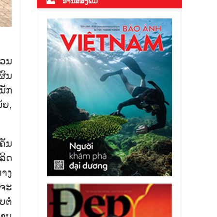
ອ່ານສື່ສິ່ງພິມ
ມວນ
ຜົນ
ນັກ
້ຍ,
ຄັນ
ລິດ
່າງ
ະຈະ
ຕໍ່
ພາບ