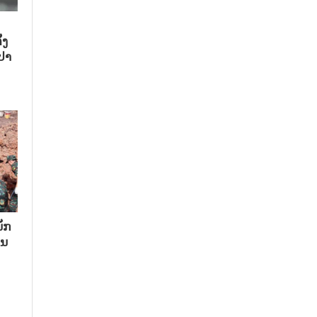
້ງ
ປາ
ັກ​
ນ​