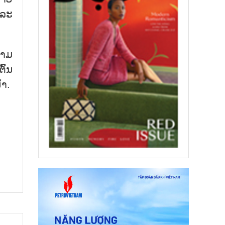
່ລະ
ນາມ
ົ້ນ
້າ.