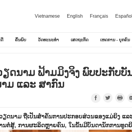
Vietnamese
English
Français
Españo
ດີ
ຄົ້ນພົບ
ວັດທະນະທຳ
ເສດຖະກິດ
ເຫດການ - ບຸກຄົນ
ວຽດ​ນາມ ຟ້າມ​ມິ​ງ​ຈິງ ພົບ​ປະ​ກັບ​ບັນ
​ນາມ ແລະ ສາ​ກົນ
ືນ ຫວຽດນາມ ຖືເປັນສຳຄັນການປະກອບສ່ວນຂອງແມ່ຍິງ ແລະ
ໍ່ສູ້, ການຜະລິດຫຼາຍຄົນ, ໃນນັ້ນມີບັນດານັກການທູດຍິ