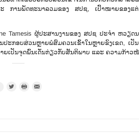
ແລະ ການພັດທະນາລວມຂອງ ສປຊ, ເປົ້າໝາຍຂອງແຕ
auline Tamesis ຜູ້ປະສານງານຂອງ ສປຊ ປະຈຳ ຫວຽດ
ນປະກອບສ່ວນຫຼາຍພໍສົມຄວນເຂົ້າໃນຫຼາຍຂົງເຂດ, ເປັນຕ
ເປັນຈຸດພົ້ນເດັ່ນກ່ຽວກັບສັນຕິພາບ ແລະ ຄວາມກ້າວໜ