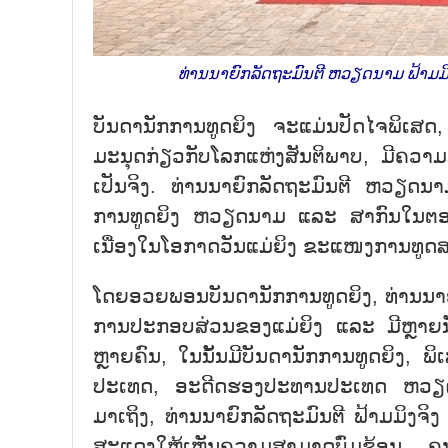
ທ່ານນາຍົກລັດຖະມົນຕີ ຫວຽດນາມ ຟ້າມມ
ບັນດານັກການທູດຍິງ ຈະແມ່ນປັດໄຈພິເສດ
ມະນຸດກ່ຽວກັບໂລກແຫ່ງສັນຕິພາບ, ມີຄວ
ເປັນຈິງ. ທ່ານນາຍົກລັດຖະມົນຕີ ຫວຽດນາມ 
ການທູດຍິງ ຫວຽດນາມ ແລະ ສາກົນໃນຕອນຄ່ຳ
ເນື່ອງໃນໂອກາດວັນແມ່ຍິງ ຂະແໜງການທູດສາ
ໂດຍອວຍພອນບັນດານັກການທູດຍິງ, ທ່ານນາຍົ
ການປະກອບສ່ວນຂອງແມ່ຍິງ ແລະ ມີຫຼາຍນັ
ຫຼາຍຄົນ, ໃນນັ້ນມີບັນດານັກການທູດຍິງ, ພ
ປະເທດ, ອະດີດຮອງປະທານປະເທດ ຫວຽດນາມ
ມາເຖິງ, ທ່ານນາຍົກລັດຖະມົນຕີ ຟ້າມມິງຈ
ສະແດງໃຫ້ເຫັນຄວາມສາມາດບົ່ມຊ້ອນ, ຄຸ