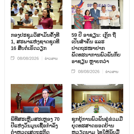
ກອງປະຊຸມວິສາມັນຄັ້ງທີ
59 ປີ ອາຊຽນ: ເກຼັກ ຖື
1, ສະພາແຫ່ງຊາດຊຸດທີ
ເປັນສຳຄັນ ແລະ
16 ສືບຕໍ່ເຮັດວຽກ
ປາດຖະໜາຢາກ
ພັດທະນາການພົວພັນກັບ
08/08/2026
ຂ່າວສານ
ອາຊຽນ ຫຼາຍກວ່າ
08/08/2026
ຂ່າວສານ
ພິທີສະເຫຼີມສະເຫຼອງ 70
ຊຸກ​ຍູ້​ການ​ພົວ​ພັນ​ຄູ່​ຮ່ວມ​ມື​
ປີແຫ່ງວັນມູນເຊື້ອກຳລັງ
ຍຸດ​ທະ​ສາດ​ຮອດ​ບ້ານ
ຕຳຫຼວດເສດຖະກິດ
ຫວຽດ​ນາມ ໄທ​ໃຫ້​ນັບ​ມື້​