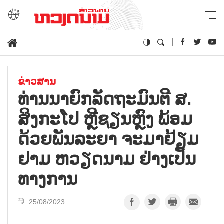
ຂ່າວສານ
ທ່ານ​ນາ​ຍົກ​ລັດ​ຖະ​ມົນ​ຕີ ສ.
ສິງ​ກະ​ໂປ ຫຼີ​ຊຽນຫຼົງ ພ້ອມ​
ດ້ວຍ​ພັນ​ລະ​ຍາ ຈະ​ມາ​ຢ້ຽມ​
ຢາມ ຫວຽດ​ນາມ ຢ່າງ​ເປັນ​
ທາງ​ການ
25/08/2023