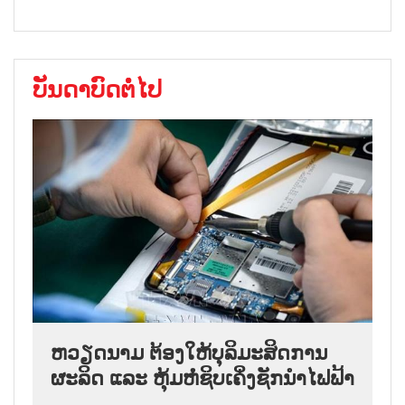
ບັນດາບົດຕໍ່ໄປ
ຫວຽດນາມ ຕ້ອງໃຫ້ບຸລິມະສິດການ
ຜະລິດ ແລະ ຫຸ້ມຫໍ່ຊິບເຄິ່ງຊັກນຳໄຟຟ້າ