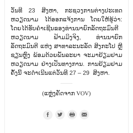
ວັນທີ 23 ສິງຫາ, ກະຊວງການຕ່າງປະເທດ
ຫວຽດນາມ ໄດ້ອອກແຈ້ງການ ໂດຍໃຫ້ຮູ້ວ່າ:
ໂດຍໄດ້ຮັບຄຳເຊີນຂອງທ່ານນາຍົກລັດຖະມົນຕີ
ຫວຽດນາມ ຟ້າມມິງຈິງ, ທ່ານນາຍົກ
ລັດຖະມົນຕີ ແຫ່ງ ສາທາລະນະລັດ ສິງກະໂປ ຫຼີ
ຊຽນຫຼົງ ພ້ອມດ້ວຍພັນລະຍາ ຈະມາຢ້ຽມຢາມ
ຫວຽດນາມ ຢ່າງເປັນທາງການ. ການຢ້ຽມຢາມ
ຄັ້ງນີ້ ຈະດຳເນີນແຕ່ວັນທີ 27 – 29 ສິງຫາ.
(ແຫຼ່ງຄັດຈາກ VOV)