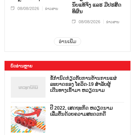
ນັບ​ແທ້​ຈິງ ແລະ ມີ​ປະ​ສິດ​
08/08/2026
ຂ່າວສານ
ທິ​ຜົນ
08/08/2026
ຂ່າວສານ
ອ່ານເພີ່ມ
ບົດອ່ານຫຼາຍ
ຂໍ້ກຳນົດກ່ຽວກັບການຕ້ານການແຜ່
ລະບາດຂອງ ໂຄວິດ-19 ສຳລັບຜູ້
ເດີນທາງເຂົ້າມາ ຫວຽດນາມ
ປີ 2022, ເສດຖະກິດ ຫວຽດນາມ
ເລີ່ມຕົ້ນດ້ວຍຄວາມສະດວກດີ