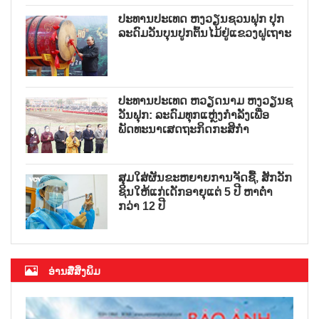
ປະທານປະເທດ ຫງວຽນຊວນຟຸກ ປຸກ
ລະດົມວັນບຸນປູກຕົ້ນໄມ້ຢູ່ແຂວງຝູເຖາະ
ປະທານປະເທດ ຫວຽດນາມ ຫງວຽນຊ
ວັນຟຸກ: ລະດົມທຸກແຫຼ່ງກຳລັງເພື່ອ
ພັດທະນາເສດຖະກິດກະສິກຳ
ສຸມໃສ່ຜັນຂະຫຍາຍການຈັດຊື້, ສັກວັກ
ຊິນໃຫ້ແກ່ເດັກອາຍຸແຕ່ 5 ປີ ຫາຕ່ຳ
ກວ່າ 12 ປີ
ອ່ານສື່ສິ່ງພິມ