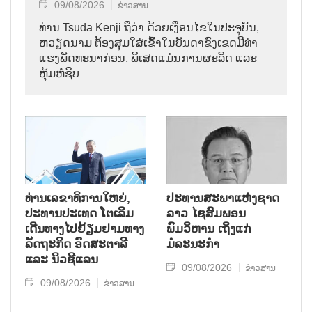
09/08/2026
ຂ່າວສານ
ທ່ານ Tsuda Kenji ຖືວ່າ ດ້ວຍເງື່ອນໄຂໃນປະຈຸບັນ,
ຫວຽດນາມ ຕ້ອງສຸມໃສ່ເຂົ້າໃນບັນດາຂົງເຂດມີທ່າ
ແຮງພັດທະນາກ່ອນ, ພິເສດແມ່ນການຜະລິດ ແລະ
ຫຸ້ມຫໍ່ຊິບ
ທ່ານເລຂາທິການໃຫຍ່,
ປະທານສະພາແຫ່ງຊາດ
ປະທານປະເທດ ໂຕເລິມ
ລາວ ໄຊສົມພອນ
ເດີນທາງໄປຢ້ຽມຢາມທາງ
ພົມວິຫານ ເຖິງແກ່
ລັດຖະກິດ ອົດສະຕາລີ
ມໍລະນະກຳ
ແລະ ນິວຊີແລນ
09/08/2026
ຂ່າວສານ
09/08/2026
ຂ່າວສານ