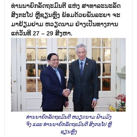
ທ່ານນາຍົກລັດຖະມົນຕີ ແຫ່ງ ສາທາລະນະລັດ
ສິງກະໂປ ຫຼີຊຽນຫຼົງ ພ້ອມດ້ວຍພັນລະຍາ ຈະ
ມາຢ້ຽມຢາມ ຫວຽດນາມ ຢ່າງເປັນທາງການ
ແຕ່ວັນທີ 27 – 29 ສິງຫາ.
ທ່ານນາຍົກລັດຖະມົນຕີ ຫວຽດນາມ ຟ້າມມິງ
ຈິງ ແລະ ທ່ານນາຍົກລັດຖະມົນຕີ ສິງກະໂປ ຫຼີ
ຊຽນຫຼົງ