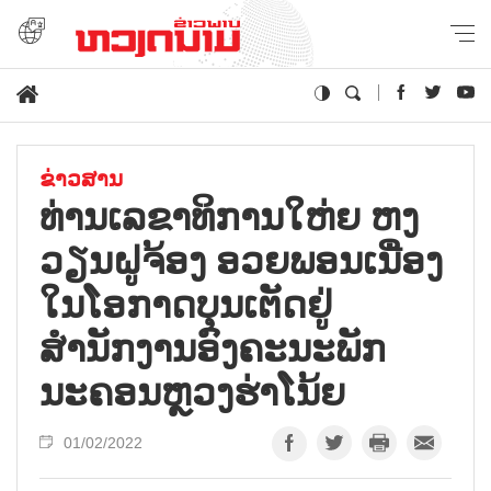
ຂ່າວສານ
ທ່ານເລຂາທິການໃຫ່ຍ ຫງ
ວຽນຝູຈ້ອງ ອວຍພອນເນື່ອງ
ໃນໂອກາດບຸນເຕັດຢູ່
ສຳນັກງານອົງຄະນະພັກ
ນະຄອນຫຼວງຮ່າໂນ້ຍ
01/02/2022