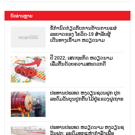
ບົດອ່ານຫຼາຍ
ຂໍ້ກຳນົດກ່ຽວກັບການຕ້ານການແຜ່
ລະບາດຂອງ ໂຄວິດ-19 ສຳລັບຜູ້
ເດີນທາງເຂົ້າມາ ຫວຽດນາມ
ປີ 2022, ເສດຖະກິດ ຫວຽດນາມ
ເລີ່ມຕົ້ນດ້ວຍຄວາມສະດວກດີ
ປະທານປະເທດ ຫງວຽນຊວນຟຸກ ປຸກ
ລະດົມວັນບຸນປູກຕົ້ນໄມ້ຢູ່ແຂວງຝູເຖາະ
ປະທານປະເທດ ຫວຽດນາມ ຫງວຽນຊ
ວັນຟຸກ: ລະດົມທຸກແຫຼ່ງກຳລັງເພື່ອ