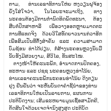
ຕາມ, ທ່ານເລຂາທິການໃຫ່ຍ ຫງວຽນຝູຈ້ອງ
ຍັງໃສ່ໃຈວ່າ, ໃນໄລຍະຈະມາເຖິງ, ທາງ
ນະຄອນຕ້ອງມີການກຳນົດທິດພັດທະນາ, ຕ້ອງ
ສືບຕໍ່ປຶກສາຫາລື ເພື່ອວາງອອກຫຼາຍມາດຕະ
ການທີ່ແທດຈິງ ດ້ວຍວິໃສທັດຍາວນານກ່ວາອີກ
ເພື່ອສົມເປັນທີ່ຕັ້ງສຳຄັນ ແລະ ຄວາມສາມາດ
ບົ່ມຊ້ອນ ທ່າໄດ້ປຽບ, ກໍ່ສ້າງນະຄອນຫຼວງນັບມື້
ນັບຮັ່ງມີສວຍງາມ, ສິວິໄລ, ທັນສະໄໝ.
ຕາງໜ້າໃຫ້ຄະນະພັກ, ອຳນາດການປົກຄອງ,
ທະຫານ ແລະ ປຊຊ ນະຄອນຫຼວງຮ່າໂນ້ຍ,
ທ່ານເລຂາຄະນະພັກນະຄອນຮ່າໂນ້ຍ ດິງຕຽນ
ຢຸງ ຢືນຢັນວ່າ ຈະຫັນບັນດາຄຳຊີ້ນຳຂອງທ່ານ
ເລຂາທິການໃຫ່ຍເປັນລາຍການ, ແຜນການ
ປະຕິບັດງານ; ເສີມຂະຫຍາຍມູນເຊື້ອສາມັກຄີ,
ຕັດສິນໃຈດ້ວຍເຈດຈຳນົງສູງສຸດ ປະຕິບັດ