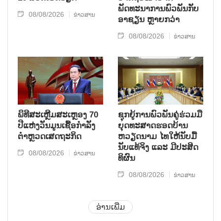
ພັດທະນາການພົວພັນກັບ
08/08/2026
ຂ່າວສານ
ອາຊຽນ ຫຼາຍກວ່າ
08/08/2026
ຂ່າວສານ
ພິທີສະເຫຼີມສະເຫຼອງ 70
ຊຸກ​ຍູ້​ການ​ພົວ​ພັນ​ຄູ່​ຮ່ວມ​ມື​
ປີແຫ່ງວັນມູນເຊື້ອກຳລັງ
ຍຸດ​ທະ​ສາດ​ຮອດ​ບ້ານ
ຕຳຫຼວດເສດຖະກິດ
ຫວຽດ​ນາມ ໄທ​ໃຫ້​ນັບ​ມື້​
ນັບ​ແທ້​ຈິງ ແລະ ມີ​ປະ​ສິດ​
08/08/2026
ຂ່າວສານ
ທິ​ຜົນ
08/08/2026
ຂ່າວສານ
ອ່ານເພີ່ມ