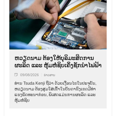
ຫວຽດນາມ ຕ້ອງໃຫ້ບຸລິມະສິດການ
ຜະລິດ ແລະ ຫຸ້ມຫໍ່ຊິບເຄິ່ງຊັກນຳໄຟຟ້າ
09/08/2026
ຂ່າວສານ
ທ່ານ Tsuda Kenji ຖືວ່າ ດ້ວຍເງື່ອນໄຂໃນປະຈຸບັນ,
ຫວຽດນາມ ຕ້ອງສຸມໃສ່ເຂົ້າໃນບັນດາຂົງເຂດມີທ່າ
ແຮງພັດທະນາກ່ອນ, ພິເສດແມ່ນການຜະລິດ ແລະ
ຫຸ້ມຫໍ່ຊິບ