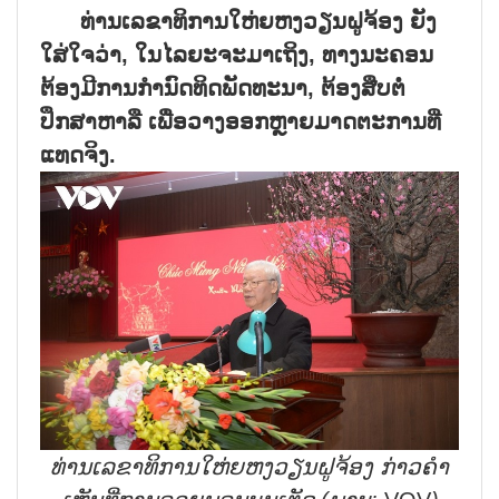
ທ່ານເລຂາທິການໃຫ່ຍຫງວຽນຝູຈ້ອງ ຍັງ
ໃສ່ໃຈວ່າ
,
ໃນໄລຍະຈະມາເຖິງ
,
ທາງນະຄອນ
ຕ້ອງມີການກຳນົດທິດພັດທະນາ
,
ຕ້ອງສືບຕໍ່
ປຶກສາຫາລື ເພື່ອວາງອອກຫຼາຍມາດຕະການທີ່
ແທດຈິງ.
ທ່ານເລຂາທິການໃຫ່ຍຫງວຽນຝູຈ້ອງ ກ່າວຄຳ