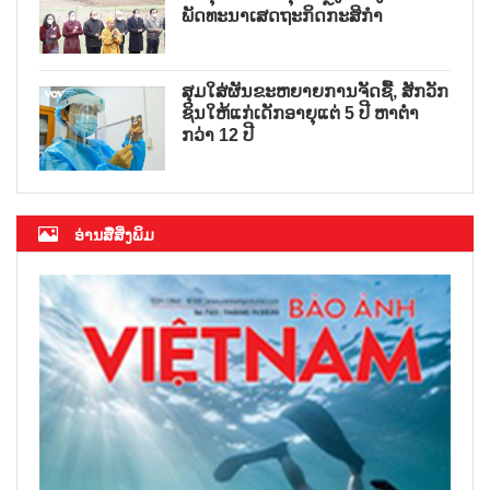
ພັດທະນາເສດຖະກິດກະສິກຳ
ສຸມໃສ່ຜັນຂະຫຍາຍການຈັດຊື້, ສັກວັກ
ຊິນໃຫ້ແກ່ເດັກອາຍຸແຕ່ 5 ປີ ຫາຕ່ຳ
ກວ່າ 12 ປີ
ອ່ານສື່ສິ່ງພິມ