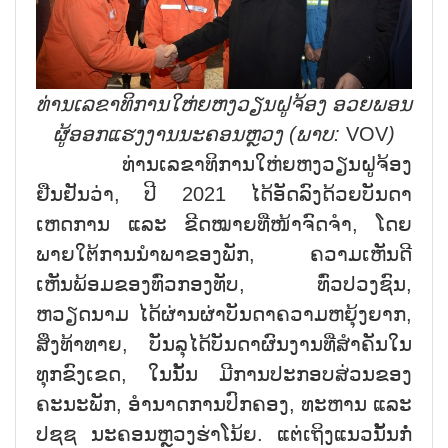
ທ່ານເລຂາທິການໃຫ່ຍຫງວຽນຝູຈ້ອງ ອວຍພອນ
ຜູ້ອອກແຮງງານນະຄອນຫຼວງ (ພາບ:
VOV
)
ທ່ານເລຂາທິການໃຫ່ຍຫງວຽນຝູຈ້ອງ
ຢືນຢັນວ່າ, ປີ 2021 ໄດ້ອັດລົງດ້ວຍບັນດາ
ເຫດການ ແລະ ຂີດໝາຍທີ່ໜ້າຈົດຈຳ, ໂດຍ
ພາຍໃຕ້ການນຳພາຂອງພັກ, ຄວາມເຫັນດີ
ເຫັນພ້ອມຂອງທົ່ວກອງທັບ, ທົ່ວປວງຊົນ,
ຫວຽດນາມ ໄດ້ຜ່ານຜ່າບັນດາຄວາມຫຍຸ້ງຍາກ,
ສິ່ງທ້າທາຍ, ບັນລຸໄດ້ບັນດາຜົນງານທີ່ສຳຄັນໃນ
ທຸກຂົງເຂດ, ໃນນັ້ນ ມີການປະກອບສ່ວນຂອງ
ຄະນະພັກ, ອຳນາດການປົກຄອງ, ທະຫານ ແລະ
ປຊຊ ນະຄອນຫຼວງຮ່າໂນ້ຍ. ແຕ່ເຖິງແນວນັ້ນກໍ່