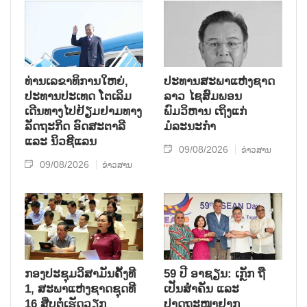
ທ່ານເລຂາທິການໃຫຍ່,
ປະທານສະພາແຫ່ງຊາດ
ປະທານປະເທດ ໂຕເລິມ
ລາວ ໄຊສົມພອນ
ເດີນທາງໄປຢ້ຽມຢາມທາງ
ພົມວິຫານ ເຖິງແກ່
ລັດຖະກິດ ອົດສະຕາລີ
ມໍລະນະກຳ
ແລະ ນິວຊີແລນ
09/08/2026
ຂ່າວສານ
09/08/2026
ຂ່າວສານ
ກອງປະຊຸມວິສາມັນຄັ້ງທີ
59 ປີ ອາຊຽນ: ເກຼັກ ຖື
1, ສະພາແຫ່ງຊາດຊຸດທີ
ເປັນສຳຄັນ ແລະ
16 ສືບຕໍ່ເຮັດວຽກ
ປາດຖະໜາຢາກ