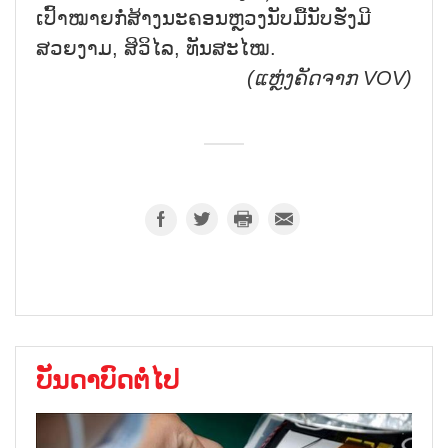
ເປົ້າໝາຍກໍ່ສ້າງນະຄອນຫຼວງນັບມື້ນັບຮັ່ງມີ
ສວຍງາມ, ສິວິໄລ, ທັນສະໄໝ.
(ແຫຼ່ງຄັດຈາກ
VOV)
ບັນດາບົດຕໍ່ໄປ