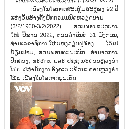
ເຫັນທີ່ການອວຍພອນບຸນເຕັດ (ພາບ:
VOV
)
ເນື່ອງໃນໂອກາດສະເຫຼີມສະຫຼອງ 92 ປີ
ແຫ່ງວັນສ້າງຕັ້ງພັກກອມມູນິດຫວຽດນາມ
(3/2/1930-3/2/2022), ອວຍພອນລະດູບານ
ໃໝ່ ປີຂານ 2022, ຕອນຄ່ຳວັນທີ 31 ມັງກອນ,
ທ່ານເລຂາທິການໃຫ່ຍຫງວຽນຝູຈ້ອງ ໄດ້ໄປ
ຢ້ຽມຢາມ, ອວຍພອນຄະນະພັກ, ອຳນາດການ
ປົກຄອງ, ທະຫານ ແລະ ປຊຊ ນະຄອນຫຼວງຮ່າ
ໂນ້ຍ ຢູ່ສຳນັກງານອົງຄະນະພັກນະຄອນຫຼວງຮ່າ
ໂນ້ຍ ເນື່ອງໃນໂອກາດບຸນເຕັດ.