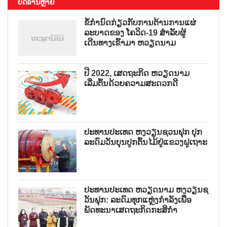
ບົດອ່ານຫຼາຍ
ຂໍ້ກຳນົດກ່ຽວກັບການຕ້ານການແຜ່
ລະບາດຂອງ ໂຄວິດ-19 ສຳລັບຜູ້
ເດີນທາງເຂົ້າມາ ຫວຽດນາມ
ປີ 2022, ເສດຖະກິດ ຫວຽດນາມ
ເລີ່ມຕົ້ນດ້ວຍຄວາມສະດວກດີ
ປະທານປະເທດ ຫງວຽນຊວນຟຸກ ປຸກ
ລະດົມວັນບຸນປູກຕົ້ນໄມ້ຢູ່ແຂວງຝູເຖາະ
ປະທານປະເທດ ຫວຽດນາມ ຫງວຽນຊ
ວັນຟຸກ: ລະດົມທຸກແຫຼ່ງກຳລັງເພື່ອ
ພັດທະນາເສດຖະກິດກະສິກຳ