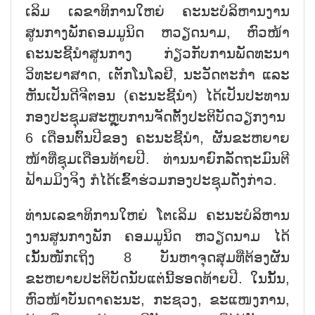
ເລິມ ເລຂາທິການໃຫຍ່ ຄະນະບໍລິຫານງານ
ສູນກາງພັກຄອມມູນິດ ຫວຽດນາມ, ຫົວໜ້າ
ຄະນະຊີ້ນຳສູນກາງ ກ່ຽວກັບການພັດທະນາ
ວິທະຍາສາດ, ເຕັກໂນໂລຢີ, ນະວັດຕະກຳ ແລະ
ຫັນເປັນດີຈີຕອນ (ຄະນະຊີ້ນຳ) ໄດ້ເປັນປະທານ
ກອງປະຊຸມສະຫຼຸບການຈັດຕັ້ງປະຕິບັດວຽກງານ
6 ເດືອນຕົ້ນປີຂອງ ຄະນະຊີ້ນຳ, ຜັນຂະຫຍາຍ
ໜ້າທີ່ຊຸມເດືອນທ້າຍປີ. ທ່ານນາຍົກລັດຖະມົນຕີ
ຟ້າມມິງຈິງ ກໍໄດ້ເຂົ້າຮ່ວມກອງປະຊຸມດັ່ງກ່າວ.
ທ່ານເລຂາທິການໃຫຍ່ ໂຕເລິມ ຄະນະບໍລິຫານ
ງານສູນກາງພັກ ຄອມມູນິດ ຫວຽດນາມ ໄດ້
ເນັ້ນໜັກເຖິງ 8 ບັນຫາຈຸດສຸມທີ່ຕ້ອງຜັນ
ຂະຫຍາຍປະຕິບັດນັບແຕ່ນີ້ຮອດທ້າຍປີ. ໃນນັ້ນ,
ຫົວໜ້າບັນດາຄະນະ, ກະຊວງ, ຂະແໜງການ,