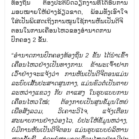
ທ້ອງຖິ່ນ ຕ້ອງປະຕິບັດວຽກງານທີ່ໄດ້ຮັບການ
ມອບໝາຍໃຫ້ຢ່າງຂ້ຽວຂາດ, ພ້ອມທັງເອົາໃຈ
ໃສ່ເປັນພິເສດເຖິງການໝູນໃຊ້ການຫັນເປັນດີຈີ
ຕອນໃນການເຄື່ອນໄຫວຂອງອຳນາດການ
ປົກຄອງ 2 ຂັ້ນ.
“ອຳນາດການປົກຄອງທ້ອງຖິ່ນ 2 ຂັ້ນ ໄດ້ນຳເຂົ້າ
ເຄື່ອນໄຫວຢ່າງເປັນທາງການ. ຂ້າພະເຈົ້າຢາກ
ເວົ້າຢ່າງຈະແຈ້ງວ່າ ການຫັນເປັນດີຈີຕອນແມ່ນ
ລະບົບເສັ້ນປະສາດສູນກາງ, ແມ່ນຂົວຕໍ່ເປັນຕາຍ
ລະຫວ່າງແຂວງ ກັບ ຕາແສງ ໃນຮູບແບບການ
ເຄື່ອນໄຫວໃໝ່; ຕ້ອງ
ກາຍເປັນສູນຂໍ້ມູນໃຫຍ່
ເພື່ອ
ສັງລວມ, ວິເຄາະວິໄຈ
,
ແຈ້ງ
ເຕືອນ
ສະພາບການຢ່າງວ່ອງໄວ, ບໍ່ປະໃຫ້ຂໍ້ມູນ
ຫວ່າງ
,
ບໍ່ມີການຫັນເປັນດີຈີຕອນ
ແມ່ນ
ຮູບແບບບໍລິຫານ
ສອງຂັ້ນນີ້ ກໍຈະບໍ່ສາມາດເຄື່ອນໄຫວຢ່າງມີປະ