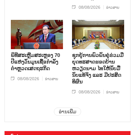
08/08/2026
ຂ່າວສານ
ພິທີສະເຫຼີມສະເຫຼອງ 70
ຊຸກ​ຍູ້​ການ​ພົວ​ພັນ​ຄູ່​ຮ່ວມ​ມື​
ປີແຫ່ງວັນມູນເຊື້ອກຳລັງ
ຍຸດ​ທະ​ສາດ​ຮອດ​ບ້ານ
ຕຳຫຼວດເສດຖະກິດ
ຫວຽດ​ນາມ ໄທ​ໃຫ້​ນັບ​ມື້​
ນັບ​ແທ້​ຈິງ ແລະ ມີ​ປະ​ສິດ​
08/08/2026
ຂ່າວສານ
ທິ​ຜົນ
08/08/2026
ຂ່າວສານ
ອ່ານເພີ່ມ