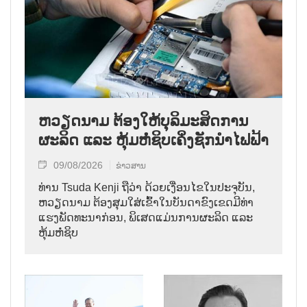
ຫວຽດນາມ ຕ້ອງໃຫ້ບຸລິມະສິດການ
ຜະລິດ ແລະ ຫຸ້ມຫໍ່ຊິບເຄິ່ງຊັກນຳໄຟຟ້າ
09/08/2026
ຂ່າວສານ
ທ່ານ Tsuda Kenji ຖືວ່າ ດ້ວຍເງື່ອນໄຂໃນປະຈຸບັນ,
ຫວຽດນາມ ຕ້ອງສຸມໃສ່ເຂົ້າໃນບັນດາຂົງເຂດມີທ່າ
ແຮງພັດທະນາກ່ອນ, ພິເສດແມ່ນການຜະລິດ ແລະ
ຫຸ້ມຫໍ່ຊິບ