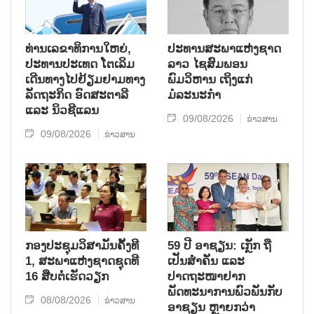
ທ່ານເລຂາທິການໃຫຍ່,
ປະທານສະພາແຫ່ງຊາດ
ປະທານປະເທດ ໂຕເລິມ
ລາວ ໄຊສົມພອນ
ເດີນທາງໄປຢ້ຽມຢາມທາງ
ພົມວິຫານ ເຖິງແກ່
ລັດຖະກິດ ອົດສະຕາລີ
ມໍລະນະກຳ
ແລະ ນິວຊີແລນ
09/08/2026
ຂ່າວສານ
09/08/2026
ຂ່າວສານ
ກອງປະຊຸມວິສາມັນຄັ້ງທີ
59 ປີ ອາຊຽນ: ເກຼັກ ຖື
1, ສະພາແຫ່ງຊາດຊຸດທີ
ເປັນສຳຄັນ ແລະ
16 ສືບຕໍ່ເຮັດວຽກ
ປາດຖະໜາຢາກ
ພັດທະນາການພົວພັນກັບ
08/08/2026
ຂ່າວສານ
ອາຊຽນ ຫຼາຍກວ່າ