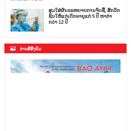
ສຸມໃສ່ຜັນຂະຫຍາຍການຈັດຊື້, ສັກວັກ
ຊິນໃຫ້ແກ່ເດັກອາຍຸແຕ່ 5 ປີ ຫາຕ່ຳ
ກວ່າ 12 ປີ
ອ່ານສື່ສິ່ງພິມ