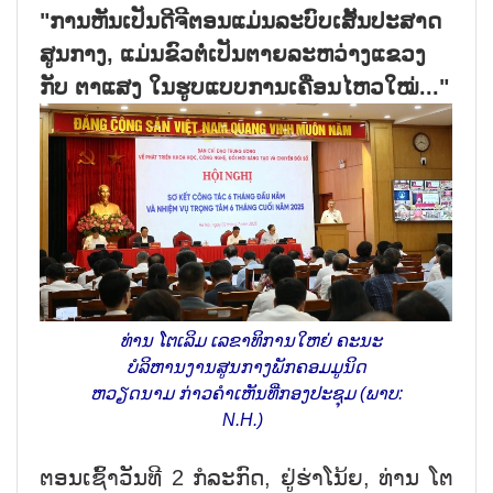
"ການຫັນເປັນດີຈີຕອນແມ່ນລະບົບເສັ້ນປະສາດ
ສູນກາງ, ແມ່ນຂົວຕໍ່ເປັນຕາຍລະຫວ່າງແຂວງ
ກັບ ຕາແສງ ໃນຮູບແບບການເຄື່ອນໄຫວໃໝ່..."
ທ່ານ ໂຕເລິມ ເລຂາທິການໃຫຍ່ ຄະນະ
ບໍລິຫານງານສູນກາງພັກຄອມມູນິດ
ຫວຽດນາມ ກ່າວຄຳເຫັນທີ່ກອງປະຊຸມ (ພາບ:
N.H.)
ຕອນເຊົ້າວັນທີ 2 ກໍລະກົດ, ຢູ່ຮ່າໂນ້ຍ, ທ່ານ ໂຕ