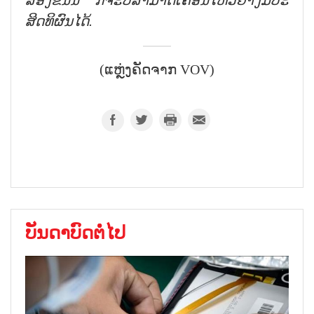
ສິດທິຜົນໄດ້.
(ແຫຼ່ງຄັດຈາກ VOV)
ບັນດາບົດຕໍ່ໄປ