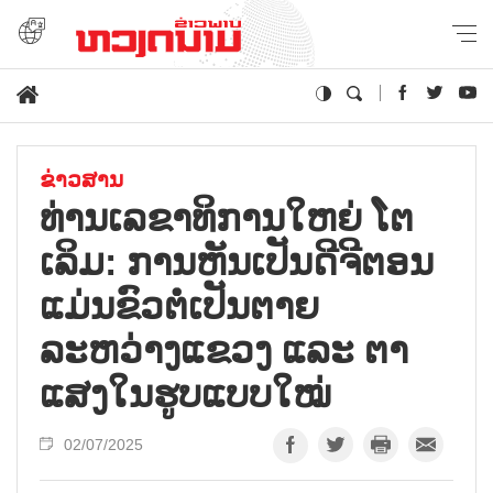
ຂ່າວສານ
ທ່ານເລຂາທິການໃຫຍ່ ໂຕ
ເລິມ: ການຫັນເປັນດີຈີຕອນ
ແມ່ນຂົວຕໍ່ເປັນຕາຍ
ລະຫວ່າງແຂວງ ແລະ ຕາ
ແສງໃນຮູບແບບໃໝ່
02/07/2025