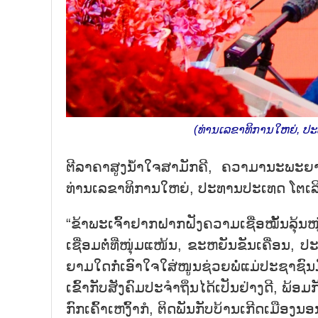
(ທ່ານເລຂາທິການໃຫຍ່, ປະທາ
ຕີ​ລາ​ຄາ​ສູງ​ນ້ຳ​ໃຈ​ສາ​ມັກ​ຄີ, ຄວາ​ມາ​ນະ​ພະ​ຍ
ທ່ານ​ເລ​ຂາ​ທິ​ການ​ໃຫຍ່, ປະ​ທານ​ປະ​ເທດ ໂຕ​ເລ
“ຂ້າ​ພະ​ເຈົ້າ​ຢາກ​ຝາກ​ຝັງ​ຄວາມ​​ເຊື່ອ​ໝັ້ນ​ລຸ້
ເຊື່ອມ​ຕໍ່​ທີ່​ໜຸ່ມ​ແໜ້ນ, ຂະ​ຫຍັນ​ຂັນ​ເຄື່ອນ, 
ຍາມ​ໃດ​ກໍ່​ເອົາ​ໃຈ​ໃສ່​ໜູນ​ຊ່ວຍ​ພໍ່​ແມ່​ປະ​ຊາ​ຊົນ​ມ
ເຂົ້າ​ກັບສັງ​ຄົມ​ປະ​ຈຳ​ຖິ່ນ​ໄດ້​ເປັນ​ຢ່າງ​ດີ, ພ້ອ
ກົກ​ເຄົ້າ​ເຫງົ້າ​ກໍ, ຕິດ​ພັນ​ກັບ​ບ້ານ​ເກີດ​ເມືອງນອ