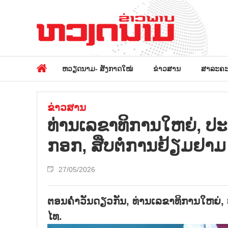
ຫວຽດນາມ- ສັງກາດໃໝ່
ຂ່າວສານ
ສາລະຄະ
ຂ່າວສານ
ທ່ານເລຂາທິການໃຫຍ່, ປ
ກອກ, ສືບຕໍ່ການຢ້ຽມຢາມ
27/05/2026
ຕອນຄ່ຳວັນດຽວກັນ, ທ່ານເລຂາທິການໃຫຍ່
ໄທ.