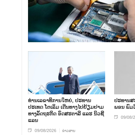
ທ່ານເລຂາທິການໃຫຍ່, ປະທານ
ປະທານສະ
ປະເທດ ໂຕເລິມ ເດີນທາງໄປຢ້ຽມຢາມ
ພອນ ພົມວ
ທາງລັດຖະກິດ ອົດສະຕາລີ ແລະ ນິວຊີ
09/08/
ແລນ
09/08/2026
ຂ່າວສານ