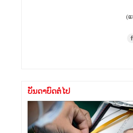
(ແ
ບັນດາບົດຕໍ່ໄປ