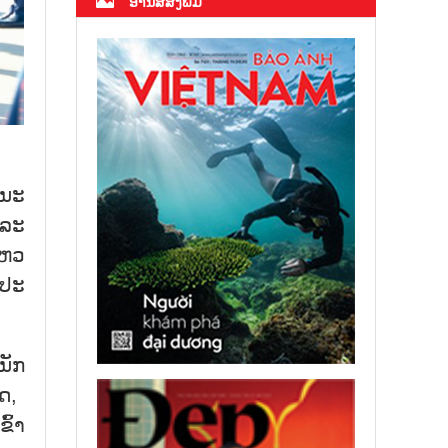
ອ່ານສື່ສິ່ງພິມ
​ນະ​
ແລະ
ໄຫວ​
ປະ​
ນັກ​
ດ, ​
ົ້າ​