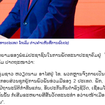
ນປະເທດ ໂຕເລິມ ກ່າວ​ຄຳ​ເຫັນ​ທີ່​ການ​ພົບ​ປະ)
າ​ຍາມ​ຂອງ​ພໍ່​ແມ່​ປະ​ຊາ​ຊົນ​ໃນ​ການ​ພັດ​ທະ​ນາ​ປະ​ຊາ​ຄົມ​ຢູ່
​ິມ ປາດ​ຖະ​ໜາ​ວ່າ:
ນ​ໜຸ່ມ​ຊ​າວ ຫວຽດ​ນາມ ອາ​ໄສ​ຢູ່ ໄທ. ພວກ​ຫຼານ​ຈ​ົ່ງ​ກາຍ​ເປັນ​
ປະ​ກອບ​ສ່ວນ​ຊຸກ​ຍູ້​ການ​ພົວ​ພັນ​ຮ່ວມ​ມື​ຂອງ 2 ປະ​ເທດ. ພັກ,
ີ​ຖາ​ນະ​ນິ​ຕິ​ກຳ​​ທີ່ນ​ແກ່ນ, ຮັບ​ປະ​ກັນ​ກັນດຳ​ລົງ​ຊີ​ວິດ​, ເຊື່ອມ​
ມ​ກັນ​ນັ້ນ ກໍ່ເສີມ​ຂະ​ຫຍາຍ​ສີ​ສັ​ນ​ວັດ​ທະ​ນະ​ທຳ ອວ່າຍ​ໜ້າ​ເມືອ
ນ”.