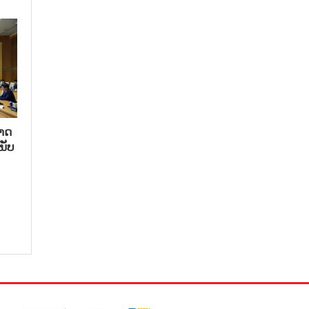
າດ​
ນັບ​