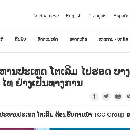
Vietnamese
English
Français
Españo
ດີ
ຄົ້ນພົບ
ວັດທະນະທຳ
ເສດຖະກິດ
ເຫດການ - ບຸກຄົນ
ະທານປະເທດ ໂຕເລິມ ໄປຮອດ ບາງ
 ໄທ ຢ່າງເປັນທາງການ
, ປະທານປະເທດ ໂຕເລິມ ຕ້ອນຮັບການນຳ TCC Group 