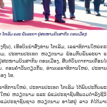
 ໂຕເລິມ ແລະ ພັນລະຍາ ຢູ່ສະໜາມບິນສາກົນ ດອນເມືອງ)
​ຖິ່ນ), ເຮືອ​ບິນ​ນຳ​ສົ່ງ​ທ່ານ ໂຕ​ເລິມ, ເລ​ຂາ​ທິ​ການ​ໃຫຍ່ຄະ
ຽດ​ນາມ, ປະ​ທານ​ປະ​ເທດ ຫວຽດ​ນາມ ພ້ອມ​ກັບ​ພັນ​ລະ​ຍາ 
ູ່ສະ​ໜາມ​ບິນ​ສາ​ກົນ ດອນ​ເ​ມືອງ, ສືບ​ຕໍ່​ບັນ​ດາ​ການ​ເຄື່​ອນ​
 ຕອນ​ຄ່ຳ​ວັນ​ດຽວ​ກັນ, ທ່ານ​ເລ​ຂາ​ທິ​ການ​ໃຫຍ່, ປະ​ທານ​
ຂອງ ໄທ.
ລ​ຂາ​ທິ​ການ​ໃຫຍ່, ປະ​ທານ​ປະ​ເທດ ໂຕ​ເລິມ ໄດ້​ພົບ​ປະ​ກັບ​ພະ​
ຫຍ່ ຫວຽດ​ນາມ ແລະ ພໍ່​ແມ່​ປະ​ຊາ​ຊົນ​ທີ່​ພວມດຳ​ລົງ​ຊີ​ວິ
່​ແມ່​ປະ​ຊາ​ຊົນຊາວ ຫວຽດ​ນາມ ອາ​ໄສ​ຢູ່ ລາວ ກໍ່​ໄດ້​ມາ​ເຂ