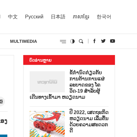
l
中文
Русский
日本語
ភាសាខ្មែរ
한국어
MULTIMEDIA
ບົດອ່ານຫຼາຍ
ຂໍ້ກຳນົດກ່ຽວກັບ
ການຕ້ານການແຜ່
ລະບາດຂອງ ໂຄ
ວິດ-19 ສຳລັບຜູ້
ເດີນທາງເຂົ້າມາ ຫວຽດນາມ
ປີ 2022, ເສດຖະກິດ
ຫວຽດນາມ ເລີ່ມຕົ້ນ
ຂອງ
ດ້ວຍຄວາມສະດວກ
ດີ