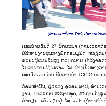
(ທ່ານເລຂາທິການໃຫຍ່, ປະທານປະເທດ
ຕອນ​ບ່າຍ​ວັນ​ທີ 27 ພຶ​ດ​ສະ​ພາ (ຕາມ​ເວ​ລາ​ທ້ອງ
ບໍ​ລິ​ຫານ​ງານ​ສູນ​ກາງ​ພັກ​ກອມ​ມູ​ນິດ ຫວ
ຄະ​ນະ​ຜູ້​ແທນ​ຂັ້ນ​ສູງ ຫວຽດ​ນາມ ໄດ້​ລົງ​ຈ​ອດ​ຢ
ໃນ​ລາຍ​ການ​ຢ້ຽມ​ຢາມ ໄທ ຢ່າງ​ເປັນ​ທາງ​ການ.
ເທດ ໂຕ​ເລ​ິມ ​ຕ້ອນ​ຮັບ​ການ​ນຳ TCC Group 
ກ່ອນ​ໜ້ານັ້ນ, ​ຢູ່​ແຂວງ ອຸ​ດອນ​ ທາ​ນີ, ທ່ານ​ເ
ງານ, ພາ​ລະ​ກອນ​ສະ​ຖານ​ທູດ, ສະ​ຖານ​ກົງ​ສູນ​ໃ
ຮ່ຳ​ຮຽນ, ເຮັດ​ວຽກ​ຢູ່​ ໄທ ແລະ ຜູ້​ຕາງ​ໜ້າ​ພໍ