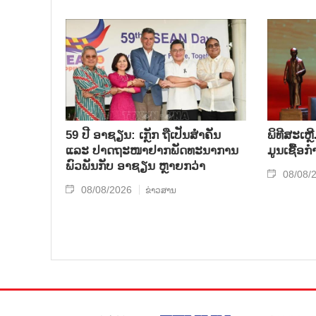
59 ປີ ອາຊຽນ: ເກຼັກ ຖືເປັນສຳຄັນ
ພິທີສະເຫຼ
ແລະ ປາດຖະໜາຢາກພັດທະນາການ
ມູນເຊື້ອ
ພົວພັນກັບ ອາຊຽນ ຫຼາຍກວ່າ
08/08/
08/08/2026
ຂ່າວສານ