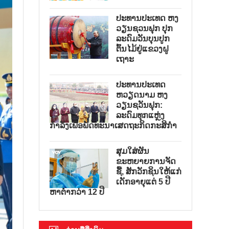
ປະທານປະເທດ ຫງ
ວຽນຊວນຟຸກ ປຸກ
ລະດົມວັນບຸນປູກ
ຕົ້ນໄມ້ຢູ່ແຂວງຝູ
ເຖາະ
ປະທານປະເທດ
ຫວຽດນາມ ຫງ
ວຽນຊວັນຟຸກ:
ລະດົມທຸກແຫຼ່ງ
ກຳລັງເພື່ອພັດທະນາເສດຖະກິດກະສິກຳ
ສຸມໃສ່ຜັນ
ຂະຫຍາຍການຈັດ
ຊື້, ສັກວັກຊິນໃຫ້ແກ່
ເດັກອາຍຸແຕ່ 5 ປີ
ຫາຕ່ຳກວ່າ 12 ປີ