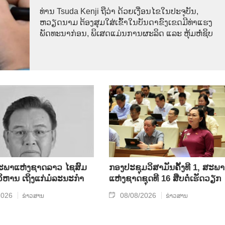
ທ່ານ Tsuda Kenji ຖືວ່າ ດ້ວຍເງື່ອນໄຂໃນປະຈຸບັນ,
ຫວຽດນາມ ຕ້ອງສຸມໃສ່ເຂົ້າໃນບັນດາຂົງເຂດມີທ່າແຮງ
ພັດທະນາກ່ອນ, ພິເສດແມ່ນການຜະລິດ ແລະ ຫຸ້ມຫໍ່ຊິບ
ພາແຫ່ງຊາດລາວ ໄຊສົມ
ກອງປະຊຸມວິສາມັນຄັ້ງທີ 1, ສະພາ
ິຫານ ເຖິງແກ່ມໍລະນະກຳ
ແຫ່ງຊາດຊຸດທີ 16 ສືບຕໍ່ເຮັດວຽກ
2026
08/08/2026
ຂ່າວສານ
ຂ່າວສານ