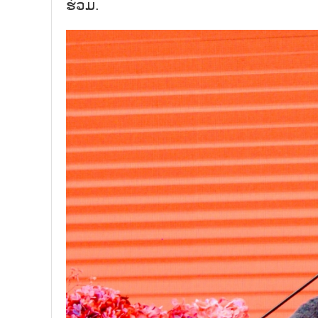
ຮ່ວມ.