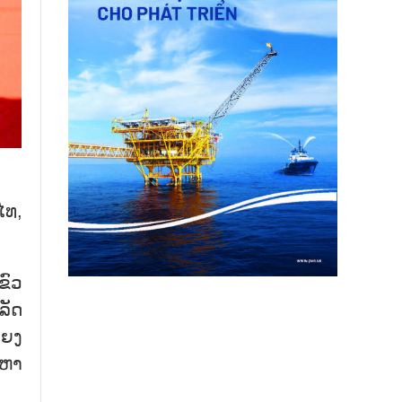
 ໄທ,
ຂົວ​
 ລັດ
ໂຍງ​
​ຫາ​