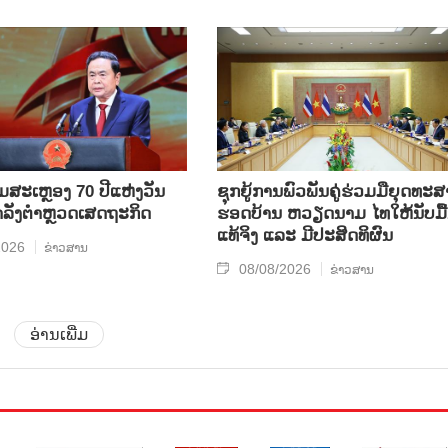
ີມສະເຫຼອງ 70 ປີແຫ່ງວັນ
ຊຸກ​ຍູ້​ການ​ພົວ​ພັນ​ຄູ່​ຮ່ວມ​ມື​ຍຸດ​ທະ​ສ
ກຳລັງຕຳຫຼວດເສດຖະກິດ
ຮອດ​ບ້ານ ຫວຽດ​ນາມ ໄທ​ໃຫ້​ນັບ​ມື້​
ແທ້​ຈິງ ແລະ ມີ​ປະ​ສິດ​ທິ​ຜົນ
2026
ຂ່າວສານ
08/08/2026
ຂ່າວສານ
ອ່ານເພີ່ມ