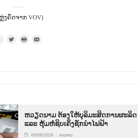
ຫຼ່ງຄັດຈາກ VOV)
ຫວຽດນາມ ຕ້ອງໃຫ້ບຸລິມະສິດການຜະລິດ
ແລະ ຫຸ້ມຫໍ່ຊິບເຄິ່ງຊັກນຳໄຟຟ້າ
09/08/2026
ຂ່າວສານ