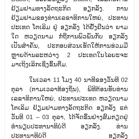
ຢ້ຽມຢາມທາງລັດຖະກິດ ອຽກລັງ. ການ
ຢ້ຽມຢາມຂອງທ່ານເລຂາທິການໃຫຍ່, ປະທານ
ປະເທດ ໂຕເລິມ ຢູ່ ອຽກລັງ ໄດ້ຢັ້ງຢືນວ່າ ຍາມ
ໃດ ຫວຽດນາມ ກໍ່ຖືການພົວພັນກັບ ອຽກລັງ
ເປັນສຳຄັນ, ປະກອບສ່ວນເຮັດໃຫ້ການຮ່ວມມື
ຫຼາຍດ້ານລະຫວ່າງ 2 ປະເທດໃນໄລຍະຈະ
ມາເຖິງເລິກເຊິ່ງຂຶ້ນຕື່ມ.
ໃນເວລາ 11 ໂມງ 40 ນາທີຂອງວັນທີ 02
ຕຸລາ (ຕາມເວລາທ້ອງຖິ່ນ), ພິທີຕ້ອນຮັບທ່ານ
ເລຂາທິການໃຫຍ່, ປະທານປະເທດ ຫວຽດນາມ
ໂຕເລິມ ຢ້ຽມຢາມທາງລັດຖະກິດ ອຽກລັງ ແຕ່
ວັນທີ 01 – 03 ຕຸລາ, ໄດ້ຈັດຂຶ້ນຢ່າງສົມກຽດຢູ່
ທຳນຽບປະທານາທິບໍດີ ອຽກລັງ. ທ່ານ
ປະທານາທິບໍດີ ອຽກລັງ