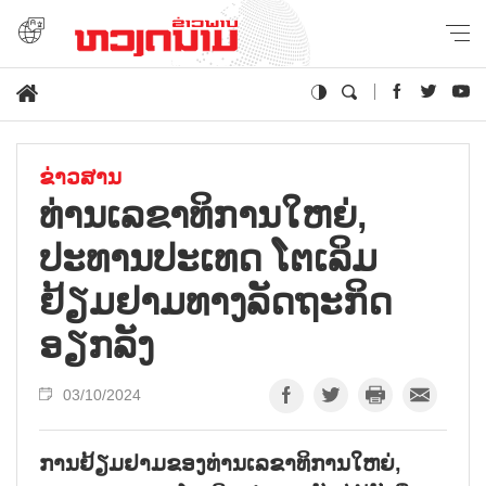
ຂ່າວສານ
ທ່ານເລຂາທິການໃຫຍ່,
ປະທານປະເທດ ໂຕເລິມ
ຢ້ຽມຢາມທາງລັດຖະກິດ
ອຽກລັງ
03/10/2024
ການຢ້ຽມຢາມຂອງທ່ານເລຂາທິການໃຫຍ່,