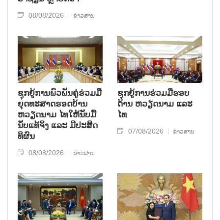
08/08/2026
ຂ່າວສານ
ຊຸກ​ຍູ້​ການ​ພົວ​ພັນ​ຄູ່​ຮ່ວມ​ມື​
ຊຸກຍູ້ການຮ່ວມມືຮອບ
ຍຸດ​ທະ​ສາດ​ຮອດ​ບ້ານ
ດ້ານ ຫວຽດນາມ ແລະ
ຫວຽດ​ນາມ ໄທ​ໃຫ້​ນັບ​ມື້​
ໄທ
ນັບ​ແທ້​ຈິງ ແລະ ມີ​ປະ​ສິດ​
07/08/2026
ຂ່າວສານ
ທິ​ຜົນ
08/08/2026
ຂ່າວສານ