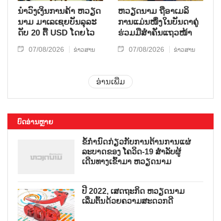
ນຳ​ວົງ​ເງິນ​ການ​ຄ້າ ຫວຽດ​
ຫ​ວຽດ​ນາມ ຖື​ອາ​ເມ​ລິ​
ນາມ ມາ​ເລ​ເຊຍ​ບັນ​ລຸ​ລະ​
ການ​ແມ່ນ​ໜຶ່ງ​ໃນ​ບັນ​ດາ​ຄູ່​
ດັບ 20 ຕື້ USD ໂດຍ​ໄວ
ຮ່ວມ​ມື​ສຳ​ຄັນ​ແຖວ​ໜ້າ
07/08/2026
07/08/2026
ຂ່າວສານ
ຂ່າວສານ
ອ່ານເພີ່ມ
ບົດອ່ານຫຼາຍ
ຂໍ້ກຳນົດກ່ຽວກັບການຕ້ານການແຜ່
ລະບາດຂອງ ໂຄວິດ-19 ສຳລັບຜູ້
ເດີນທາງເຂົ້າມາ ຫວຽດນາມ
ປີ 2022, ເສດຖະກິດ ຫວຽດນາມ
ເລີ່ມຕົ້ນດ້ວຍຄວາມສະດວກດີ