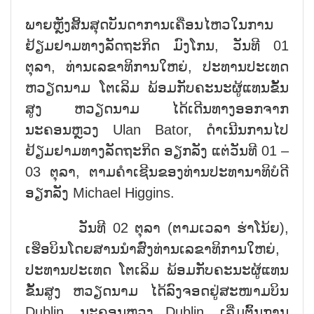
ພາຍຫຼັງສິ້ນສຸດບັນດາການເຄື່ອນໄຫວໃນການ
ຢ້ຽມຢາມທາງລັດຖະກິດ ມົງໂກນ, ວັນທີ 01
ຕຸລາ, ທ່ານເລຂາທິການໃຫຍ່, ປະທານປະເທດ
ຫວຽດນາມ ໂຕເລິມ ພ້ອມກັບຄະນະຜູ້ແທນຂັ້ນ
ສູງ ຫວຽດນາມ ໄດ້ເດີນທາງອອກຈາກ
ນະຄອນຫຼວງ Ulan Bator, ດຳເນີນການໄປ
ຢ້ຽມຢາມທາງລັດຖະກິດ ອຽກລັງ ແຕ່ວັນທີ 01 –
03 ຕຸລາ, ຕາມຄຳເຊີນຂອງທ່ານປະທານາທິບໍດີ
ອຽກລັງ Michael Higgins.
ວັນທີ 02 ຕຸລາ (ຕາມເວລາ ຮ່າໂນ້ຍ),
ເຮືອບິນໂດຍສານນຳສົ່ງທ່ານເລຂາທິການໃຫຍ່,
ປະທານປະເທດ ໂຕເລິມ ພ້ອມກັບຄະນະຜູ້ແທນ
ຂັ້ນສູງ ຫວຽດນາມ ໄດ້ລົງຈອດຢູ່ສະໜາມບິນ
Dublin, ນະຄອນຫຼວງ Dublin, ເລີ່ມຕົ້ນການ