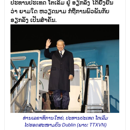
ປະທານປະເທດ ໂຕເລິມ ຢູ່ ອຽກລັງ ໄດ້ຢັ້ງຢືນ
ວ່າ ຍາມໃດ ຫວຽດນາມ ກໍ່ຖືການພົວພັນກັບ
ອຽກລັງ ເປັນສຳຄັນ.
ທ່ານເລຂາທິການໃຫຍ່, ປະທານປະເທດ ໂຕເລິມ
ໄປຮອດສະໜາມບິນ Dublin (ພາບ: TTXVN)