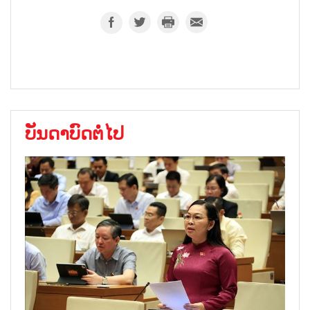
ບັນດາບົດຕໍ່ໄປ