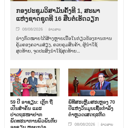
ກອງປະຊຸມວິສາມັນຄັ້ງທີ 1, ສະພາ
ແຫ່ງຊາດຊຸດທີ 16 ສືບຕໍ່ເຮັດວຽກ
08/08/2026
ຂ່າວສານ
ຮ່າງກົດໝາຍໄດ້ສ້າງຫຼາຍເນື້ອໃນກ່ຽວຂ້ອງການການ
ຄຸ້ມຄອງຄວາມສ່ຽງ, ຄວບຄຸມສິນຄ້າ, ຜູ້ນຳໃຊ້
ສຸດທ້າຍ, ຈຸດປະສົງນຳໃຊ້ສຸດທ້າຍ...
59 ປີ ອາຊຽນ: ເກຼັກ ຖື
ພິທີສະເຫຼີມສະເຫຼອງ 70
ເປັນສຳຄັນ ແລະ
ປີແຫ່ງວັນມູນເຊື້ອກຳລັງ
ປາດຖະໜາຢາກ
ຕຳຫຼວດເສດຖະກິດ
ພັດທະນາການພົວພັນກັບ
08/08/2026
ຂ່າວສານ
ອາຊຽນ ຫຼາຍກວ່າ