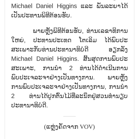
Michael Daniel Higgins ແລະ ພັນລະຍາໄດ້
ເປັນປະທານພິທີຕ້ອນຮັບ.
ພາຍຫຼັງພິທີຕ້ອນຮັບ, ທ່ານເລຂາທິການ
ໃຫຍ່, ປະທານປະເທດ ໂຕເລິມ ໄດ້ພົບປະ
ສະເພາະກັບທ່ານປະທານາທິບໍດີ ອຽກລັງ
Michael Daniel Higgins. ສິ້ນສຸດການພົບປະ
ສະເພາະ, ການນຳ 2 ທ່ານໄດ້ດຳເນີນການ
ພົບປະເຈລະຈາຢ່າງເປັນທາງການ. ພາຍຫຼັງ
ການພົບປະເຈລະຈາຢ່າງເປັນທາງການ, ການນຳ
2 ທ່ານໄດ້ປູກຕົ້ນໄມ້ທີ່ລະນຶກຢູ່ສວນທຳນຽບ
ປະທານາທິບໍດີ.
(ແຫຼ່ງຄັດຈາກ VOV)