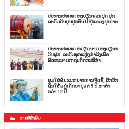
ປະທານປະເທດ ຫງວຽນຊວນຟຸກ ປຸກ
ລະດົມວັນບຸນປູກຕົ້ນໄມ້ຢູ່ແຂວງຝູເຖາະ
ປະທານປະເທດ ຫວຽດນາມ ຫງວຽນຊ
ວັນຟຸກ: ລະດົມທຸກແຫຼ່ງກຳລັງເພື່ອ
ພັດທະນາເສດຖະກິດກະສິກຳ
ສຸມໃສ່ຜັນຂະຫຍາຍການຈັດຊື້, ສັກວັກ
ຊິນໃຫ້ແກ່ເດັກອາຍຸແຕ່ 5 ປີ ຫາຕ່ຳ
ກວ່າ 12 ປີ
ອ່ານສື່ສິ່ງພິມ