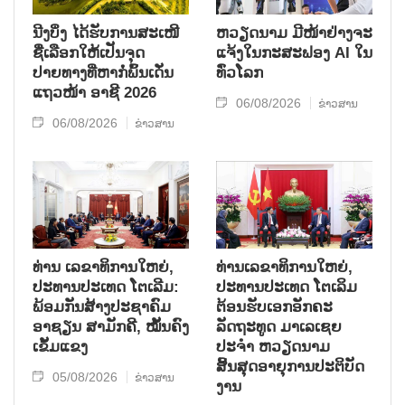
ນີງບິ່ງ ໄດ້ຮັບການສະເໜີ
ຫວຽດນາມ ມີໜ້າຢ່າງຈະ
ຊື່ເລືອກໃຫ້ເປັນຈຸດ
ແຈ້ງໃນກະສະຟອງ AI ໃນ
ປາຍທາງທີ່ຫາກໍ່ພົ້ນເດັ່ນ
ທົ່ວໂລກ
ແຖວໜ້າ ອາຊີ 2026
06/08/2026
ຂ່າວສານ
06/08/2026
ຂ່າວສານ
ທ່ານ ເລຂາທິການໃຫຍ່,
ທ່ານເລຂາທິການໃຫຍ່,
ປະທານປະເທດ ໂຕເລີມ:
ປະທານປະເທດ ໂຕເລິມ
ພ້ອມກັນສ້າງປະຊາຄົມ
ຕ້ອນຮັບເອກອັກຄະ
ອາຊຽນ ສາມັກຄີ, ໝັ້ນຄົງ
ລັດຖະທູດ ມາເລເຊຍ
ເຂັ້ມແຂງ
ປະຈຳ ຫວຽດນາມ
ສິ້ນສຸດອາຍຸການປະຕິບັດ
05/08/2026
ຂ່າວສານ
ງານ