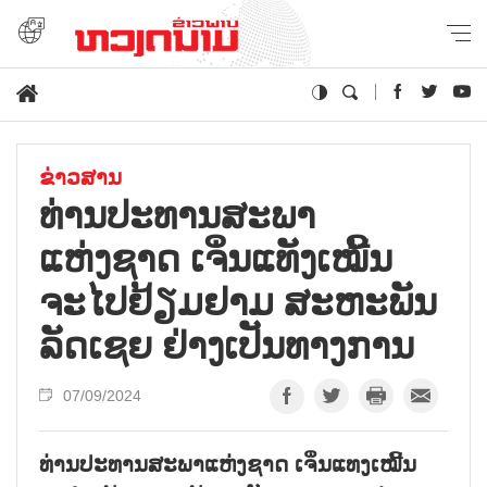
ຂ່າວສານ
ທ່ານປະທານສະພາ
ແຫ່ງຊາດ ເຈິ່ນແທັງເໝີ້ນ
ຈະໄປຢ້ຽມຢາມ ສະຫະພັນ
ລັດເຊຍ ຢ່າງເປັນທາງການ
07/09/2024
ທ່ານປະທານສະພາແຫ່ງຊາດ ເຈິ່ນແທງເໝີ້ນ