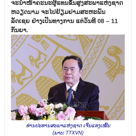
ຈະນຳໜ້າຄະນະຜູ້ແທນຂັ້ນສູງສະພາແຫ່ງຊາດ
ຫວຽດນາມ ຈະໄປຢ້ຽມຢາມສະຫະພັນ
ລັດເຊຍ ຢ່າງເປັນທາງການ ແຕ່ວັນທີ 08 – 11
ກັນຍາ.
ທ່ານປະທານສະພາແຫ່ງຊາດ ເຈິ່ນແທງເໝີ້ນ
(ພາບ: TTXVN)