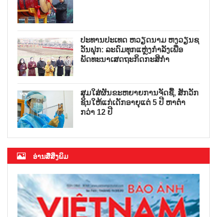
ປະທານປະເທດ ຫວຽດນາມ ຫງວຽນຊ
ວັນຟຸກ: ລະດົມທຸກແຫຼ່ງກຳລັງເພື່ອ
ພັດທະນາເສດຖະກິດກະສິກຳ
ສຸມໃສ່ຜັນຂະຫຍາຍການຈັດຊື້, ສັກວັກ
ຊິນໃຫ້ແກ່ເດັກອາຍຸແຕ່ 5 ປີ ຫາຕ່ຳ
ກວ່າ 12 ປີ
ອ່ານສື່ສິ່ງພິມ