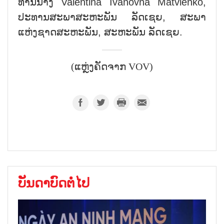
ທ່ານນາງ Valentina Ivanovna Matvienko,
ປະທານສະພາສະຫະພັນ ລັດເຊຍ, ສະພາ
ແຫ່ງຊາດສະຫະພັນ, ສະຫະພັນ ລັດເຊຍ.
(ແຫຼ່ງຄັດຈາກ VOV)
ບັນດາບົດຕໍ່ໄປ