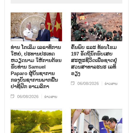
ທ່ານ ໂຕ​ເລິມ ເລ​ຂາ​ທິ​ການ​
ຄົ້ນ​ພົບ ແລະ ທ້ອນ​ໂຮມ
ໃຫຍ່, ປະ​ທານ​ປະ​ເທດ ​
197 ອັດ​ຖິ​ນັກ​ຮົບ​ເສຍ​
ຫວຽດ​ນາມ ໃຫ້​ການ​ຕ້ອນ​
ສະຫຼະ​ຊີ​ວິດ​ເພື່ອ​ຊາດ​ຢູ່​
ຮັບ​ທ່ານ Samuel
ສວນ​ສາ​ທາ​ລະ​ນະ ເລ​ທິ​
Paparo ຜູ້​ບັນ​ຊາ​ການ
ຣຽງ
ກອງ​ບັນ​ຊາ​ການພາກ​ພື້ນ​
06/08/2026
ຂ່າວສານ
ປາ​ຊີ​ຟິກ ອາ​ເມ​ລິ​ກາ
06/08/2026
ຂ່າວສານ