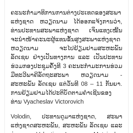
ຄະນະກຳມາທິການການຕ່າງປະເທດຂອງສະພາ
ແຫ່ງຊາດ ຫວຽດນາມ ໄດ້ອອກແຈ້ງການວ່າ,
ທ່ານປະທານສະພາແຫ່ງຊາດ ເຈິ່ນແທງເໝີ້ນ
ຈະນຳໜ້າຄະນະຜູ້ແທນຂັ້ນສູງສະພາແຫ່ງຊາດ
ຫວຽດນາມ ຈະໄປຢ້ຽມຢາມສະຫະພັນ
ລັດເຊຍ ຢ່າງເປັນທາງການ ແລະ ເປັນປະທານ
ຮ່ວມກອງປະຊຸມຄັ້ງທີ 3 ຄະນະກຳມະການຮ່ວມ
ມືທະວີພາຄີລັດຖະສະພາ ຫວຽດນາມ -
ສະຫະພັນ ລັດເຊຍ ແຕ່ວັນທີ 08 – 11 ກັນຍາ.
ການຢ້ຽມຢາມໄດ້ປະຕິບັດຕາມຄຳເຊີນຂອງ
ທ່ານ Vyacheslav Victorovich
Volodin, ປະທານດູມາແຫ່ງຊາດ, ສະພາ
ແຫ່ງຊາດສະຫະພັນ, ສະຫະພັນ ລັດເຊຍ ແລະ