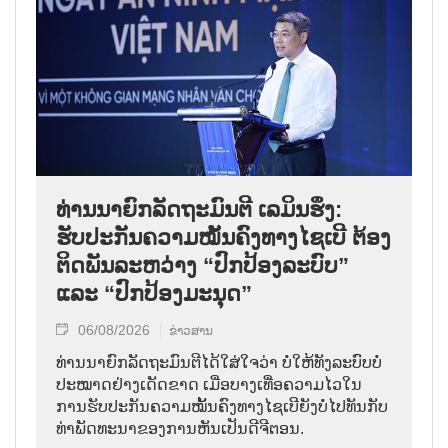
ທ່ານນາຍົກລັດຖະມົນຕີ ເລມິນຮຶງ:
ຮັບປະກັນຄວາມໝັ້ນຄົງທາງໄຊເບີ ຕ້ອງ
ຕິດພັນລະຫວ່າງ “ປົກປ້ອງລະບົບ”
ແລະ “ປົກປ້ອງມະນຸດ”
06/08/2026
ຂ່າວສານ
ທ່ານນາຍົກລັດຖະມົນຕີໄດ້ໃສ່ໃຈວ່າ ບໍ່ໃຫ້ທັງລະບົບບໍ່
ປະໝາດຢ່າງເດັດຂາດ ເມື່ອບາງເທື່ອຄວາມໄວໃນ
ການຮັບປະກັນຄວາມໝັ້ນຄົງທາງໄຊເບີຍັງບໍ່ໄປທັນກັບ
ທ່າພັດທະນາຂອງການຫັນເປັນດີຈີຕອນ.