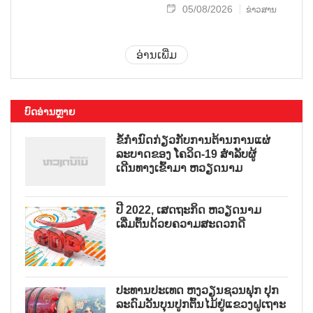
05/08/2026
ຂ່າວສານ
ອ່ານເພີ່ມ
ບົດອ່ານຫຼາຍ
ຂໍ້ກຳນົດກ່ຽວກັບການຕ້ານການແຜ່
ລະບາດຂອງ ໂຄວິດ-19 ສຳລັບຜູ້
ເດີນທາງເຂົ້າມາ ຫວຽດນາມ
ປີ 2022, ເສດຖະກິດ ຫວຽດນາມ
ເລີ່ມຕົ້ນດ້ວຍຄວາມສະດວກດີ
ປະທານປະເທດ ຫງວຽນຊວນຟຸກ ປຸກ
ລະດົມວັນບຸນປູກຕົ້ນໄມ້ຢູ່ແຂວງຝູເຖາະ