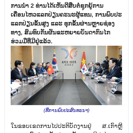
ການນຳ 2 ທ່ານໄດ້ເຫັນດີສືບຕໍໍ່ຊຸກຍູ້ການ
ເຄື່ອນໄຫວແລກປ່ຽນຄະນະຜູ້ແທນ, ການພົບປະ
ແລກປ່ຽນຂັ້ນສູງ ແລະ ທຸກຂັ້ນຜ່ານຫຼາຍຊ່ອງ
ທາງ, ສົມທົບກັນຜັນຂະຫຍາຍບັນດາກົນໄກ
ຮ່ວມມືທີ່ມີຢູ່ແລ້ວ.
(ທີ່ການພົບປະສົນທະນາ)
ໃນຂອບເຂດການໄປປະຕິບັດງານຢູ່ ສ.ເກົາຫຼີ