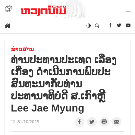
ຂ່າວສານ
ທ່ານປະທານປະເທດ ເລືອງ
ເກື່ອງ ດຳເນີນການພົບປະ
ສົນທະນາກັບທ່ານ
ປະທານາທິບໍດີ ສ.ເກົາຫຼີ
Lee Jae Myung
31/10/2025