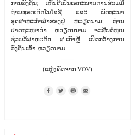
ການລົງທຶນ; ເຫັນດີເປັນເອກະພາບການຮ່ວມມື
ຖ່າຍທອດເຕັກໂນໂລຊີ ແລະ ພັດທະນາ
ອຸດສາຫະກຳສຳຮອງຢູ່ ຫວຽດນາມ; ທ່ານ
ປາດຖະໜາວ່າ ຫວຽດນນາມ ຈະສືບຕໍ່ໜູນ
ຊ່ວຍວິສາຫະກິດ ສ.ເກົາຫຼີ ເປີດກວ້າງການ
ລົງທຶນເຂົ້າ ຫວຽດນາມ…
(ແຫຼ່ງຄັດຈາກ VOV)