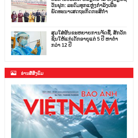
ວັນຟຸກ: ລະດົມທຸກແຫຼ່ງກຳລັງເພື່ອ
ພັດທະນາເສດຖະກິດກະສິກຳ
ສຸມໃສ່ຜັນຂະຫຍາຍການຈັດຊື້, ສັກວັກ
ຊິນໃຫ້ແກ່ເດັກອາຍຸແຕ່ 5 ປີ ຫາຕ່ຳ
ກວ່າ 12 ປີ
ອ່ານສື່ສິ່ງພິມ