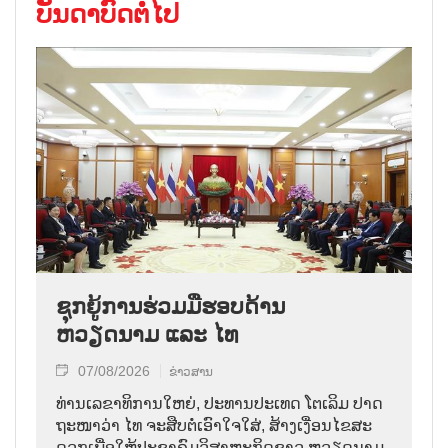
ບັນດາບົດຕໍ່ໄປ
ຊຸກຍູ້ການຮ່ວມມືຮອບດ້ານ
ຫວຽດນາມ ແລະ ໄທ
07/08/2026
ຂ່າວສານ
ທ່ານ​ເລ​ຂາ​ທິ​ການ​ໃຫຍ່, ປະ​ທານ​ປະ​ເທດ ໂຕ​ເລິມ ປາດ​
ຖະ​ໜາ​ວ່າ ໄທ​ ຈະ​ສືບ​ຕໍ່​ເອົາ​ໃຈ​ໃສ່, ສ້າງ​ເງື່ອນ​ໄຂ​ສະ​
ດວກ​ເພື່ອ​ໃຫ້​ປະ​ຊາ​ຄົມ​ວ​ິ​ສາ​ຫະ​ກິດ​ຊາວ ຫວຽດ​ນາມ