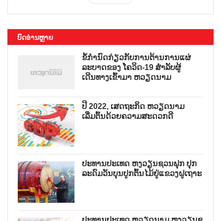
ບົດອ່ານຫຼາຍ
ຂໍ້ກຳນົດກ່ຽວກັບການຕ້ານການແຜ່
ລະບາດຂອງ ໂຄວິດ-19 ສຳລັບຜູ້
ເດີນທາງເຂົ້າມາ ຫວຽດນາມ
ປີ 2022, ເສດຖະກິດ ຫວຽດນາມ
ເລີ່ມຕົ້ນດ້ວຍຄວາມສະດວກດີ
ປະທານປະເທດ ຫງວຽນຊວນຟຸກ ປຸກ
ລະດົມວັນບຸນປູກຕົ້ນໄມ້ຢູ່ແຂວງຝູເຖາະ
ປະທານປະເທດ ຫວຽດນາມ ຫງວຽນຊ