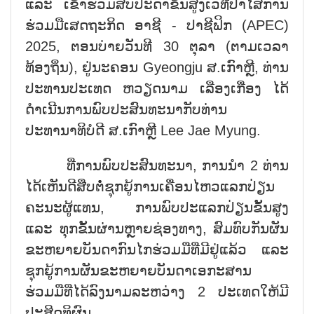
ແລະ ເຂົ້າຮ່ວມສັບປະດາຂັ້ນສູງເວທີປາໄສການ
ຮ່ວມມືເສດຖະກິດ ອາຊີ - ປາຊີຟິກ (APEC)
2025, ຕອນບ່າຍວັນທີ 30 ຕຸລາ (ຕາມເວລາ
ທ້ອງຖິ່ນ), ຢູ່ນະຄອນ Gyeongju ສ.ເກົາຫຼີ, ທ່ານ
ປະທານປະເທດ ຫວຽດນາມ ເລືອງເກື່ອງ ໄດ້
ດຳເນີນການພົບປະສົນທະນາກັບທ່ານ
ປະທານາທິບໍດີ ສ.ເກົາຫຼີ Lee Jae Myung.
ທີ່ການພົບປະສົນທະນາ, ການນຳ 2 ທ່ານ
ໄດ້ເຫັນດີສືບຕໍໍ່ຊຸກຍູ້ການເຄື່ອນໄຫວແລກປ່ຽນ
ຄະນະຜູ້ແທນ, ການພົບປະແລກປ່ຽນຂັ້ນສູງ
ແລະ ທຸກຂັ້ນຜ່ານຫຼາຍຊ່ອງທາງ, ສົມທົບກັນຜັນ
ຂະຫຍາຍບັນດາກົນໄກຮ່ວມມືທີ່ມີຢູ່ແລ້ວ ແລະ
ຊຸກຍູ້ການຜັນຂະຫຍາຍບັນດາເອກະສານ
ຮ່ວມມືທີ່ໄດ້ລົງນາມລະຫວ່າງ 2 ປະເທດໃຫ້ມີ
ປະສິດທິຜົນ.