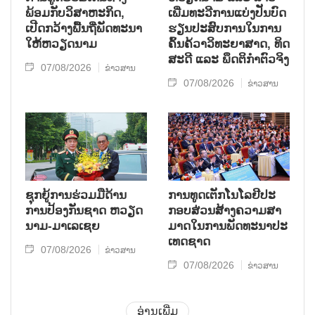
ພ້ອມກັບ​ວິ​ສາ​ຫະ​ກ​ິດ,
ເພີ່ມ​ທະ​ວີ​ການ​ແບ່​ງ​ປັນ​ບົດ​
ເປີດກວ້າງ​ພື້ນ​ຖີ່​ພັດ​ທະ​ນາ​
ຮຽນ​ປະ​ສົບ​ການ​ໃນ​ການ​
ໃຫ້​ຫວຽດ​ນາມ
ຄົ້ນ​ຄ້​ວາ​ວິ​ທະ​ຍາ​ສາດ, ທິດ​
ສະ​ດີ ແລະ ພຶດ​ຕິ​ກຳຕົວ​ຈິງ
07/08/2026
ຂ່າວສານ
07/08/2026
ຂ່າວສານ
ຊຸກ​ຍູ້​ການ​ຮ່ວມ​ມື​ດ້ານ​
ການ​ທູດ​ເຕັກ​ໂນ​ໂລ​ຢີ​ປະ​
ການ​ປ້ອງ​ກັນ​ຊາດ ຫວຽດ​
ກອບ​ສ່ວນ​ສ້າງ​ຄວາມ​ສາ​
ນາມ-ມາ​ເລ​ເຊຍ
ມາດ​ໃນ​ການ​ພັດ​ທະ​ນາ​ປະ​
ເທດ​ຊາດ
07/08/2026
ຂ່າວສານ
07/08/2026
ຂ່າວສານ
ອ່ານເພີ່ມ