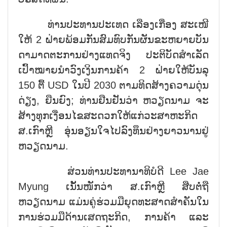
ທ່ານປະທານປະເທດ ເລືອງເກື່ອງ ສະເໜີ
ໃຫ້ 2 ຝ່າຍພ້ອມກັນສົມທົບກັນຜັນຂະຫຍາຍບັນ
ດາມາດຕະການຢ່າງແທດຈິງ ປະຕິບັດສຳເລັດ
ເປົ້າໝາຍນຳວົງເງິນການຄ້າ 2 ຝ່າຍໃຫ້ບັນລຸ
150 ຕື້ USD ໃນປີ 2030 ຕາມທິດສ້າງຄວາມດຸ່ນ
ດ່ຽງ, ຍືນຍົງ; ທ່ານຢືນຢັນວ່າ ຫວຽດນາມ ຈະ
ສ້າງທຸກເງື່ອນໄຂສະດວກໃຫ້ແກ່ວະສາຫະກິດ
ສ.ເກົາຫຼີ ອຸ່ນອຽນໃຈໄປລົງທຶນຢ່າງຍາວນານຢູ່
ຫວຽດນາມ.
ສ່ວນທ່ານປະທານາທິບໍດີ Lee Jae
Myung ເນັ້ນໜັກວ່າ ສ.ເກົາຫຼີ ສືບຕໍ່ຖື
ຫວຽດນາມ ແມ່ນຄູ່ຮ່ວມມືຍຸດທະສາດສຳຄັນໃນ
ການຮ່ວມມືດ້ານເສດຖະກິດ, ການຄ້າ ແລະ