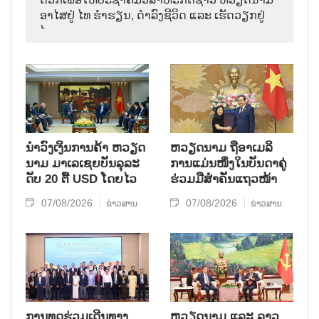
ອາ​ໄສ​ຢູ່ ໄທ ຮ່ຳ​ຮຽນ, ດຳ​ລົງ​ຊີ​ວິດ ແລະ ເຮັດ​ວຽກ​ຢູ່​
ໄທ.
ນຳ​ວົງ​ເງິນ​ການ​ຄ້າ ຫວຽດ​
ຫ​ວຽດ​ນາມ ຖື​ອາ​ເມ​ລິ​
ນາມ ມາ​ເລ​ເຊຍ​ບັນ​ລຸ​ລະ​
ການ​ແມ່ນ​ໜຶ່ງ​ໃນ​ບັນ​ດາ​ຄູ່​
ດັບ 20 ຕື້ USD ໂດຍ​ໄວ
ຮ່ວມ​ມື​ສຳ​ຄັນ​ແຖວ​ໜ້າ
07/08/2026
07/08/2026
ຂ່າວສານ
ຂ່າວສານ
ການ​ທູດ​ຮ່ວມ​ເດີນ​ທາງ​
ຫວຽດ​ນາມ ແລະ ລາວ​