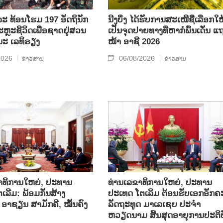
ລະ ທ້ອນ​ໂຮມ 197 ອັດ​ຖິ​ນັກ​
ນີງບິ່ງ ໄດ້ຮັບການສະເໜີຊື່ເລືອກໃຫ
ຼະ​ຊີ​ວິດ​ເພື່ອ​ຊາດ​ຢູ່​ສວນ​
ເປັນຈຸດປາຍທາງທີ່ຫາກໍ່ພົ້ນເດັ່ນ ແ
ນະ ເລ​ທິ​ຣຽງ
ໜ້າ ອາຊີ 2026
2026
06/08/2026
ຂ່າວສານ
ຂ່າວສານ
າທິການໃຫຍ່, ປະທານ
ທ່ານເລຂາທິການໃຫຍ່, ປະທານ
ເລີມ: ພ້ອມກັນສ້າງ
ປະເທດ ໂຕເລິມ ຕ້ອນຮັບເອກອັກຄ
ອາຊຽນ ສາມັກຄີ, ໝັ້ນຄົງ
ລັດຖະທູດ ມາເລເຊຍ ປະຈຳ
ຫວຽດນາມ ສິ້ນສຸດອາຍຸການປະຕິບ