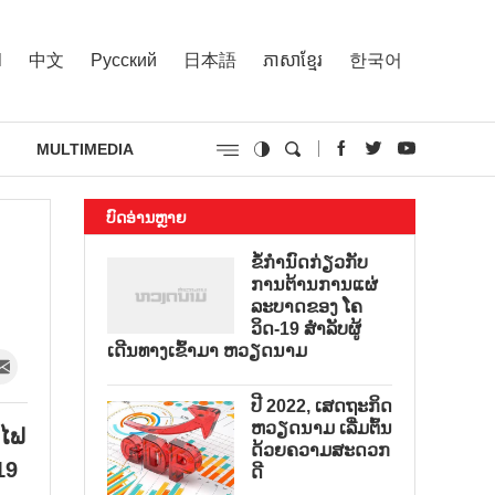
l
中文
Русский
日本語
ភាសាខ្មែរ
한국어
MULTIMEDIA
ບົດອ່ານຫຼາຍ
ຂໍ້ກຳນົດກ່ຽວກັບ
ການຕ້ານການແຜ່
ລະບາດຂອງ ໂຄ
ວິດ-19 ສຳລັບຜູ້
ເດີນທາງເຂົ້າມາ ຫວຽດນາມ
ປີ 2022, ເສດຖະກິດ
ຫວຽດນາມ ເລີ່ມຕົ້ນ
ດໄຟ
ດ້ວຍຄວາມສະດວກ
19
ດີ