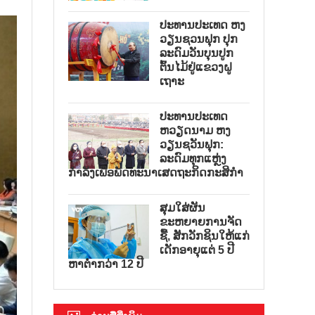
ປະທານປະເທດ ຫງ
ວຽນຊວນຟຸກ ປຸກ
ລະດົມວັນບຸນປູກ
ຕົ້ນໄມ້ຢູ່ແຂວງຝູ
ເຖາະ
ປະທານປະເທດ
ຫວຽດນາມ ຫງ
ວຽນຊວັນຟຸກ:
ລະດົມທຸກແຫຼ່ງ
ກຳລັງເພື່ອພັດທະນາເສດຖະກິດກະສິກຳ
ສຸມໃສ່ຜັນ
ຂະຫຍາຍການຈັດ
ຊື້, ສັກວັກຊິນໃຫ້ແກ່
ເດັກອາຍຸແຕ່ 5 ປີ
ຫາຕ່ຳກວ່າ 12 ປີ