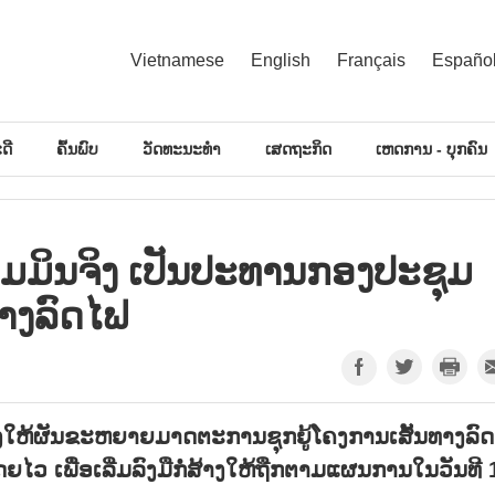
Vietnamese
English
Français
Españo
ດີ
ຄົ້ນພົບ
ວັດທະນະທຳ
ເສດຖະກິດ
ເຫດການ - ບຸກຄົນ
້າມມິນຈິງ ເປັນປະທານກອງປະຊຸມ
ທາງລົດໄຟ
້ອງໃຫ້ຜັນຂະຫຍາຍມາດຕະການຊຸກຍູ້ໂຄງການເສັ້ນທາງລົ
ໄວ ເພື່ອເລີ່ມລົງມືກໍ່ສ້າງໃຫ້ຖືກຕາມແຜນການໃນວັນທີ 