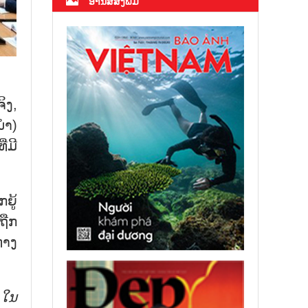
ອ່ານສື່ສິ່ງພິມ
ິງ,
ນຳ)
່ມີ
ຍູ້
ຖືກ
ທາງ
 ໃນ