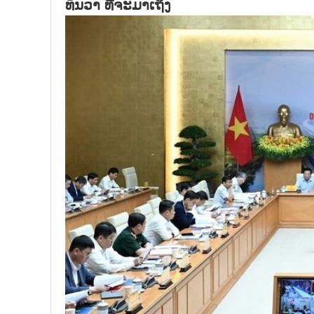
ທັນວາ ທີ່ຈະມາເຖິງ