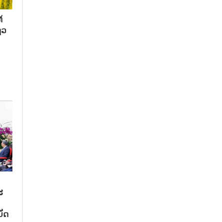
້
ຖວ
ະ
ັດ