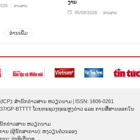
ງານ
2026
ຂ່າວສານ
05/08/2026
ຂ່າວສານ
ອ່ານເພີ່ມ
(ICP): ສຳນັກຂ່າວສານ ຫວຽດນາມ | ISSN: 1606-0261
137/GP-BTTTT ໂດຍກະຊວງຖະແຫຼງຂ່າວ ແລະ ການສື່ສານອອກໃນ
ຳນັກຂ່າວສານ ຫວຽດນາມ
ການ (ຜູ້ຮັກສາການ): ຫງວຽນຕ໋ວນລອງ
ນ: ຮ່າທິເຕື່ອງທູ