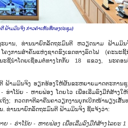
ຕີ ຟ້າມມິນຈິງ ກ່າວຄຳເຫັນທີ່ກອງປະຊຸມ)
ັດຖະບານ, ທ່ານນາຍົກລັດຖະມົນຕີ ຫວຽດນາມ ຟ້າມມິນຈ
, ໂຄງການສຳຄັນແຫ່ງຊາດຂົງເຂດທາງລົດໄຟ (ຄະນະຊີ້
ະຊີ້ນຳໂດຍເຊື່ອມຕໍ່ທາງໄກກັບ 18 ແຂວງ, ນະຄອນທີ
ຟ້າມມິນຈິງ ຮຽກຮ້ອງໃຫ້ຜັນຂະຫຍາຍມາດຕະການຊຸກ
າໂນ້ຍ - ຫາຍຟ່ອງ ໂດຍໄວ ເພື່ອເລີ່ມລົງມືກໍ່ສ້າງໃຫ້
ຖິງ; ກວດກາຕີລາຄືນຄາວຽກງານບຸກເບີກໜ້າພຽງເສັ້ນ
ນ. ທ່ານນາຍົກລັດຖະມົນຕີ ຟ້າມມິນຈິງ ຊີ້ແຈ້ງວ່າ:
ຍ - ຮ່າໂນ້ຍ - ຫາຍຟ່ອງ ເພື່ອເລີ່ມລົງມືກໍ່ສ້າງໄລຍະ 1