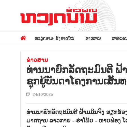
ຫວຽດນາມ- ສັງກາດໃໝ່
ຂ່າວສານ
ສາລະຄະ
ຂ່າວສານ
ທ່ານນາຍົກລັດຖະມົນຕີ ຟ
ຊຸກຍູ້ບັນດາໂຄງການເສັ້ນ
24/10/2025
ທ່ານນາຍົກລັດຖະມົນຕີ ຟ້າມມິນຈິງ ຮຽກຮ
ມາດຖານ ລາວກາຍ - ຮ່າໂນ້ຍ - ຫາຍຟ່ອງ ໂດຍ