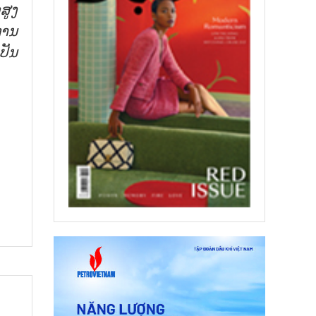
ສູງ
ການ
ປັນ