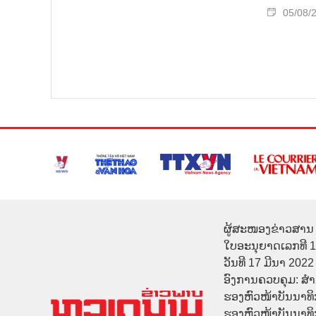
05/08/
ຜູ້ສະໜອງຂ່າວສານ 
ໃບອະນຸຍາດເລກທີ 
ວັນທີ 17 ມີນາ 2022
ອົງການຄວບຄຸມ: ສ
ຮອງຫົວໜ້າບັນນາທິ
ຮອງຫົວໜ້າບັນນາທິກາ