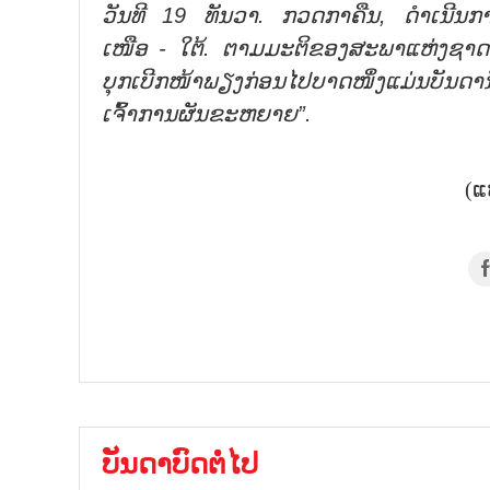
ວັນທີ 19 ທັນວາ. ກວດກາຄືນ, ດຳເນີນກ
ເໜືອ - ໃຕ້. ຕາມມະຕິຂອງສະພາແຫ່ງຊາດແລ
ບຸກເບີກໜ້າພຽງກ່ອນໄປບາດໜຶ່ງແມ່ນບັນດາ
ເຈົ້າການຜັນຂະຫຍາຍ”.
(ແ
ບັນດາບົດຕໍ່ໄປ