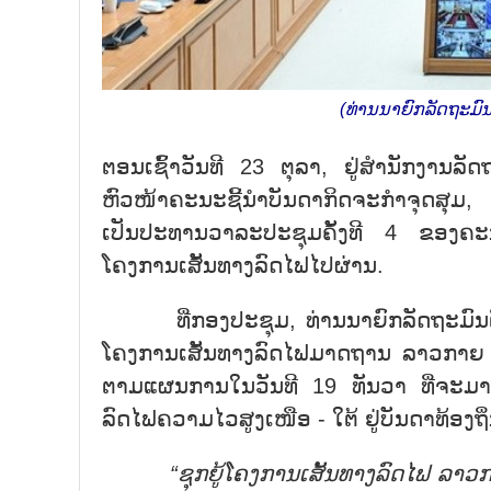
(ທ່ານນາຍົກລັດຖະມົນ
ຕອນເຊົ້າວັນທີ 23 ຕຸລາ, ຢູ່ສຳນັກງານລ
ຫົວໜ້າຄະນະຊີ້ນຳບັນດາກິດຈະກຳຈຸດສຸມ
ເປັນປະທານວາລະປະຊຸມຄັ້ງທີ 4 ຂອງຄະນ
ໂຄງການເສັ້ນທາງລົດໄຟໄປຜ່ານ.
ທີ່ກອງປະຊຸມ, ທ່ານນາຍົກລັດຖະມົນຕີ 
ໂຄງການເສັ້ນທາງລົດໄຟມາດຖານ ລາວກາຍ - ຮ່
ຕາມແຜນການໃນວັນທີ 19 ທັນວາ ທີ່ຈະມາເ
ລົດໄຟຄວາມໄວສູງເໜືອ - ໃຕ້ ຢູ່ບັນດາທ້ອງຖິ່
“ຊຸກຍູ້ໂຄງການເສັ້ນທາງລົດໄຟ ລາວກາ