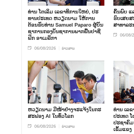
ທ່ານ ໂຕ​ເລິມ ເລ​ຂາ​ທິ​ການ​ໃຫຍ່, ປະ​
ຄົ້ນ​ພົບ ແ
ທານ​ປະ​ເທດ ​ຫວຽດ​ນາມ ໃຫ້​ການ​
ຮົບ​ເສຍ​ສະຫ
ຕ້ອນ​ຮັບ​ທ່ານ Samuel Paparo ຜູ້​ບັນ​
ສາ​ທາ​ລະ​
ຊາ​ການກອງ​ບັນ​ຊາ​ການພາກ​ພື້ນ​ປາ​ຊີ​
06/08/
ຟິກ ອາ​ເມ​ລິ​ກາ
06/08/2026
ຂ່າວສານ
ຫວຽດນາມ ມີໜ້າຢ່າງຈະແຈ້ງໃນກະ
ທ່ານ ເລຂ
ສະຟອງ AI ໃນທົ່ວໂລກ
ປະເທດ ໂຕ
ປະຊາຄົມ 
06/08/2026
ຂ່າວສານ
ເຂັ້ມແຂງ