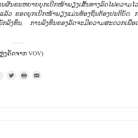
ານຜັນຂະຫຍາຍບຸກເບີກໜ້າພຽງເສັ້ນທາງລົດໄຟຄວາມໄວ
້ວ ຂອດບຸກເບີກໜ້າພຽງແມ່ນທ້ອງຖິ່ນຕ້ອງປະຕິບັດ. 
ນັກລົງທຶນ, ການລົງທຶນຂອງລັດຈະມີຄວາມສະດວກເພື່ອເ
ຫຼ່ງຄັດຈາກ VOV)