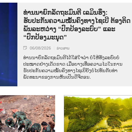
ທ່ານນາຍົກລັດຖະມົນຕີ ເລມິນຮຶງ:
ຮັບປະກັນຄວາມໝັ້ນຄົງທາງໄຊເບີ ຕ້ອງຕິດ
ພັນລະຫວ່າງ “ປົກປ້ອງລະບົບ” ແລະ
“ປົກປ້ອງມະນຸດ”
06/08/2026
ຂ່າວສານ
ທ່ານນາຍົກລັດຖະມົນຕີໄດ້ໃສ່ໃຈວ່າ ບໍ່ໃຫ້ທັງລະບົບບໍ່
ປະໝາດຢ່າງເດັດຂາດ ເມື່ອບາງເທື່ອຄວາມໄວໃນການ
ຮັບປະກັນຄວາມໝັ້ນຄົງທາງໄຊເບີຍັງບໍ່ໄປທັນກັບທ່າ
ພັດທະນາຂອງການຫັນເປັນດີຈີຕອນ.