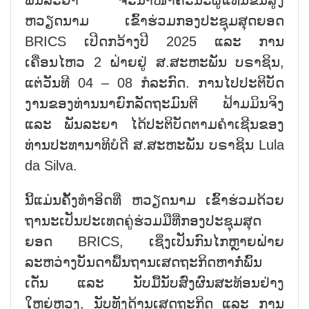
ພັນລະຍາ ຈະນຳໜ້າຄະນະຜູ້ແທນຂັ້ນສູງ
ຫວຽດນາມ ເຂົ້າຮ່ວມກອງປະຊຸມສຸດຍອດ
BRICS ເປີດກວ້າງປີ 2025 ແລະ ການ
ເຄື່ອນໄຫວ 2 ຝ່າຍຢູ່ ສ.ສະຫະພັນ ບຣາຊິນ,
ແຕ່ວັນທີ 04 – 08 ກໍລະກົດ. ການໄປປະຕິບັດ
ງານຂອງທ່ານນາຍົກລັດຖະມົນຕີ ຟ້າມມິນຈິງ
ແລະ ພັນລະຍາ ໄດ້ປະຕິບັດຕາມຄຳເຊີນຂອງ
ທ່ານປະທານາທິບໍດີ ສ.ສະຫະພັນ ບຣາຊິນ Lula
da Silva.
ນີ້ແມ່ນຄັ້ງທຳອິດທີ່ ຫວຽດນາມ ເຂົ້າຮ່ວມດ້ວຍ
ຖານະເປັນປະເທດຄູ່ຮ່ວມມືທີ່ກອງປະຊຸມສຸດ
ຍອດ BRICS, ເຊິ່ງເປັນກົນໄກຫຼາຍຝ່າຍ
ລະຫວ່າງບັນດາພື້ນຖານເສດຖະກິດຫາກໍ່ພົ້ນ
ເດັ່ນ ແລະ ນັບມື້ນັບສົ່ງຜົນສະທ້ອນຢ່າງ
ໃຫຍ່ຫຼວງ, ນັບທັງດ້ານເສດຖະກິດ ແລະ ການ