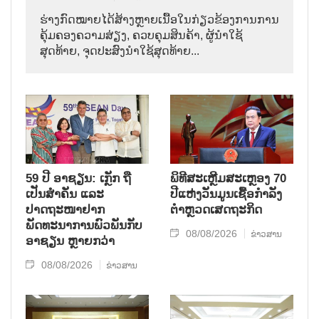
ຮ່າງກົດໝາຍໄດ້ສ້າງຫຼາຍເນື້ອໃນກ່ຽວຂ້ອງການການ
ຄຸ້ມຄອງຄວາມສ່ຽງ, ຄວບຄຸມສິນຄ້າ, ຜູ້ນຳໃຊ້
ສຸດທ້າຍ, ຈຸດປະສົງນຳໃຊ້ສຸດທ້າຍ...
59 ປີ ອາຊຽນ: ເກຼັກ ຖື
ພິທີສະເຫຼີມສະເຫຼອງ 70
ເປັນສຳຄັນ ແລະ
ປີແຫ່ງວັນມູນເຊື້ອກຳລັງ
ປາດຖະໜາຢາກ
ຕຳຫຼວດເສດຖະກິດ
ພັດທະນາການພົວພັນກັບ
08/08/2026
ຂ່າວສານ
ອາຊຽນ ຫຼາຍກວ່າ
08/08/2026
ຂ່າວສານ