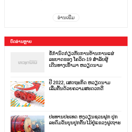
ອ່ານເພີ່ມ
ບົດອ່ານຫຼາຍ
ຂໍ້ກຳນົດກ່ຽວກັບການຕ້ານການແຜ່
ລະບາດຂອງ ໂຄວິດ-19 ສຳລັບຜູ້
ເດີນທາງເຂົ້າມາ ຫວຽດນາມ
ປີ 2022, ເສດຖະກິດ ຫວຽດນາມ
ເລີ່ມຕົ້ນດ້ວຍຄວາມສະດວກດີ
ປະທານປະເທດ ຫງວຽນຊວນຟຸກ ປຸກ
ລະດົມວັນບຸນປູກຕົ້ນໄມ້ຢູ່ແຂວງຝູເຖາະ