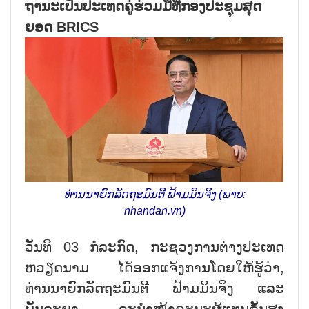
ຖານະເປັນປະເທດຄູ່ຮ່ວມມືທີ່ກອງປະຊຸມສຸດ
ຍອດ BRICS
ທ່ານນາຍົກລັດຖະມົນຕີ ຟ້າມມິນຈິງ (ພາບ:
nhandan.vn)
ວັນທີ 03 ກໍລະກົດ, ກະຊວງການຕ່າງປະເທດ
ຫວຽດນາມ ໄດ້ອອກແຈ້ງການໂດຍໃຫ້ຮູ້ວ່າ,
ທ່ານນາຍົກລັດຖະມົນຕີ ຟ້າມມິນຈິງ ແລະ