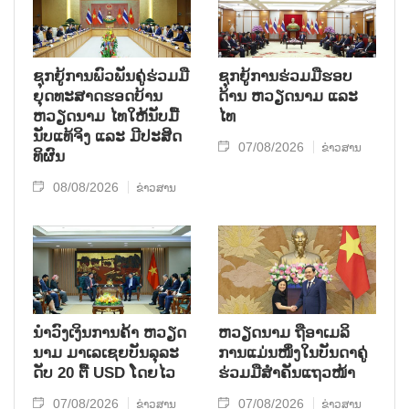
ຊຸກ​ຍູ້​ການ​ພົວ​ພັນ​ຄູ່​ຮ່ວມ​ມື​
ຊຸກຍູ້ການຮ່ວມມືຮອບ
ຍຸດ​ທະ​ສາດ​ຮອດ​ບ້ານ
ດ້ານ ຫວຽດນາມ ແລະ
ຫວຽດ​ນາມ ໄທ​ໃຫ້​ນັບ​ມື້​
ໄທ
ນັບ​ແທ້​ຈິງ ແລະ ມີ​ປະ​ສິດ​
07/08/2026
ຂ່າວສານ
ທິ​ຜົນ
08/08/2026
ຂ່າວສານ
ນຳ​ວົງ​ເງິນ​ການ​ຄ້າ ຫວຽດ​
ຫ​ວຽດ​ນາມ ຖື​ອາ​ເມ​ລິ​
ນາມ ມາ​ເລ​ເຊຍ​ບັນ​ລຸ​ລະ​
ການ​ແມ່ນ​ໜຶ່ງ​ໃນ​ບັນ​ດາ​ຄູ່​
ດັບ 20 ຕື້ USD ໂດຍ​ໄວ
ຮ່ວມ​ມື​ສຳ​ຄັນ​ແຖວ​ໜ້າ
07/08/2026
07/08/2026
ຂ່າວສານ
ຂ່າວສານ