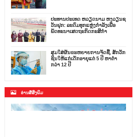
ປະທານປະເທດ ຫວຽດນາມ ຫງວຽນຊ
ວັນຟຸກ: ລະດົມທຸກແຫຼ່ງກຳລັງເພື່ອ
ພັດທະນາເສດຖະກິດກະສິກຳ
ສຸມໃສ່ຜັນຂະຫຍາຍການຈັດຊື້, ສັກວັກ
ຊິນໃຫ້ແກ່ເດັກອາຍຸແຕ່ 5 ປີ ຫາຕ່ຳ
ກວ່າ 12 ປີ
ອ່ານສື່ສິ່ງພິມ