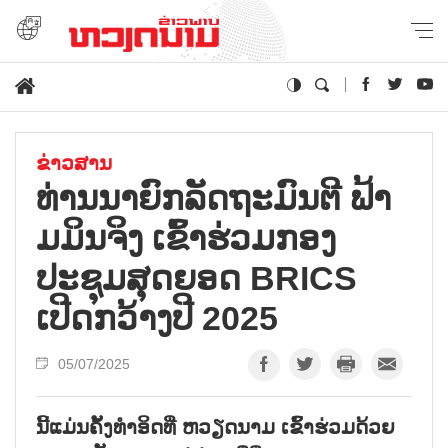
ຂ່າວສານ
ທ່ານນາຍົກລັດຖະມົນຕີ ຟ້າ
ມມິນຈິງ ເຂົ້າຮ່ວມກອງ
ປະຊຸມສຸດຍອດ BRICS
ເປີດກວ້າງປີ 2025
05/07/2025
ນີ້ແມ່ນຄັ້ງທຳອິດທີ່ ຫວຽດນາມ ເຂົ້າຮ່ວມດ້ວຍ