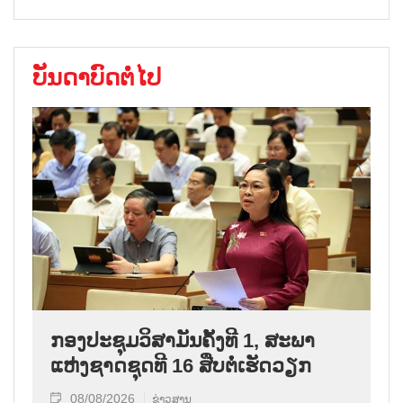
ບັນດາບົດຕໍ່ໄປ
ກອງປະຊຸມວິສາມັນຄັ້ງທີ 1, ສະພາ
ແຫ່ງຊາດຊຸດທີ 16 ສືບຕໍ່ເຮັດວຽກ
08/08/2026
ຂ່າວສານ