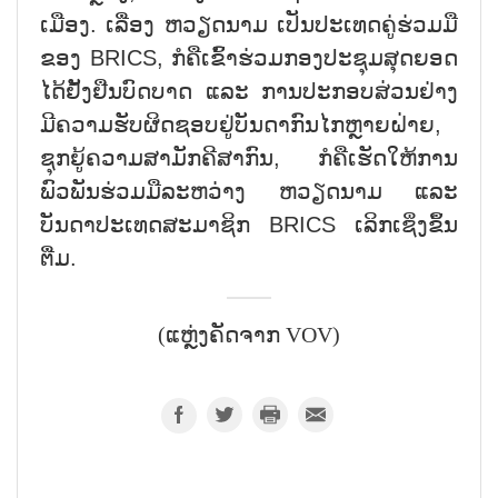
ເມືອງ. ເລື່ອງ ຫວຽດນາມ ເປັນປະເທດຄູ່ຮ່ວມມື
ຂອງ BRICS, ກໍຄືເຂົ້າຮ່ວມກອງປະຊຸມສຸດຍອດ
ໄດ້ຢັ້ງຢືນບົດບາດ ແລະ ການປະກອບສ່ວນຢ່າງ
ມີຄວາມຮັບຜິດຊອບຢູ່ບັນດາກົນໄກຫຼາຍຝ່າຍ,
ຊຸກຍູ້ຄວາມສາມັກຄີສາກົນ, ກໍຄືເຮັດໃຫ້ການ
ພົວພັນຮ່ວມມືລະຫວ່າງ ຫວຽດນາມ ແລະ
ບັນດາປະເທດສະມາຊິກ BRICS ເລິກເຊິ່ງຂຶ້ນ
ຕື່ມ.
(ແຫຼ່ງຄັດຈາກ VOV)