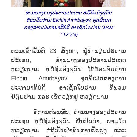
ທ່ານນາງຮອງປະທານປະເທດ ຫວໍ້ທິແອັງຊວັນ
ຕ້ອນຮັບທ່ານ Elchin Amirbayov, ທູດພິເສດ
ຂອງທ່ານປະທານາທິບໍດີ ອາເຊັກໃບຢານ (ພາບ:
TTXVN)
ຕອນເຊົ້າວັນທີ 23 ສິງຫາ, ຢູ່ທຳນຽບປະທານ
ປະເທດ, ທ່ານນາງຮອງປະທານປະເທດ
ຫວຽດນາມ ຫວໍ້ທິແອັງຊວັນ ໄດ້ຕ້ອນຮັບທ່ານ
Elchin Amirbayov, ທູດພິເສດຂອງທ່ານ
ປະທານາທິບໍດີ ອາເຊັກໃບຢານ ທີ່ພວມ
ຢ້ຽມຢາມ ແລະ ເຮັດວຽກຢູ່ ຫວຽດນາມ.
ທີ່ການຕ້ອນຮັບ, ທ່ານນາງຮອງປະທານ
ປະເທດ ຫວໍ້ທິແອັງຊວັນ ຢືນຢັນວ່າ, ຍາມໃດ
ຫວຽດນາມ ກໍ່ຖືເປັນສຳຄັນການປັບປຸງ ແລະ