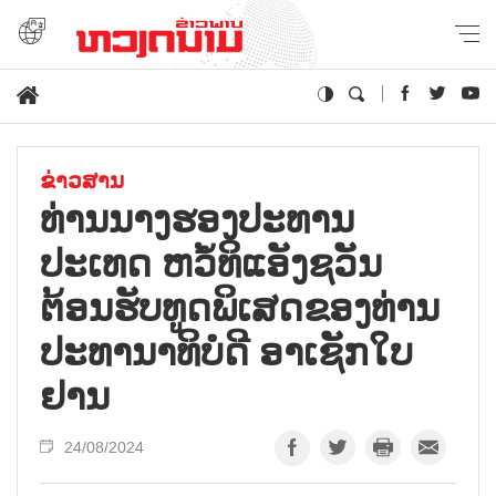
ຂ່າວສານ
ທ່ານນາງຮອງປະທານ
ປະເທດ ຫວໍ້ທິແອັງຊວັນ
ຕ້ອນຮັບທູດພິເສດຂອງທ່ານ
ປະທານາທິບໍດີ ອາເຊັກໃບ
ຢານ
24/08/2024