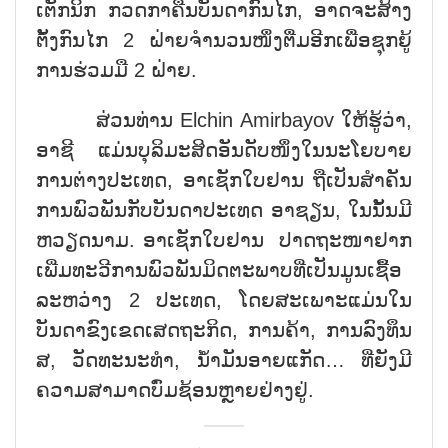
ເຕັກນິກ ກວດກາຄືນບັນດາກົນໄກ, ອາດຈະສ້າງ
ຕັ້ງກົນໄກ 2 ຝ່າຍຈຳນວນໜຶ່ງຕື່ມອີກເພື່ອຊຸກຍູ້
ການຮ່ວມມື 2 ຝ່າຍ.
ສ່ວນທ່ານ Elchin Amirbayov ໃຫ້ຮູ້ວ່າ,
ອາຊີ ແມ່ນບຸລິມະສິດອັນດັບໜຶ່ງໃນນະໂຍບາຍ
ການຕ່າງປະເທດ, ອາເຊັກໃບຢານ ຖືເປັນສຳຄັນ
ການພົວພັນກັບບັນດາປະເທດ ອາຊຽນ, ໃນນັ້ນມີ
ຫວຽດນາມ. ອາເຊັກໃບຢານ ປາດຖະໜາຢາກ
ເພີ່ມທະວີການພົວພັນມິດຕະພາບທີ່ເປັນມູນເຊື້ອ
ລະຫວ່າງ 2 ປະເທດ, ໂດຍສະເພາະແມ່ນໃນ
ບັນດາຂົງເຂດເສດຖະກິດ, ການຄ້າ, ການລົງທຶນ
ສ, ວັດທະນະທຳ, ນ້ຳມັນອາຍແກັດ… ທີ່ຍັງມີ
ຄວາມສາມາດບົ່ມຊ້ອນຫຼາຍຢ່າງຢູ່.