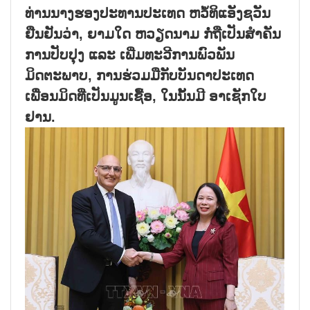
ທ່ານນາງຮອງປະທານປະເທດ ຫວໍ້ທິແອັງຊວັນ
ຢືນຢັນວ່າ, ຍາມໃດ ຫວຽດນາມ ກໍ່ຖືເປັນສຳຄັນ
ການປັບປຸງ ແລະ ເພີ່ມທະວີການພົວພັນ
ມິດຕະພາບ, ການຮ່ວມມືກັບບັນດາປະເທດ
ເພື່ອນມິດທີ່ເປັນມູນເຊື້ອ, ໃນນັ້ນມີ ອາເຊັກໃບ
ຢານ.