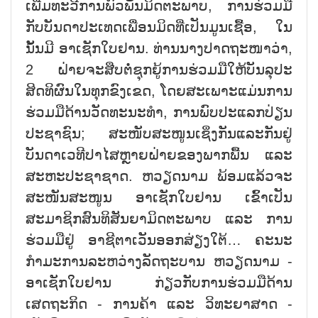
ເພີ່ມທະວີການພົວພັນມິດຕະພາບ, ການຮ່ວມມື
ກັບບັນດາປະເທດເພື່ອນມິດທີ່ເປັນມູນເຊື້ອ, ໃນ
ນັ້ນມີ ອາເຊັກໃບຢານ. ທ່ານນາງປາດຖະໜາວ່າ,
2 ຝ່າຍຈະສືບຕໍ່ຊຸກຍູ້ການຮ່ວມມືໃຫ້ບັນລຸປະ
ສິດທິຜົນໃນທຸກຂົງເຂດ, ໂດຍສະເພາະແມ່ນການ
ຮ່ວມມືດ້ານວັດທະນະທຳ, ການພົບປະແລກປ່ຽນ
ປະຊາຊົນ; ສະໜັບສະໜູນເຊິ່ງກັນແລະກັນຢູ່
ບັນດາເວທີປາໄສຫຼາຍຝ່າຍຂອງພາກພື້ນ ແລະ
ສະຫະປະຊາຊາດ. ຫວຽດນາມ ພ້ອມແລ້ວຈະ
ສະໜັນສະໜູນ ອາເຊັກໃບຢານ ເຂົ້າເປັນ
ສະມາຊິກສົນທິສັນຍາມິດຕະພາບ ແລະ ການ
ຮ່ວມມືຢູ່ ອາຊີຕາເວັນອອກສ່ຽງໃຕ້… ຄະນະ
ກຳມະການລະຫວ່າງລັດຖະບານ ຫວຽດນາມ -
ອາເຊັກໃບຢານ ກ່ຽວກັບການຮ່ວມມືດ້ານ
ເສດຖະກິດ - ການຄ້າ ແລະ ວິທະຍາສາດ -