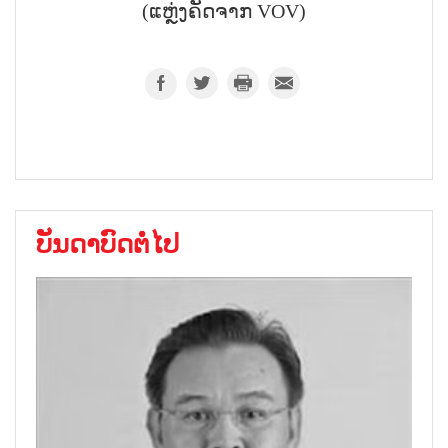
(ແຫຼ່ງຄັດຈາກ VOV)
ບັນດາບົດຕໍ່ໄປ