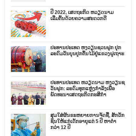
ປີ 2022, ເສດຖະກິດ ຫວຽດນາມ
ເລີ່ມຕົ້ນດ້ວຍຄວາມສະດວກດີ
ປະທານປະເທດ ຫງວຽນຊວນຟຸກ ປຸກ
ລະດົມວັນບຸນປູກຕົ້ນໄມ້ຢູ່ແຂວງຝູເຖາະ
ປະທານປະເທດ ຫວຽດນາມ ຫງວຽນຊ
ວັນຟຸກ: ລະດົມທຸກແຫຼ່ງກຳລັງເພື່ອ
ພັດທະນາເສດຖະກິດກະສິກຳ
ສຸມໃສ່ຜັນຂະຫຍາຍການຈັດຊື້, ສັກວັກ
ຊິນໃຫ້ແກ່ເດັກອາຍຸແຕ່ 5 ປີ ຫາຕ່ຳ
ກວ່າ 12 ປີ