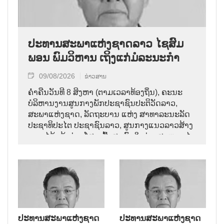
ປະທານສະພາແຫ່ງຊາດລາວ ໄຊສົມ
ພອນ ພົມວິຫານ ເຖິງແກ່ມໍລະນະກຳ
09/08/2026
ຂ່າວສານ
ຄ່ຳຄືນວັນທີ 8 ສິງຫາ (ຕາມເວລາທ້ອງຖິ່ນ), ຄະນະ
ບໍລິຫານງານສູນກາງພັກປະຊາຊົນປະຕິວັດລາວ,
ສະພາແຫ່ງຊາດ, ລັດຖະບານ ແຫ່ງ ສາທາລະນະລັດ
ປະຊາທິປະໄຕ ປະຊາຊົນລາວ, ສູນກາງແນວລາວສ້າງ
ຊາດ ໄດ້ແຈ້ງຂ່າວໂສກເສົ້າສະຫຼົດໃຈວ່າ: ສະຫາຍ ໄຊ
ສົມພອນ ພົມວິຫານ, ປະທານສະພາແຫ່ງຊາດລາວ
ໄດ້ເຖິງແກ່ມໍລະນະກຳ ໃນອາຍຸ 70 ປີ, ຫຼັງຈາກປ່ວຍ
ຮ້າຍແຮງມາເປັນໄລຍະໜຶ່ງ.
ປະທານສະພາແຫ່ງຊາດ
ປະທານສະພາແຫ່ງຊາດ