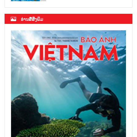
ອ່ານສື່ສິ່ງພິມ