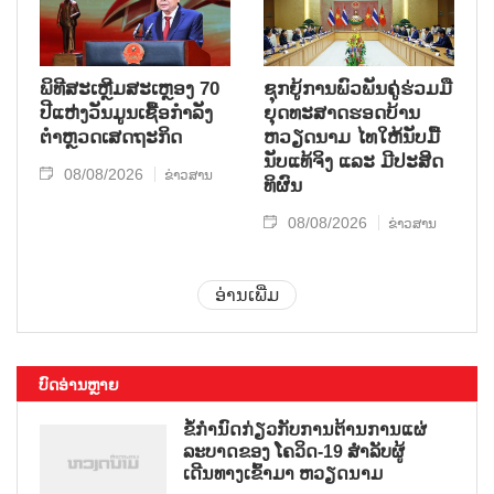
ພິທີສະເຫຼີມສະເຫຼອງ 70
ຊຸກ​ຍູ້​ການ​ພົວ​ພັນ​ຄູ່​ຮ່ວມ​ມື​
ປີແຫ່ງວັນມູນເຊື້ອກຳລັງ
ຍຸດ​ທະ​ສາດ​ຮອດ​ບ້ານ
ຕຳຫຼວດເສດຖະກິດ
ຫວຽດ​ນາມ ໄທ​ໃຫ້​ນັບ​ມື້​
ນັບ​ແທ້​ຈິງ ແລະ ມີ​ປະ​ສິດ​
08/08/2026
ຂ່າວສານ
ທິ​ຜົນ
08/08/2026
ຂ່າວສານ
ອ່ານເພີ່ມ
ບົດອ່ານຫຼາຍ
ຂໍ້ກຳນົດກ່ຽວກັບການຕ້ານການແຜ່
ລະບາດຂອງ ໂຄວິດ-19 ສຳລັບຜູ້
ເດີນທາງເຂົ້າມາ ຫວຽດນາມ