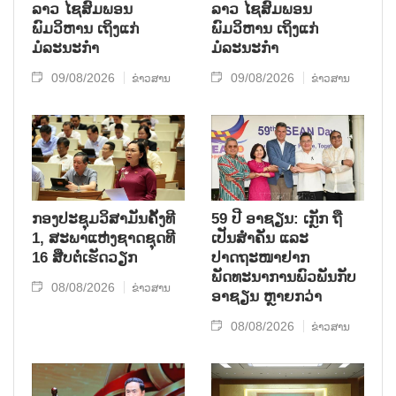
ລາວ ໄຊສົມພອນ
ລາວ ໄຊສົມພອນ
ພົມວິຫານ ເຖິງແກ່
ພົມວິຫານ ເຖິງແກ່
ມໍລະນະກຳ
ມໍລະນະກຳ
09/08/2026
09/08/2026
ຂ່າວສານ
ຂ່າວສານ
ກອງປະຊຸມວິສາມັນຄັ້ງທີ
59 ປີ ອາຊຽນ: ເກຼັກ ຖື
1, ສະພາແຫ່ງຊາດຊຸດທີ
ເປັນສຳຄັນ ແລະ
16 ສືບຕໍ່ເຮັດວຽກ
ປາດຖະໜາຢາກ
ພັດທະນາການພົວພັນກັບ
08/08/2026
ຂ່າວສານ
ອາຊຽນ ຫຼາຍກວ່າ
08/08/2026
ຂ່າວສານ