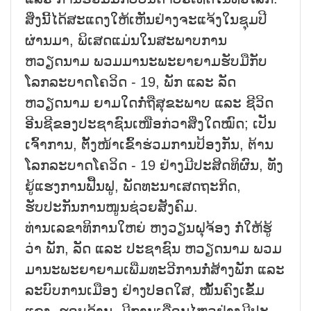
ສິ່ງນີ້ໄດ້ສະແດງໃຫ້ເຫັນຢ່າງຈະແຈ້ງໃນຊຸມປີ
ຜ່ານມາ, ພິເສດແມ່ນໃນສະພາບການ
ຫວຽດນາມ ພວມມານະພະຍາຍາມຮັບມືກັບ
ໂລກລະບາດໂຄວິດ - 19, ພັກ ແລະ ລັດ
ຫວຽດນາມ ຍາມໃດກໍ່ຖືສຸຂະພາບ ແລະ ຊີວິດ
ອີນຊີຂອງປະຊາຊົນເໜືອກ່ວາສິ່ງໃດໝົດ; ເປັນ
ເຈົ້າການ, ຕັ້ງໜ້າເຂົ້າຮ່ວມການປ້ອງກັນ, ຕ້ານ
ໂລກລະບາດໂຄວິດ - 19 ຢ່າງມີປະສິດທິຜົນ, ທັງ
ຍູ້ແຮງການຟື້ນຟູ, ພັດທະນາເສດຖະກິດ,
ຮັບປະກັນການໜູນຊ່ວຍສັງຄົມ.
ທ່ານເລຂາທິການໃຫຍ່ ຫງວຽນຝຸຈ້ອງ ກໍ່ໃຫ້ຮູ້
ວ່າ ພັກ, ລັດ ແລະ ປະຊາຊົນ ຫວຽດນາມ ພວມ
ມານະພະຍາຍາມເພີ່ມທະວີການກໍ່ສ້າງພັກ ແລະ
ລະບົບການເມືອງ ຢ່າງປອດໃສ, ໝັ້ນຄົງເຂັ້ມ