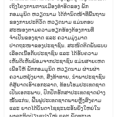
ເຖິງໂຄງການການເມືອງທຳອິດຂອງ ພັກ
ກອມມູນິດ ຫວຽດນາມ ໄດ້ກຳນົດໜ້າທີ່ພື້ນຖານ
ຂອງການປະຕິວັດ ຫວຽດນາມ ແມ່ນຕອບ
ສະໜອງຕາມຄວາມຮຽກຮ້ອງຕ້ອງການທີ່
ຈຳເປັນຂອງຊາດ ແລະ ຄວາມມຸ່ງມາດ
ປາດຖະໜາຂອງປະຊາຊົນ. ສະໜິດຕິດພັນແບບ
ເລືອດເນື້ອກັບປະຊາຊົນ ແລະ ໄດ້ຮັບຄວາມ
ເຫັນດີເຫັນພ້ອມຈາກປະຊາຊົນ ແມ່ນສາຍເຫດ
ເພື່ອໃຫ້ ພັກກອມມູນິດ ຫວຽດນາມ ຜ່ານຜ່າ
ຄວາມຫຍຸ້ງຍາກ, ສິ່ງທ້າທາຍ, ນຳພາປະຊາຊົນ
ຕໍ່ສູ້ຍາດເອົາເອກະລາດ, ທ້ອນໂຮມປະເທດຊາດ
ເປັນເອກະພາບ, ປົກປັກຮັກສາປະເທດຊາດຢ່າງ
ໝັ້ນແກ່ນ, ຟື້ນຟູປະເທດຊາດພາຍຫຼັງສົງຄາມ
ແລະ ຍາດໄດ້ບັນດາໄຊຊະນະອັນຍິ່ງໃຫຍ່ໃນ
ພາລະກິດປ່ຽນແປງໃໝ່ ແລະ ພັດທະນາ