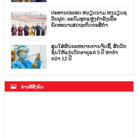
ປະທານປະເທດ ຫວຽດນາມ ຫງວຽນຊ
ວັນຟຸກ: ລະດົມທຸກແຫຼ່ງກຳລັງເພື່ອ
ພັດທະນາເສດຖະກິດກະສິກຳ
ສຸມໃສ່ຜັນຂະຫຍາຍການຈັດຊື້, ສັກວັກ
ຊິນໃຫ້ແກ່ເດັກອາຍຸແຕ່ 5 ປີ ຫາຕ່ຳ
ກວ່າ 12 ປີ
ອ່ານສື່ສິ່ງພິມ