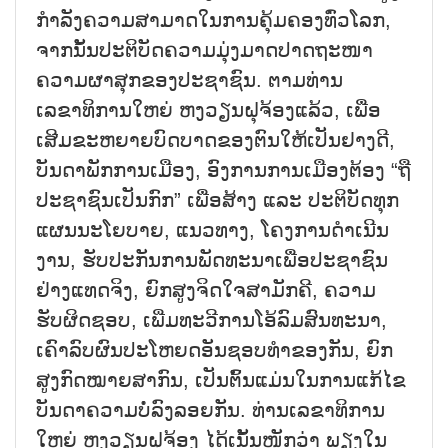
ກຳລັງຄວາມສາມາດໃນການຄຸ້ມຄອງທົ່ວໂລກ,
ຈາກນັ້ນປະຕິບັດຄວາມມຸ່ງມາດປາດຖະໜາ
ຄວາມຜາສຸກຂອງປະຊາຊົນ. ຕາມທ່ານ
ເລຂາທິການໃຫຍ່ ຫງວຽນຝຸຈ້ອງແລ້ວ, ເພື່ອ
ເສີມຂະຫຍາຍບົດບາດຂອງຕົນໃຫ້ເປັນຢາງດີ,
ບັນດາພັກການເມືອງ, ອົງການການເມືອງຕ້ອງ “ຖື
ປະຊາຊົນເປັນກົກ” ເພື່ອສ້າງ ແລະ ປະຕິບັດທຸກ
ແຜນນະໂຍບາຍ, ແນວທາງ, ໂຄງການດຳເນີນ
ງານ, ຮັບປະກັນການພັດທະນາເພື່ອປະຊາຊົນ
ຢ່າງແທດຈິງ, ຍົກສູງຈິດໃຈສາມັກຄີ, ຄວາມ
ຮັບຜິດຊອບ, ເພີ່ມທະວີການໂອ້ລົມສົນທະນາ,
ເຄົາລົບຜົນປະໂຫຍດອັນຊອບທຳຂອງກັນ, ຍົກ
ສູງກົດໝາຍສາກົນ, ເປັນຕົ້ນແມ່ນໃນການແກ້ໄຂ
ບັນດາຄວາມບໍ່ລົງລອຍກັນ. ທ່ານເລຂາທິການ
ໃຫຍ່ ຫງວຽນຝຸຈ້ອງ ໄດ້ເນັ້ນໜັກວ່າ ພຽງໃນ