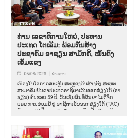
ທ່ານ ເລຂາທິການໃຫຍ່, ປະທານ
ປະເທດ ໂຕເລີມ: ພ້ອມກັນສ້າງ
ປະຊາຄົມ ອາຊຽນ ສາມັກຄີ, ໝັ້ນຄົງ
ເຂັ້ມແຂງ
05/08/2026
ຂ່າວສານ
ເນື່ອງໃນໂອກາດສະເຫຼີມສະຫຼອງວັນສ້າງຕັ້ງ ສະຫະ
ສະມາຄົມບັນດາປະເທດອາຊີຕາເວັນອອກສ່ຽງໃຕ້ (ອາ
ຊຽນ) ຄົບຮອບ 59 ປີ, ວັນເຊັນສົນທິສັນຍາໄມຕີຈິດ
ແລະ ການຮ່ວມມື ຢູ່ ອາຊີຕາເວັນອອກສ່ຽງໃຕ້ (TAC)
ຄົບຮອບ 50 ປີ ແລະ ຫວຽດນາມ ເຂົ້າເປັນສະມາຊິກ
ອາຊຽນ ຄົບຮອບ 31 ປີ,