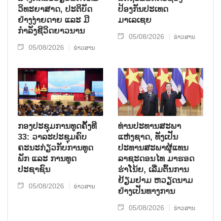
ວິທະຍາສາດ, ປະຕິບັດ
ປ້ອງກັນປະເທດ
ຢ່າງງ່າຍດາຍ ແລະ ມີ
ມາເລເຊຍ
ກຳລັງຊີວິດຍາວນານ
05/08/2026
ຂ່າວສານ
05/08/2026
ຂ່າວສານ
ກອງປະຊຸມການທູດຄັ້ງທີ
ທ່ານປະທານສະພາ
33: ວາລະປະຊຸມຄົບ
ແຫ່ງຊາດ, ທັງເປັນ
ຄະນະກ່ຽວກັບການທູດ
ປະທານສະພາຜູ້ແທນ
ພັກ ແລະ ການທູດ
ລາຊະດອນໄທ ມາຮອດ
ປະຊາຊົນ
ຮ່າໂນ້ຍ, ເລີ່ມຕົ້ນການ
ຢ້ຽມຢາມ ຫວຽດນາມ
05/08/2026
ຂ່າວສານ
ຢ່າງເປັນທາງການ
05/08/2026
ຂ່າວສານ