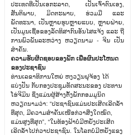
ປະເທດທີ່ເປັນເອກະລາດ, ເປັນເຈົ້າຕົນເອງ,
ສັນຕິພາບ, ມິດຕະພາບ, ຮ່ວມມື ແລະ
ພັດທະນາ, ເປັນຫຼາຍຮູບຫຼາຍແບບ, ຫຼາຍຝ່າຍ,
ເປັນມູນເຊື້ອຂອງລັດທິສາກົນອັນໄສແຈ້ງ ແລະ ຖື
ການພົວພັນລະຫວ່າງ ຫວຽດນາມ - ຈີນ ເປັນ
ສຳຄັນ.
ຄວາມຮັບຜິດຊອບຂອງພັກ ເພື່ອຜົນປະໂຫນດ
ຂອງປະຊາຊົນ
ທ່ານເລຂາທິການໃຫຍ່ ຫງວຽນຝຸຈ້ອງ ໄດ້
ແບ່ງປັນ ກັບກອງປະຊຸມທັດສະນະຂອງ ປະທານ
ໂຮ່ຈີມິນ ຊຶ່ງແມ່ນຜູ້ສ້າງຕັ້ງພັກກອມມູນິດ
ຫວຽດນາມວ່າ: “ປະຊາຊົນແມ່ນປະເສີດເລີດລ້ຳ
ທີ່ສຸດ, ມີຄວາມສຳຄັນເໜືອກ່ວາສິ່ງໃດໝົດ,
ແມ່ນສູງທີ່ສຸດ”, “ໃນທ້ອງຟ້າບໍ່ມີຫຍັງປະເສີດ
ເລີດລ້ຳໄປກ່ວາປະຊາຊົນ. ໃນໂລກບໍ່ມີຫຍັງແຂງ