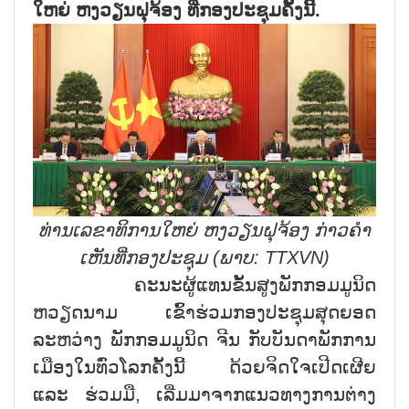
ໃຫຍ່ ຫງວຽນຝຸຈ້ອງ ທີ່ກອງປະຊຸມຄັ້ງນີ້
.
ທ່ານເລຂາທິການໃຫຍ່ ຫງວຽນຝຸຈ້ອງ ກ່າວຄຳ
ເຫັນທີ່ກອງປະຊຸມ (ພາບ:
TTXVN)
ຄະນະຜູ້ແທນຂັ້ນສູງພັກກອມມູນິດ
ຫວຽດນາມ ເຂົ້າຮ່ວມກອງປະຊຸມສຸດຍອດ
ລະຫວ່າງ ພັກກອມມູນິດ ຈີນ ກັບບັນດາພັກການ
ເມືອງໃນທົ່ວໂລກຄັ້ງນີ້ ດ້ວຍຈິດໃຈເປີດເຜີຍ
ແລະ ຮ່ວມມື, ເລີ່ມມາຈາກແນວທາງການຕ່າງ