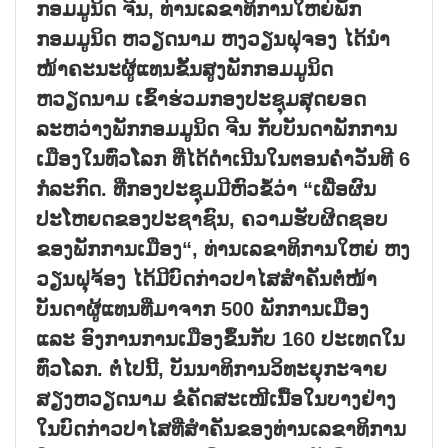
ກອມມູນິດ ຈີນ
,
ທ່ານເລຂາທິການໃຫຍ່ພັກ
ກອມມູນິດ ຫວຽດນາມ ຫງວຽນຝຸຈອງ ໄດ້ນຳ
ໜ້າຄະນະຜູ້ແທນຂັ້ນສູງພັກກອມມູນິດ
ຫວຽດນາມ ເຂົ້າຮ່ວມກອງປະຊຸມສຸດຍອດ
ລະຫວ່າງພັກກອມມູນິດ ຈີນ ກັບບັນດາພັກການ
ເມືອງໃນທົ່ວໂລກ ທີ່ໄດ້ດຳເນີນໃນຕອນຄ່ຳວັນທີ
6
ກໍລະກົດ. ທີ່ກອງປະຊຸມມີຫົວຂໍ້ວ່າ
“
ເພື່ອຜົນ
ປະໂຫຍດຂອງປະຊາຊົນ
,
ຄວາມຮັບຜິດຊອບ
ຂອງພັກການເມືອງ
“,
ທ່ານເລຂາທິການໃຫຍ່ ຫງ
ວຽນຝຸຈ້ອງ ໄດ້ມີບົດກ່າວປາໄສສຳຄັນຕໍ່ໜ້າ
ບັນດາຜູ້ແທນທີ່ມາຈາກ
500
ພັກການເມືອງ
ແລະ ອົງການການເມືອງຂຶ້ນກັບ
160
ປະເທດໃນ
ທົ່ວໂລກ.
ຕໍ່ໄປນີ້
,
ບັນນາທິການວິທະຍຸກະຈາຍ
ສຽງຫວຽດນາມ ຂໍຄັດສະເໜີເນື້ອໃນບາງຢ່າງ
ໃນບົດກ່າວປາໄສທີ່ສຳຄັນຂອງທ່ານເລຂາທິການ