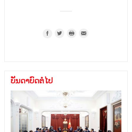
ບັນດາບົດຕໍ່ໄປ