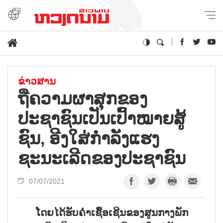
ຂ່າວສານ
ຖືຄວາມຜາສຸກຂອງ
ປະຊາຊົນເປັນເປົ້າໝາຍສູ້
ຊົນ, ອີງໃສ່ກຳລັງແຮງ
ຊະນະເລີດຂອງປະຊາຊົນ
07/07/2021
ໂດຍໄດ້ຮັບຄຳເຊື້ອເຊີນຂອງສູນກາງພັກ