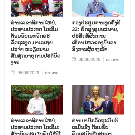
ທ່ານເລຂາທິການໃຫຍ່,
ກອງປະຊຸມການທູດຄັ້ງທີ
ປະທານປະເທດ ໂຕເລິມ
33: ຍົກສູງຄຸນນະພາບ,
ຕ້ອນຮັບເອກອັກຄະ
ປະສິດທິຜົນການ
ລັດຖະທູດ ມາເລເຊຍ
ເຄື່ອນໄຫວຂອງບັນດາ
ປະຈຳ ຫວຽດນາມ
ອົງການຜູ້ຕາງໜ້າ
ສິ້ນສຸດອາຍຸການປະຕິບັດ
05/08/2026
ຂ່າວສານ
ງານ
05/08/2026
ຂ່າວສານ
ທ່ານເລຂາທິການໃຫຍ່,
ທ່ານນາຍົກລັດຖະມົນຕີ
ປະທານປະເທດ ໂຕເລິມ:
ເລມິນຮຶງ ຕ້ອນຮັບ
ສ້າງກົດລະບຽບພັກໃຫ້ມີ
ລັດຖະມົນຕີກະຊວງ