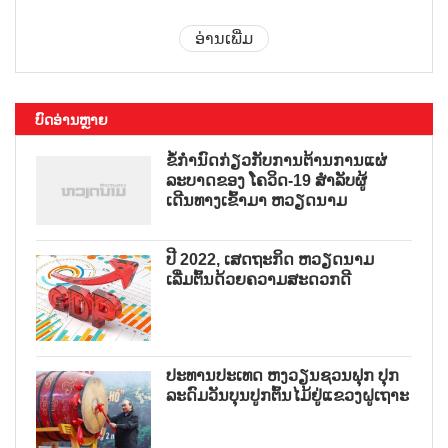
ອ່ານເພີ່ມ
ບົດອ່ານຫຼາຍ
ຂໍ້ກຳນົດກ່ຽວກັບການຕ້ານການແຜ່
ລະບາດຂອງ ໂຄວິດ-19 ສຳລັບຜູ້
ເດີນທາງເຂົ້າມາ ຫວຽດນາມ
ປີ 2022, ເສດຖະກິດ ຫວຽດນາມ
ເລີ່ມຕົ້ນດ້ວຍຄວາມສະດວກດີ
ປະທານປະເທດ ຫງວຽນຊວນຟຸກ ປຸກ
ລະດົມວັນບຸນປູກຕົ້ນໄມ້ຢູ່ແຂວງຝູເຖາະ