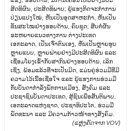
ແຂງ, ຮອບດ້ານ, ມີການເຄື່ອນໄຫວຢ່າງມີປະ
ສິດທິຜົນ, ປະສິດທິພາບ; ຍູ້ແຮງກິດຈະກຳການ
ປ່ຽນແປງໃໝ່, ຫັນເປັນອຸດສາຫະກຳ, ຫັນເປັນ
ທັນສະໄໝຢ່າງຮອບດ້ານ, ຄົບຊຸດ; ສືບຕໍ່ຜັນ
ຂະຫຍາຍແນວທາງການ ຕ່າງປະເທດ
ເອກະລາດ, ເປັນເຈົ້າຕົນເອງ, ຫັນເປັນຫຼາຍຮູບ
ຫຼາຍແບບ, ຫຼາຍຝ່າຍຢ່າງມີປະສິດທິຜົນ ແລະ
ເຊື່ອມໂຍງເຂົ້າກັບສາກົນຢ່າງຮອບດ້ານ, ເລິກ
ເຊິ່ງ, ພ້ອມແລ້ວທີ່ຈະເປັນມິດ, ແມ່ນຄູ່ຮ່ວມມືທີ່ມີ
ຄວາມໄວ້ເນື້ອເຊື່ອໃຈ ແລະ ຍູ້ແຮງການຮ່ວມມື
ກັບບັນດາກຳລັງພັກການເມືອງ, ສັງຄົມ ແລະ
ປະຊາຊົນບັນດາປະເທດ, ສູ້ຊົນເພື່ອສັນຕິພາບ,
ເອກະລາດແຫ່ງຊາດ, ປະຊາທິປະໄຕ, ຮ່ວມມື
ພັດທະນາ ແລະ ມີຄວາມກ້າວໜ້າທາງສັງຄົມ.
(ແຫຼ່ງຄັດຈາກ VOV)