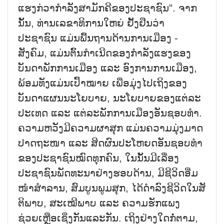
ແຮງກ່ວາກຳລັງສາມັກຄີຂອງປະຊາຊົນ”. ຈາກ
ນັ້ນ, ທ່ານເລຂາທິການໃຫຍ່ ຢັ້ງຢືນວ່າ
ປະຊາຊົນ ແມ່ນພື້ນຖານດ້ານການເມືອງ -
ສັງຄົມ, ແມ່ນຕົ້ນກຳເນີດຂອງກຳລັງແຮງຂອງ
ບັນດາພັກການເມືອງ ແລະ ອົງການການເມືອງ,
ພ້ອມທັງແມ່ນເປົ້າໝາຍ ເພື່ອມຸ່ງໄປເຖິງຂອງ
ບັນດາແຜນນະໂຍບາຍ, ນະໂຍບາຍຂອງແຕ່ລະ
ປະເທດ ແລະ ແຕ່ລະພັກການເມືອງອັນຊອບທຳ.
ຄວາມຫວັງມີຄວາມຜາສຸກ ແມ່ນຄວາມມຸ່ງມາດ
ປາດຖະໜາ ແລະ ສິດຜົນປະໂຫຍດອັນຊອບທຳ
ຂອງປະຊາຊົນໝົດທຸກຄົນ, ໃນນັ້ນມີເລື່ອງ
ປະຊາຊົນພັດທະນາຢ່າງຮອບດ້ານ, ມີຊີວິດອີ່ມ
ໜຳສຳລານ, ສົມບູນພູມສຸກ, ໄດ້ດຳລົງຊີວິດໃນສັ
ຕິພາບ, ສະເໝີພາບ ແລະ ຄວາມຮັກແພງ
ຊ່ວຍເຫຼືອເຊິ່ງກັນແລະກັນ. ເຖິງຢ່າງໃດກໍ່ຕາມ,