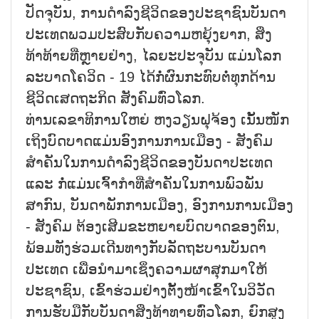
ປັດຈຸບັນ, ການດຳລົງຊີວິດຂອງປະຊາຊົນບັນດາ
ປະເທດພວມປະສົບກັບຄວາມຫຍຸ້ງຍາກ, ສິ່ງ
ທ້າທ້າຍທີ່ຫຼາຍຢ່າງ, ໄລຍະປະຈຸບັນ ແມ່ນໂລກ
ລະບາດໂຄວິດ - 19 ໄດ້ກໍ່ຜົນກະທົບຕໍ່ທຸກດ້ານ
ຊີວິດເສດຖະກິດ ສັງຄົມທົ່ວໂລກ.
ທ່ານເລຂາທິການໃຫຍ່ ຫງວຽນຝຸຈ້ອງ ເນັ້ນໜັກ
ເຖິງບົດບາດແມ່ນອົງການການເມືອງ - ສັງຄົມ
ສຳຄັນໃນການດຳລົງຊີວິດຂອງບັນດາປະເທດ
ແລະ ກໍ່ແມ່ນເຈົ້າກຳທີ່ສຳຄັນໃນການພົວພັນ
ສາກົນ, ບັນດາພັກການເມືອງ, ອົງການການເມືອງ
- ສັງຄົມ ຕ້ອງເສີມຂະຫຍາຍບົດບາດຂອງຕົນ,
ພ້ອມທັງຮ່ວມເດີນທາງກັບລັດຖະບານບັນດາ
ປະເທດ ເພື່ອນຳມາເຊິ່ງຄວາມຜາສຸກມາໃຫ້
ປະຊາຊົນ, ເຂົ້າຮ່ວມຢ່າງຕັ້ງໜ້າເຂົ້າໃນວິວັດ
ການຮັບມືກັບບັນດາສິ່ງທ້າທາຍທົ່ວໂລກ, ຍົກສູງ