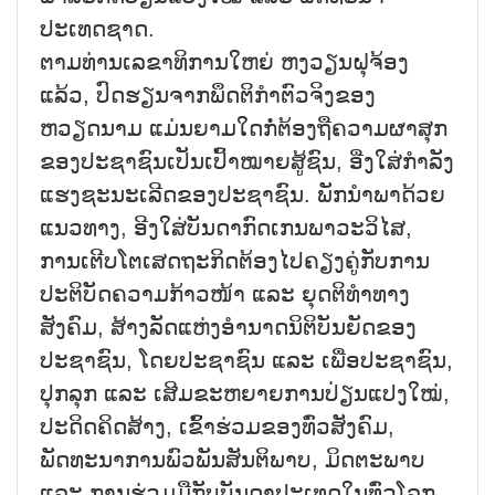
ປະເທດຊາດ.
ຕາມທ່ານເລຂາທິການໃຫຍ່ ຫງວຽນຝຸຈ້ອງ
ແລ້ວ, ປົດຮຽນຈາກພຶດຕິກຳຕົວຈິງຂອງ
ຫວຽດນາມ ແມ່ນຍາມໃດກໍ່ຕ້ອງຖືຄວາມຜາສຸກ
ຂອງປະຊາຊົນເປັນເປົ້າໝາຍສູ້ຊົນ, ອີ່ງໃສ່ກຳລັງ
ແຮງຊະນະເລີດຂອງປະຊາຊົນ. ພັກນຳພາດ້ວຍ
ແນວທາງ, ອີງໃສ່ບັນດາກົດເກນພາວະວິໄສ,
ການເຕີບໂຕເສດຖະກິດຕ້ອງໄປຄຽງຄູ່ກັບການ
ປະຕິບັດຄວາມກ້າວໜ້າ ແລະ ຍຸດຕິທຳທາງ
ສັງຄົມ, ສ້າງລັດແຫ່ງອຳນາດນິຕິບັນຍັດຂອງ
ປະຊາຊົນ, ໂດຍປະຊາຊົນ ແລະ ເພື່ອປະຊາຊົນ,
ປຸກລຸກ ແລະ ເສີມຂະຫຍາຍການປ່ຽນແປງໃໝ່,
ປະດິດຄິດສ້າງ, ເຂົ້າຮ່ວມຂອງທົ່ວສັງຄົມ,
ພັດທະນາການພົວພັນສັນຕິພາບ, ມິດຕະພາບ
ແລະ ການຮ່ວມມືກັບບັນດາປະເທດໃນທົ່ວໂລກ.