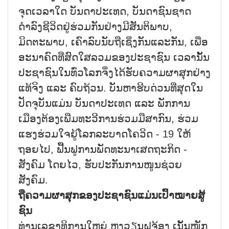
ຈຸດເວລາໃດ ບັນດາປະເທດ, ບັນດາຊົນຊາດ
ດຳລົງຊີວິດຢູ່ຮ່ວມກັນຢ່າງມີສັນຕິພາບ,
ມິດຕະພາບ, ເຄົາລົບນັບຖືເຊິ່ງກັນແລະກັນ, ເພື່ອ
ອະນາຄົດທີ່ສົດໃສລວມຂອງປະຊາຊົນ ເວລານັ້ນ
ປະຊາຊົນໃນທົ່ວໂລກຈຶ່ງໄດ້ຮັບຄວາມຜາສຸກຢ່າງ
ແທ້ຈິງ ແລະ ຄົບຖ້ວນ. ບັນຫາຮີບດ່ວນທີ່ສຸດໃນ
ປັດຈຸບັນແມ່ນ ບັນດາປະເທດ ແລະ ພັກການ
ເມືອງຕ້ອງເພີ່ມທະວີການຮ່ວມມືສາກົນ, ຮ່ວມ
ແຮງຮ່ວມໃຈຍູ້ໂລກລະບາດໂຄວິດ - 19 ໃຫ້
ຖອຍໄປ, ຟື້ນຟູການພັດທະນາເສດຖະກິດ -
ສັງຄົມ ໂດຍໄວ, ຮັບປະກັນການໜູນຊ່ວຍ
ສັງຄົມ.
ຖືຄວາມຜາສຸກຂອງປະຊາຊົນແມ່ນເປົ້້າໝາຍສູ້
ຊົນ
ທ່ານເລຂາທິການໃຫຍ່ ຫງວຽນຝຸຈ້ອງ ເນັ້ນໜັກ