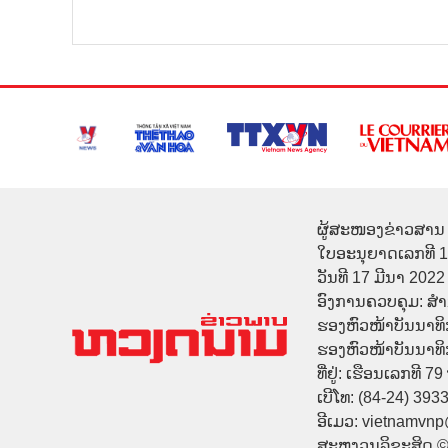
ຜູ້ສະໜອງຂ່າວສານ 
ໃບອະນຸຍາດເລກທີ 
ວັນທີ 17 ມີນາ 2022
ອົງການຄວບຄຸມ: ສ
ຮອງຫົວໜ້າບັນນາທິ
ຮອງຫົວໜ້າບັນນາທິກາ
ທີ່ຢູ່: ເຮືອນເລກທີ 7
ເບີໂທ: (84-24) 393
ອີເມວ: vietnamvn
ສະຫງວນລິຂະສິດ 