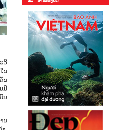
ອ່ານສື່ສິ່ງພິມ
ະວີ
ືໃນ
ຄັນ
ມມີ
ບົບ
້ານ
້າ,