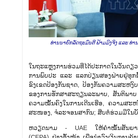
ທ່ານນາຍົກລັດຖະມົນຕີ ຟ້າມມິງຈິງ ແລະ ທ່
ໃນຖະແຫຼງການຮ່ວມທີ່ໄດ້ປະກາດໃນວັນດຽວ
ການພົບປະ ແລະ ແລກປ່ຽນສອງຝ່າຍຢູ່ທຸກຂັ້
ຂົງເຂດປ້ອງກັນຊາດ, ປ້ອງກັນຄວາມສະຫງົບ
ຂອງການຮັກສາສະຖຽນລະພາບ, ສັນຕິພາບ
ຄວາມໝັ້ນຄົງໃນການເດີນເຮືອ, ຄວາມສະຫ
ສະໜອງ, ຈໍລະຈອນສາກົນ; ສືບຕໍ່ຮ່ວມມືໃນບ
ຫວຽດນາມ - UAE ໃຫ້ຄຳໝັ້ນສັນຍາສົມທ
(CEPA) ຢ່າງຕັ້ງໜ້າ ເພື່ອນຳວົງເງິນການຄ້າ