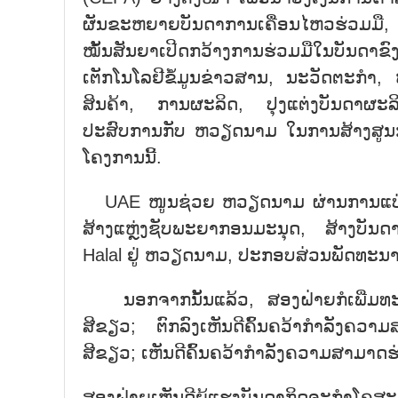
ຜັນຂະຫຍາຍບັນດາການເຄື່ອນໄຫວຮ່ວມມື, ເ
ໝັ້ນສັນຍາເປີດກວ້າງການຮ່ວມມືໃນບັນດ
ເຕັກໂນໂລຢີຂໍ້ມູນຂ່າວສານ, ນະວັດຕະກຳ, 
ສິນຄ້າ, ການຜະລິດ, ປຸງແຕ່ງບັນດາຜະລ
ປະສົບການກັບ ຫວຽດນາມ ໃນການສ້າງສູນກາ
ໂຄງການນີ້.
UAE ໜູນຊ່ວຍ ຫວຽດນາມ ຜ່ານການແບ່ງປັ
ສ້າງແຫຼ່ງຊັບພະຍາກອນມະນຸດ, ສ້າງບັນ
Halal ຢູ່ ຫວຽດນາມ, ປະກອບສ່ວນພັດທະນາລ
ນອກຈາກນັ້ນແລ້ວ, ສອງຝ່າຍກໍເພີ່ມທະວ
ສີຂຽວ; ຕົກລົງເຫັນດີຄົ້ນຄວ້າກຳລັງຄວ
ສີຂຽວ; ເຫັນດີຄົ້ນຄວ້າກໍາລັງຄວາມສາມາດຮ
ສອງຝ່າຍເຫັນດີຍູ້ແຮງບັນດາກິດຈະກຳໂຄສະ