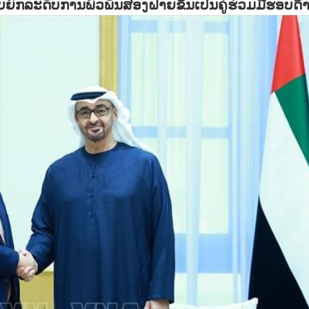
ຍົກລະດັບການພົວພັນສອງຝ່າຍຂຶ້ນເປັນຄູ່ຮ່ວມມືຮອບດ້