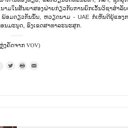
ມໃນສັນຍາສອງຝ່າຍກ່ຽວກັບການຍົກເວັ້ນວິຊາສຳລັບຜູ້
້ອມດຽວກັນນັ້ນ, ຫວຽດນາມ - UAE ກໍ່ເຫັນດີຍູ້ແຮງ
ກອນມະນຸດ, ຂົງເຂດສາທາລະນະສຸກ.
ຫຼ່ງຄັດຈາກ VOV)