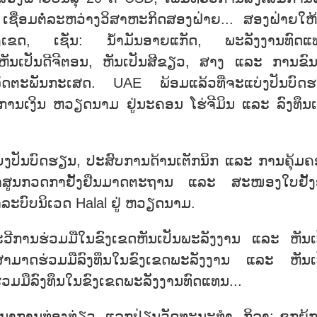
ຊື່ອມຕໍ່ລະຫວ່າງວິສາຫະກິດສອງຝ່າຍ... ສອງຝ່າຍໃຫ້
າຂົງເຂດ, ເຊັ່ນ: ນ້ຳມັນອາຍແກັດ, ພະລັງງານທົດແ
ຫັນເປັນດີຈີຕອນ, ຫັນເປັນສີຂຽວ, ສາງ ແລະ ການຂົນສ
ິດຕະພັນກະເສດ. UAE ພ້ອມແລ້ວທີ່ຈະແບ່ງປັນບົດ
ນເງິນ ຫວຽດນາມ ຢູ່ນະຄອນ ໂຮ່ຈີມິນ ແລະ ລົງທຶນເຂ
ນບົດຮຽນ, ປະສົບການດ້ານເຕັກນິກ ແລະ ການຄຸ້ມຄ
ດາສູນກວດກາຢັ້ງຢືນມາດຕະຖານ ແລະ ສະໜອງໃບຢັ້ງ
ະບົບນິເວດ Halal ຢູ່ ຫວຽດນາມ.
ີການຮ່ວມມືໃນຂົງເຂດຫັນເປັນພະລັງງານ ແລະ ຫັນເ
າມສາມາດຮ່ວມມືລົງທຶນໃນຂົງເຂດພະລັງງານ ແລະ ຫັນເ
່ວມມືລົງທຶນໃນຂົງເຂດພະລັງງານທົດແທນ...
ນາການທ່ອງທ່ຽວ, ແລກປ່ຽນວັດທະນະທຳ, ກິລາ; ຊຸກຍູ້