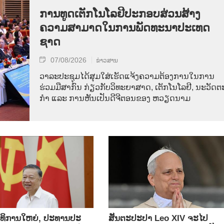
ການ​ທູດ​ເຕັກ​ໂນ​ໂລ​ຢີ​ປະ​ກອບ​ສ່ວນ​ສ້າງ​
ຄວາມ​ສາ​ມາດ​ໃນ​ການ​ພັດ​ທະ​ນາ​ປະ​ເທດ​
ຊາດ
07/08/2026
ຂ່າວສານ
ວາ​ລະ​ປະ​ຊຸມ​ໄດ້​ສຸມ​ໃສ່​ເຮັດ​ແຈ້ງ​ຄວາມ​ຕ້ອງ​ການ​ໃນ​ການ​
ຮ່ວມ​ມື​ສາ​ກົນ ກ່ຽວ​ກັບ​ວິ​ທະ​ຍາ​ສາດ, ເຕັກ​ໂນ​ໂລ​ຢີ, ນະ​ວັດ​ຕະ
ກຳ ແລະ ການ​ຫັນ​ເປັນ​ດີ​ຈີ​ຕອນ​ຂອງ ຫວຽດ​ນາມ
​ທິ​ການ​ໃຫຍ່, ປ​ະ​ທານ​ປະ​
ສັນຕະປະປາ Leo XIV ຈະໄປ