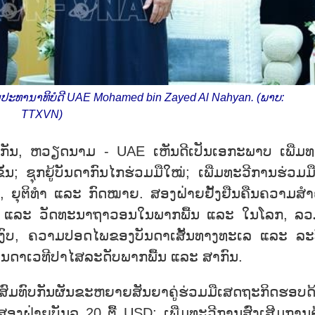
ານປະທານາທິບໍດີ UAE Mohamed bin Zayed Al Nahyan. (ພາບ:
TTXVN)
ກັນ, ຫວຽດນາມ - UAE ເຫັນດີເປັນເອກະພາບ ເພີ່ມທ
ນ; ຊຸກຍູ້ບັນດາກົນໄກຮ່ວມມືໃໝ່; ເພີ່ມທະວີການຮ່ວມມ
, ຍຸຕິທຳ ແລະ ກົດໝາຍ. ສອງຝ່າຍຢັ້ງຢືນຄືນຄວາມສຳ
 ແລະ ວັດທະນາຖາວອນໃນພາກພື້ນ ແລະ ໃນໂລກ, ລວ
ງົບ, ຄວາມປອດໄພຂອງບັນດາເສັ້ນທາງທະເລ ແລະ ລະ
ັນດາເວທີປາໄສລະດັບພາກພື້ນ ແລະ ສາກົນ.
ົບກັນຜັນຂະຫຍາຍສັນຍາຄູ່ຮ່ວມມືເສດຖະກິດຮອບດ
ສອງຝ່າຍບັນລຸ 20 ຕື້ USD; ເພີ່ມທະວີການສົ່ງເສີມການຄ