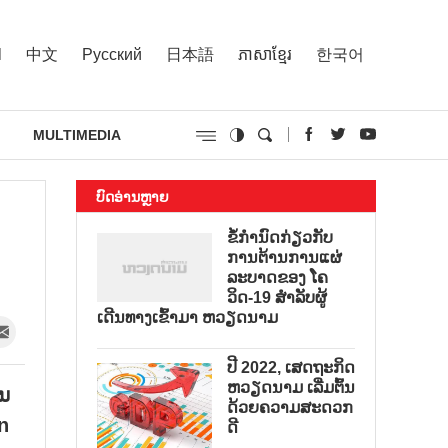
l
中文
Русский
日本語
ភាសាខ្មែរ
한국어
MULTIMEDIA
ບົດອ່ານຫຼາຍ
ຂໍ້ກຳນົດກ່ຽວກັບ
ການຕ້ານການແຜ່
ລະບາດຂອງ ໂຄ
ວິດ-19 ສຳລັບຜູ້
ເດີນທາງເຂົ້າມາ ຫວຽດນາມ
ປີ 2022, ເສດຖະກິດ
ຫວຽດນາມ ເລີ່ມຕົ້ນ
ານ
ດ້ວຍຄວາມສະດວກ
n
ດີ