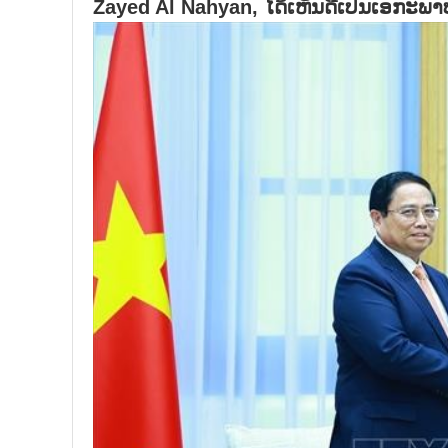
Zayed Al Nahyan, ໄດ້ເຫັນດີເປັນເອກະພາບ