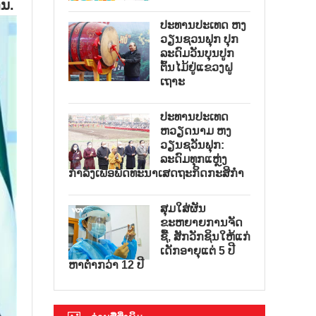
ານ.
ປະທານປະເທດ ຫງ
ວຽນຊວນຟຸກ ປຸກ
ລະດົມວັນບຸນປູກ
ຕົ້ນໄມ້ຢູ່ແຂວງຝູ
ເຖາະ
ປະທານປະເທດ
ຫວຽດນາມ ຫງ
ວຽນຊວັນຟຸກ:
ລະດົມທຸກແຫຼ່ງ
ກຳລັງເພື່ອພັດທະນາເສດຖະກິດກະສິກຳ
ສຸມໃສ່ຜັນ
ຂະຫຍາຍການຈັດ
ຊື້, ສັກວັກຊິນໃຫ້ແກ່
ເດັກອາຍຸແຕ່ 5 ປີ
ຫາຕ່ຳກວ່າ 12 ປີ