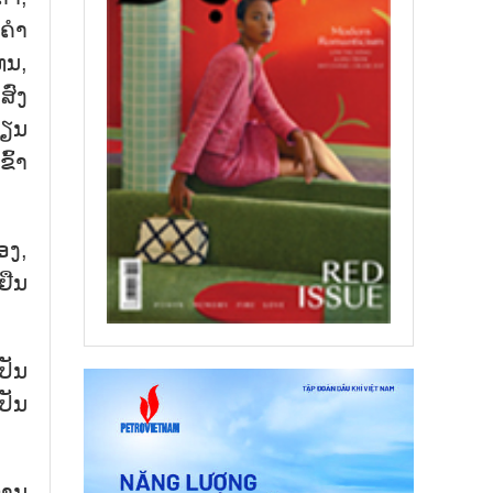
ຄໍາ
ທນ,
ົ່ງ
ຮຽນ
ົ້າ
ອງ,
ຢືນ
ປັນ
ປັນ
ການ