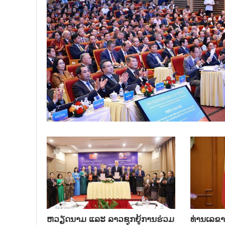
ຫວຽດ​ນາມ ແລະ ລາວ​ຊຸກ​ຍູ້​ການ​ຮ່ວມ​
ທ່ານ​ເລ​ຂາ