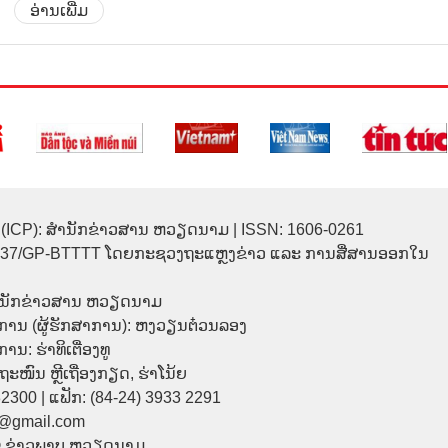
ອ່ານເພີ່ມ
(ICP): ສຳນັກຂ່າວສານ ຫວຽດນາມ | ISSN: 1606-0261
137/GP-BTTTT ໂດຍກະຊວງຖະແຫຼງຂ່າວ ແລະ ການສື່ສານອອກໃນ
ຳນັກຂ່າວສານ ຫວຽດນາມ
ການ (ຜູ້ຮັກສາການ): ຫງວຽນຕ໋ວນລອງ
ນ: ຮ່າທິເຕື່ອງທູ
9 ຖະໜົນ ຫຼີເຖື່ອງກຽດ, ຮ່າໂນ້ຍ
32300 | ແຟັກ: (84-24) 3933 2291
p@gmail.com
© ຂ່າວພາບ ຫວຽດນາມ