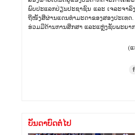
ພົບປະແລກປ່ຽນປະຊາຊົນ ແລະ ເຈລະຈາລົງນາ
ຖືໜັງສືຜ່ານແດນທຳມະດາຂອງສອງປະເທດ. ພ
ຮ່ວມມືດ້ານການສຶກສາ ແລະແຫຼ່ງຊັບພະຍາ
(ແ
ບັນດາບົດຕໍ່ໄປ