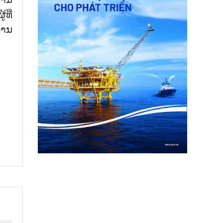
ທີ່
ການ