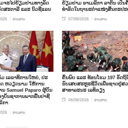
ມ​ຈະ​ໄປ​ຢ້ຽມ​ຢາມ​ທາງ​ລັດ​
ຢ້ຽມຢາມ ອາເມລິກາ ລາຕິນ ເປັນຄັ
 ອົດ​ສະ​ຕາ​ລີ ແລະ ນິວ​ຊີ​ແລນ
ທຳອິດໃນຖານະຕຳແໜ່ງສັນຕະປະ
2026
07/08/2026
ຂ່າວສານ
ຂ່າວສານ
ິມ ເລ​ຂາ​ທິ​ການ​ໃຫຍ່, ປະ​
ຄົ້ນ​ພົບ ແລະ ທ້ອນ​ໂຮມ 197 ອັດ​ຖິ​ນ
ທດ ​ຫວຽດ​ນາມ ໃຫ້​ການ​
ຮົບ​ເສຍ​ສະຫຼະ​ຊີ​ວິດ​ເພື່ອ​ຊາດ​ຢູ່​ສວ
ທ່ານ Samuel Paparo ຜູ້​ບັນ​
ສາ​ທາ​ລະ​ນະ ເລ​ທິ​ຣຽງ
​ບັນ​ຊາ​ການພາກ​ພື້ນ​ປາ​ຊີ​
06/08/2026
ຂ່າວສານ
ລິ​ກາ
2026
ຂ່າວສານ