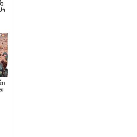
້ງ
ປາ
ັກ​
ນ​