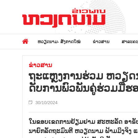
ຫວຽດນາມ- ສັງກາດໃໝ່
ຂ່າວສານ
ສາລະຄະ
ຂ່າວສານ
ຖະ​ແຫຼງ​ການ​ຮ່ວມ ຫວຽດ​ນ
ດັບ​ການ​ພົວ​ພັນ​ຄູ່​ຮ່ວມ​ມື​
30/10/2024
ໃນຂອບເຂດການຢ້ຽມຢາມ ສະຫະລັດ ອາຣັບ ເອມ
ນາຍົກລັດຖະມົນຕີ ຫວຽດນາມ ຟ້າມມິງຈິງ