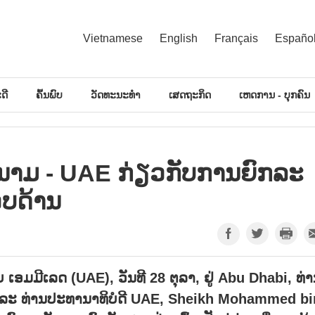
Vietnamese
English
Français
Españo
ດີ
ຄົ້ນພົບ
ວັດທະນະທຳ
ເສດຖະກິດ
ເຫດການ - ບຸກຄົນ
າມ - UAE ກ່ຽວ​ກັບ​ການ​ຍົກ​ລະ​
ຮອບ​ດ້ານ
ມີເລດ (UAE), ວັນທີ 28 ຕຸລາ, ຢູ່ Abu Dhabi, ທ່
 ແລະ ທ່ານປະທານາທິບໍດີ UAE, Sheikh Mohammed bi