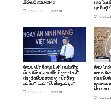
ມື​ດ້ານວ​ິ​ທະ​ຍາ​ສາດ
ເທດ ໂຕ​ເລິ
ຖະ​ກິດ​ຢູ່
07/08/2026
ຂ່າວສານ
07/08/
ທ່ານນາຍົກລັດຖະມົນຕີ ເລມິນຮຶງ:
ທ່ານ ໂຕ​ເລ
ຮັບປະກັນຄວາມໝັ້ນຄົງທາງໄຊເບີ
ທານ​ປະ​ເ
ຕ້ອງຕິດພັນລະຫວ່າງ “ປົກປ້ອງ
ຕ້ອນ​ຮັບ​
ລະບົບ” ແລະ “ປົກປ້ອງມະນຸດ”
ຊາ​ການກອງ
ຟິກ ອາ​ເມ​
06/08/2026
ຂ່າວສານ
06/08/