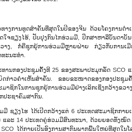
ທາງການທູດສຳຄັນທີ່ສຸດໃນປີຂອງຈີນ ດ້ວຍໂຄງການດຳເ
ດໃຈຊຽງໄຮ້, ປັບປຸງກົນໄກຮ່ວມມື, ປຶກສາຫາລືບັນດາບັ
ວາງ, ກໍ່ຄືຊຸກຍູ້ການຮ່ວມມືຫຼາຍຝ່າຍ ກ່ຽວກັບການເມື
ັດທະນະທຳ.
ນປະທານກອງປະຊຸມຄັ້ງທີ 25 ຂອງສະພາປະມຸກລັດ SCO 
ົດກ່າວຄຳເຫັນສຳຄັນ. ຂອບຂະໜາດຂອງກອງປະຊຸມຄັ້ງ
ຊິກໃນການຊຸກຍູ້ການຮ່ວມມືຢ່າງເລິກເຊິ່ງກວ້າງຂວາງ
າກປະຊາຄົມສາກົນ.
ຮ່ວມມື ຊຽງໄຮ ໄດ້ເປີດກວ້າງແຕ່ 6 ປະເທດສະມາຊິກກາຍເ
ແລະ 14 ປະເທດຄູ່ຮ່ວມມືສົນທະນາ, ດ້ວຍຍອດທັງໝົດ
. SCO ໄດ້ກາຍເປັນອົງການສາກົນພາກພື້ນໃຫຍ່ທີ່ສຸດໃນໂ