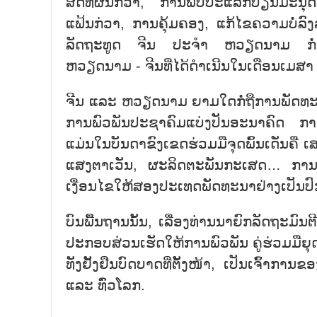
ສິດທິຜົນກ່ວາ, ການພົບປະແລກປ່ຽນມະນຸດສະ
ແຟ້ນກ່ວາ, ການຄຸ້ມຄອງ, ແກ້ໄຂຄວາມບໍ່ລົ
ລັດຖະທູດ ຈີນ ປະຈຳ ຫວຽດນາມ ກໍ່ຢັ້ງ
ຫວຽດນາມ - ຈີນທີ່ໄດ້ດຳເນີນໃນເດືອນເມສາ
ຈີນ ແລະ ຫວຽດນາມ ຍາມໃດກໍ່ຖືການພັດທະນ
ການພົວພັນປະຊາຄົມແບ່ງປັນອະນາຄົດ ການ
ແມ່ນໃນບັນດາຂົງເຂດຮ່ວມມືຈຸດພົ້ນເດັ່ນຄື
ແສງຕາເວັນ, ຜະລິດຕະພັນກະເສດ… ການພົ
ເງື່ອນໄຂໃຫ້ສອງປະເທດພັດທະນາຢ່າງເປັນປົ
ບົນພື້ນຖານນັ້ນ, ເລື່ອງທ່ານນາຍົກລັດຖະມ
ປະກອບສ່ວນເຮັດໃຫ້ການພົວພັນ ຄູ່ຮ່ວມມືຍ
ທັງຢັ້ງຢືນບົດບາດທີ່ຕັ້ງໜ້າ, ເປັນເຈົ້າກ
ແລະ ທົ່ວໂລກ.