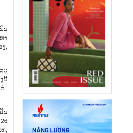
ນີນ
ນຫາ
ອງ,
ແລະ
ນີ້
ກ່
ປັນ
 26
ລກ,