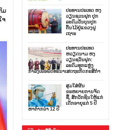
ກົມ
ປະທານປະເທດ ຫງ
ວຽນຊວນຟຸກ ປຸກ
ໃຈ
ລະດົມວັນບຸນປູກ
ຕົ້ນໄມ້ຢູ່ແຂວງຝູ
ເຖາະ
ປະທານປະເທດ
ຫວຽດນາມ ຫງ
ວຽນຊວັນຟຸກ:
ລະດົມທຸກແຫຼ່ງ
ກຳລັງເພື່ອພັດທະນາເສດຖະກິດກະສິກຳ
ສຸມໃສ່ຜັນ
ຂະຫຍາຍການຈັດ
ຊື້, ສັກວັກຊິນໃຫ້ແກ່
ເດັກອາຍຸແຕ່ 5 ປີ
ຫາຕ່ຳກວ່າ 12 ປີ