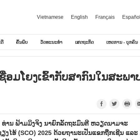
Vietnamese
English
Français
Españo
ດີ
ຄົ້ນພົບ
ວັດທະນະທຳ
ເສດຖະກິດ
ເຫດການ - ບຸກຄົນ
່ອມ​ໂຍ​ງ​ເຂົ້າ​ກັບ​ສາ​ກົນ​ໃນ​ສະ​ພາບ
 ທ່ານ ຟ້າມມິງຈິງ ນາຍົກລັດຖະມົນຕີ ຫວຽດນາມຈະ
ຊຽງໄຮ້ (SCO) 2025 ດ້ວຍຖານະເປັນແຂກຖືກເຊີນ ແລະ 