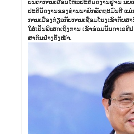
ບັນດາການເຄື່ອນໄຫວປະຕິບັດງານຢູ່ຈີນ ນັບແ
ປະຕິບັດງານຂອງທ່ານນາຍົກລັດຖະມົນຕີ ແມ່ນ
ການເມືອງກ່ຽວກັບການເຊື່ອມໂຍງເຂົ້າກັບສາ
ໃສ່ເປັນພິເສດເຖິງການ ເຂົ້າຮ່ວມບັນດາເວທ
ສາກົນຢ່າງຕັ້ງໜ້າ.