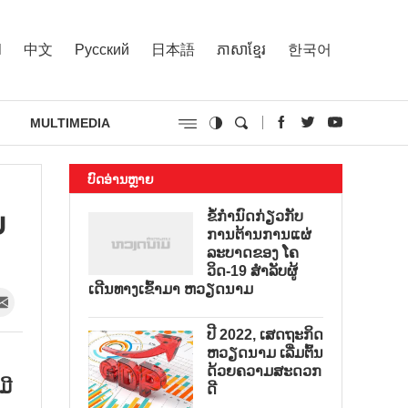
l
中文
Русский
日本語
ភាសាខ្មែរ
한국어
MULTIMEDIA
ບົດອ່ານຫຼາຍ
​
ຂໍ້ກຳນົດກ່ຽວກັບ
ການຕ້ານການແຜ່
ລະບາດຂອງ ໂຄ
ວິດ-19 ສຳລັບຜູ້
ເດີນທາງເຂົ້າມາ ຫວຽດນາມ
ປີ 2022, ເສດຖະກິດ
ຫວຽດນາມ ເລີ່ມຕົ້ນ
ດ້ວຍຄວາມສະດວກ
ມີ
ດີ