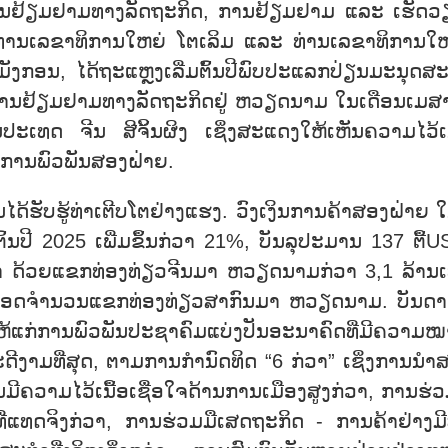
ນຢ້ຽມຢາມທາງລັດຖະກິດ, ການຢ້ຽມຢາມ ແລະ ເຮັດວ
ທ່ານເລຂາທິການໃຫຍ່ ໂຕເລິມ ແລະ ທ່ານເລຂາທິການໃຫ
ມັງກອນ, ໄດ້ຖະແຫຼງເລີ່ມຕົ້ນປີພົບປະແລກປ່ຽນມະນຸດສ
ການຢ້ຽມຢາມທາງລັດຖະກິດຢູ່ ຫວຽດນາມ ໃນເດືອນເມສາ
ເທດ ຈີນ ສີຈິ້ນຜິງ ເຊິ່ງສະແດງໃຫ້ເຫັນຄວາມໄວ້ເນ
ງການພົວພັນສອງຝ່າຍ.
ດ້ຮັບຮູ້ທ່າເຕີບໂຕຢ່າງແຮງ. ວົງເງິນການຄ້າສອງຝ່າຍ ໃ
ົ້ນປີ 2025 ເພີ່ມຂຶ້ນກ່ວາ 21%, ບັນລຸປະມານ 137 ຕື້U
ວໜ້າ ດ້ວຍແຂກທ່ອງທ່ຽວຈີນມາ ຫວຽດນາມກ່ວາ 3,1 ລ້ານເທ
5% ຍອດຈຳນວນແຂກທ່ອງທ່ຽວສາກົນມາ ຫວຽດນາມ. ບັນດາ
າໃຫ້ແກ່ການພົວພັນປະຊາຄົມແບ່ງປັນອະນາຄົດທີ່ມີຄວາມ
ີງາມທີ່ສຸດ, ຕາມການກຳນົດທິດ “6 ກ່ວາ” ເຊິ່ງການນຳ
ີຄວາມໄວ້ເນື້ອເຊື່ອໃຈດ້ານການເມືອງສູງກ່ວາ, ການຮ່ວ
ີ່ແທດຈິງກ່ວາ, ການຮ່ວມມືເສດຖະກິດ - ການຄ້າຢ່າງມ