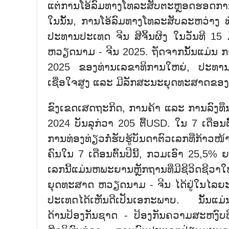
ແຕ່ການໂອ້ລົມທາງໂທລະສັບຕະຫຼອດຮອດກາ
ໃນນັ້ນ, ການໂອ້ລົມທາງໂທລະສັບລະຫວ່າງ 
ປະທານປະເທດ ຈີນ ສີຈິ້ນຜິງ ໃນວັນທີ 15 
ຫວຽດນາມ - ຈີນ 2025. ຖັດຈາກນັ້ນແມ່ນ 
2025 ຂອງທ່ານເລຂາທິການໃຫຍ່, ປະທານປະ
ເຊື່ອໃຈສູງ ແລະ ມີລັກສະນະຍຸດທະສາດຂອ
ຂົງເຂດເສດຖະກິດ, ການຄ້າ ແລະ ການລົງທຶນໄ
2024 ບັນລຸກ່ວາ 205 ຕື້USD. ໃນ 7 ເດືອນຕ
ການທ່ອງທ່ຽວກໍ່ຮັບຮູ້ບັນດາຕົວເລກທີ່ກ້າ
ຄົນໃນ 7 ເດືອນຕົ້ນປີນີ້, ກວມເອົາ 25,
ເລກນີ້ແມ່ນຫພະຍານຫຼັກຖານທີ່ມີຊີວິດຊີວ
ຍຸດທະສາດ ຫວຽດນາມ - ຈີນ ໄດ້ຢູ່ໃນໄລຍະດ
ປະເທດໄດ້ເຫັນດີເປັນເອກະພາບ. ນັ້ນແມ່ນມ
ດ້ານປ້ອງກັນຊາດ - ປ້ອງກັນຄວາມສະຫງົບທ