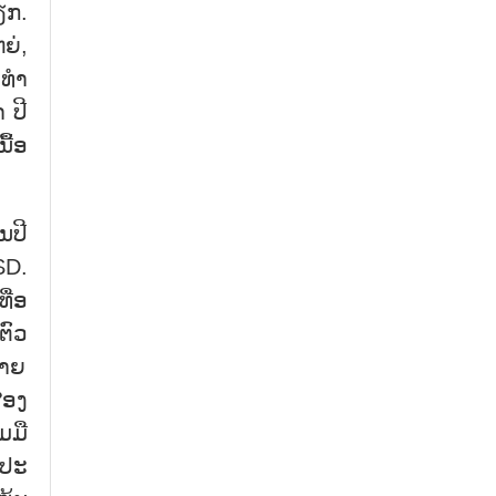
ຽກ.
ຍ່,
ະທຳ
 ປີ
ື້ອ
ນປີ
SD.
ື່ອ
ຕົວ
ໝາຍ
ສອງ
ມມື
ີປະ