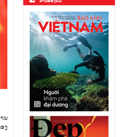
ອ່ານສື່ສິ່ງພິມ
່ານ
ກອງ