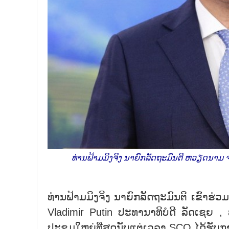
ທ່ານຟ້າມມິງຈິງ ນາຍົກລັດຖະມົນຕີ ຫວຽດນາມ 
ທ່ານຟ້າມມິງຈິງ ນາຍົກລັດຖະມົນຕີ ເຂົ້າຮ
Vladimir Putin ປະທານາທິບໍດີ ລັດເຊຍ ,
ປະຊຸມໃຫຍ່ທີ່ສຸດນັບແຕ່ເວລາ SCO ໄດ້ຮັບການ