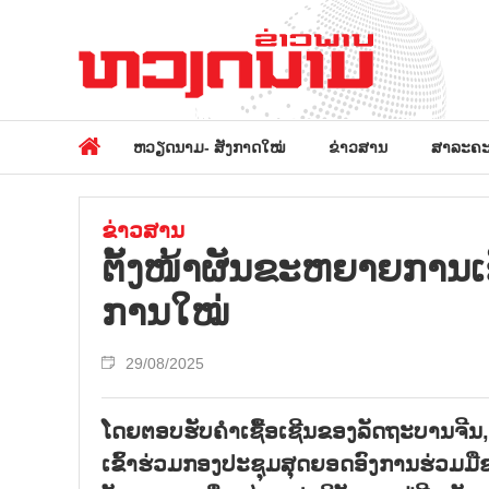
ຫວຽດນາມ- ສັງກາດໃໝ່
ຂ່າວສານ
ສາລະຄະ
ຂ່າວສານ
ຕັ້ງ​ໜ້າ​ຜັນ​ຂະ​ຫຍາຍ​ການ​ເຊື
ການ​ໃໝ່
29/08/2025
ໂດຍຕອບຮັບຄຳເຊື້ອເຊີນຂອງລັດຖະບານຈີນ,
ເຂົ້າຮ່ວມກອງປະຊຸມສຸດຍອດອົງການຮ່ວມມື