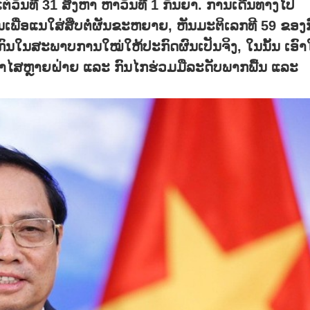
ຕ່ວັນທີ 31 ສິງຫາ ຫາວັນທີ 1 ກັນຍາ. ການເດີນທາງໄປ
ເພື່ອແນໃສ່ສືບຕໍ່ຜັນຂະຫຍາຍ, ຫັນມະຕິເລກທີ 59 ຂອງ
ກົນໃນສະພາບການໃໝ່ໃຫ້ປະກົດຜົນເປັນຈິງ, ໃນນັ້ນ ເອົາ
ີປາໄສຫຼາຍຝ່າຍ ແລະ ກົນໄກຮ່ວມມືລະດັບພາກພື້ນ ແລະ