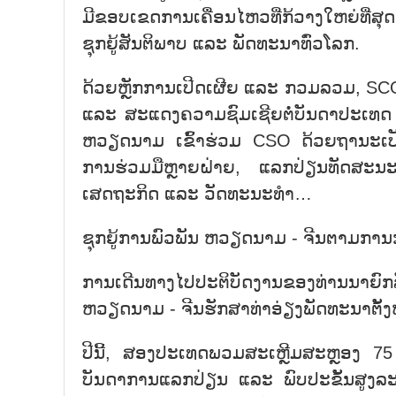
ມີຂອບເຂດການເຄື່ອນໄຫວທີ່ກ້ວາງໃຫຍ່ທີ່
ຊຸກຍູ້ສັນຕິພາບ ແລະ ພັດທະນາທົ່ວໂລກ.
ດ້ວຍຫຼັກການເປີດເຜີຍ ແລະ ກວມລວມ, SCO 
ແລະ ສະແດງຄວາມຊົມເຊີຍຕໍ່ບັນດາປະເທດ ແລ
ຫວຽດນາມ ເຂົ້າຮ່ວມ CSO ດ້ວຍຖານະເປັນ
ການຮ່ວມມືຫຼາຍຝ່າຍ, ແລກປ່ຽນທັດສະນະ
ເສດຖະກິດ ແລະ ວັດທະນະທຳ…
ຊຸກຍູ້ການພົວພັນ ຫວຽດນາມ - ຈີນຕາມການກ
ການເດີນທາງໄປປະຕິບັດງານຂອງທ່ານນາຍົກ
ຫວຽດນາມ - ຈີນຮັກສາທ່າອ່ຽງພັດທະນາຕັ້ງ
ປີນີ້, ສອງປະເທດພວມສະເຫຼີມສະຫຼອງ 75 
ບັນດາການແລກປ່ຽນ ແລະ ພົບປະຂັ້ນສູງລະຫ