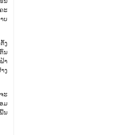
ໜ້ນ
ກຄະ
ພາບ
ັ້ງ
ົ້ນ
ຟ້າ
້າງ
 ຈະ
້ອມ
ື້ນ