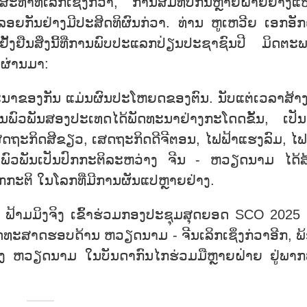
ທຳທີ່ເລິກເຊິ່ງກວ່າ, ການສົມທົບກັນຫຼາຍຝ່າຍຢ່າງແ
ງລອຍກັນຢ່າງມີປະສິດທິຜົນກ່ວາ. ທ່ານ ຫູເຫວີຍ ເອກອັ
ຢືນສິ່ງນີ້ທີ່ການພົບປະແລກປ່ຽນປະຊາຊົນປີ ມິດຕະ
 ຜ່ານມາ:
າຂອງກັນ ແມ່ນຜົນປະໂຫຍດຂອງຕົນ. ນັບແຕ່ເວລາສ້າງຕ
ພົວພັນສອງປະເທດໄດ້ພັດທະນາຢ່າງກະໂດດຂັ້ນ, ເປັນຕ
 ເສດຖະກິດສີຂຽວ, ເສດຖະກິດດີຈີຕອນ, ໄຟຟ້າແຮງລົມ, ໄຟ
ວພັນເປັນປົກກະຕິລະຫວ່າງ ຈີນ - ຫວຽດນາມ ໄດ້ສ
ກກະຕິ ໃນໂລກທີ່ມີການຜັນແປຫຼາຍຢ່າງ.
ົນຕີ ຟ້າມມິງຈິງ ເຂົ້າຮ່ວມກອງປະຊຸມສຸດຍອດ SCO 2025
ຸດທະສາດຮອບດ້ານ ຫວຽດນາມ - ຈີນເລິກເຊິ່ງກ່ວາອີກ, ພ
ານຂອງ ຫວຽດນາມ ໃນບັນດາກົນໄກຮ່ວມມືຫຼາຍຝ່າຍ ຢູ່ພາກພ