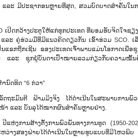
ສຸດ ແລະ ມີປະຊາກອນຫຼາຍທີ່ສຸດ, ສວມບົດບາດສຳຄັນໃນ
ເປີດກວ້າງປະຕູໃຫ້ແກ່ທຸກປະເທດ ທີ່ຍອມຮັບຈິດໃຈຊຽງ
ະ ຄູ່ຮ່ວມມືທີ່ມີແນວຄິດດຽວກັນ ເຂົ້າຮ່ວມ SCO. ເລື
ແຂກຖືກເຊີນ ຂອງປະເທດເຈົ້າພາບແມ່ນໂອກາດເພື່ອຊຸກ
 ແລະ ຊຸກຍູ້ບັນດາເປົ້າໝາຍລວມກ່ຽວກັບຄວາມໝັ້ນຄ
ຳນົດທິດ “6 ກ່ວາ”
ລັດຖະມົນຕີ ຟ້າມມິງຈິງ ໄດ້ດຳເນີນໃນສະພາບການພົວ
ໜ້າ ແລະ ບັນລຸໄດ້ໝາກຜົນສຳຄັນຫຼາຍຢ່າງ.
ປີແຫ່ງການສ້າງຕັ້ງການພົວພັນທາງການທູດ (1950-202
ວ່າງສອງຝ່າຍໄດ້ດຳເນີນໃນຫຼາຍຮູບແບບທີ່ມີໄຫວພິບ 