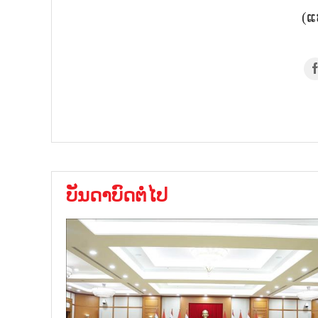
(ແ
ບັນດາບົດຕໍ່ໄປ