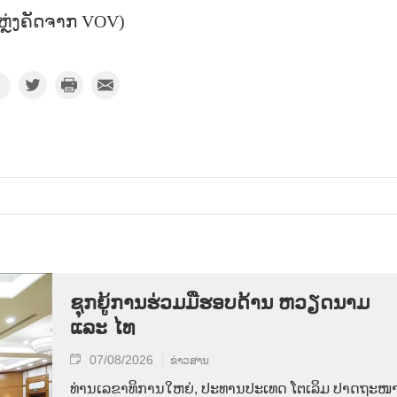
ຫຼ່ງຄັດຈາກ VOV)
ຊຸກຍູ້ການຮ່ວມມືຮອບດ້ານ ຫວຽດນາມ
ແລະ ໄທ
07/08/2026
ຂ່າວສານ
ທ່ານ​ເລ​ຂາ​ທິ​ການ​ໃຫຍ່, ປະ​ທານ​ປະ​ເທດ ໂຕ​ເລິມ ປາດ​ຖະ​ໜາ