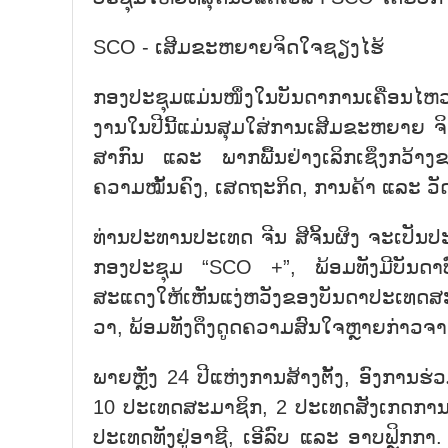
SCO - ເສີມຂະຫຍາຍຈິດໃຈຊຽງໄຮ້
ກອງປະຊຸມແມ່ນໜຶ່ງໃນບັນດາການເຄື່ອນໄຫວ
ງານໃນປີນີ້ແມ່ນສຸມໃສ່ການເສີມຂະຫຍາຍ ຈິ
ສາກົນ ແລະ ພາກພື້ນຢ່າງເລິກເຊິ່ງກວ້າງຂ
ຄວາມໝັ້ນຄົງ, ເສດຖະກິດ, ການຄ້າ ແລະ ວ
ທ່ານປະທານປະເທດ ຈີນ ສີຈິ້ນຜິງ ຈະເປັ
ກອງປະຊຸມ “SCO +”, ພ້ອມທັງມີບັນດາບ
ສະແດງໃຫ້ເຫັນແງ່ຫວັງຂອງບັນດາປະເທດສະມາ
ວາ, ພ້ອມທັງດຶງດູດຄວາມສົນໃຈຫຼາຍກ່າວຈ
ພາຍຫຼັງ 24 ປີແຫ່ງການສ້າງຕັ້ງ, ອົງການ
10 ປະເທດສະມາຊິກ, 2 ປະເທດສັງເກດການ 
ປະເທດທັງຢູ່ອາຊີ, ເອີລົບ ແລະ ອາບຟຼິກກາ