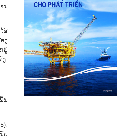
ການ
ໄຮ້
່ອງ
ຍູ້
ົງ,
ພັນ
5),
ນັບ