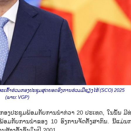
ຈະເຂົ້າຮ່ວມກອງປະຊຸມສຸດຍອດອົງການຮ່ວມມືຊຽງໄຮ້ (SCO) 2025
(ພາບ: VGP)
່ວມກອງປະຊຸມພ້ອມກັບການນຳກ່ວາ 20 ປະເທດ, ໃນນັ້ນ ມີທ
 ພ້ອມກັບການນຳຂອງ 10 ອົງການຈັດຕັ້ງສາກົນ. ນີ້ແມ່ນ
ສ້າງຕັ້ງຂຶ້ນໃນປີ 2001.