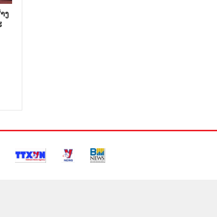
າງ​
​