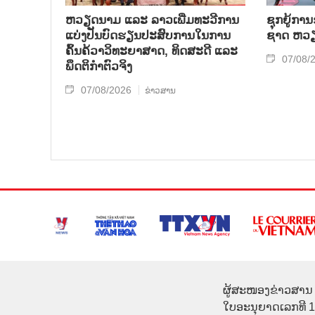
ຫວຽດ​ນາມ ແລະ ລາວ​ເພີ່ມ​ທະ​ວີ​ການ​
ຊຸກ​ຍູ້​ການ
ແບ່​ງ​ປັນ​ບົດ​ຮຽນ​ປະ​ສົບ​ການ​ໃນ​ການ​
ຊາດ ຫວຽດ
ຄົ້ນ​ຄ້​ວາ​ວິ​ທະ​ຍາ​ສາດ, ທິດ​ສະ​ດີ ແລະ
07/08/
ພຶດ​ຕິ​ກຳຕົວ​ຈິງ
07/08/2026
ຂ່າວສານ
ຜູ້ສະໜອງຂ່າວສານ 
ໃບອະນຸຍາດເລກທີ 