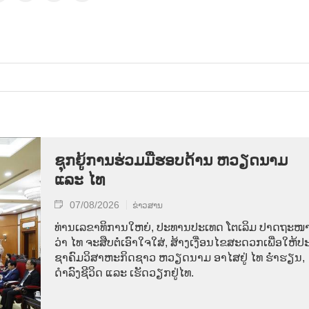
ຊຸກຍູ້ການຮ່ວມມືຮອບດ້ານ ຫວຽດນາມ
ແລະ ໄທ
07/08/2026
ຂ່າວສານ
ທ່ານ​ເລ​ຂາ​ທິ​ການ​ໃຫຍ່, ປະ​ທານ​ປະ​ເທດ ໂຕ​ເລິມ ປາດ​ຖະ​ໜາ
ວ່າ ໄທ​ ຈະ​ສືບ​ຕໍ່​ເອົາ​ໃຈ​ໃສ່, ສ້າງ​ເງື່ອນ​ໄຂ​ສະ​ດວກ​ເພື່ອ​ໃຫ້​ປະ
ຊາ​ຄົມ​ວ​ິ​ສາ​ຫະ​ກິດ​ຊາວ ຫວຽດ​ນາມ ອາ​ໄສ​ຢູ່ ໄທ ຮ່ຳ​ຮຽນ,
ດຳ​ລົງ​ຊີ​ວິດ ແລະ ເຮັດ​ວຽກ​ຢູ່​ໄທ.