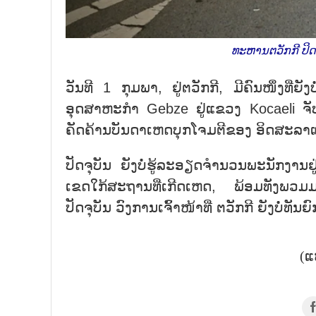
ທະຫານຕວັກກີ ປິດ
ວັນທີ 1 ກຸມພາ, ຢູ່ຕວັກກີ, ມີຄົນໜຶ່ງທີ່ຍ
ອຸດສາຫະກຳ Gebze ຢູ່ແຂວງ Kocaeli ຈັບຕ
ຄັດຄ້ານບັນດາເຫດບຸກໂຈມຕີຂອງ ອິດສະລາແອັ
ປັດຈຸບັນ ຍັງບໍ່ຮູ້ລະອຽດຈຳນວນພະນັກງານ
ເຂດໃກ້ສະຖານທີ່ເກີດເຫດ, ພ້ອມທັງພວມ
ປັດຈຸບັນ ວົງການເຈົ້າໜ້າທີ່ ຕວັກກີ ຍັງບໍ່ທ
(ແ