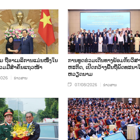
ຖື​ອາ​ເມ​ລິ​ການ​ແມ່ນ​ໜຶ່ງ​ໃນ​
ການ​ທູດ​ຮ່ວມ​ເດີນ​ທາງ​ພ້ອມກັບ​ວິ​ສາ
ຮ່ວມ​ມື​ສຳ​ຄັນ​ແຖວ​ໜ້າ
ຫະ​ກ​ິດ, ເປີດກວ້າງ​ພື້ນ​ຖີ່​ພັດ​ທະ​ນາ​ໃ
ຫວຽດ​ນາມ
2026
ຂ່າວສານ
07/08/2026
ຂ່າວສານ