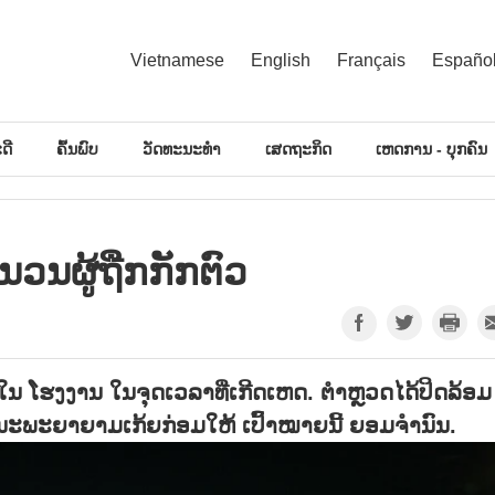
Vietnamese
English
Français
Españo
ດີ
ຄົ້ນພົບ
ວັດທະນະທຳ
ເສດຖະກິດ
ເຫດການ - ບຸກຄົນ
ຳ​ນວນຜູ້​ຖືກ​ກັກ​ຕົວ
່ໃນ ໂຮງງານ ໃນຈຸດເວລາທີ່ເກີດເຫດ. ຕຳຫຼວດໄດ້ປິດລ້ອມ
ນະພະຍາຍາມເກ້ຍກ່ອມໃຫ້ ເປົ້າໝາຍນີ້ ຍອມຈຳນົນ.