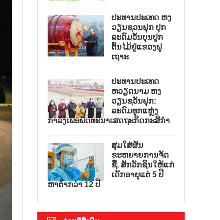
ປະທານປະເທດ ຫງ
ວຽນຊວນຟຸກ ປຸກ
ລະດົມວັນບຸນປູກ
ຕົ້ນໄມ້ຢູ່ແຂວງຝູ
ເຖາະ
ປະທານປະເທດ
ຫວຽດນາມ ຫງ
ວຽນຊວັນຟຸກ:
ລະດົມທຸກແຫຼ່ງ
ກຳລັງເພື່ອພັດທະນາເສດຖະກິດກະສິກຳ
ສຸມໃສ່ຜັນ
ຂະຫຍາຍການຈັດ
ຊື້, ສັກວັກຊິນໃຫ້ແກ່
ເດັກອາຍຸແຕ່ 5 ປີ
ຫາຕ່ຳກວ່າ 12 ປີ