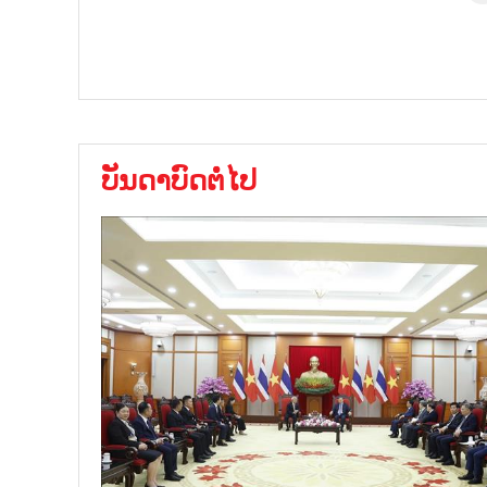
ບັນດາບົດຕໍ່ໄປ