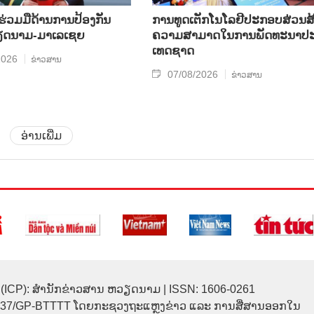
​ຮ່ວມ​ມື​ດ້ານ​ການ​ປ້ອງ​ກັນ​
ການ​ທູດ​ເຕັກ​ໂນ​ໂລ​ຢີ​ປະ​ກອບ​ສ່ວນ​ສ້
​ນາມ-ມາ​ເລ​ເຊຍ
ຄວາມ​ສາ​ມາດ​ໃນ​ການ​ພັດ​ທະ​ນາ​ປະ
ເທດ​ຊາດ
2026
ຂ່າວສານ
07/08/2026
ຂ່າວສານ
ອ່ານເພີ່ມ
(ICP): ສຳນັກຂ່າວສານ ຫວຽດນາມ | ISSN: 1606-0261
137/GP-BTTTT ໂດຍກະຊວງຖະແຫຼງຂ່າວ ແລະ ການສື່ສານອອກໃນ