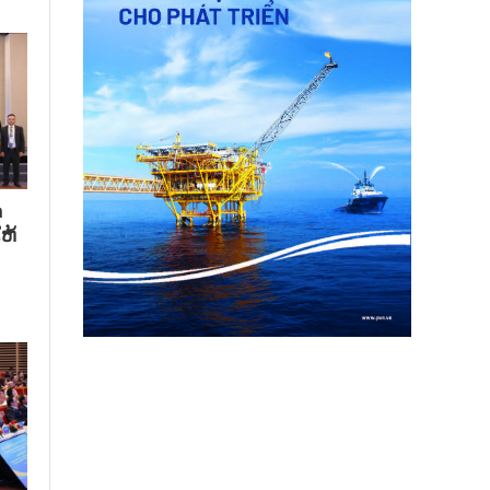
​
ຫ້​