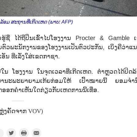
ລ້ອມ ສະຖານທີ່ເກີດເຫດ (ພາບ: AFP)
ັງບໍ່ຮູ້ຊື່ ໄດ້ຖືປຶນເຂົ້າໄປໂຮງງານ Procter & Gamble 
ົວພະນັກງານຂອງໂຮງງານເປັນຕົວປະກັນ, ເບິ່ງຄືວ່າແນ
ນ ທີ່ເລັ່ງໃສ່ເຂດກາຊາ.
ຢູ່ໃນ ໂຮງງານ ໃນຈຸດເວລາທີ່ເກີດເຫດ. ຕຳຫຼວດໄດ້ປິດລ
ມານະພະຍາຍາມເກ້ຍກ່ອມໃຫ້ ເປົ້າໝາຍນີ້ ຍອມຈຳນ
ັນຍົກອອກຄຳເຫັນໃດກ່ຽວກັບເຫດການນີ້ເທື່ອ.
ຫຼ່ງຄັດຈາກ VOV)