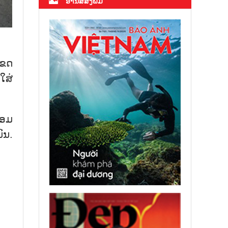
ອ່ານສື່ສິ່ງພິມ
ເຂດ
ໃສ່
້ອມ
ົນ.