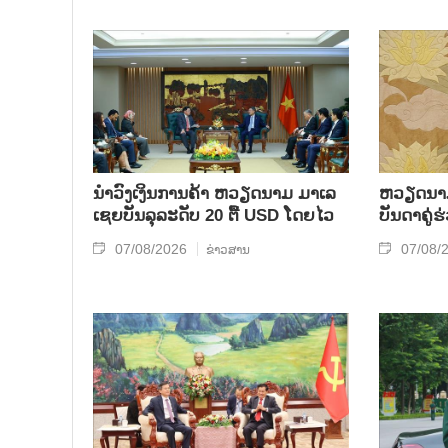
ນຳ​ວົງ​ເງິນ​ການ​ຄ້າ ຫວຽດ​ນາມ ມາ​ເລ​
ຫ​ວຽດ​ນາມ 
ເຊຍ​ບັນ​ລຸ​ລະ​ດັບ 20 ຕື້ USD ໂດຍ​ໄວ
ບັນ​ດາ​ຄູ່​
07/08/2026
07/08/
ຂ່າວສານ