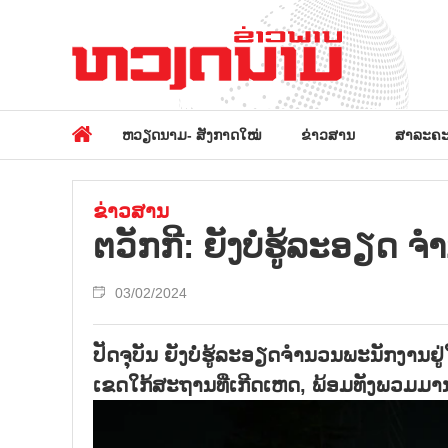
ຫວຽດນາມ- ສັງກາດໃໝ່
ຂ່າວສານ
ສາລະຄະ
ຂ່າວສານ
ຕວັກ​ກີ: ຍັງ​ບໍ່​ຮູ້​ລະ​ອຽດ ​ຈ
03/02/2024
ປັດຈຸບັນ ຍັງບໍ່ຮູ້ລະອຽດຈຳນວນພະນັກງານຢູ
ເຂດໃກ້ສະຖານທີ່ເກີດເຫດ, ພ້ອມທັງພວມມາ