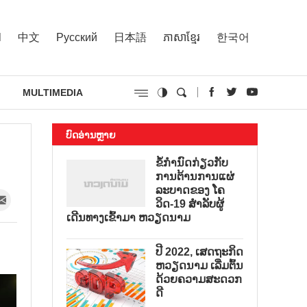
l
中文
Русский
日本語
ភាសាខ្មែរ
한국어
MULTIMEDIA
ບົດອ່ານຫຼາຍ
ຂໍ້ກຳນົດກ່ຽວກັບ
ການຕ້ານການແຜ່
ລະບາດຂອງ ໂຄ
ວິດ-19 ສຳລັບຜູ້
ເດີນທາງເຂົ້າມາ ຫວຽດນາມ
ປີ 2022, ເສດຖະກິດ
ຫວຽດນາມ ເລີ່ມຕົ້ນ
ດ້ວຍຄວາມສະດວກ
ດີ