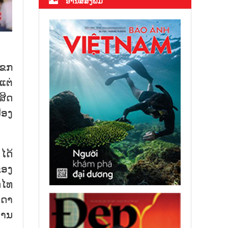
ອ່ານສື່ສິ່ງພິມ
ແຂກ
ແຕ່
ສິດ
ືອງ
ໄດ້
ຂອງ
ດໄທ
ນດາ
ງານ