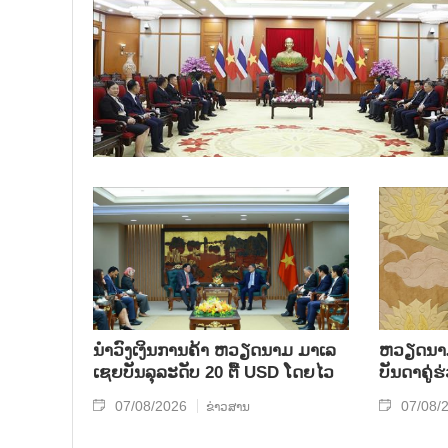
ນຳ​ວົງ​ເງິນ​ການ​ຄ້າ ຫວຽດ​ນາມ ມາ​ເລ​
ຫ​ວຽດ​ນາມ 
ເຊຍ​ບັນ​ລຸ​ລະ​ດັບ 20 ຕື້ USD ໂດຍ​ໄວ
ບັນ​ດາ​ຄູ່​
07/08/2026
07/08/
ຂ່າວສານ