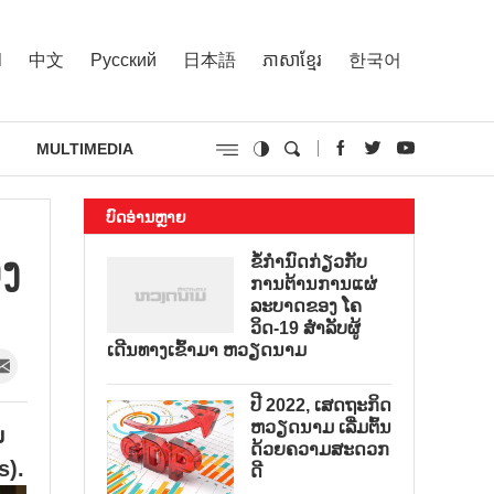
l
中文
Русский
日本語
ភាសាខ្មែរ
한국어
MULTIMEDIA
ບົດອ່ານຫຼາຍ
ອງ
ຂໍ້ກຳນົດກ່ຽວກັບ
ການຕ້ານການແຜ່
ລະບາດຂອງ ໂຄ
ວິດ-19 ສຳລັບຜູ້
ເດີນທາງເຂົ້າມາ ຫວຽດນາມ
ປີ 2022, ເສດຖະກິດ
ຫວຽດນາມ ເລີ່ມຕົ້ນ
ນ
ດ້ວຍຄວາມສະດວກ
s).
ດີ