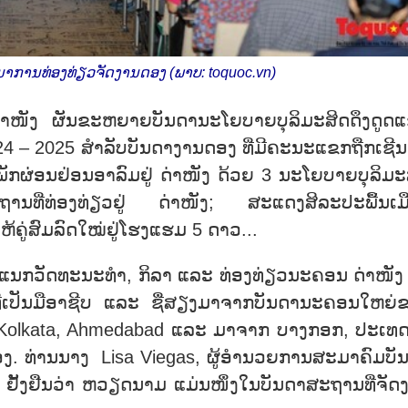
ການທ່ອງທ່ຽວຈັດງານດອງ (ພາບ: toquoc.vn)
່າໜັງ ຜັນຂະຫຍາຍບັນດານະໂຍບາຍບຸລິມະສິດດຶງດູດ
4 – 2025 ສຳລັບບັນດາງານດອງ ທີ່ມີຄະນະແຂກຖືກເຊີນ
ພັກຜ່ອນຢ່ອນອາລົມຢູ່ ດ່າໜັງ ດ້ວຍ 3 ນະໂຍບາຍບຸລິມະ
ະຖານທີ່ທ່ອງທ່ຽວຢູ່ ດ່າໜັງ; ສະແດງສິລະປະພື້ນເມ
ູ່ສົມລົດໃໝ່ຢູ່ໂຮງແຮມ 5 ດາວ...
, ພະແນກວັດທະນະທຳ, ກິລາ ແລະ ທ່ອງທ່ຽວນະຄອນ ດ່າໜັງ 
ງທີ່ເປັນມືອາຊີບ ແລະ ຊື່ສຽງມາຈາກບັນດານະຄອນໃຫຍ່
i, Kolkata, Ahmedabad ແລະ ມາຈາກ ບາງກອກ, ປະເທ
ອງ. ທ່ານນາງ Lisa Viegas, ຜູ້ອຳນວຍການສະມາຄົມບັ
ຢັ້ງຢືນວ່າ ຫວຽດນາມ ແມ່ນໜຶ່ງໃນບັນດາສະຖານທີ່ຈັດ