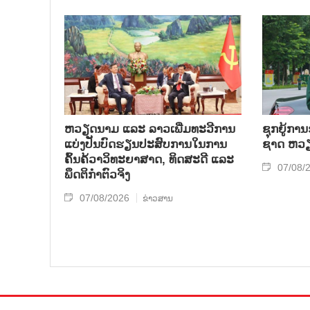
ຫວຽດ​ນາມ ແລະ ລາວ​ເພີ່ມ​ທະ​ວີ​ການ​
ຊຸກ​ຍູ້​ການ
ແບ່​ງ​ປັນ​ບົດ​ຮຽນ​ປະ​ສົບ​ການ​ໃນ​ການ​
ຊາດ ຫວຽດ
ຄົ້ນ​ຄ້​ວາ​ວິ​ທະ​ຍາ​ສາດ, ທິດ​ສະ​ດີ ແລະ
07/08/
ພຶດ​ຕິ​ກຳຕົວ​ຈິງ
07/08/2026
ຂ່າວສານ