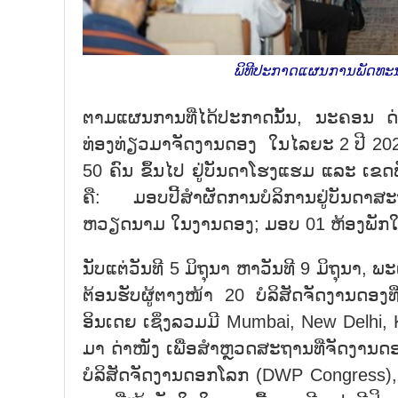
ພິທີປະກາດແຜນການພັດທະນາ
ຕາມແຜນການທີ່ໄດ້ປະກາດນັ້ນ, ນະຄອນ ດ
ທ່ອງທ່ຽວມາຈັດງານດອງ ໃນໄລຍະ 2 ປີ 202
50 ຄົນ ຂຶ້ນໄປ ຢູ່ບັນດາໂຮງແຮມ ແລະ ເຂດ
ຄື: ມອບປີ້ສຳຜັດການບໍລິການຢູ່ບັນດາສ
ຫວຽດນາມ ໃນງານດອງ; ມອບ 01 ຫ້ອງພັກໃຫ້ຄ
ນັບແຕ່ວັນທີ 5 ມິຖຸນາ ຫາວັນທີ 9 ມິຖຸນາ
ຕ້ອນຮັບຜູ້ຕາງໜ້າ 20 ບໍລິສັດຈັດງານດອ
ອິນເດຍ ເຊິ່ງລວມມີ Mumbai, New Delh
ມາ ດ່າໜັງ ເພື່ອສຳຫຼວດສະຖານທີ່ຈັດງານດ
ບໍລິສັດຈັດງານດອກໂລກ (DWP Congress), 