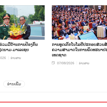
​ຮ່ວມ​ມື​ດ້ານ​ການ​ປ້ອງ​ກັນ​
ການ​ທູດ​ເຕັກ​ໂນ​ໂລ​ຢີ​ປະ​ກອບ​ສ່ວນ​ສ້
​ນາມ-ມາ​ເລ​ເຊຍ
ຄວາມ​ສາ​ມາດ​ໃນ​ການ​ພັດ​ທະ​ນາ​ປະ
ເທດ​ຊາດ
2026
ຂ່າວສານ
07/08/2026
ຂ່າວສານ
ອ່ານເພີ່ມ