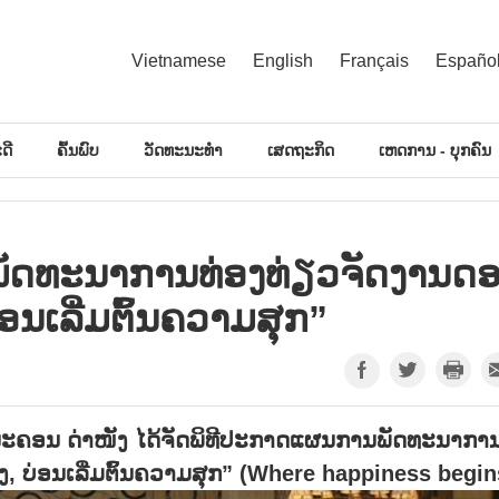
Vietnamese
English
Français
Españo
ດີ
ຄົ້ນພົບ
ວັດທະນະທຳ
ເສດຖະກິດ
ເຫດການ - ບຸກຄົນ
ັດ​ທະ​ນາ​ການ​ທ່ອງ​ທ່ຽວ​ຈັດ​ງານດ
່ອນ​ເລີ່ມ​ຕົ້ນ​ຄວາມ​ສຸກ”
ວນະຄອນ ດ່າໜັງ ໄດ້ຈັດພິທີປະກາດແຜນການພັດທະນາກາ
ັງ, ບ່ອນເລີ່ມຕົ້ນຄວາມສຸກ” (Where happiness begin