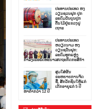
ປະທານປະເທດ ຫງ
ວຽນຊວນຟຸກ ປຸກ
ລະດົມວັນບຸນປູກ
ຕົ້ນໄມ້ຢູ່ແຂວງຝູ
ເຖາະ
ປະທານປະເທດ
ຫວຽດນາມ ຫງ
ວຽນຊວັນຟຸກ:
ລະດົມທຸກແຫຼ່ງ
ກຳລັງເພື່ອພັດທະນາເສດຖະກິດກະສິກຳ
ສຸມໃສ່ຜັນ
ຂະຫຍາຍການຈັດ
ຊື້, ສັກວັກຊິນໃຫ້ແກ່
ເດັກອາຍຸແຕ່ 5 ປີ
ຫາຕ່ຳກວ່າ 12 ປີ