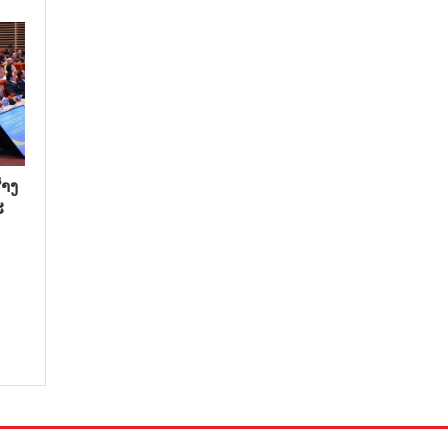
າງ​
​