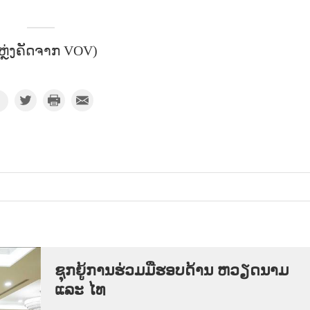
ຫຼ່ງຄັດຈາກ VOV)
ຊຸກຍູ້ການຮ່ວມມືຮອບດ້ານ ຫວຽດນາມ
ແລະ ໄທ