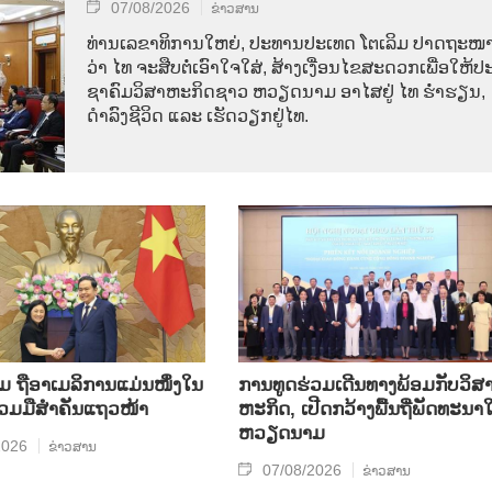
07/08/2026
ຂ່າວສານ
ທ່ານ​ເລ​ຂາ​ທິ​ການ​ໃຫຍ່, ປະ​ທານ​ປະ​ເທດ ໂຕ​ເລິມ ປາດ​ຖະ​ໜາ
ວ່າ ໄທ​ ຈະ​ສືບ​ຕໍ່​ເອົາ​ໃຈ​ໃສ່, ສ້າງ​ເງື່ອນ​ໄຂ​ສະ​ດວກ​ເພື່ອ​ໃຫ້​ປະ
ຊາ​ຄົມ​ວ​ິ​ສາ​ຫະ​ກິດ​ຊາວ ຫວຽດ​ນາມ ອາ​ໄສ​ຢູ່ ໄທ ຮ່ຳ​ຮຽນ,
ດຳ​ລົງ​ຊີ​ວິດ ແລະ ເຮັດ​ວຽກ​ຢູ່​ໄທ.
ຖື​ອາ​ເມ​ລິ​ການ​ແມ່ນ​ໜຶ່ງ​ໃນ​
ການ​ທູດ​ຮ່ວມ​ເດີນ​ທາງ​ພ້ອມກັບ​ວິ​ສາ
ຮ່ວມ​ມື​ສຳ​ຄັນ​ແຖວ​ໜ້າ
ຫະ​ກ​ິດ, ເປີດກວ້າງ​ພື້ນ​ຖີ່​ພັດ​ທະ​ນາ​ໃ
ຫວຽດ​ນາມ
2026
ຂ່າວສານ
07/08/2026
ຂ່າວສານ