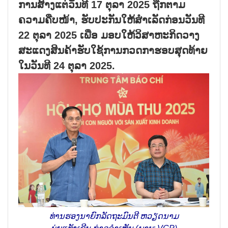
ການສ້າງແຕ່ວັນທີ 17 ຕຸລາ 2025 ຖືກຕາມ
ຄວາມຄືບໜ້າ, ຮັບປະກັນໃຫ້ສຳເລັດກ່ອນວັນທີ
22 ຕຸລາ 2025 ເພື່ອ ມອບໃຫ້ວິສາຫະກິດວາງ
ສະແດງສິນຄ້າຮັບໃຊ້ການກວດກາຮອບສຸດທ້າຍ
ໃນວັນທີ 24 ຕຸລາ 2025.
ທ່ານຮອງນາຍົກລັດຖະມົນຕີ ຫວຽດນາມ