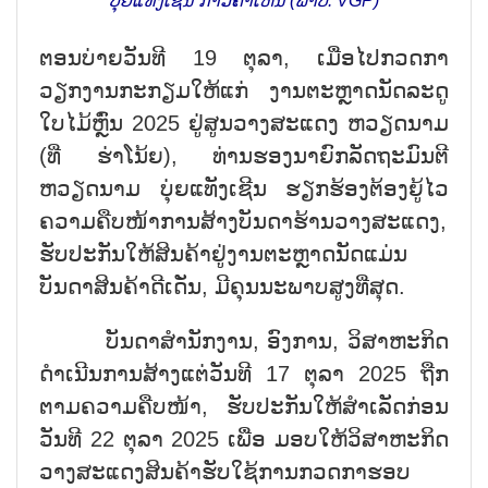
ບຸ່ຍແທັງເຊີນ ກ່າວຄຳເຫັນ (ພາບ: VGP)
ຕອນບ່າຍວັນທີ 19 ຕຸລາ, ເມື່ອໄປກວດກາ
ວຽກງານກະກຽມໃຫ້ແກ່ ງານຕະຫຼາດນັດລະດູ
ໃບໄມ້ຫຼົ່ນ 2025 ຢູ່ສູນວາງສະແດງ ຫວຽດນາມ
(ທີ່ ຮ່າໂນ້ຍ), ທ່ານຮອງນາຍົກລັດຖະມົນຕີ
ຫວຽດນາມ ບຸ່ຍແທັງເຊີນ ຮຽກຮ້ອງຕ້ອງຍູ້ໄວ
ຄວາມຄືບໜ້າການສ້າງບັນດາຮ້ານວາງສະແດງ,
ຮັບປະກັນໃຫ້ສິນຄ້າຢູ່ງານຕະຫຼາດນັດແມ່ນ
ບັນດາສິນຄ້າດີເດັ່ນ, ມີຄຸນນະພາບສູງທີ່ສຸດ.
ບັນດາສຳນັກງານ, ອົງການ, ວິສາຫະກິດ
ດຳເນີນການສ້າງແຕ່ວັນທີ 17 ຕຸລາ 2025 ຖືກ
ຕາມຄວາມຄືບໜ້າ, ຮັບປະກັນໃຫ້ສຳເລັດກ່ອນ
ວັນທີ 22 ຕຸລາ 2025 ເພື່ອ ມອບໃຫ້ວິສາຫະກິດ
ວາງສະແດງສິນຄ້າຮັບໃຊ້ການກວດກາຮອບ