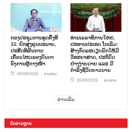
ກອງປະຊຸມການທູດຄັ້ງທີ
ທ່ານເລຂາທິການໃຫຍ່,
33: ຍົກສູງຄຸນນະພາບ,
ປະທານປະເທດ ໂຕເລິມ:
ປະສິດທິຜົນການ
ສ້າງກົດລະບຽບພັກໃຫ້ມີ
ເຄື່ອນໄຫວຂອງບັນດາ
ວິທະຍາສາດ, ປະຕິບັດ
ອົງການຜູ້ຕາງໜ້າ
ຢ່າງງ່າຍດາຍ ແລະ ມີ
ກຳລັງຊີວິດຍາວນານ
05/08/2026
ຂ່າວສານ
05/08/2026
ຂ່າວສານ
ອ່ານເພີ່ມ
ບົດອ່ານຫຼາຍ