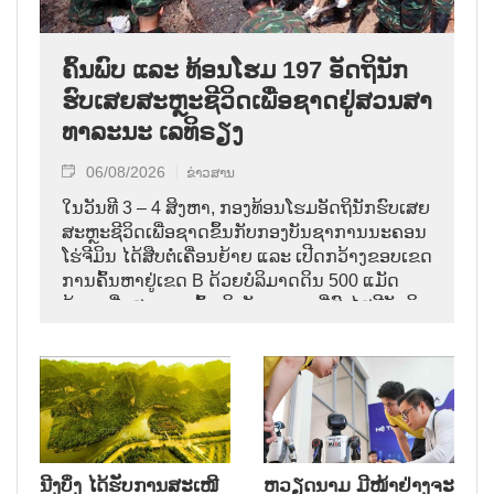
ຄົ້ນ​ພົບ ແລະ ທ້ອນ​ໂຮມ 197 ອັດ​ຖິ​ນັກ​
ຮົບ​ເສຍ​ສະຫຼະ​ຊີ​ວິດ​ເພື່ອ​ຊາດ​ຢູ່​ສວນ​ສາ​
ທາ​ລະ​ນະ ເລ​ທິ​ຣຽງ
06/08/2026
ຂ່າວສານ
ໃນ​ວັນ​ທີ 3 – 4 ສິງ​ຫາ, ກອງ​ທ້ອນ​ໂຮມ​ອັດ​ຖິ​ນັກ​ຮົບ​ເສຍ​
ສະຫຼະ​ຊີ​ວິດ​ເພື່ອ​ຊາດ​ຂຶ້ນ​ກັບ​ກອງ​ບັນ​ຊາ​ການ​ນະ​ຄອນ ​
ໂຮ່​ຈີ​ມິນ ໄດ້​ສືບ​ຕໍ່​ເຄື່ອນ​ຍ້າຍ ແລະ ເປີດກວ້າງ​ຂອບ​ເຂດ​
ການ​ຄົ້ນ​ຫາຢູ່​ເຂດ B ດ້ວຍບໍລິມາດ​ດິນ 500 ແມັດ​
ກ້ອນ ເພື່ອ​ສາມາດເຂົ້າ​ເຖິງ​ບັນ​ດາ​ເຂດ​ທີ່​ສົງ​ໄສ​ມີ​ອັດ​ຖິ​
ນັກ​ຮົບ​ເສຍ​ສະຫຼະ​ຊີ​ວິດ​ເພື່ອ​ຊາດ.
ນີງບິ່ງ ໄດ້ຮັບການສະເໜີ
ຫວຽດນາມ ມີໜ້າຢ່າງຈະ