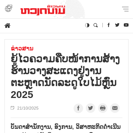
ຂ່າວສານ
ຍູ້ໄວຄວາມຄືບໜ້າການສ້າງ
ຮ້ານວາງສະແດງຢູ່ງານ
ຕະຫຼາດນັດລະດູໃບໄມ້ຫຼົ່ນ
2025
21/10/2025
ບັນດາສຳນັກງານ, ອົງການ, ວິສາຫະກິດດຳເນີນ