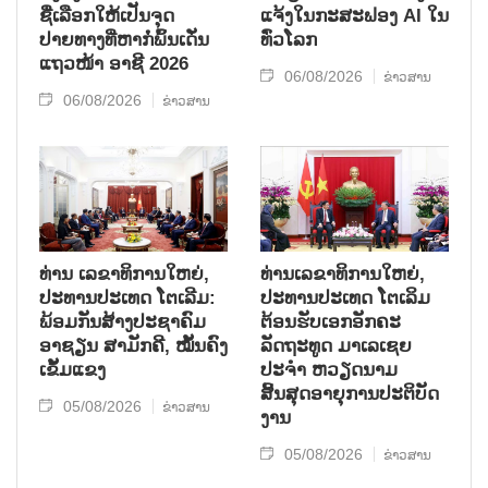
ຊື່ເລືອກໃຫ້ເປັນຈຸດ
ແຈ້ງໃນກະສະຟອງ AI ໃນ
ປາຍທາງທີ່ຫາກໍ່ພົ້ນເດັ່ນ
ທົ່ວໂລກ
ແຖວໜ້າ ອາຊີ 2026
06/08/2026
ຂ່າວສານ
06/08/2026
ຂ່າວສານ
ທ່ານ ເລຂາທິການໃຫຍ່,
ທ່ານເລຂາທິການໃຫຍ່,
ປະທານປະເທດ ໂຕເລີມ:
ປະທານປະເທດ ໂຕເລິມ
ພ້ອມກັນສ້າງປະຊາຄົມ
ຕ້ອນຮັບເອກອັກຄະ
ອາຊຽນ ສາມັກຄີ, ໝັ້ນຄົງ
ລັດຖະທູດ ມາເລເຊຍ
ເຂັ້ມແຂງ
ປະຈຳ ຫວຽດນາມ
ສິ້ນສຸດອາຍຸການປະຕິບັດ
05/08/2026
ຂ່າວສານ
ງານ
05/08/2026
ຂ່າວສານ