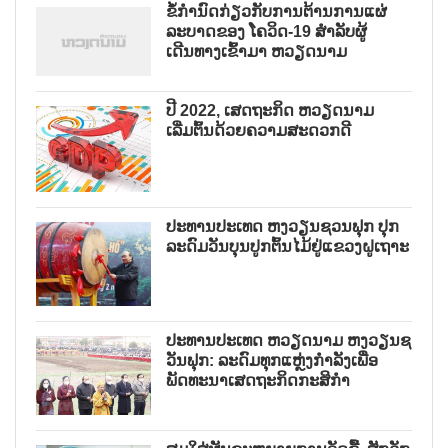
ຂໍ້ກຳນົດກ່ຽວກັບການຕ້ານການແຜ່
ລະບາດຂອງ ໂຄວິດ-19 ສຳລັບຜູ້
ເດີນທາງເຂົ້າມາ ຫວຽດນາມ
ປີ 2022, ເສດຖະກິດ ຫວຽດນາມ
ເລີ່ມຕົ້ນດ້ວຍຄວາມສະດວກດີ
ປະທານປະເທດ ຫງວຽນຊວນຟຸກ ປຸກ
ລະດົມວັນບຸນປູກຕົ້ນໄມ້ຢູ່ແຂວງຝູເຖາະ
ປະທານປະເທດ ຫວຽດນາມ ຫງວຽນຊ
ວັນຟຸກ: ລະດົມທຸກແຫຼ່ງກຳລັງເພື່ອ
ພັດທະນາເສດຖະກິດກະສິກຳ