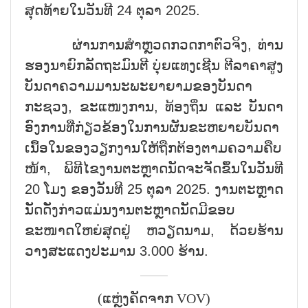
ສຸດທ້າຍໃນວັນທີ 24 ຕຸລາ 2025.
ຜ່ານການສຳຫຼວດກວດກາຕົວຈິງ, ທ່ານ
ຮອງນາຍົກລັດຖະມົນຕີ ບຸ່ຍແທງເຊີນ ຕີລາຄາສູງ
ບັນດາຄວາມມານະພະຍາຍາມຂອງບັນດາ
ກະຊວງ, ຂະແໜງການ, ທ້ອງຖິ່ນ ແລະ ບັນດາ
ອົງການທີ່ກ່ຽວຂ້ອງໃນການຜັນຂະຫຍາຍບັນດາ
ເນື້ອໃນຂອງວຽກງານໃຫ້ຖືກຕ້ອງຕາມຄວາມຄືບ
ໜ້າ, ພິທີໄຂງານຕະຫຼາດນັດຈະຈັດຂຶ້ນໃນວັນທີ
20 ໂມງ ຂອງວັນທີ 25 ຕຸລາ 2025. ງານຕະຫຼາດ
ນັດດັ່ງກ່າວແມ່ນງານຕະຫຼາດນັດມີຂອບ
ຂະໜາດໃຫຍ່ສຸດຢູ່ ຫວຽດນາມ, ດ້ວຍຮ້ານ
ວາງສະແດງປະມານ 3.000 ຮ້ານ.
(ແຫຼ່ງຄັດຈາກ VOV)