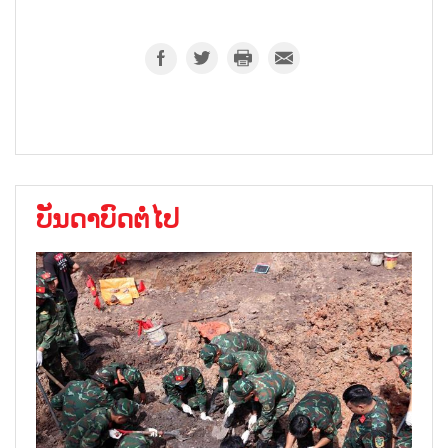
ບັນດາບົດຕໍ່ໄປ