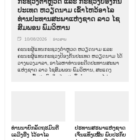
ກະຊວງຕຳຫຼວດ ແລະ ກະຊວງປ້ອງກັນ
ປະເທດ ຫວຽດນາມ ເຂົ້າໄຫວ້ອາໄລ
ທ່ານປະທານສະພາແຫ່ງຊາດ ລາວ ໄຊ
ສົມພອນ ພົມວິຫານ
10/08/2026
ຂ່າວສານ
ຄະນະຜູ້ແທນກະຊວງຕຳຫຼວດ ຫວຽດນາມ ແລະ
ຄະນະຜູ້ແທນກະຊວງປ້ອງກັນປະເທດ ຫວຽດນາມ ໄດ້
ວາງພວງມາລາ, ອາໄລຫາທ່ານອະດີດປະທານສະພາ
ແຫ່ງຊາດ ລາວ ໄຊສົມພອນ ພົມວິຫານ, ສະແດງ
ຄວາມເສົ້າສະຫຼົດໃຈຢ່າງສຸດຊຶ້ງຕໍ່ການຈາກໄປຂອງ
ການນຳຜູ້ຈົງຮັກພັກດີ, ເປັນແບບຢ່າງຂອງພັກ, ລັດ,
ສະພາແຫ່ງຊາດ ແລະ ປະຊາຊົນ ລາວ ບັນດາເຜົ່າ.
ທ່ານນາຍົກລັດຖະມົນຕີ
ປະທານສະພາແຫ່ງຊາດ
ເລມິງຮືງ ໄວ້ອາໄລ
ເຈິ່ນແທັງເໝີ້ນ ພົບປະກັບ