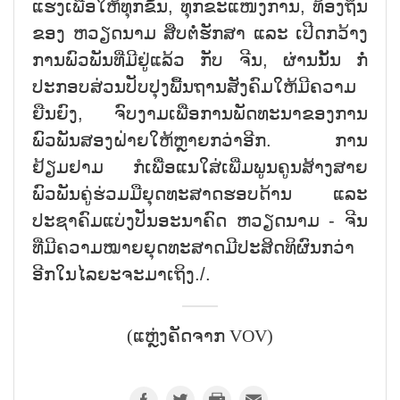
ແຮງເພື່ອໃຫ້ທຸກຂັ້ນ, ທຸກຂະແໜງການ, ທ້ອງຖິ່ນ
ຂອງ ຫວຽດນາມ ສືບຕໍ່ຮັກສາ ແລະ ເປີດກວ້າງ
ການພົວພັນທີ່ມີຢູ່ແລ້ວ ກັບ ຈີນ, ຜ່ານນັ້ນ ກໍ່
ປະກອບສ່ວນປັບປຸງພື້ນຖານສັງຄົມໃຫ້ມີຄວາມ
ຍືນຍົງ, ຈົບງາມເພື່ອການພັດທະນາຂອງການ
ພົວພັນສອງຝ່າຍໃຫ້ຫຼາຍກວ່າອີກ. ການ
ຢ້ຽມຢາມ ກໍເພື່ອແນໃສ່ເພີ່ມພູນຄູນສ້າງສາຍ
ພົວພັນຄູ່ຮ່ວມມືຍຸດທະສາດຮອບດ້ານ ແລະ
ປະຊາຄົມແບ່ງປັນອະນາຄົດ ຫວຽດນາມ - ຈີນ
ທີ່ມີຄວາມໝາຍຍຸດທະສາດມີປະສິດທິຜົນກວ່າ
ອີກໃນໄລຍະຈະມາເຖິງ./.
(ແຫຼ່ງຄັດຈາກ VOV)