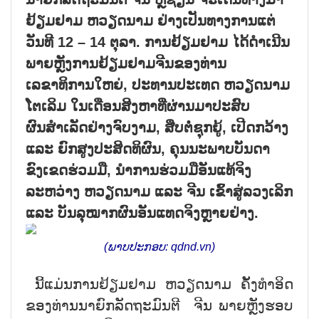
ຢ້ຽມຢາມ ຫວຽດນາມ ຢ່າງເປັນທາງການແຕ່
ວັນທີ 12 – 14 ຕຸລາ. ການຢ້ຽມຢາມ ໄດ້ດຳເນີນ
ພາຍຫຼັງການຢ້ຽມຢາມຈີນຂອງທ່ານ
ເລຂາທິການໃຫຍ່, ປະທານປະເທດ ຫວຽດນາມ
ໂຕເລິມ ໃນເດືອນສິງຫາທີ່ຜ່ານມາປະສົບ
ຜົນສຳເລັດຢ່າງຈົບງາມ, ສືບຕໍ່ຊຸກຍູ້, ເປີດກວ້າງ
ແລະ ຍົກສູງປະສິດທິຜົນ, ຄຸນນະພາບບັນດາ
ຂົງເຂດຮ່ວມມື, ນຳການຮ່ວມມືອັນແທ້ຈິງ
ລະຫວ່າງ ຫວຽດນາມ ແລະ ຈີນ ເຂົ້າສູ່ລວງເລິກ
ແລະ ບັນລຸໝາກຜົນອັນແທດຈິງຫຼາຍຢ່າງ.
(ພາບປະກອບ: qdnd.vn)
ນີ້ແມ່ນການຢ້ຽມຢາມ ຫວຽດນາມ ຄັ້ງທຳອິດ
ຂອງທ່ານນາຍົກລັດຖະມົນຕີ ຈີນ ພາຍຫຼັງຮອບ