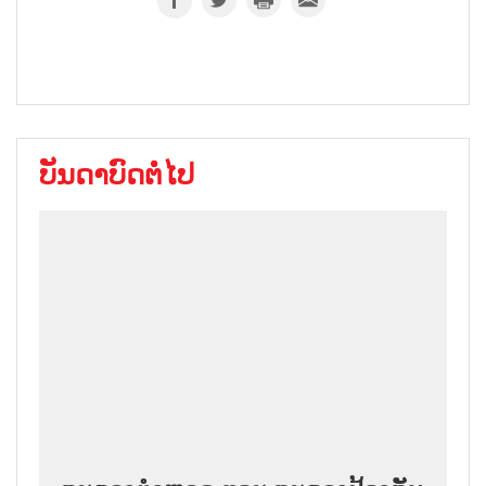
ບັນດາບົດຕໍ່ໄປ