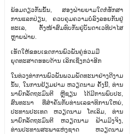
ພ້ອມດຽວກັນນັ້ນ, ສອງຝ່າຍຍາມໃດກໍຮັກສາ
ການແລກປ່ຽນ, ຄວບຄຸມຄວາມບໍ່ລົງລອຍກັນຢູ່
ທະເລ, ຕັ້ງໜ້າສົມທົບກັນຢູ່ບັນດາເວທີປາໄສ
ຫຼາຍຝ່າຍ.
ເຮັດໃຫ້ຂອບເຂດການພົວພັນຄູ່ຮ່ວມມື
ຍຸດທະສາດຮອບດ້ານ ເລິກເຊິ່ງກວ່າອີກ
ໃນທ່ວງທ່າການພົວພັນພວມພັດທະນາຢ່າງດີງາມ
ນັ້ນ, ໃນການຢ້ຽມຢາມ ຫວຽດນາມ ຄັ້ງນີ້, ທ່ານ
ນາຍົກລັດຖະມົນຕີ ຫຼີຊຽນ ໄດ້ມີການພົບປະ,
ສົນທະນາ ທີ່ສຳຄັນກັບທ່ານເລຂາທິການໃຫຍ່,
ປະທານປະເທດ ຫວຽດນາມ ໂຕເລິມ, ທ່ານ
ນາຍົກລັດຖະມົນຕີ ຫວຽດນາມ ຟ້າມມິງຈິງ,
ທ່ານປະທານສະພາແຫ່ງຊາດ ຫວຽດນາມ