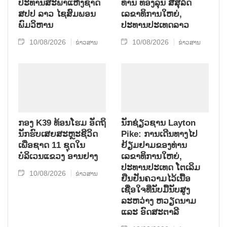
ປະທານສະພາແຫ່ງຊາດ
ທ່ານ ທອງລຸນ ສີສຸລິດ
ສປປ ລາວ ໄຊສົມພອນ
ເລຂາທິການໃຫຍ່,
ພົມວິຫານ
ປະທານປະເທດລາວ
10/08/2026
10/08/2026
ຂ່າວສານ
ຂ່າວສານ
ກອງ K39 ທ້ອນໂຮມ ອັດຖິ
ນັກຊ່ຽວຊານ Layton
ນັກຮົບເສຍສະຫຼະຊີວິດ
Pike: ການເດີນທາງໄປ
ເພື່ອຊາດ 11 ຊຸດໃນ
ຢ້ຽມຢາມຂອງທ່ານ
ບໍລິເວນແຂວງ ອານຢາງ
ເລຂາທິການໃຫຍ່,
ປະທານປະເທດ ໂຕເລິມ
10/08/2026
ຂ່າວສານ
ຢືນຢັນຄວາມໄວ້ເນື້ອ
ເຊື່ອໃຈທີ່ນັບມື້ນັບສູງ
ລະຫວ່າງ ຫວຽດນາມ
ແລະ ອົດສະຕາລີ