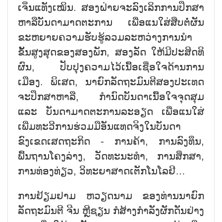
ເຈິ່ນແທັງເໝິນ. ສອງຝ່າຍຈະລົງເລິກການປຶກສາ
ຫາລືບັນດາມາດຕະການ ເພື່ອແນໃສ່ສືບຕໍ່ຜັນ
ຂະຫຍາຍຄວາມຮັບຮູ້ລວມລະຫວ່າງການນຳ
ຂັ້ນສູງສຸດຂອງສອງພັກ, ສອງລັດ ໃຫ້ມີປະສິດທິ
ຜົນ, ປັບປຸງຄວາມໄວ້ເນື້ອເຊື່ອໃຈດ້ານການ
ເມືອງ. ພິເສດ, ນາຍົກລັດຖະມົນຕີສອງປະເທດ
ຈະປຶກສາຫາລື, ກຳນົດບັນດາເນື້ອໃຈຈຸດສຸມ
ແລະ ບັນດາມາດຕະການລະອຽດ ເພື່ອແນໃສ່
ເພີ່ມທະວີການຮ່ວມມືອັນແທດຈິງໃນບັນດາ
ຂົງເຂດເສດຖະກິດ - ການຄ້າ, ການລົງທຶນ,
ພື້ນຖານໂຄງລ່າງ, ວັດທະນະທຳ, ການສຶກສາ,
ການທ່ອງທ່ຽວ, ວິທະຍາສາດເຕັກໂນໂລຢີ…
ການຢ້ຽມຢາມ ຫວຽດນາມ ຂອງທ່ານນາຍົກ
ລັດຖະມົນຕີ ຈີນ ຫຼີຊຽນ ກໍສ້າງກຳລັງຜັກດັນຢ່າງ