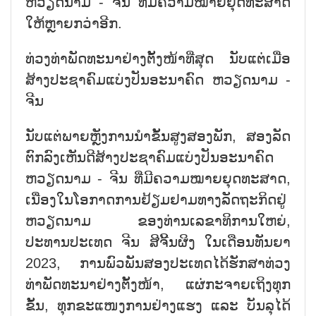
ຫວຽດນາມ - ຈີນ ທີ່ມີຄວາມໝາຍຍຸດທະສາດ
ໃຫ້ຫຼາຍກວ່າອີກ.
ທ່ວງທ່າພັດທະນາຢ່າງຕັ້ງໜ້າທີ່ສຸດ ນັບແຕ່ເມື່ອ
ສ້າງປະຊາຄົມແບ່ງປັນອະນາຄົດ ຫວຽດນາມ -
ຈີນ
ນັບແຕ່ພາຍຫຼັງການນຳຂັ້ນສູງສອງພັກ, ສອງລັດ
ຕົກລົງເຫັນດີສ້າງປະຊາຄົມແບ່ງປັນອະນາຄົດ
ຫວຽດນາມ - ຈີນ ທີ່ມີຄວາມໝາຍຍຸດທະສາດ,
ເນື່ອງໃນໂອກາດການຢ້ຽມຢາມທາງລັດຖະກິດຢູ່
ຫວຽດນາມ ຂອງທ່ານເລຂາທິການໃຫຍ່,
ປະທານປະເທດ ຈີນ ສີຈີ້ນຜິງ ໃນເດືອນທັນຍາ
2023, ການພົວພັນສອງປະເທດໄດ້ຮັກສາທ່ວງ
ທ່າພັດທະນາຢ່າງຕັ້ງໜ້າ, ແຜ່ກະຈາຍເຖິງທຸກ
ຂັ້ນ, ທຸກຂະແໜງການຢ່າງແຮງ ແລະ ບັນລຸໄດ້