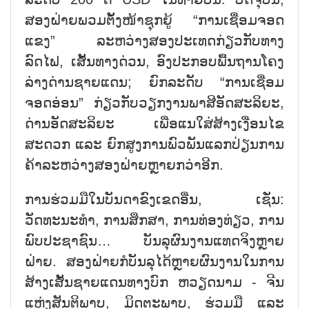
ສອງຝ່າຍພວມຕັ້ງໜ້າຊຸກຍູ້ “ການເຊື່ອມຈອດ
ແຂງ” ລະຫວ່າງສອງປະເທດກ່ຽວກັບທາງ
ລົດໄຟ, ເສັ້ນທາງດ່ວນ, ອົງປະກອບພື້ນຖານໂຄງ
ລ່າງດ່ານຊາຍແດນ; ຍົກລະດັບ “ການເຊື່ອມ
ຈອດອ່ອນ” ກ່ຽວກັບວຽກງານພາສີອັດສະລິຍະ,
ດ່ານອັດສະລິຍະ ເພື່ອແນໃສ່ສ້າງເງື່ອນໄຂ
ສະດວກ ແລະ ຍົກສູງການພົວພັນແລກປ່ຽນການ
ຄ້າລະຫວ່າງສອງຝ່າຍຫຼາຍກວ່າອີກ.
ການຮ່ວມມືໃນບັນດາຂົງເຂດອື່ນ, ເຊັ່ນ:
ວັດທະນະທຳ, ການສຶກສາ, ການທ່ອງທ່ຽວ, ການ
ພົບປະຊາຊົນ… ບັນລຸຜົນງານແທດຈິງຫຼາຍ
ຝ່າຍ. ສອງຝ່າຍກໍບັນລຸໄດ້ຫຼາຍຜົນງານໃນການ
ສ້າງເສັ້ນຊາຍແດນທາງບົກ ຫວຽດນາມ - ຈີນ
ແຫ່ງສັນຕິພາບ, ມິດຕະພາບ, ຮ່ວມມື ແລະ