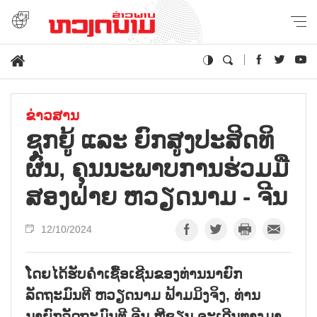
ຂ່າວສານ
ຊຸກ​ຍູ້ ແລະ ຍົກ​ສູງ​ປະ​ສິດ​ທິ​
ຜົນ, ຄຸນ​ນະ​ພາບ​ການ​ຮ່ວມ​ມື​
ສອ​ງ​ຝ່າຍ ຫວຽດ​ນາມ - ຈີນ
12/10/2024
ໂດຍໄດ້ຮັບຄຳເຊື້ອເຊີນຂອງທ່ານນາຍົກ
ລັດຖະມົນຕີ ຫວຽດນາມ ຟ້າມມິງຈິງ, ທ່ານ
ນາຍົກລັດຖະມົນຕີ ຈີນ ຫຼີຊຽນ ຈະເດີນທາງມາ