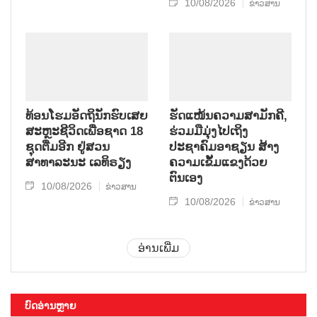
10/08/2026
ຂ່າວສານ
ທ້ອນໂຮມອັດຖິນັກຮົບເສຍ
ຮັດແໜ້ນຄວາມສາມັກຄີ,
ສະຫຼະຊີວິດເພື່ອຊາດ 18
ຮ່ວມມືມຸ່ງໄປເຖິງ
ຊຸດຕື່ມອີກ ຢູ່ສວນ
ປະຊາຄົມອາຊຽນ ສ້າງ
ສາທາລະນະ ເລທິຣຽງ
ຄວາມເຂັ້ມແຂງດ້ວຍ
ຕົນເອງ
10/08/2026
ຂ່າວສານ
10/08/2026
ຂ່າວສານ
ອ່ານເພີ່ມ
ບົດອ່ານຫຼາຍ