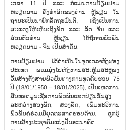
ເວລາ 11 ປີ ແລະ ກໍແມ່ນການຢ້ຽມຢາມ
ຫວຽດນາມ ຄັ້ງທຳອິດຂອງທ່ານ ຫຼີຊຽນ ໃນ
ຖານະເປັນນາຍົກລັດຖະມົນຕີ, ເຊິ່ງເປັນການ
ສະແດງໃຫ້ເຫັນເຖິງພັກ ແລະ ລັດ ຈີນ ແລະ
ສ່ວນຕົວທ່ານ ຫຼີຊຽນ ໄດ້ຖືການພົວພັນ
ຫວຽດນາມ - ຈີນ ເປັນສຳຄັນ.
ການຢ້ຽມຢາມ ໄດ້ດຳເນີນໃນຈຸດເວລາທັງສອງ
ປະເທດ ພວມມຸ່ງໄປເຖິງການສະເຫຼີມສະຫຼອງ
ວັນສ້າງຕັ້ງສາຍພົວພັນທາງການທູດຄົບຮອບ 75
ປີ (18/01/1950 – 18/01/2025), ເປັນເຫດການ
ສືບທອດມູນເຊື້ອການພົວພັນແລກປ່ຽນຂັ້ນສູງ
ລະຫວ່າງສອງພັກ, ສອງລັດ, ເພີ່ມທະວີການ
ພົວພັນຄູ່ຮ່ວມມືຍຸດທະສາດຮອບດ້ານ, ຊຸກຍູ້
ການສ້າງປະຊາຄົມແບ່ງປັນອະນາຄົດ