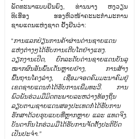
ພັດທະນາແບບຍືນຍົງ, ທ່ານນາງ ຫງວຽນ
ທິເຮື່ອງ ຮອງຫົວໜ້າຄະນະກຳມະການ
ຊາຍແດນແຫ່ງຊາດ ຢັ້ງຢືນວ່າ:
“
ການແລກປ່ຽນການຄ້າຜ່ານດ່ານຊາຍແດນ
ແຫ່ງຕ່າງໆໄດ້ຮັບການເຕີບໂຕຢ່າງແຮງ.
ວຽກງານເປີດ, ຍົກລະດັບດ່ານຊາຍແດນບັນລຸ
ໝາກຜົນອັນພົ້ນເດັ່ນຫຼາຍຢ່າງ, ການສ້າງ
ພື້ນຖານໂຄງລ່າງ, ເຊື່ອມຈອດຄົມມະນາຄົມຢູ່
ເຂດຊາຍແດນກໍໄດ້ຮັບການເພີ່ມທະວີ. ການ
ພົວພັນຮ່ວມມືມິດຕະພາບລະຫວ່າງທ້ອງຖິ່ນ
ລຽບຕາມຊາຍແດນສອງປະເທດກໍ່ໄດ້ຮັບການ
ຮັກສາດ້ວຍຮູບແບບທີ່ຫຼາກຫຼາຍ ແລະ ແທດຈິງ.
ບັນດາກົນໄກຮ່ວມມືໄດ້ຮັບການຈັດຕັ້ງປະຕິບັດ
ເປັນປະຈຳ.”