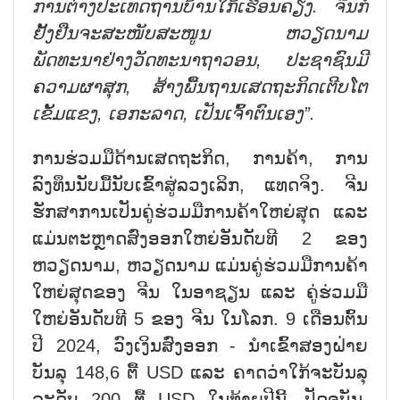
ການຕ່າງປະເທດຖານບ້ານໃກ້ເຮືອນຄຽງ. ຈີນກໍ
ຢັ້ງຢືນຈະສະໜັບສະໜູນ ຫວຽດນາມ
ພັດທະນາຢ່າງວັດທະນາຖາວອນ, ປະຊາຊົນມີ
ຄວາມຜາສຸກ, ສ້າງພື້ນຖານເສດຖະກິດເຕີບໂຕ
ເຂັ້ມແຂງ, ເອກະລາດ, ເປັນເຈົ້າຕົນເອງ”.
ການຮ່ວມມືດ້ານເສດຖະກິດ, ການຄ້າ, ການ
ລົງທຶນນັບມື້ນັບເຂົ້າສູ່ລວງເລິກ, ແທດຈິງ. ຈີນ
ຮັກສາການເປັນຄູ່ຮ່ວມມືການຄ້າໃຫຍ່ສຸດ ແລະ
ແມ່ນຕະຫຼາດສົ່ງອອກໃຫຍ່ອັນດັບທີ 2 ຂອງ
ຫວຽດນາມ, ຫວຽດນາມ ແມ່ນຄູ່ຮ່ວມມືການຄ້າ
ໃຫຍ່ສຸດຂອງ ຈີນ ໃນອາຊຽນ ແລະ ຄູ່ຮ່ວມມື
ໃຫຍ່ອັນດັບທີ 5 ຂອງ ຈີນ ໃນໂລກ. 9 ເດືອນຕົ້ນ
ປີ 2024, ວົງເງິນສົ່ງອອກ - ນຳເຂົ້າສອງຝ່າຍ
ບັນລຸ 148,6 ຕື້ USD ແລະ ຄາດວ່າໃກ້ຈະບັນລຸ
ລະດັບ 200 ຕື້ USD ໃນທ້າຍປີນີ້. ປັດຈຸບັນ,