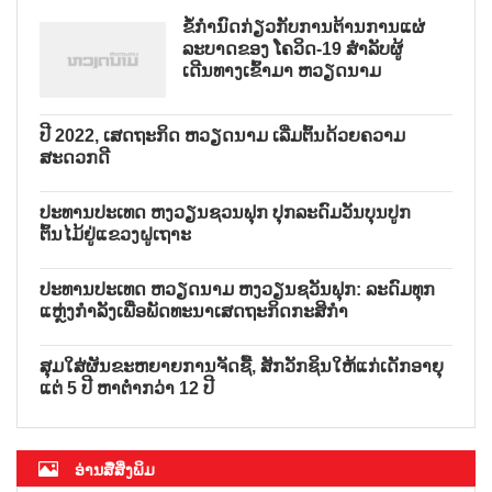
ຂໍ້ກຳນົດກ່ຽວກັບການຕ້ານການແຜ່
ລະບາດຂອງ ໂຄວິດ-19 ສຳລັບຜູ້
ເດີນທາງເຂົ້າມາ ຫວຽດນາມ
ປີ 2022, ເສດຖະກິດ ຫວຽດນາມ ເລີ່ມຕົ້ນດ້ວຍຄວາມ
ສະດວກດີ
ປະທານປະເທດ ຫງວຽນຊວນຟຸກ ປຸກລະດົມວັນບຸນປູກ
ຕົ້ນໄມ້ຢູ່ແຂວງຝູເຖາະ
ປະທານປະເທດ ຫວຽດນາມ ຫງວຽນຊວັນຟຸກ: ລະດົມທຸກ
ແຫຼ່ງກຳລັງເພື່ອພັດທະນາເສດຖະກິດກະສິກຳ
ສຸມໃສ່ຜັນຂະຫຍາຍການຈັດຊື້, ສັກວັກຊິນໃຫ້ແກ່ເດັກອາຍຸ
ແຕ່ 5 ປີ ຫາຕ່ຳກວ່າ 12 ປີ
ອ່ານສື່ສິ່ງພິມ