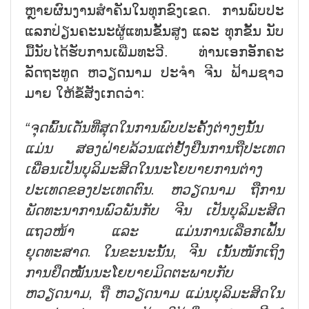
ຫຼາຍຜົນງານສຳຄັນໃນທຸກຂົງເຂດ. ການພົບປະ
ແລກປ່ຽນຄະນະຜູ້ແທນຂັ້ນສູງ ແລະ ທຸກຂັ້ນ ນັບ
ມື້ນັບໄດ້ຮັບການເພີ່ມທະວີ. ທ່ານເອກອັກຄະ
ລັດຖະທູດ ຫວຽດນາມ ປະຈຳ ຈີນ ຟ້າມຊາວ
ມາຍ ໃຫ້ຂໍ້ສັງເກດວ່າ:
“ຈຸດພົ້ນເດັ່ນທີ່ສຸດໃນການພົບປະຄັ້ງຕ່າງໆນັ້ນ
ແມ່ນ ສອງຝ່າຍລ້ວນແຕ່ຢັ້ງຢືນການຖືປະເທດ
ເພື່ອນເປັນບຸລິມະສິດໃນນະໂຍບາຍການຕ່າງ
ປະເທດຂອງປະເທດຕົນ. ຫວຽດນາມ ຖືການ
ພັດທະນາການພົວພັນກັບ ຈີນ ເປັນບຸລິມະສິດ
ແຖວໜ້າ ແລະ ແມ່ນການເລືອກເຟັ້ນ
ຍຸດທະສາດ. ໃນຂະນະນັ້ນ, ຈີນ ເນັ້ນໜັກເຖິງ
ການຢຶດໝັ້ນນະໂຍບາຍມິດຕະພາບກັບ
ຫວຽດນາມ, ຖື ຫວຽດນາມ ແມ່ນບຸລິມະສິດໃນ