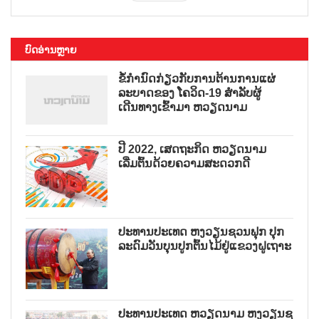
ບົດອ່ານຫຼາຍ
ຂໍ້ກຳນົດກ່ຽວກັບການຕ້ານການແຜ່
ລະບາດຂອງ ໂຄວິດ-19 ສຳລັບຜູ້
ເດີນທາງເຂົ້າມາ ຫວຽດນາມ
ປີ 2022, ເສດຖະກິດ ຫວຽດນາມ
ເລີ່ມຕົ້ນດ້ວຍຄວາມສະດວກດີ
ປະທານປະເທດ ຫງວຽນຊວນຟຸກ ປຸກ
ລະດົມວັນບຸນປູກຕົ້ນໄມ້ຢູ່ແຂວງຝູເຖາະ
ປະທານປະເທດ ຫວຽດນາມ ຫງວຽນຊ