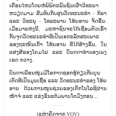
ເຄື່ອນໄຫວໂດຍຫໍພິພິຕະພັນຊົນເຜົ່າວິທະຍາ
ຫວຽດມາມ ສົມທົບກັບສູນວັດທະນະທຳ - ກິລາ
ແລະ ວິທະຍຸ - ໂທລະພາບ ໂຮ້ຍອານ ຈັດຂຶ້ນ.
ເມື່ອມາແຫ່ງນີ້, ມະຫາຊົນຈະໄດ້ເຊື່ອມຕົວເຂົ້າ
ກັບຈຸດວັດທະນະທຳທີ່ເປັນເອກະລັກສະເພາະ
ຂອງຖະໜົນເກົ່າ ໂຮ້ຍອານ ທີ່ໄດ້ສ້າງຂຶ້ນ, ໃນ
ແສງສີຂອງໂຄມໄຟ ແລະ ບັນດດາທຳນອງເພງ
ເຂດ ກວາງ.
ບັນດາເພື່ອນໜຸ່ມມີໂອກາດຊອກຮູ້ກ່ຽວກັບບຸນ
ເຕັດທີ່ເປັນມູນເຊື້ອ ແລະ ວັດທະນະທຳຂອງ ໂຮ້ຍ
ອານ ດ້ວຍການໜູນຊ່ວຍຂອງເຕັກໂນໂລຊີຜ່ານ
ໜ້າຈໍ ແລະ ແຂ່ງຂັນແຕ້ມພາບໂຕມັງກອນ…
(ແຫຼ່ງຄັດຈາກ VOV)