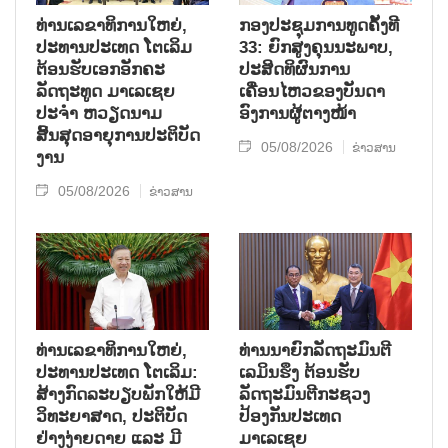
ທ່ານເລຂາທິການໃຫຍ່,
ກອງປະຊຸມການທູດຄັ້ງທີ
ປະທານປະເທດ ໂຕເລິມ
33: ຍົກສູງຄຸນນະພາບ,
ຕ້ອນຮັບເອກອັກຄະ
ປະສິດທິຜົນການ
ລັດຖະທູດ ມາເລເຊຍ
ເຄື່ອນໄຫວຂອງບັນດາ
ປະຈຳ ຫວຽດນາມ
ອົງການຜູ້ຕາງໜ້າ
ສິ້ນສຸດອາຍຸການປະຕິບັດ
05/08/2026
ຂ່າວສານ
ງານ
05/08/2026
ຂ່າວສານ
ທ່ານເລຂາທິການໃຫຍ່,
ທ່ານນາຍົກລັດຖະມົນຕີ
ປະທານປະເທດ ໂຕເລິມ:
ເລມິນຮຶງ ຕ້ອນຮັບ
ສ້າງກົດລະບຽບພັກໃຫ້ມີ
ລັດຖະມົນຕີກະຊວງ
ວິທະຍາສາດ, ປະຕິບັດ
ປ້ອງກັນປະເທດ
ຢ່າງງ່າຍດາຍ ແລະ ມີ
ມາເລເຊຍ