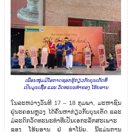
ເພື່ອນໜຸ່ມມີໂອກາດຊອກຮູ້ກ່ຽວກັບບຸນເຕັດທີ່
ເປັນມູນເຊື້ອ ແລະ ວັດທະນະທຳຂອງ ໂຮ້ຍອານ
ໃນລະຫວ່າງວັນທີ 17 – 18 ກຸມພາ, ມະຫາຊົນ
ຢູ່ນະຄອນຫຼວງ ໄດ້ຄົ້ນຫາກ່ຽວກັບບຸນເຕັດ ແລະ
ມໍລະດົກວັດທະນະທຳທີ່ເປັນເອກະລັກສະເພາະ
ຂອງ ໂຮ້ຍອານ ຢູ່ ຮ່າໂນ້ຍ. ນີ້ແມ່ນການ