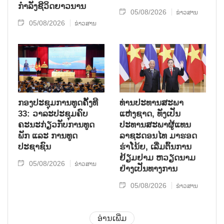
ກຳລັງຊີວິດຍາວນານ
05/08/2026
ຂ່າວສານ
05/08/2026
ຂ່າວສານ
ກອງປະຊຸມການທູດຄັ້ງທີ
ທ່ານປະທານສະພາ
33: ວາລະປະຊຸມຄົບ
ແຫ່ງຊາດ, ທັງເປັນ
ຄະນະກ່ຽວກັບການທູດ
ປະທານສະພາຜູ້ແທນ
ພັກ ແລະ ການທູດ
ລາຊະດອນໄທ ມາຮອດ
ປະຊາຊົນ
ຮ່າໂນ້ຍ, ເລີ່ມຕົ້ນການ
ຢ້ຽມຢາມ ຫວຽດນາມ
05/08/2026
ຂ່າວສານ
ຢ່າງເປັນທາງການ
05/08/2026
ຂ່າວສານ
ອ່ານເພີ່ມ