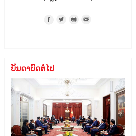
ບັນດາບົດຕໍ່ໄປ