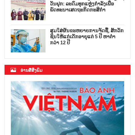
ວັນຟຸກ: ລະດົມທຸກແຫຼ່ງກຳລັງເພື່ອ
ພັດທະນາເສດຖະກິດກະສິກຳ
ສຸມໃສ່ຜັນຂະຫຍາຍການຈັດຊື້, ສັກວັກ
ຊິນໃຫ້ແກ່ເດັກອາຍຸແຕ່ 5 ປີ ຫາຕ່ຳ
ກວ່າ 12 ປີ
ອ່ານສື່ສິ່ງພິມ