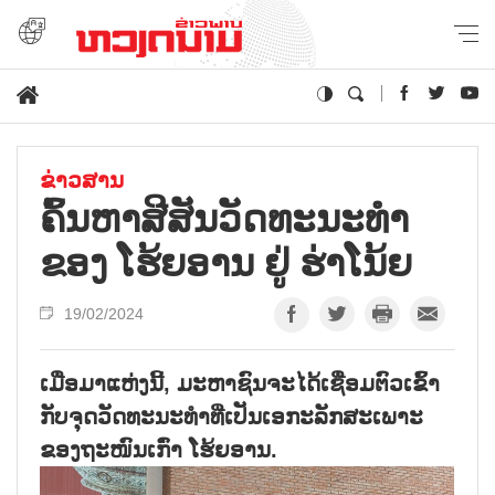
ຂ່າວສານ
ຄົ້ນຫາສີສັນວັດທະນະທຳ
ຂອງ ໂຮ້ຍອານ ຢູ່ ຮ່າໂນ້ຍ
19/02/2024
ເມື່ອມາແຫ່ງນີ້, ມະຫາຊົນຈະໄດ້ເຊື່ອມຕົວເຂົ້າ
ກັບຈຸດວັດທະນະທຳທີ່ເປັນເອກະລັກສະເພາະ
ຂອງຖະໜົນເກົ່າ ໂຮ້ຍອານ.