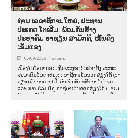
ທ່ານ ເລຂາທິການໃຫຍ່, ປະທານ
ປະເທດ ໂຕເລີມ: ພ້ອມກັນສ້າງ
ປະຊາຄົມ ອາຊຽນ ສາມັກຄີ, ໝັ້ນຄົງ
ເຂັ້ມແຂງ
05/08/2026
ຂ່າວສານ
ເນື່ອງໃນໂອກາດສະເຫຼີມສະຫຼອງວັນສ້າງຕັ້ງ ສະຫະ
ສະມາຄົມບັນດາປະເທດອາຊີຕາເວັນອອກສ່ຽງໃຕ້ (ອາ
ຊຽນ) ຄົບຮອບ 59 ປີ, ວັນເຊັນສົນທິສັນຍາໄມຕີຈິດ
ແລະ ການຮ່ວມມື ຢູ່ ອາຊີຕາເວັນອອກສ່ຽງໃຕ້ (TAC)
ຄົບຮອບ 50 ປີ ແລະ ຫວຽດນາມ ເຂົ້າເປັນສະມາຊິກ
ອາຊຽນ ຄົບຮອບ 31 ປີ,