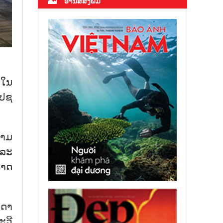
ອ່ານສື່ສິ່ງພິມ
 ໃນ
ສປຊ
ນາມ
ແລະ
ກາດ
ນດາ
ະວີ