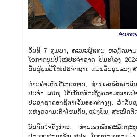
ທ່ານເອກອ
ວັນທີ 7 ກຸມພາ, ຄະນະຜູ້ແທນ ຫວຽດນ
ໂອກາດບຸນປີໃໝ່ປະຈຳຊາດ ປີມະໂລງ 2024
ຮັບຮູ້ບຸນປີໃໝ່ປະຈຳຊາດ ແມ່ນວັນບຸນຂອງ 
ກ່າວຄຳເຫັນທີ່ເຫດການ, ທ່ານເອກອັກຄະລ
ປະຈຳ ສປຊ ໄດ້ເນັ້ນໜັກເຖິງຄວາມໝາຍ
ປະຊາຊາດອາຊີຕາເວັນອອກຕ່າງໆ. ສຳລັບ
ແຫ່ງຄວາມເຕົ້າໂຮມກັນ, ແບ່ງປັນ, ສະໜິດຕ
ບົນຈິດໃຈດັ່ງກ່າວ, ທ່ານເອກອັກຄະລັ
ປະເທດສະມາຊິກ ສປຊ, ໂດຍສະເພາະແມ່ນຄ