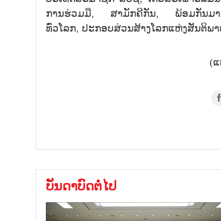
ການຮ່ວມມື, ສາມັກຄີກັນ, ພ້ອມກັນມາ
ທົ່ວໂລກ, ປະກອບສ່ວນສ້າງໂລກແຫ່ງສັນຕິ
(ແ
ບັນດາບົດຕໍ່ໄປ