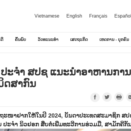
Vietnamese
English
Français
Españo
ດີ
ຄົ້ນພົບ
ວັດທະນະທຳ
ເສດຖະກິດ
ເຫດການ - ບຸກຄົນ
ປະ​ຈຳ ສ​ປ​ຊ ແນະ​ນຳ​ອາ​ຫານ​ການ​
ມິດ​ສາ​ກົນ
ຖະໜາຢາກໃຫ້ໃນປີ 2024, ບັນດາປະເທດສະມາຊິກ ສປ
 ນິວຢອກ ສຶບຕໍ່ເພີ່ມທະວີການຮ່ວມມື, ສາມັກຄີກັນ.