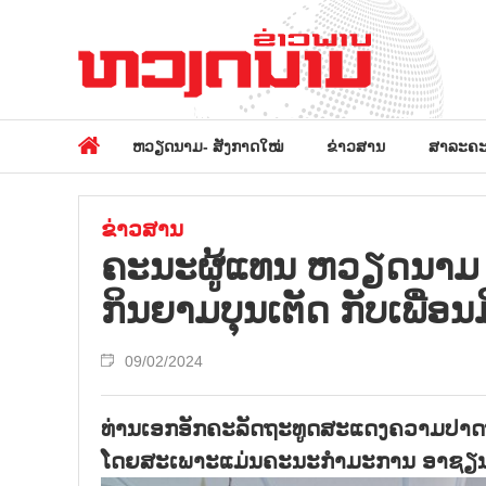
ຫວຽດນາມ- ສັງກາດໃໝ່
ຂ່າວສານ
ສາລະຄະ
ຂ່າວສານ
ຄະ​ນະ​ຜູ້​ແທນ ຫວຽດ​ນາມ 
ກິນ​ຍາມ​ບຸນ​ເຕັດ ກັບ​ເພື່ອນ​
09/02/2024
ທ່ານເອກອັກຄະລັດຖະທູດສະແດງຄວາມປາດ
ໂດຍສະເພາະແມ່ນຄະນະກຳມະການ ອາຊຽນ ປະຈຳ