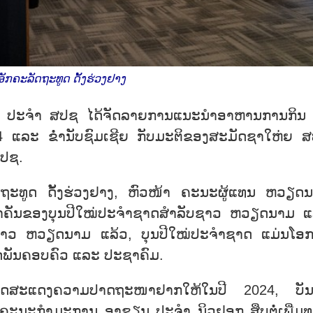
ັກຄະລັດຖະທູດ ດັ້ງຮ່ວງຢາງ
າມ ປະຈຳ ສປຊ ໄດ້ຈັດລາຍການແນະນຳອາຫານການກິນ
 ແລະ ຂ່ຳນັບຊົມເຊີຍ ກັບມະຕິຂອງສະມັດຊາໃຫ່ຍ 
ສປຊ.
ັດຖະທູດ ດັ້ງຮ່ວງຢາງ, ຫົວໜ້າ ຄະນະຜູ້ແທນ ຫວຽດ
ສຳຄັນຂອງບຸນປີໃໝ່ປະຈຳຊາດສຳລັບຊາວ ຫວຽດນາມ 
ຊາວ ຫວຽດນາມ ແລ້ວ, ບຸນປີໃໝ່ປະຈຳຊາດ ແມ່ນໂອ
ິດພັນຄອບຄົວ ແລະ ປະຊາຄົມ.
ດຖະທູດສະແດງຄວາມປາດຖະໜາຢາກໃຫ້ໃນປີ 2024, ບັ
ະນະກຳມະການ ອາຊຽນ ປະຈຳ ນິວຢອກ ສຶບຕໍ່ເພີ່ມທ