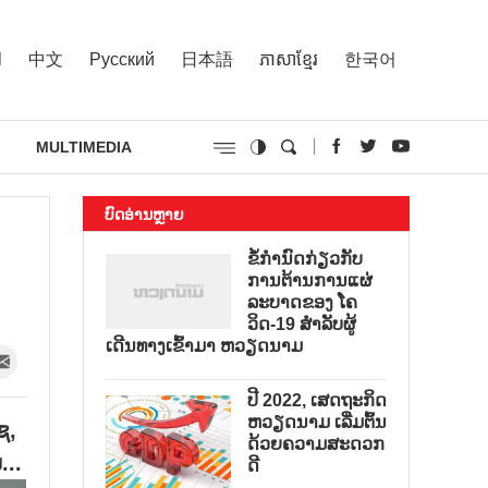
l
中文
Русский
日本語
ភាសាខ្មែរ
한국어
MULTIMEDIA
ບົດອ່ານຫຼາຍ
ຂໍ້ກຳນົດກ່ຽວກັບ
ການຕ້ານການແຜ່
ລະບາດຂອງ ໂຄ
ວິດ-19 ສຳລັບຜູ້
ເດີນທາງເຂົ້າມາ ຫວຽດນາມ
ປີ 2022, ເສດຖະກິດ
ຫວຽດນາມ ເລີ່ມຕົ້ນ
ຊ,
ດ້ວຍຄວາມສະດວກ
..
ດີ