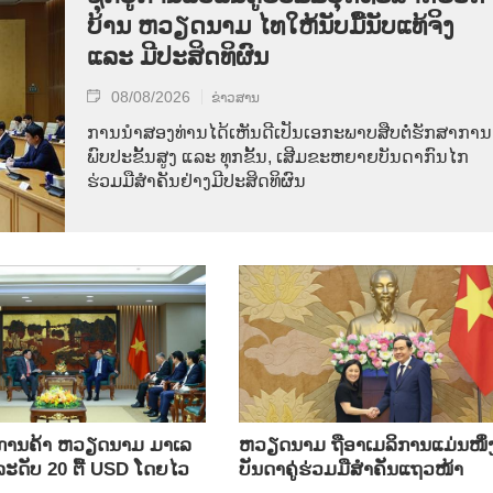
ບ້ານ ຫວຽດ​ນາມ ໄທ​ໃຫ້​ນັບ​ມື້​ນັບ​ແທ້​ຈິງ
ແລະ ມີ​ປະ​ສິດ​ທິ​ຜົນ
08/08/2026
ຂ່າວສານ
ການ​ນຳ​ສອງ​ທ່ານ​ໄດ້​ເຫັນ​ດີ​ເປັນ​ເອ​ກະ​ພາບ​ສືບ​ຕໍ່​ຮັກ​ສາ​ການ​
ພົບ​ປະ​ຂັ້ນ​ສູງ ແລະ ທຸກ​ຂັ້ນ, ເສີມ​ຂະ​ຫຍາຍ​ບັນ​ດາ​ກົນ​ໄກ​
ຮ່ວມ​ມື​ສຳ​ຄັນ​ຢ່າງ​ມີ​ປະ​ສິດ​ທິ​ຜົນ
ິນ​ການ​ຄ້າ ຫວຽດ​ນາມ ມາ​ເລ​
ຫ​ວຽດ​ນາມ ຖື​ອາ​ເມ​ລິ​ການ​ແມ່ນ​ໜຶ່ງ
​ລະ​ດັບ 20 ຕື້ USD ໂດຍ​ໄວ
ບັນ​ດາ​ຄູ່​ຮ່ວມ​ມື​ສຳ​ຄັນ​ແຖວ​ໜ້າ