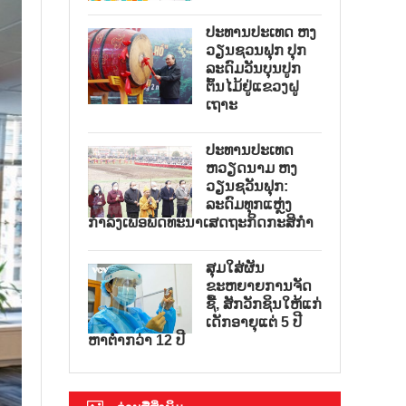
ປະທານປະເທດ ຫງ
ວຽນຊວນຟຸກ ປຸກ
ລະດົມວັນບຸນປູກ
ຕົ້ນໄມ້ຢູ່ແຂວງຝູ
ເຖາະ
ປະທານປະເທດ
ຫວຽດນາມ ຫງ
ວຽນຊວັນຟຸກ:
ລະດົມທຸກແຫຼ່ງ
ກຳລັງເພື່ອພັດທະນາເສດຖະກິດກະສິກຳ
ສຸມໃສ່ຜັນ
ຂະຫຍາຍການຈັດ
ຊື້, ສັກວັກຊິນໃຫ້ແກ່
ເດັກອາຍຸແຕ່ 5 ປີ
ຫາຕ່ຳກວ່າ 12 ປີ