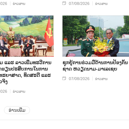
2026
07/08/2026
ຂ່າວສານ
ຂ່າວສານ
ແລະ ລາວ​ເພີ່ມ​ທະ​ວີ​ການ​
ຊຸກ​ຍູ້​ການ​ຮ່ວມ​ມື​ດ້ານ​ການ​ປ້ອງ​ກັນ​
ບົດ​ຮຽນ​ປະ​ສົບ​ການ​ໃນ​ການ​
ຊາດ ຫວຽດ​ນາມ-ມາ​ເລ​ເຊຍ
​ວິ​ທະ​ຍາ​ສາດ, ທິດ​ສະ​ດີ ແລະ
07/08/2026
ຂ່າວສານ
ວ​ຈິງ
2026
ຂ່າວສານ
ອ່ານເພີ່ມ