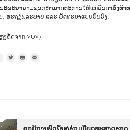
ນະພະຍາຍາມຊອກຫາມາດຕະການໃຫ້ແກ່ບັນດາສິ່ງທ້າ
ພາບ, ສະຖຽນລະພາບ ແລະ ພັດທະນາແບບຍືນຍົງ.
ຫຼ່ງຄັດຈາກ VOV)
ຊຸກ​ຍູ້​ການ​ພົວ​ພັນ​ຄູ່​ຮ່ວມ​ມື​ຍຸດ​ທະ​ສາດ​ຮອດ​