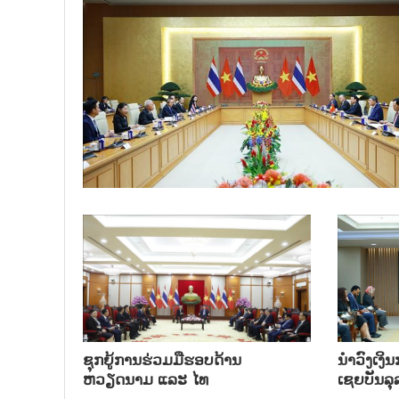
ຊຸກຍູ້ການຮ່ວມມືຮອບດ້ານ
ນຳ​ວົງ​ເງ
ຫວຽດນາມ ແລະ ໄທ
ເຊຍ​ບັນ​ລຸ