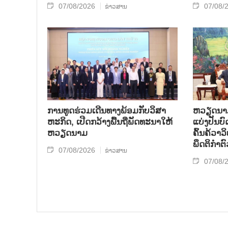
07/08/2026
07/08/
ຂ່າວສານ
ການ​ທູດ​ຮ່ວມ​ເດີນ​ທາງ​ພ້ອມກັບ​ວິ​ສາ​
ຫວຽດ​ນາມ 
ຫະ​ກ​ິດ, ເປີດກວ້າງ​ພື້ນ​ຖີ່​ພັດ​ທະ​ນາ​ໃຫ້​
ແບ່​ງ​ປັນ​
ຫວຽດ​ນາມ
ຄົ້ນ​ຄ້​ວາ
ພຶດ​ຕິ​ກຳຕົ
07/08/2026
ຂ່າວສານ
07/08/