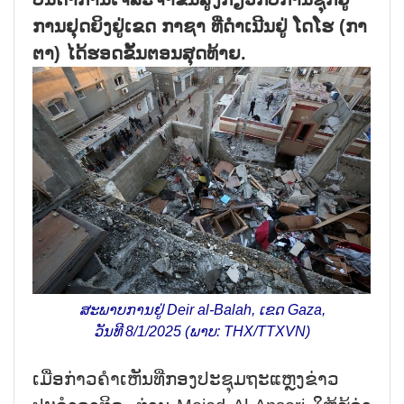
ການຢຸດຍິງຢູ່ເຂດ ກາຊາ ທີ່ດຳເນີນຢູ່ ໂດໂຮ (ກາ
ຕາ) ໄດ້ຮອດຂັ້ນຕອນສຸດທ້າຍ.
ສະພາບການຢູ່ Deir al-Balah, ເຂດ Gaza,
ວັນທີ 8/1/2025 (ພາບ: THX/TTXVN)
ເມື່ອກ່າວຄຳເຫັນທີ່ກອງປະຊຸມຖະແຫຼງຂ່າວ