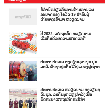
ຂໍ້ກຳນົດກ່ຽວກັບການຕ້ານການແຜ່
ລະບາດຂອງ ໂຄວິດ-19 ສຳລັບຜູ້
ເດີນທາງເຂົ້າມາ ຫວຽດນາມ
ປີ 2022, ເສດຖະກິດ ຫວຽດນາມ
ເລີ່ມຕົ້ນດ້ວຍຄວາມສະດວກດີ
ປະທານປະເທດ ຫງວຽນຊວນຟຸກ ປຸກ
ລະດົມວັນບຸນປູກຕົ້ນໄມ້ຢູ່ແຂວງຝູເຖາະ
ປະທານປະເທດ ຫວຽດນາມ ຫງວຽນຊ
ວັນຟຸກ: ລະດົມທຸກແຫຼ່ງກຳລັງເພື່ອ
ພັດທະນາເສດຖະກິດກະສິກຳ