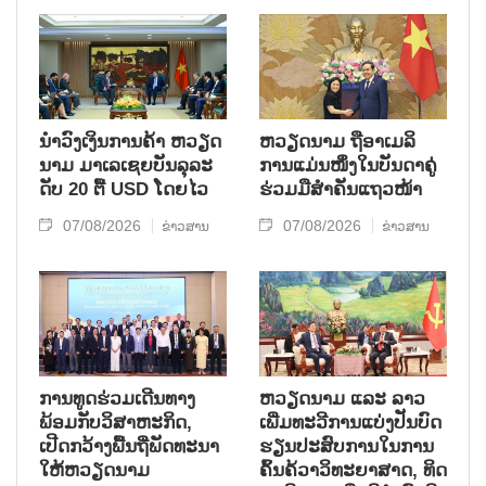
ນຳ​ວົງ​ເງິນ​ການ​ຄ້າ ຫວຽດ​
ຫ​ວຽດ​ນາມ ຖື​ອາ​ເມ​ລິ​
ນາມ ມາ​ເລ​ເຊຍ​ບັນ​ລຸ​ລະ​
ການ​ແມ່ນ​ໜຶ່ງ​ໃນ​ບັນ​ດາ​ຄູ່​
ດັບ 20 ຕື້ USD ໂດຍ​ໄວ
ຮ່ວມ​ມື​ສຳ​ຄັນ​ແຖວ​ໜ້າ
07/08/2026
07/08/2026
ຂ່າວສານ
ຂ່າວສານ
ການ​ທູດ​ຮ່ວມ​ເດີນ​ທາງ​
ຫວຽດ​ນາມ ແລະ ລາວ​
ພ້ອມກັບ​ວິ​ສາ​ຫະ​ກ​ິດ,
ເພີ່ມ​ທະ​ວີ​ການ​ແບ່​ງ​ປັນ​ບົດ​
ເປີດກວ້າງ​ພື້ນ​ຖີ່​ພັດ​ທະ​ນາ​
ຮຽນ​ປະ​ສົບ​ການ​ໃນ​ການ​
ໃຫ້​ຫວຽດ​ນາມ
ຄົ້ນ​ຄ້​ວາ​ວິ​ທະ​ຍາ​ສາດ, ທິດ​