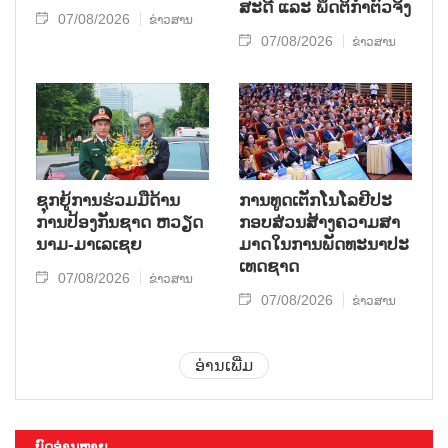
ສະ​ດີ ແລະ ພຶດ​ຕິ​ກຳຕົວ​ຈິງ
07/08/2026
ຂ່າວສານ
07/08/2026
ຂ່າວສານ
ຊຸກ​ຍູ້​ການ​ຮ່ວມ​ມື​ດ້ານ​
ການ​ທູດ​ເຕັກ​ໂນ​ໂລ​ຢີ​ປະ​
ການ​ປ້ອງ​ກັນ​ຊາດ ຫວຽດ​
ກອບ​ສ່ວນ​ສ້າງ​ຄວາມ​ສາ​
ນາມ-ມາ​ເລ​ເຊຍ
ມາດ​ໃນ​ການ​ພັດ​ທະ​ນາ​ປະ​
ເທດ​ຊາດ
07/08/2026
ຂ່າວສານ
07/08/2026
ຂ່າວສານ
ອ່ານເພີ່ມ
ບົດອ່ານຫຼາຍ