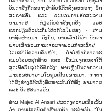
ປະຈຳອາທິດ, ທ່ານ Majed Al Ansari ໃຫ້ຮູ້ວ່າ
ບັນດາສິ່ງກີດຂວາງສຳລັບຂໍ້ຕົກລົງລະຫວ່າງ ອິດ
ສະຣາແອັນ ແລະ ຂະບວນການອິດສະລາມ
ຮາມາດສ ກ່ຽວກັບຄຳສັ່ງຢຸດຍິງ ແລະ
ແລກປ່ຽນຕົວປະກັນໄດ້ແກ້ໄຂໃນສອງ - ສາມ
ອາທິດຜ່ານມາ. ດັ່ງນັ້ນ, ອາດເວົ້າໄດ້ວ່າ ບັນດາ
ຝ່າຍເຂົ້າຮ່ວມການເຈລະຈາພວມກ້າວເຂົ້າສູ່
ໄລຍະທີ່ມີຄວາມຄືບໜ້າ, ຊ້ຳບໍ່ໜຳກໍອາດຈະ
ແມ່ນໄລຍະສຸດທ້າຍ ແລະ “ນີ້ແມ່ນຈຸດເວລາໃກ້
ສຸດເພື່ອບັນລຸໄດ້ຂໍ້ຕົກລົງ” ພາຍຫຼັງບັນດາຄວາມ
ມານະພະຍາຍາມໃນຊຸມເດືອນຜ່ານມາ. ກາຕາ
ໄດ້ສົ່ງຮ່າງຂໍ້ຕົກລົງທີ່ເໝາະສົມໃຫ້ທັງ ຮາມາດສ
ແລະ ອິດສະຣາແອັນ.
ທ່ານ Majed Al Ansari ສະແດງຄວາມເຊື່ອໝັ້ນ
ວ່າ ການປະຕິບັດຄຳສັ່ງຢຸດຍິງ ຈະດຳເນີນ “ໃນ