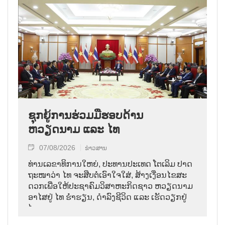
ຊຸກຍູ້ການຮ່ວມມືຮອບດ້ານ
ຫວຽດນາມ ແລະ ໄທ
07/08/2026
ຂ່າວສານ
ທ່ານ​ເລ​ຂາ​ທິ​ການ​ໃຫຍ່, ປະ​ທານ​ປະ​ເທດ ໂຕ​ເລິມ ປາດ​
ຖະ​ໜາ​ວ່າ ໄທ​ ຈະ​ສືບ​ຕໍ່​ເອົາ​ໃຈ​ໃສ່, ສ້າງ​ເງື່ອນ​ໄຂ​ສະ​
ດວກ​ເພື່ອ​ໃຫ້​ປະ​ຊາ​ຄົມ​ວ​ິ​ສາ​ຫະ​ກິດ​ຊາວ ຫວຽດ​ນາມ
ອາ​ໄສ​ຢູ່ ໄທ ຮ່ຳ​ຮຽນ, ດຳ​ລົງ​ຊີ​ວິດ ແລະ ເຮັດ​ວຽກ​ຢູ່​
ໄທ.