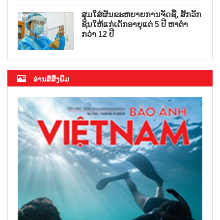
ສຸມໃສ່ຜັນຂະຫຍາຍການຈັດຊື້, ສັກວັກ
ຊິນໃຫ້ແກ່ເດັກອາຍຸແຕ່ 5 ປີ ຫາຕ່ຳ
ກວ່າ 12 ປີ
ອ່ານສື່ສິ່ງພິມ