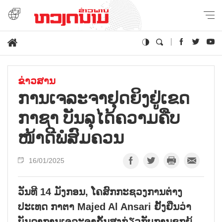
ຂ່າວສານ
ການ​ເຈ​ລະ​ຈາ​ຢຸດ​ຍິງ​ຢູ່​ເຂດ
ກາ​ຊາ ບັນ​ລຸ​ໄດ້​ຄວາມ​ຄືບ​
ໜ້າດີ​ພໍ​ສົມ​ຄວນ
16/01/2025
ວັນທີ 14 ມັງກອນ, ໂຄສົກກະຊວງການຕ່າງ
ປະເທດ ກາຕາ Majed Al Ansari ຢັ້ງຢືນວ່າ
ບັນດາການເຈລະຈາຂັ້ນສູງກ່ຽວກັບການຊຸກຍູ້