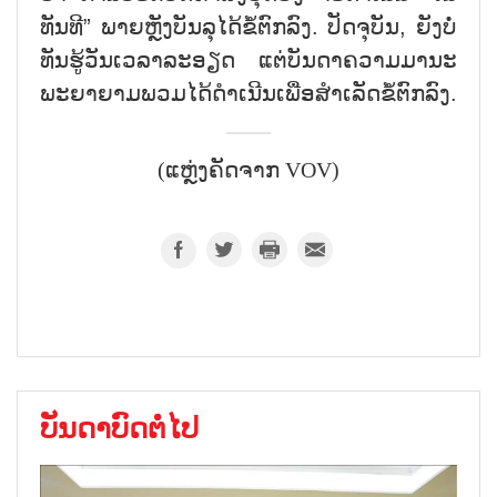
ທັນທີ” ພາຍຫຼັງບັນລຸໄດ້ຂໍ້ຕົກລົງ. ປັດຈຸບັນ, ຍັງບໍ່
ທັນຮູ້ວັນເວລາລະອຽດ ແຕ່ບັນດາຄວາມມານະ
ພະຍາຍາມພວມໄດ້ດຳເນີນເພື່ອສຳເລັດຂໍ້ຕົກລົງ.
(ແຫຼ່ງຄັດຈາກ VOV)
ບັນດາບົດຕໍ່ໄປ