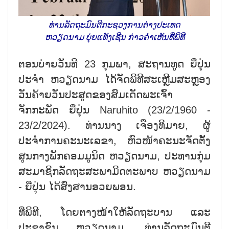
ທ່ານລັດຖະມົນຕີກະຊວງການຕ່າງປະເທດ
ຫວຽດນາມ ບຸ່ຍແທັງເຊີນ ກ່າວຄຳເຫັນທີ່ພິທີ
ຕອນບ່າຍວັນທີ 23 ກຸມພາ, ສະຖານທູດ ຍີ່ປຸ່ນ
ປະຈໍາ ຫວຽດນາມ ໄດ້ຈັດພິທີສະເຫຼີມສະຫຼອງ
ວັນຄ້າຍວັນປະສູດຂອງສົມເດັດພະເຈົ້າ
ຈັກກະພັດ ຍີ່ປຸ່ນ Naruhito (23/2/1960 -
23/2/2024). ທ່ານນາງ ເຈືອງທິມາຍ, ຜູ້
ປະຈຳການຄະນະເລຂາ, ຫົວໜ້າຄະນະຈັດຕັ້ງ
ສູນກາງພັກຄອມມູນິດ ຫວຽດນາມ, ປະທານກຸ່ມ
ສະມາຊິກລັດຖະສະພາມິດຕະພາບ ຫວຽດນາມ
- ຍີ່ປຸ່ນ ໄດ້ສົ່ງສານອວຍພອນ.
ທີ່ພິທີ, ໂດຍຕາງໜ້າໃຫ້ລັດຖະບານ ແລະ
ປະຊາຊົນ ຫວຽດນາມ, ທ່ານລັດຖະມົນຕີ