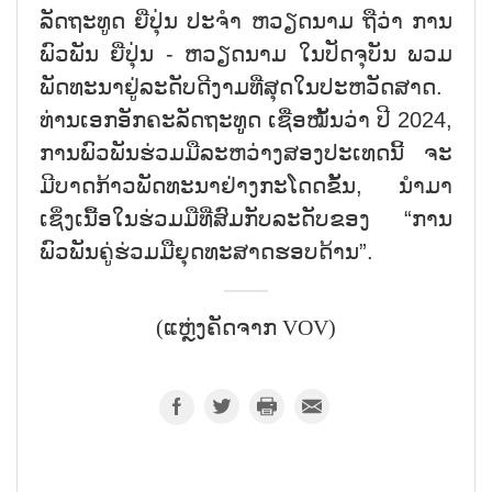
ລັດຖະທູດ ຍີ່ປຸ່ນ ປະຈຳ ຫວຽດນາມ ຖືວ່າ ການ
ພົວພັນ ຍີ່ປຸ່ນ - ຫວຽດນາມ ໃນປັດຈຸບັນ ພວມ
ພັດທະນາຢູ່ລະດັບດີງາມທີ່ສຸດໃນປະຫວັດສາດ.
ທ່ານເອກອັກຄະລັດຖະທູູດ ເຊື່ອໝັ້ນວ່າ ປີ 2024,
ການພົວພັນຮ່ວມມືລະຫວ່າງສອງປະເທດນີ້ ຈະ
ມີບາດກ້າວພັດທະນາຢ່າງກະໂດດຂັ້ນ, ນຳມາ
ເຊິ່ງເນື້ອໃນຮ່ວມມືທີ່ສົມກັບລະດັບຂອງ “ການ
ພົວພັນຄູ່ຮ່ວມມືຍຸດທະສາດຮອບດ້ານ”.
(ແຫຼ່ງຄັດຈາກ VOV)