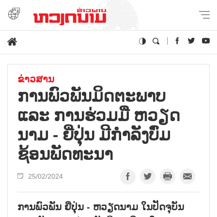
ຂ່າວສານ
ການ​ພົວ​ພັນ​ມິດ​ຕະ​ພາບ
ແລະ ການ​ຮ່ວມ​ມື ຫວຽດ​
ນາມ - ຍີ່​ປຸ່ນ ມີ​ກຳ​ລັງ​ບົ່ມ​
ຊ້ອນ​ພັດ​ທະ​ນາ
25/02/2024
ການພົວພັນ ຍີ່ປຸ່ນ - ຫວຽດນາມ ໃນປັດຈຸບັນ