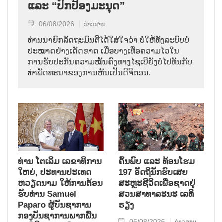
ແລະ “ປົກປ້ອງມະນຸດ”
06/08/2026
ຂ່າວສານ
ທ່ານນາຍົກລັດຖະມົນຕີໄດ້ໃສ່ໃຈວ່າ ບໍ່ໃຫ້ທັງລະບົບບໍ່
ປະໝາດຢ່າງເດັດຂາດ ເມື່ອບາງເທື່ອຄວາມໄວໃນ
ການຮັບປະກັນຄວາມໝັ້ນຄົງທາງໄຊເບີຍັງບໍ່ໄປທັນກັບ
ທ່າພັດທະນາຂອງການຫັນເປັນດີຈີຕອນ.
ທ່ານ ໂຕ​ເລິມ ເລ​ຂາ​ທິ​ການ​
ຄົ້ນ​ພົບ ແລະ ທ້ອນ​ໂຮມ
ໃຫຍ່, ປະ​ທານ​ປະ​ເທດ ​
197 ອັດ​ຖິ​ນັກ​ຮົບ​ເສຍ​
ຫວຽດ​ນາມ ໃຫ້​ການ​ຕ້ອນ​
ສະຫຼະ​ຊີ​ວິດ​ເພື່ອ​ຊາດ​ຢູ່​
ຮັບ​ທ່ານ Samuel
ສວນ​ສາ​ທາ​ລະ​ນະ ເລ​ທິ​
Paparo ຜູ້​ບັນ​ຊາ​ການ
ຣຽງ
ກອງ​ບັນ​ຊາ​ການພາກ​ພື້ນ​
06/08/2026
ຂ່າວສານ