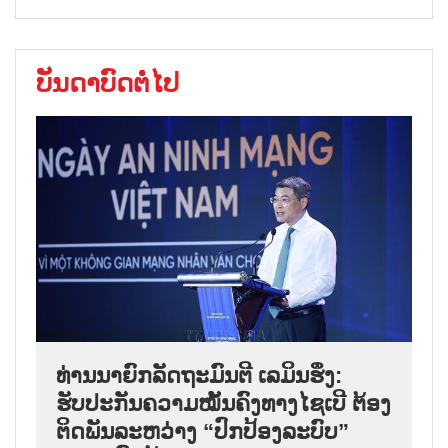
ບັນດາບົດຕໍ່ໄປ
ທ່ານນາຍົກລັດຖະມົນຕີ ເລມິນຮຶງ:
ຮັບປະກັນຄວາມໝັ້ນຄົງທາງໄຊເບີ ຕ້ອງ
ຕິດພັນລະຫວ່າງ “ປົກປ້ອງລະບົບ”