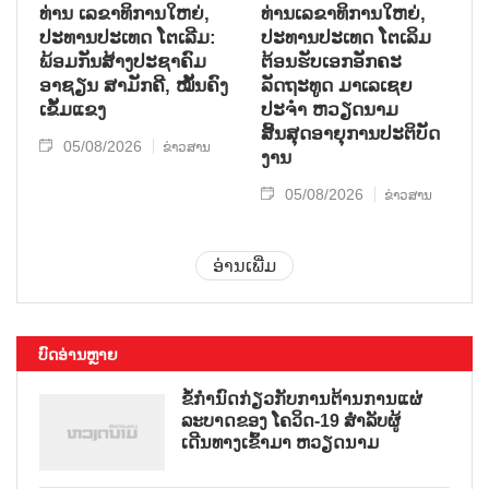
ທ່ານ ເລຂາທິການໃຫຍ່,
ທ່ານເລຂາທິການໃຫຍ່,
ປະທານປະເທດ ໂຕເລີມ:
ປະທານປະເທດ ໂຕເລິມ
ພ້ອມກັນສ້າງປະຊາຄົມ
ຕ້ອນຮັບເອກອັກຄະ
ອາຊຽນ ສາມັກຄີ, ໝັ້ນຄົງ
ລັດຖະທູດ ມາເລເຊຍ
ເຂັ້ມແຂງ
ປະຈຳ ຫວຽດນາມ
ສິ້ນສຸດອາຍຸການປະຕິບັດ
05/08/2026
ຂ່າວສານ
ງານ
05/08/2026
ຂ່າວສານ
ອ່ານເພີ່ມ
ບົດອ່ານຫຼາຍ
ຂໍ້ກຳນົດກ່ຽວກັບການຕ້ານການແຜ່
ລະບາດຂອງ ໂຄວິດ-19 ສຳລັບຜູ້
ເດີນທາງເຂົ້າມາ ຫວຽດນາມ