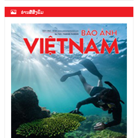
ອ່ານສື່ສິ່ງພິມ