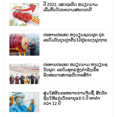
ປີ 2022, ເສດຖະກິດ ຫວຽດນາມ
ເລີ່ມຕົ້ນດ້ວຍຄວາມສະດວກດີ
ປະທານປະເທດ ຫງວຽນຊວນຟຸກ ປຸກ
ລະດົມວັນບຸນປູກຕົ້ນໄມ້ຢູ່ແຂວງຝູເຖາະ
ປະທານປະເທດ ຫວຽດນາມ ຫງວຽນຊ
ວັນຟຸກ: ລະດົມທຸກແຫຼ່ງກຳລັງເພື່ອ
ພັດທະນາເສດຖະກິດກະສິກຳ
ສຸມໃສ່ຜັນຂະຫຍາຍການຈັດຊື້, ສັກວັກ
ຊິນໃຫ້ແກ່ເດັກອາຍຸແຕ່ 5 ປີ ຫາຕ່ຳ
ກວ່າ 12 ປີ