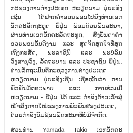
ກະຊວງການຕ່າງປະເທດ ຫວຽດນາມ ບຸ່ຍແທັງ
ເຊີນ ໄດ້ຝາກຄຳອວຍພອນໄປຍັງທ່ານເອກ
ອັກຄະລັດຖະທູດ ຍີ່ປຸ່ນ ພ້ອມດ້ວຍພັນລະຍາ,
ຜ່ານທ່ານເອກອັກຄະລັດຖະທູດ, ສົ່ງບັນດາຄຳ
ອວຍພອນອັນດີງາມ ແລະ ສຸດຈິດສຸດໃຈທີ່ສຸດ
ເຖິງກະສັດ, ພະລາຊີນີ ແລະ ພະບໍລົມ
ວົງສານຸວົງ, ລັດຖະບານ ແລະ ປະຊາຊົນ ຍີ່ປຸ່ນ.
ທ່ານລັດຖະມົນຕີກະຊວງການຕ່າງປະເທດ
ຫວຽດນາມ ບຸ່ຍແທັງເຊີນ ເຊື່ອໝັ້ນວ່າ ການ
ພົວພັນມິດຕະພາບ ແລະ ການຮ່ວມມື
ຫວຽດນາມ - ຍີ່ປຸ່ນ ໄດ້ ແລະ ກຳລັງກ້າວເຂົ້າສູ່
ໜ້າສັງກາດໃໝ່ຂອງການພົວພັນສອງປະເທດ,
ດ້ວຍກຳລັງບົ່ມຊ້ອນພັດທະນາທີ່ບໍ່ມີຈຳກັດ.
ສ່ວນທ່ານ Yamada Takio ເອກອັກຄະ