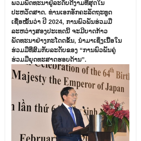
ພວມພັດທະນາຢູ່ລະດັບດີງາມທີ່ສຸດໃນ
ປະຫວັດສາດ. ທ່ານເອກອັກຄະລັດຖະທູູດ
ເຊື່ອໝັ້ນວ່າ ປີ 2024, ການພົວພັນຮ່ວມມື
ລະຫວ່າງສອງປະເທດນີ້ ຈະມີບາດກ້າວ
ພັດທະນາຢ່າງກະໂດດຂັ້ນ, ນຳມາເຊິ່ງເນື້ອໃນ
ຮ່ວມມືທີ່ສົມກັບລະດັບຂອງ “ການພົວພັນຄູ່
ຮ່ວມມືຍຸດທະສາດຮອບດ້ານ”.