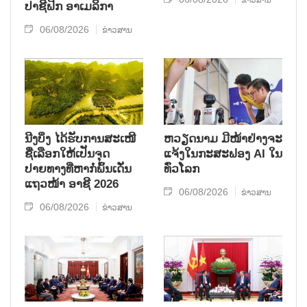
ປາ​ຊີ​ຟິກ ອາ​ເມ​ລິ​ກາ
06/08/2026
ຂ່າວສານ
ນີງບິ່ງ ໄດ້ຮັບການສະເໜີ
ຫວຽດນາມ ມີໜ້າຢ່າງຈະ
ຊື່ເລືອກໃຫ້ເປັນຈຸດ
ແຈ້ງໃນກະສະຟອງ AI ໃນ
ປາຍທາງທີ່ຫາກໍ່ພົ້ນເດັ່ນ
ທົ່ວໂລກ
ແຖວໜ້າ ອາຊີ 2026
06/08/2026
ຂ່າວສານ
06/08/2026
ຂ່າວສານ