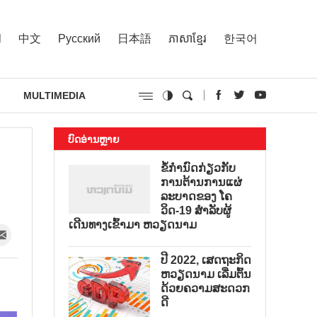
l
中文
Русский
日本語
ភាសាខ្មែរ
한국어
MULTIMEDIA
ບົດອ່ານຫຼາຍ
ຂໍ້ກຳນົດກ່ຽວກັບ
ການຕ້ານການແຜ່
ລະບາດຂອງ ໂຄ
ວິດ-19 ສຳລັບຜູ້
ເດີນທາງເຂົ້າມາ ຫວຽດນາມ
ປີ 2022, ເສດຖະກິດ
ຫວຽດນາມ ເລີ່ມຕົ້ນ
ດ້ວຍຄວາມສະດວກ
ດີ