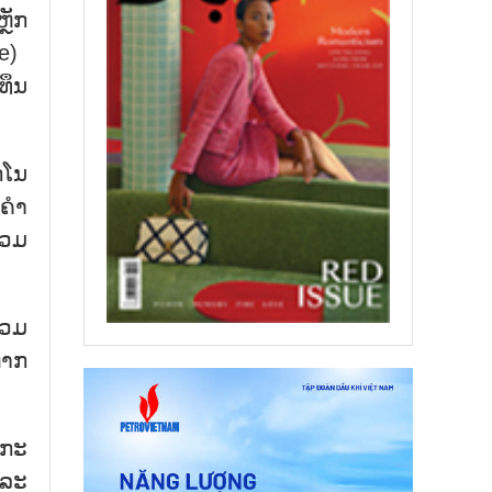
ຼັກ​
e) ​
​ທຶນ
​ໂນ​
​ຄຳ​
່ວມ​
່ວມ​
ຫາກ​
​ກະ​
​ລະ​