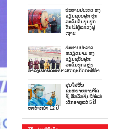
ປະທານປະເທດ ຫງ
ວຽນຊວນຟຸກ ປຸກ
ລະດົມວັນບຸນປູກ
ຕົ້ນໄມ້ຢູ່ແຂວງຝູ
ເຖາະ
ປະທານປະເທດ
ຫວຽດນາມ ຫງ
ວຽນຊວັນຟຸກ:
ລະດົມທຸກແຫຼ່ງ
ກຳລັງເພື່ອພັດທະນາເສດຖະກິດກະສິກຳ
ສຸມໃສ່ຜັນ
ຂະຫຍາຍການຈັດ
ຊື້, ສັກວັກຊິນໃຫ້ແກ່
ເດັກອາຍຸແຕ່ 5 ປີ
ຫາຕ່ຳກວ່າ 12 ປີ