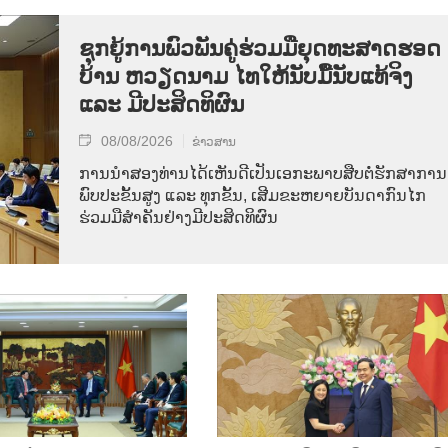
ຊຸກ​ຍູ້​ການ​ພົວ​ພັນ​ຄູ່​ຮ່ວມ​ມື​ຍຸດ​ທະ​ສາດ​ຮອດ​
ບ້ານ ຫວຽດ​ນາມ ໄທ​ໃຫ້​ນັບ​ມື້​ນັບ​ແທ້​ຈິງ
ແລະ ມີ​ປະ​ສິດ​ທິ​ຜົນ
08/08/2026
ຂ່າວສານ
ການ​ນຳ​ສອງ​ທ່ານ​ໄດ້​ເຫັນ​ດີ​ເປັນ​ເອ​ກະ​ພາບ​ສືບ​ຕໍ່​ຮັກ​ສາ​ການ​
ພົບ​ປະ​ຂັ້ນ​ສູງ ແລະ ທຸກ​ຂັ້ນ, ເສີມ​ຂະ​ຫຍາຍ​ບັນ​ດາ​ກົນ​ໄກ​
ຮ່ວມ​ມື​ສຳ​ຄັນ​ຢ່າງ​ມີ​ປະ​ສິດ​ທິ​ຜົນ