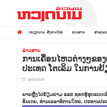
ຫວຽດນາມ- ສັງກາດໃໝ່
ຂ່າວສານ
ສາລະຄະ
ຂ່າວສານ
ການເຄື່ອນໄຫວຕ່າງໆຂອງ
ປະເທດ ໂຕເລິມ ໃນການຢ້
08/05/2026
ພາຍຫຼັງໄປຢ້ຽມຢາມ ແລະ ຊອກຮູ້ຮູບແບບເ
ອິນເດຍ, ທ່ານເລຂາທິການໃຫຍ່, ປະທານປະເທດ