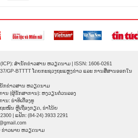
(ICP): ສຳນັກຂ່າວສານ ຫວຽດນາມ | ISSN: 1606-0261
137/GP-BTTTT ໂດຍກະຊວງຖະແຫຼງຂ່າວ ແລະ ການສື່ສານອອກໃນ
ຳນັກຂ່າວສານ ຫວຽດນາມ
ການ (ຜູ້ຮັກສາການ): ຫງວຽນຕ໋ວນລອງ
ນ: ຮ່າທິເຕື່ອງທູ
9 ຖະໜົນ ຫຼີເຖື່ອງກຽດ, ຮ່າໂນ້ຍ
32300 | ແຟັກ: (84-24) 3933 2291
p@gmail.com
© ຂ່າວພາບ ຫວຽດນາມ