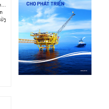
​ກຳ…
ກ​
ປ່ງ​