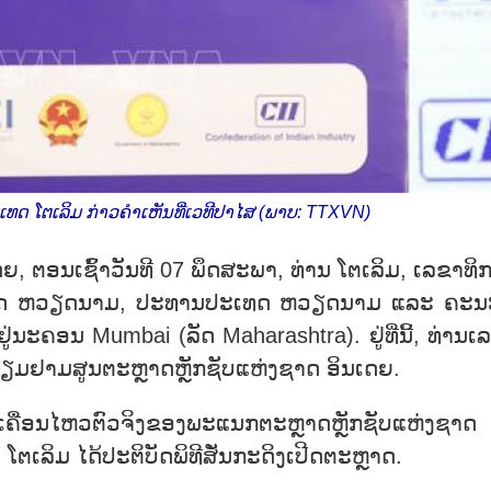
ດ ໂຕເລິມ ກ່າວຄຳເຫັນທີ່ເວທີປາໄສ (ພາບ: TTXVN)
ດຍ, ຕອນ​ເຊົ້າ​ວັນ​ທີ 07 ພຶດ​ສະ​ພາ, ທ່ານ ໂຕ​ເລິມ, ເລ​ຂາ​ທິ​
ມູ​ນິດ ຫວຽດ​ນາມ, ປະ​ທານ​ປະ​ເທດ ຫວຽດ​ນາມ ແລະ ຄ​ະ​ນະ​ຜ
ູ່​ນະ​ຄອນ Mumbai (ລັດ Maharashtra). ຢູ່​ທີ່ນີ້, ທ່ານ​ເລ
​ຢ້ຽມ​ຢາມສູນຕະ​ຫຼາດຫຼັກ​ຊັບແຫ່ງ​ຊາດ ອິນ​ເດຍ.
ື່ອນ​ໄຫວ​ຕົວ​ຈິງ​ຂອງ​ພະ​ແນກ​ຕະ​ຫຼາດ​ຫຼັກ​ຊັບ​ແຫ່ງ​ຊາດ 
ເລິ​ມ ໄດ້​ປະ​ຕິ​ບັດ​ພິ​ທີສັ່ນກະ​ດິງ​ເປີດ​ຕະ​ຫຼາດ.