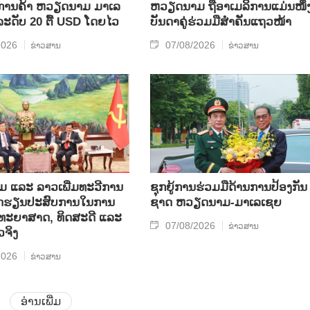
ິນ​ການ​ຄ້າ ຫວຽດ​ນາມ ມາ​ເລ​
ຫ​ວຽດ​ນາມ ຖື​ອາ​ເມ​ລິ​ການ​ແມ່ນ​ໜຶ່ງ
​ລະ​ດັບ 20 ຕື້ USD ໂດຍ​ໄວ
ບັນ​ດາ​ຄູ່​ຮ່ວມ​ມື​ສຳ​ຄັນ​ແຖວ​ໜ້າ
2026
07/08/2026
ຂ່າວສານ
ຂ່າວສານ
ແລະ ລາວ​ເພີ່ມ​ທະ​ວີ​ການ​
ຊຸກ​ຍູ້​ການ​ຮ່ວມ​ມື​ດ້ານ​ການ​ປ້ອງ​ກັນ​
ບົດ​ຮຽນ​ປະ​ສົບ​ການ​ໃນ​ການ​
ຊາດ ຫວຽດ​ນາມ-ມາ​ເລ​ເຊຍ
​ວິ​ທະ​ຍາ​ສາດ, ທິດ​ສະ​ດີ ແລະ
07/08/2026
ຂ່າວສານ
ວ​ຈິງ
2026
ຂ່າວສານ
ອ່ານເພີ່ມ