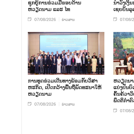
ຊຸກຍູ້ການຮ່ວມມືຮອບດ້ານ
ນຳ​ວົງ​ເງ
ຫວຽດນາມ ແລະ ໄທ
ເຊຍ​ບັນ​ລຸ
07/08/2026
07/08/
ຂ່າວສານ
ການ​ທູດ​ຮ່ວມ​ເດີນ​ທາງ​ພ້ອມກັບ​ວິ​ສາ​
ຫວຽດ​ນາມ 
ຫະ​ກ​ິດ, ເປີດກວ້າງ​ພື້ນ​ຖີ່​ພັດ​ທະ​ນາ​ໃຫ້​
ແບ່​ງ​ປັນ​
ຫວຽດ​ນາມ
ຄົ້ນ​ຄ້​ວາ
ພຶດ​ຕິ​ກຳຕົ
07/08/2026
ຂ່າວສານ
07/08/