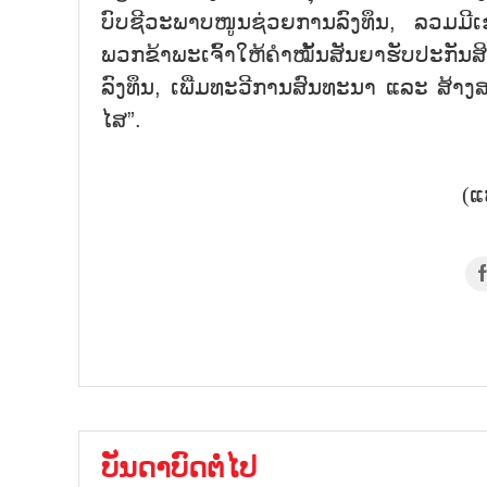
ບົບ​ຊີ​ວະ​ພາບ​ໜູນ​ຊ່ວຍ​ການ​ລົງ​ທຶນ, ລວມ​ມີ
ພວກ​ຂ້າ​ພະ​ເຈົ້າ​ໃຫ້​ຄຳ​ໝັ້​ນ​ສັນ​ຍາ​ຮັບ​ປະ​ກັ
ລົງ​ທຶນ, ເພີ່ມ​ທະ​ວີ​ການ​ສົນ​ທະ​ນາ ແລະ ສ້າງ​ສ
ໄສ”.
(ແ
ບັນດາບົດຕໍ່ໄປ