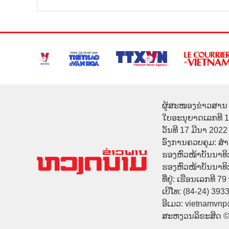
ຜູ້ສະໜອງຂ່າວສານ 
ໃບອະນຸຍາດເລກທີ 
ວັນທີ 17 ມີນາ 2022
ອົງການຄວບຄຸມ: ສ
ຮອງຫົວໜ້າບັນນາທິ
ຮອງຫົວໜ້າບັນນາທິກາ
ທີ່ຢູ່: ເຮືອນເລກທີ 7
ເບີໂທ: (84-24) 393
ອີເມວ: vietnamvn
ສະຫງວນລິຂະສິດ 