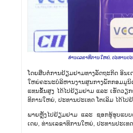
ທ່ານເລຂາທິການໃຫຍ່, ປະທານປະເທ
ໂດຍ​ສືບ​ຕໍ່​ການ​ຢ້ຽມ​ຢາມ​ທາງ​ລັດ​ຖະ​ກິດ ອິນ​ເ
ໃຫຍ່​ຄະ​ນະ​ບໍ​ລິ​ຫານ​ງານ​ສູນ​ກາງ​ພັກ​ກອມ​
ແທນ​ຂັ້ນ​ສູງ ໄດ້​ໄປ​ຢ້ຽ​ມ​ຢາມ ແລະ ເຮັດ​ວຽກ​ຢ
ທິ​ການ​ໃຫຍ່, ປະ​ທານ​ປະ​ເທດ ໂຕ​ເລິມ ໄດ້​ໄປ
ພາຍ​ຫຼັງ​ໄປ​ຢ້ຽມ​ຢາມ ແລະ ຊອກ​ຮູ້​ຮູບ​ແບບ​ເຄ
ເດຍ, ທ່ານ​ເລ​ຂາ​ທິ​ການ​ໃຫຍ່, ປະ​ທານ​ປະ​ເທດ ໂຕ​