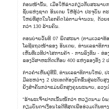
ກ່ອນ​ໜ້ານັ້ນ, ເມື່ອ​ໃຫ້​ຂ່າວ​ກ່ຽວ​ກັບ​ສະ​ພາບ
ຊັບ​ແຫ່ງ​ຊາດ ອິນ​ເດຍ ໃຫ້​ຮູ້​ວ່າ ປະ​ຈຸ​ບັນ ຕະ
ໃຫຍ່​ທີ່​ສຸດ​ໃນ​ໂລກ​ຄິດ​ໄລ່​ຕາມ​ຈຳ​ນວນ, ດ້
ກວ່າ 130 ລ້ານ​ຄົນ.
ຕອນ​ບ່າຍ​ວັນ​ທີ 07 ພຶດ​ສະ​ພາ (ຕາມ​ເວ​ລາ​ທ້ອ
ໂລ​ຊີ​ແຖວ​ໜ້າ​ຂອງ ອິນ​ເດຍ, ທ່ານ​ເລ​ຂາ​ທິ​ກ
ເຫັນ​ທີ່​ເວ​ທີ​ປາ​ໄສ​ການ​ຄ້າ - ການ​ລົງ​ທຶນ - 
ຂອງວິ​ສາ​ຫະ​ກິດ​ເກືອບ 400 ແຫ່ງ​ຂອງ​ທັງ 2 
ກ່າວ​ຄຳ​ເຫັນ​ຢູ່​ທີ່ນີ້, ທ່ານ​ເລ​ຂາ​ທິ​ການ​ໃຫຍ່
ມື​ລະ​ຫວ່າງ 2 ປະ​ເທດ​ຕ້​ອງ​ຍົກ​ຂຶ້ນ​ສູ່​ລະ​ດັບ​
ຍັງ​ສຳ​ຄັນ​ກວ່າ​ແມ່ນ​ຍົກ​ສູງ​ຄຸນ​ນະ​ພາບ, ລວງ
“ຂ້າ​ພະ​ເຈົ້າ​ຢາ​ກ​ເນັ້​ນ​ໜັກ​ວ່າ ຫວຽດ​ນາມ ບໍ່​ພ
ກຽມ​ບັນ​ດາ​ເງື່ອນ​ໄຂ​ດີ​ທີ່​ສຸດ​ເພື່ອ​ຮ່ວມ​ເດີນ