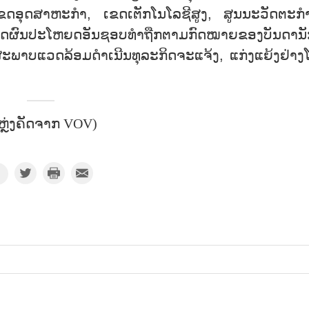
ເຂດ​ອຸດ​ສາ​ຫະ​ກຳ, ເຂດ​ເຕັກ​ໂນ​ໂລ​ຊີ​ສູງ, ສູນ​ນະ​ວັດ​ຕະ
ນ​ສິດ​ຜົນ​ປະ​ໂຫຍດ​ອັນ​ຊອບ​ທຳ​ຖືກ​ຕາມ​ກົດ​ໝາຍ​ຂອງ​ບັນ​ດາ​ນັ
ະ​ພາບ​ແວດ​ລ້ອມ​ດຳ​ເນີນ​ທຸ​ລະ​ກິດ​ຈະ​ແຈ້ງ, ແກ່​ງແຍ້ງ​ຢ່າງ​ໂ
ຫຼ່ງຄັດຈາກ VOV)