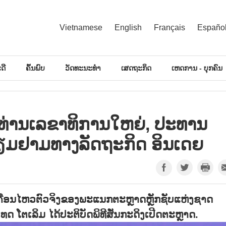
Vietnamese
English
Français
Españo
ດີ
ຄົ້ນພົບ
ວັດທະນະທຳ
ເສດຖະກິດ
ເຫດການ - ບຸກຄົນ
ທ່ານເລຂາທິການໃຫຍ່, ປະທານ
ຽມຢາມທາງລັດຖະກິດ ອິນເດຍ
ຄື່ອນໄຫວຕົວຈິງຂອງພະແນກຕະຫຼາດຫຼັກຊັບແຫ່ງຊາດ
 ໂຕເລິມ ໄດ້ປະຕິບັດພິທີສັ່ນກະດິງເປີດຕະຫຼາດ.