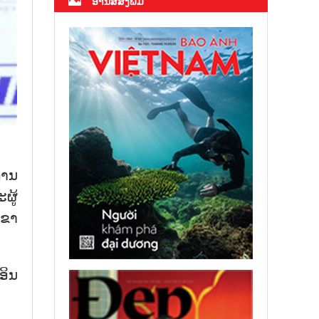
ອ່ານສື່ສິ່ງພິມ
ການ​
ູ້​
​ຂາ​
ອິນ​