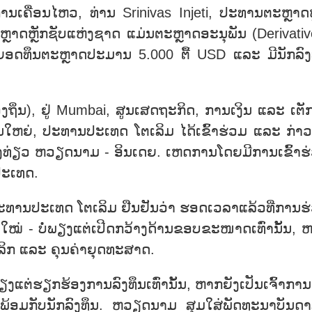
​ການ​ເຄື່ອນ​ໄຫວ, ທ່ານ Srinivas Injeti, ປະ​ທານ​​ຕະ​ຫຼາດ​ຫ
​ຫຼາດ​​ຫຼັກ​ຊັບ​ແຫ່ງ​ຊາດ ແມ່ນ​ຕະ​ຫຼາດອະ​ນຸ​ພັນ (Derivativ
ວຍຍອດ​ທຶນ​ຕະ​ຫຼາດ​ປະ​ມານ 5.000 ຕື້ USD ແລະ ມ​ີ​ນັກ​ລົງ
ງ​ຖິ່ນ), ຢູ່ Mumbai, ສູນ​ເສດ​ຖະ​ກິດ, ການ​ເງິນ ແລະ ເຕັກ
ານ​ໃຫຍ່, ປະ​ທານ​ປະ​ເທດ ໂຕ​ເລິມ ໄດ້​ເຂົ້າ​ຮ່ວມ ແລະ ກ່າວ
ທ່ອງ​ທ່ຽວ ຫວຽດ​ນາມ - ອິນ​ເດຍ. ເຫດ​ການ​ໂດຍ​ມີ​ການ​ເຂົ້າ​ຮ
ປະ​ເທດ.
, ປະ​ທານ​ປະ​ເທດ ໂຕ​ເລິມ ຢືນ​ຢັນ​ວ່າ ຮອດ​ເວ​ລາ​ແລ້ວ​ທີ່​ການ​ຮ
ສູງ​ໃໝ່ - ບໍ່​ພຽງ​ແຕ່​ເປີດກວ້າງ​ດ້ານ​ຂອບ​ຂະ​ໜາດ​ເທົ່າ​ນັ້ນ, 
​ເລິກ ແລະ ຄຸນ​ຄ່າ​ຍຸດ​ທະ​ສາດ.
ຽງ​ແຕ່​ຮຽກ​ຮ້ອງ​ການ​ລົງ​ທຶນເທົ່າ​ນັ້ນ, ຫາກ​ຍັງ​ເປັນ​ເຈົ້າ​ການ
​ທາງ​ພ້ອມ​ກັບ​ນັກ​ລົງ​ທຶນ. ຫວຽດ​ນາມ ສຸ​ມ​ໃສ່ພັດ​ທະ​ນາ​ບັນ​ດາ