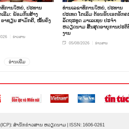
າທິການໃຫຍ່, ປະທານ
ທ່ານເລຂາທິການໃຫຍ່, ປະທານ
ເລີມ: ພ້ອມກັນສ້າງ
ປະເທດ ໂຕເລິມ ຕ້ອນຮັບເອກອັກຄ
ອາຊຽນ ສາມັກຄີ, ໝັ້ນຄົງ
ລັດຖະທູດ ມາເລເຊຍ ປະຈຳ
ຫວຽດນາມ ສິ້ນສຸດອາຍຸການປະຕິບ
ງານ
2026
ຂ່າວສານ
05/08/2026
ຂ່າວສານ
ອ່ານເພີ່ມ
(ICP): ສຳນັກຂ່າວສານ ຫວຽດນາມ | ISSN: 1606-0261