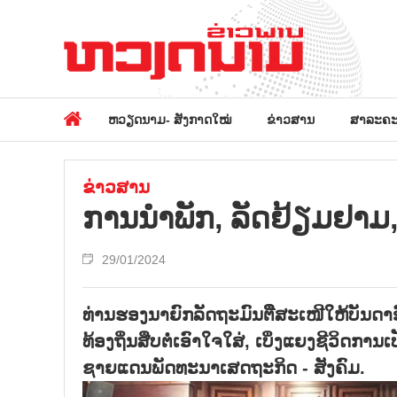
ຫວຽດນາມ- ສັງກາດໃໝ່
ຂ່າວສານ
ສາລະຄະ
ຂ່າວສານ
ການນຳພັກ, ລັດຢ້ຽມຢາມ, 
29/01/2024
ທ່ານຮອງນາຍົກລັດຖະມົນຕີືສະເໜີໃຫ້ບັນດ
ທ້ອງຖິ່ນສືບຕໍ່ເອົາໃຈໃສ່, ເບິ່ງແຍງຊີວິດກ
ຊາຍແດນພັດທະນາເສດຖະກິດ - ສັງຄົມ.