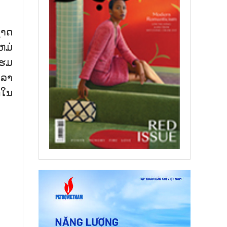
ຊາດ
ຫມ່
ໂຮມ
ດລາ
ກໃນ