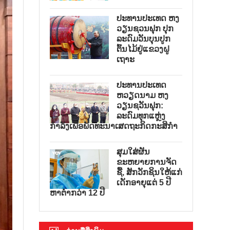
ປະທານປະເທດ ຫງ
ວຽນຊວນຟຸກ ປຸກ
ລະດົມວັນບຸນປູກ
ຕົ້ນໄມ້ຢູ່ແຂວງຝູ
ເຖາະ
ປະທານປະເທດ
ຫວຽດນາມ ຫງ
ວຽນຊວັນຟຸກ:
ລະດົມທຸກແຫຼ່ງ
ກຳລັງເພື່ອພັດທະນາເສດຖະກິດກະສິກຳ
ສຸມໃສ່ຜັນ
ຂະຫຍາຍການຈັດ
ຊື້, ສັກວັກຊິນໃຫ້ແກ່
ເດັກອາຍຸແຕ່ 5 ປີ
ຫາຕ່ຳກວ່າ 12 ປີ