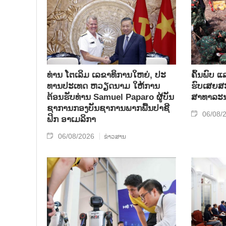
ທ່ານ ໂຕ​ເລິມ ເລ​ຂາ​ທິ​ການ​ໃຫຍ່, ປະ​
ຄົ້ນ​ພົບ ແ
ທານ​ປະ​ເທດ ​ຫວຽດ​ນາມ ໃຫ້​ການ​
ຮົບ​ເສຍ​ສະຫ
ຕ້ອນ​ຮັບ​ທ່ານ Samuel Paparo ຜູ້​ບັນ​
ສາ​ທາ​ລະ​
ຊາ​ການກອງ​ບັນ​ຊາ​ການພາກ​ພື້ນ​ປາ​ຊີ​
06/08/
ຟິກ ອາ​ເມ​ລິ​ກາ
06/08/2026
ຂ່າວສານ