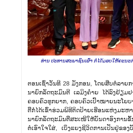
ທ່ານ ປະທານສະພາຊົນເຜົ່າ ກໍ່ໄດ້ມອບໃຫ້ຄ
ຕອນເຊົ້າວັນທີ 28 ມັງກອນ, ໂດຍສືບຕໍ່ລາ
ນາຍົກລັດຖະມົນຕີ ເລມິງຄ໋າຍ ໄດ້ລົງຢ້ຽ
ຄອບຄົວທຸກຍາກ, ຄອບຄົວເປົ້າໝາຍນະໂຍບາຍຢ
ຕີືກໍ່ໄດ້ເຂົ້າຮ່ວມພິທີຕິດປ້າຍເຮືອນແຫ່ງມະ
ນາຍົກລັດຖະມົນຕີືສະເໜີໃຫ້ບັນດາອົງການຂ
ຕໍ່ເອົາໃຈໃສ່, ເບິ່ງແຍງຊີວິດການເປັນຢູ