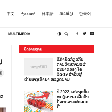
l
中文
Русский
日本語
ភាសាខ្មែរ
한국어
MULTIMEDIA
ບົດອ່ານຫຼາຍ
ນ
ຂໍ້ກຳນົດກ່ຽວກັບ
ການຕ້ານການແຜ່
ລະບາດຂອງ ໂຄ
ວິດ-19 ສຳລັບຜູ້
ເດີນທາງເຂົ້າມາ ຫວຽດນາມ
ປີ 2022, ເສດຖະກິດ
ຂດ
ຫວຽດນາມ ເລີ່ມຕົ້ນ
ດ້ວຍຄວາມສະດວກ
ດີ