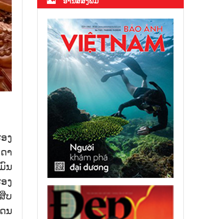
ອ່ານສື່ສິ່ງພິມ
ຮອງ
ນດາ
ມົນ
ຮອງ
ສືບ
ແດນ