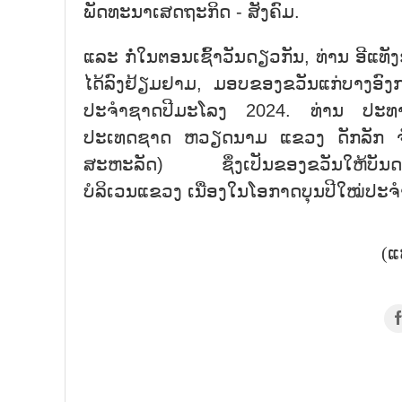
ພັດທະນາເສດຖະກິດ - ສັງຄົມ.
ແລະ ກໍ່ໃນຕອນເຊົ້າວັນດຽວກັນ, ທ່ານ ອີແ
ໄດ້ລົງຢ້ຽມຢາມ, ມອບຂອງຂວັນແກ່ບາງອົງກ
ປະຈຳຊາດປີມະໂລງ 2024. ທ່ານ ປະທານ
ປະເທດຊາດ ຫວຽດນາມ ແຂວງ ດັກລັກ ຈຳນວ
ສະຫະລັດ) ຊຶ່ງເປັນຂອງຂວັນໃຫ້ບັນດາຄ
ບໍລິເວນແຂວງ ເນື່ອງໃນໂອກາດບຸນປີໃໝ່ປະ
(ແ