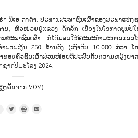
ທັງຮ່າ ນີເອ ກາດຳ, ປະທານສະພາຊົນເຜົ່າຂອງສະພາແຫ່ງ
ານ, ຫົວໜ່ວຍຢູ່ແຂວງ ດັກລັກ ເນື່ອງໃນໂອກາດບຸນປີໃ
ສະພາຊົນເຜົ່າ ກໍ່ໄດ້ມອບໃຫ້ຄະນະກຳມະການແນວ
ນເງິນ 250 ລ້ານດົ່ງ (ເທົ່າກັບ 10.000 ກ່ວາ ໂ
ອບຄົວຊົນເຜົ່າສ່ວນໜ້ອຍທີ່ປະສົບກັບຄວາມຫຍຸ້ງຍາ
ຈຳຊາດປີມະໂລງ 2024.
ຫຼ່ງຄັດຈາກ VOV)