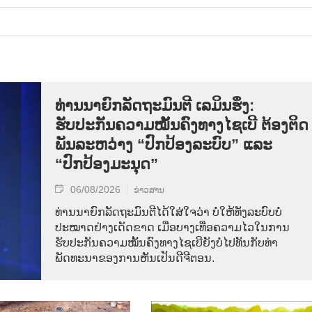
ທ່ານນາຍົກລັດຖະມົນຕີ ເລມິນຮຶງ:
ຮັບປະກັນຄວາມໝັ້ນຄົງທາງໄຊເບີ ຕ້ອງຕິດ
ພັນລະຫວ່າງ “ປົກປ້ອງລະບົບ” ແລະ
“ປົກປ້ອງມະນຸດ”
06/08/2026
ຂ່າວສານ
ທ່ານນາຍົກລັດຖະມົນຕີໄດ້ໃສ່ໃຈວ່າ ບໍ່ໃຫ້ທັງລະບົບບໍ່
ປະໝາດຢ່າງເດັດຂາດ ເມື່ອບາງເທື່ອຄວາມໄວໃນການ
ຮັບປະກັນຄວາມໝັ້ນຄົງທາງໄຊເບີຍັງບໍ່ໄປທັນກັບທ່າ
ພັດທະນາຂອງການຫັນເປັນດີຈີຕອນ.