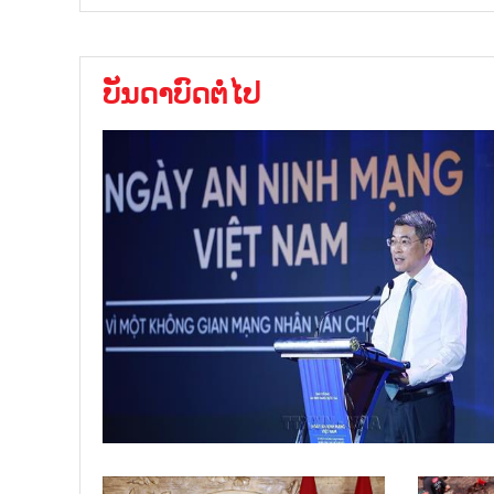
ບັນດາບົດຕໍ່ໄປ