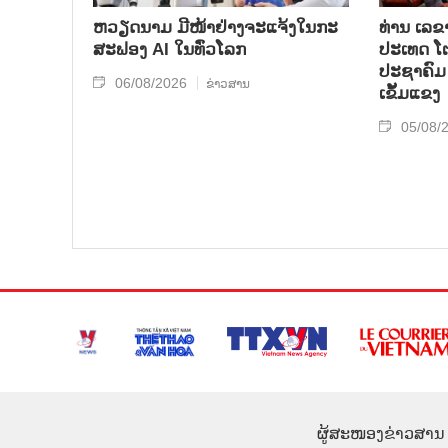
ຫວຽດນາມ ມີໜ້າຢ່າງຈະແຈ້ງໃນກະ
ທ່ານ ເລຂ
ສະຟອງ AI ໃນທົ່ວໂລກ
ປະເທດ ໂຕ
ປະຊາຄົມ 
06/08/2026
ຂ່າວສານ
ເຂັ້ມແຂງ
05/08/
ຜູ້ສະໜອງຂ່າວສານ 