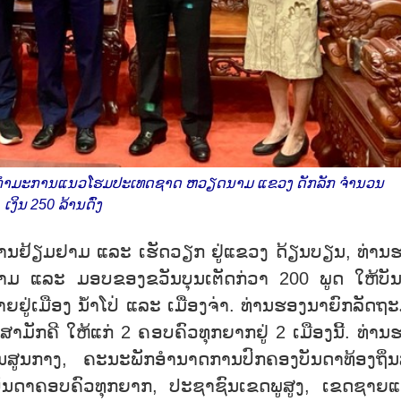
ະນະກຳມະການແນວໂຮມປະເທດຊາດ ຫວຽດນາມ ແຂວງ ດັກລັກ ຈຳນວນ
ເງິນ 250 ລ້ານດົ່ງ
ຍການຢ້ຽມຢາມ ແລະ ເຮັດວຽກ ຢູ່ແຂວງ ດ້ຽນບຽນ, ທ່ານ
ມຢາມ ແລະ ມອບຂອງຂວັນບຸນເຕັດກ່ວາ 200 ພູດ ໃຫ້ບັ
ູ່ເມືອງ ນ້ຳໂປ່ ແລະ ເມື່ອງຈ່າ. ທ່ານຮອງນາຍົກລັດຖະ
ຫາສາມັກຄີ ໃຫ້ແກ່ 2 ຄອບຄົວທຸກຍາກຢູ່ 2 ເມືອງນີ້. ທ່ານ
ັ້ນສູນກາງ, ຄະນະພັກອຳນາດການປົກຄອງບັນດາທ້ອງຖິ່ນ
່ຂອງບັນດາຄອບຄົວທຸກຍາກ, ປະຊາຊົນເຂດພູສູງ, ເຂດຊາຍ