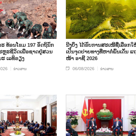
ລະ ທ້ອນ​ໂຮມ 197 ອັດ​ຖິ​ນັກ​
ນີງບິ່ງ ໄດ້ຮັບການສະເໜີຊື່ເລືອກໃຫ
ຼະ​ຊີ​ວິດ​ເພື່ອ​ຊາດ​ຢູ່​ສວນ​
ເປັນຈຸດປາຍທາງທີ່ຫາກໍ່ພົ້ນເດັ່ນ ແ
ນະ ເລ​ທິ​ຣຽງ
ໜ້າ ອາຊີ 2026
2026
06/08/2026
ຂ່າວສານ
ຂ່າວສານ