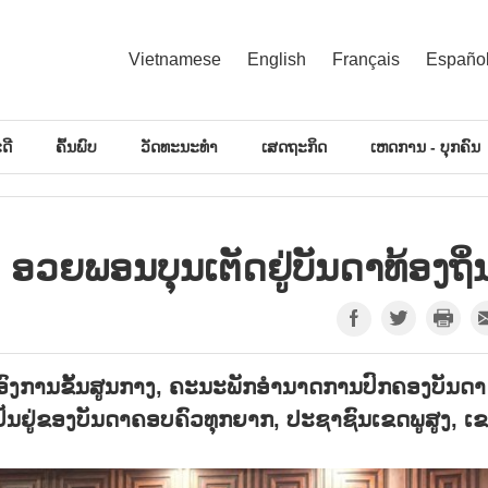
Vietnamese
English
Français
Españo
ດີ
ຄົ້ນພົບ
ວັດທະນະທຳ
ເສດຖະກິດ
ເຫດການ - ບຸກຄົນ
ອວຍພອນບຸນເຕັດຢູ່ບັນດາທ້ອງຖິ່
າອົງການຂັ້ນສູນກາງ, ຄະນະພັກອຳນາດການປົກຄອງບັນດາ
ານເປັນຢູ່ຂອງບັນດາຄອບຄົວທຸກຍາກ, ປະຊາຊົນເຂດພູສູງ, ເ