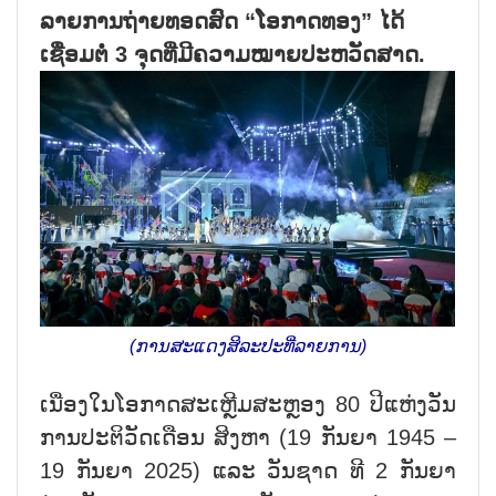
ລາຍການຖ່າຍທອດສົດ “ໂອກາດທອງ” ໄດ້
ເຊື່ອມຕໍ່ 3 ຈຸດທີ່ມີຄວາມໝາຍປະຫວັດສາດ.
(ການສະແດງສິລະປະທີ່ລາຍການ)
ເນື່ອງໃນໂອກາດສະເຫຼີມສະຫຼອງ 80 ປີແຫ່ງວັນ
ການປະຕິວັດເດືອນ ສິງຫາ (19 ກັນຍາ 1945 –
19 ກັນຍາ 2025) ແລະ ວັນຊາດ ທີ 2 ກັນຍາ