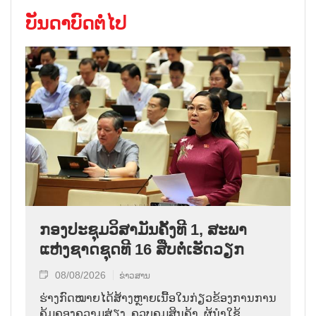
ບັນດາບົດຕໍ່ໄປ
ກອງປະຊຸມວິສາມັນຄັ້ງທີ 1, ສະພາ
ແຫ່ງຊາດຊຸດທີ 16 ສືບຕໍ່ເຮັດວຽກ
08/08/2026
ຂ່າວສານ
ຮ່າງກົດໝາຍໄດ້ສ້າງຫຼາຍເນື້ອໃນກ່ຽວຂ້ອງການການ
ຄຸ້ມຄອງຄວາມສ່ຽງ, ຄວບຄຸມສິນຄ້າ, ຜູ້ນຳໃຊ້