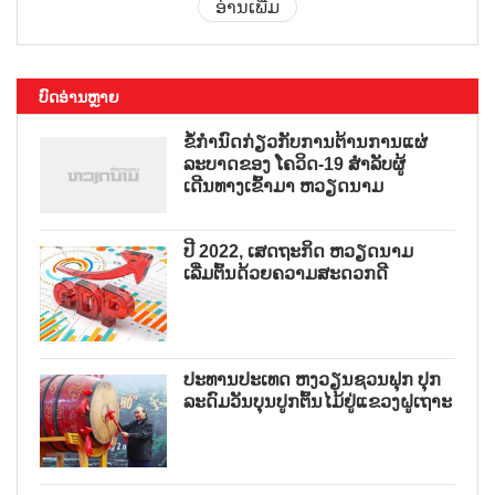
ອ່ານເພີ່ມ
ບົດອ່ານຫຼາຍ
ຂໍ້ກຳນົດກ່ຽວກັບການຕ້ານການແຜ່
ລະບາດຂອງ ໂຄວິດ-19 ສຳລັບຜູ້
ເດີນທາງເຂົ້າມາ ຫວຽດນາມ
ປີ 2022, ເສດຖະກິດ ຫວຽດນາມ
ເລີ່ມຕົ້ນດ້ວຍຄວາມສະດວກດີ
ປະທານປະເທດ ຫງວຽນຊວນຟຸກ ປຸກ
ລະດົມວັນບຸນປູກຕົ້ນໄມ້ຢູ່ແຂວງຝູເຖາະ