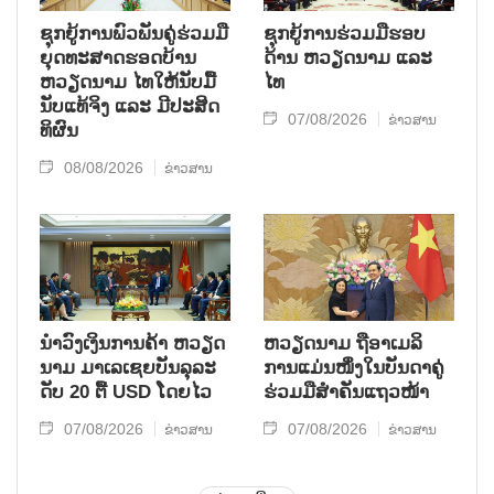
ຊຸກ​ຍູ້​ການ​ພົວ​ພັນ​ຄູ່​ຮ່ວມ​ມື​
ຊຸກຍູ້ການຮ່ວມມືຮອບ
ຍຸດ​ທະ​ສາດ​ຮອດ​ບ້ານ
ດ້ານ ຫວຽດນາມ ແລະ
ຫວຽດ​ນາມ ໄທ​ໃຫ້​ນັບ​ມື້​
ໄທ
ນັບ​ແທ້​ຈິງ ແລະ ມີ​ປະ​ສິດ​
07/08/2026
ຂ່າວສານ
ທິ​ຜົນ
08/08/2026
ຂ່າວສານ
ນຳ​ວົງ​ເງິນ​ການ​ຄ້າ ຫວຽດ​
ຫ​ວຽດ​ນາມ ຖື​ອາ​ເມ​ລິ​
ນາມ ມາ​ເລ​ເຊຍ​ບັນ​ລຸ​ລະ​
ການ​ແມ່ນ​ໜຶ່ງ​ໃນ​ບັນ​ດາ​ຄູ່​
ດັບ 20 ຕື້ USD ໂດຍ​ໄວ
ຮ່ວມ​ມື​ສຳ​ຄັນ​ແຖວ​ໜ້າ
07/08/2026
07/08/2026
ຂ່າວສານ
ຂ່າວສານ