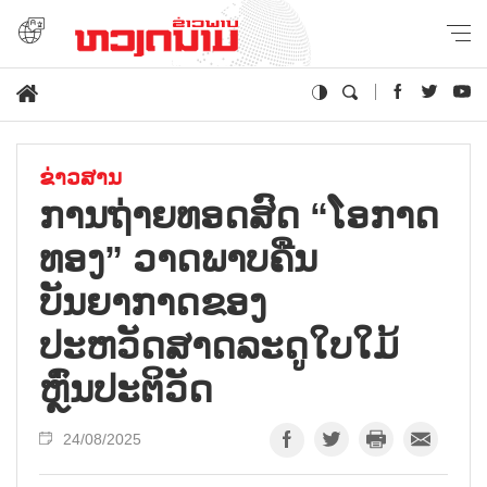
ຂ່າວສານ
ການຖ່າຍທອດສົດ “ໂອກາດ
ທອງ” ວາດພາບຄືນ
ບັນຍາກາດຂອງ
ປະຫວັດສາດລະດູໃບໃມ້
ຫຼົ່ນປະຕິວັດ
24/08/2025