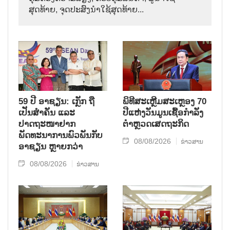
ສຸດທ້າຍ, ຈຸດປະສົງນຳໃຊ້ສຸດທ້າຍ...
59 ປີ ອາຊຽນ: ເກຼັກ ຖື
ພິທີສະເຫຼີມສະເຫຼອງ 70
ເປັນສຳຄັນ ແລະ
ປີແຫ່ງວັນມູນເຊື້ອກຳລັງ
ປາດຖະໜາຢາກ
ຕຳຫຼວດເສດຖະກິດ
ພັດທະນາການພົວພັນກັບ
08/08/2026
ຂ່າວສານ
ອາຊຽນ ຫຼາຍກວ່າ
08/08/2026
ຂ່າວສານ