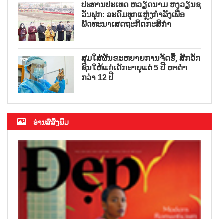
ປະທານປະເທດ ຫວຽດນາມ ຫງວຽນຊ
ວັນຟຸກ: ລະດົມທຸກແຫຼ່ງກຳລັງເພື່ອ
ພັດທະນາເສດຖະກິດກະສິກຳ
ສຸມໃສ່ຜັນຂະຫຍາຍການຈັດຊື້, ສັກວັກ
ຊິນໃຫ້ແກ່ເດັກອາຍຸແຕ່ 5 ປີ ຫາຕ່ຳ
ກວ່າ 12 ປີ
ອ່ານສື່ສິ່ງພິມ