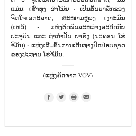
ແມ່ນ: ເສົາທຸງ ຮ່າໂນ້ຍ - ເປັນສັນຍາລັກຂອງ
ຈິດໃຈເອກະລາດ; ສະໜາມຫຼວງ ເງາະມົນ
(ເຫວ້) - ແຫ່ງຕິດພັນລະຫວ່າງອະດີດກັບ
ປະຈຸບັນ ແລະ ທ່າກຳປັ່ນ ຍາຣົ່ງ (ນະຄອນ ໂຮ່
ຈີມິນ) - ແຫ່ງເລີ່ມຕົ້ນການເດີນທາງປົດປ່ອຍຊາດ
ຂອງປະທານ ໂຮ່ຈີມິນ.
(ແຫຼ່ງຄັດຈາກ VOV)