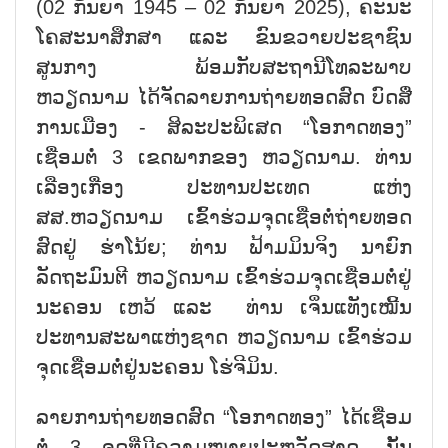
(02 ກັນຍາ 1945 – 02 ກັນຍາ 2025), ຄະນະ
ໂຄສະນາສຶກສາ ແລະ ຂົນຂວາຍປະຊາຊົນ
ສູນກາງ ພ້ອມກັບສະຖານີໂທລະພາບ
ຫວຽດນາມ ໄດ້ຈັດລາຍການຖ່າຍທອດສົດ ບົດສື່
ການເມືອງ - ສິລະປະພິເສດ “ໂອກາດທອງ”
ເຊື່ອມຕໍ່ 3 ເຂດພາກຂອງ ຫວຽດນາມ. ທ່ານ
ເລືອງເກື່ອງ ປະທານປະເທດ ແຫ່ງ
ສສ.ຫວຽດນາມ ເຂົ້າຮ່ວມຈຸດເຊື່ອຕໍ່ຖ່າຍທອດ
ສົດຢູ່ ຮ່າໂນ້ຍ; ທ່ານ ຟ້າມມິນຈິງ ນາຍົກ
ລັດຖະມົນຕີ ຫວຽດນາມ ເຂົ້າຮ່ວມຈຸດເຊື່ອມຕໍ່ຢູ່
ນະຄອນ ເຫວ້ ແລະ ທ່ານ ເຈິ່ນແທັງເໝີ້ນ
ປະທານສະພາແຫ່ງຊາດ ຫວຽດນາມ ເຂົ້າຮ່ວມ
ຈຸດເຊື່ອມຕໍ່ຢູ່ນະຄອນ ໂຮ່ຈີມິນ.
ລາຍການຖ່າຍທອດສົດ “ໂອກາດທອງ” ໄດ້ເຊື່ອມ
ຕໍ່ 3 ຈຸດທີ່ມີຄວາມໝາຍປະຫວັດສາດ, ນັ້ນ