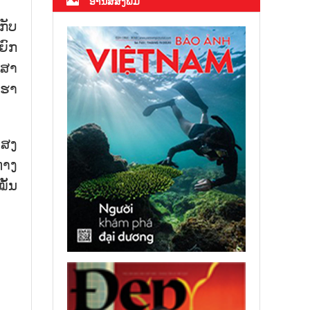
ອ່ານສື່ສິ່ງພິມ
ກັບ
ຍົກ
ກສາ
ດຮາ
ແສງ
ທາງ
ັ້ນ