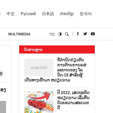
l
中文
Русский
日本語
ភាសាខ្មែរ
한국어
MULTIMEDIA
ບົດອ່ານຫຼາຍ
ຂໍ້ກຳນົດກ່ຽວກັບ
ການຕ້ານການແຜ່
ລະບາດຂອງ ໂຄ
ວິດ-19 ສຳລັບຜູ້
ເດີນທາງເຂົ້າມາ ຫວຽດນາມ
ຂອງ
ປີ 2022, ເສດຖະກິດ
ຫວຽດນາມ ເລີ່ມຕົ້ນ
ດ້ວຍຄວາມສະດວກ
ດີ