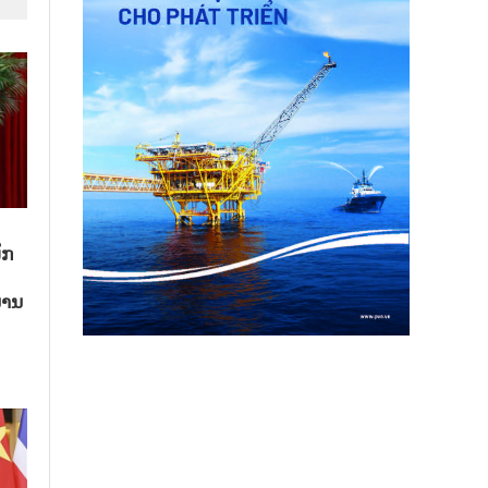
ັກ
ນານ