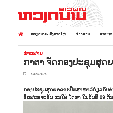
ຫວຽດນາມ- ສັງກາດໃໝ່
ຂ່າວສານ
ສາລະຄະ
ຂ່າວສານ
ກາຕາ ຈັດກອງປະຊຸມສຸດຍ
15/09/2025
ກອງປະຊຸມສຸດຍອດຈະປຶກສາຫາລືກ່ຽວກັບຮ
ອິດສະຣາແອັນ ແນໃສ່ ໂດຮາ ໃນວັນທີ 09 ກັ