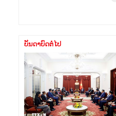
ບັນດາບົດຕໍ່ໄປ