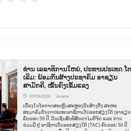
ທ່ານ ເລຂາທິການໃຫຍ່, ປະທານປະເທດ ໂ
ເລີມ: ພ້ອມກັນສ້າງປະຊາຄົມ ອາຊຽນ
ສາມັກຄີ, ໝັ້ນຄົງເຂັ້ມແຂງ
05/08/2026
ຂ່າວສານ
ເນື່ອງໃນໂອກາດສະເຫຼີມສະຫຼອງວັນສ້າງຕັ້ງ ສະຫະ
ສະມາຄົມບັນດາປະເທດອາຊີຕາເວັນອອກສ່ຽງໃຕ້ (ອາຊຽນ
ຄົບຮອບ 59 ປີ, ວັນເຊັນສົນທິສັນຍາໄມຕີຈິດ ແລະ ການ
ຮ່ວມມື ຢູ່ ອາຊີຕາເວັນອອກສ່ຽງໃຕ້ (TAC) ຄົບຮອບ 50 ປີ