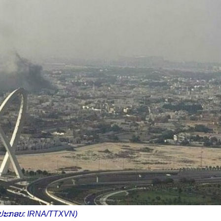
ປະກອບ: IRNA/TTXVN)