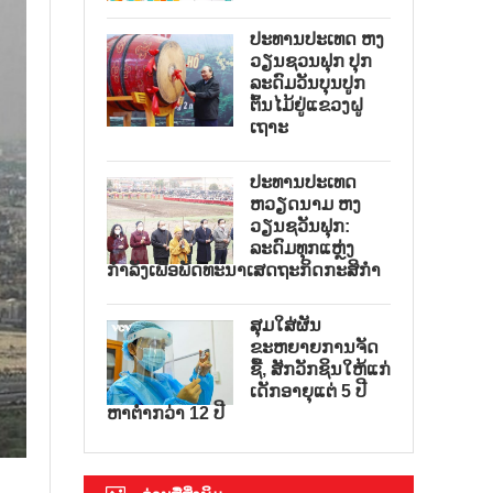
ປະທານປະເທດ ຫງ
ວຽນຊວນຟຸກ ປຸກ
ລະດົມວັນບຸນປູກ
ຕົ້ນໄມ້ຢູ່ແຂວງຝູ
ເຖາະ
ປະທານປະເທດ
ຫວຽດນາມ ຫງ
ວຽນຊວັນຟຸກ:
ລະດົມທຸກແຫຼ່ງ
ກຳລັງເພື່ອພັດທະນາເສດຖະກິດກະສິກຳ
ສຸມໃສ່ຜັນ
ຂະຫຍາຍການຈັດ
ຊື້, ສັກວັກຊິນໃຫ້ແກ່
ເດັກອາຍຸແຕ່ 5 ປີ
ຫາຕ່ຳກວ່າ 12 ປີ