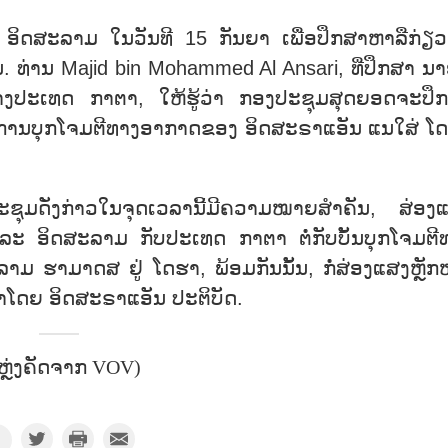
ອິດສະລາມ ໃນວັນທີ 15 ກັນຍາ ເພື່ອປຶກສາຫາລືກ່ຽວ
ນ. ທ່ານ Majid bin Mohammed Al Ansari, ທີ່ປຶກສາ ນາ
່າງປະເທດ ກາຕາ, ໃຫ້ຮູ້ວ່າ ກອງປະຊຸມສຸດຍອດຈະປຶ
ິງການບຸກໂຈມຕີທາງອາກາດຂອງ ອິດສະຣາແອັນ ແນໃສ່ ໂ
ະຊຸມດັ່ງກ່າວໃນຈຸດເວລານີ້ມີຄວາມໝາຍສຳຄັນ, ສ່ອງ
ະ ອິດສະລາມ ກັບປະເທດ ກາຕາ ຕໍ່ກັບບັ້ນບຸກໂຈມຕີ
ຮາມາດສ ຢູ່ ໂດຮາ, ພ້ອມກັນນັ້ນ, ກໍ່ສ່ອງແສງຫຼັກໝ
ຳໂດຍ ອິດສະຣາແອັນ ປະຕິບັດ.
ຫຼ່ງຄັດຈາກ VOV)