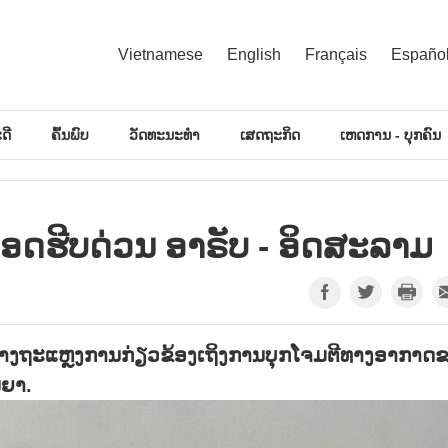
Vietnamese
English
Français
Españo
ດີ
ຄົ້ນພົບ
ວັດທະນະທຳ
ເສດຖະກິດ
ເຫດການ - ບຸກຄົນ
ອດຮີບດ່ວນ ອາຣັບ - ອິດສະລາມ
່າງຖະແຫຼງການກ່ຽວຂ້ອງເຖິງການບຸກໂຈມຕີທາງອາກາດ
ນຍາ.