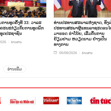
ການທູດຄັ້ງທີ 33: ວາລະ
ທ່ານປະທານສະພາແຫ່ງຊາດ, ທັງເ
ບຄະນະກ່ຽວກັບການທູດພັກ
ປະທານສະພາຜູ້ແທນລາຊະດອນໄ
ທູດປະຊາຊົນ
ມາຮອດ ຮ່າໂນ້ຍ, ເລີ່ມຕົ້ນການ
ຢ້ຽມຢາມ ຫວຽດນາມ ຢ່າງເປັນ
2026
ຂ່າວສານ
ທາງການ
05/08/2026
ຂ່າວສານ
ອ່ານເພີ່ມ