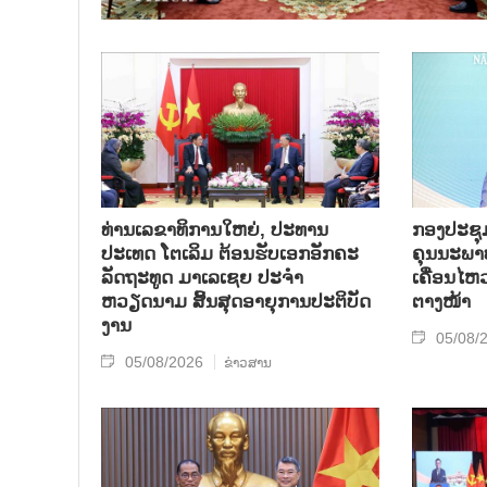
ທ່ານເລຂາທິການໃຫຍ່, ປະທານ
ກອງປະຊຸມກ
ປະເທດ ໂຕເລິມ ຕ້ອນຮັບເອກອັກຄະ
ຄຸນນະພາບ
ລັດຖະທູດ ມາເລເຊຍ ປະຈຳ
ເຄື່ອນໄຫ
ຫວຽດນາມ ສິ້ນສຸດອາຍຸການປະຕິບັດ
ຕາງໜ້າ
ງານ
05/08/
05/08/2026
ຂ່າວສານ