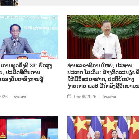
ແລະ ຫວຽດນາມ ເຂົ້າເປັນສະມາຊິກ ອາຊຽນ ຄົບຮອບ 31
ປີ,
ານທູດຄັ້ງທີ 33: ຍົກສູງ
ທ່ານເລຂາທິການໃຫຍ່, ປະທານ
, ປະສິດທິຜົນການ
ປະເທດ ໂຕເລິມ: ສ້າງກົດລະບຽບພ
ວຂອງບັນດາອົງການຜູ້
ໃຫ້ມີວິທະຍາສາດ, ປະຕິບັດຢ່າງ
ງ່າຍດາຍ ແລະ ມີກຳລັງຊີວິດຍາວ
2026
05/08/2026
ຂ່າວສານ
ຂ່າວສານ