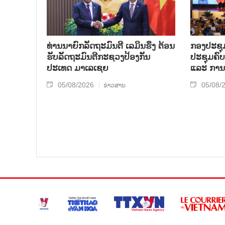
ທ່ານນາຍົກລັດຖະມົນຕີ ເລມິນຮຶງ ຕ້ອນ
ກອງປະຊຸມ
ຮັບລັດຖະມົນຕີກະຊວງປ້ອງກັນ
ປະຊຸມຄົ
ປະເທດ ມາເລເຊຍ
ແລະ ການ
05/08/2026
05/08/
ຂ່າວສານ