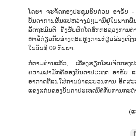
ໂດຮາ ຈະຈັດກອງປະຊຸມຮີບດ່ວນ ອາຣັບ - 
ບັນດາການຜັນແປຫວ່າງມໍ່ໆມານີ້ຢູ່ໃນພາກພື້
ລັດຖະມົນຕີ ທັງຮັບຜິດໂຄສົກກະຊວງການຕ
ຫາລືກ່ຽວກັບຮ່າງຖະແຫຼງການກ່ຽວຂ້ອງເຖ
ໃນວັນທີ 09 ກັນຍາ.
ກໍ່ຕາມທ່ານແລ້ວ, ເລື່ອງຮຽກໂຮມຈັດກອງປ
ຄວາມສາມັກຄີຂອງບັນດາປະເທດ ອາຣັບ ແລ
ອາກາດທີ່ແນໃສ່ການນຳຂະບວນການ ອິດສະລາມ 
ແຂງແກ່ນຂອງບັນດາປະເທດນີ້ຕໍ່ກັບການກະທ
(ແ