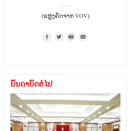
(ແຫຼ່ງຄັດຈາກ VOV)
ບັນດາບົດຕໍ່ໄປ