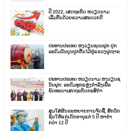
ປີ 2022, ເສດຖະກິດ ຫວຽດນາມ
ເລີ່ມຕົ້ນດ້ວຍຄວາມສະດວກດີ
ປະທານປະເທດ ຫງວຽນຊວນຟຸກ ປຸກ
ລະດົມວັນບຸນປູກຕົ້ນໄມ້ຢູ່ແຂວງຝູເຖາະ
ປະທານປະເທດ ຫວຽດນາມ ຫງວຽນຊ
ວັນຟຸກ: ລະດົມທຸກແຫຼ່ງກຳລັງເພື່ອ
ພັດທະນາເສດຖະກິດກະສິກຳ
ສຸມໃສ່ຜັນຂະຫຍາຍການຈັດຊື້, ສັກວັກ
ຊິນໃຫ້ແກ່ເດັກອາຍຸແຕ່ 5 ປີ ຫາຕ່ຳ
ກວ່າ 12 ປີ