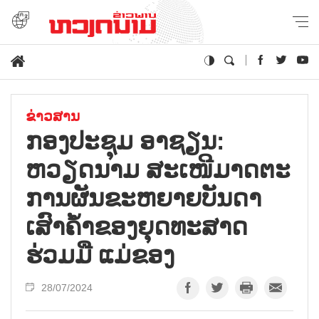
ຂ່າວສານ
ກອງ​ປະ​ຊຸມ​ ອາ​ຊຽນ:
ຫວຽດ​ນາມ ສະ​ເໜີ​ມາດ​ຕະ​
ການ​ຜັນ​ຂະ​ຫຍາຍ​ບັນ​ດາ​
ເສົາ​ຄ້ຳ​ຂອງ​ຍຸດ​ທະ​ສາດ​
ຮ່ວມ​ມື ແມ່​ຂອງ
28/07/2024