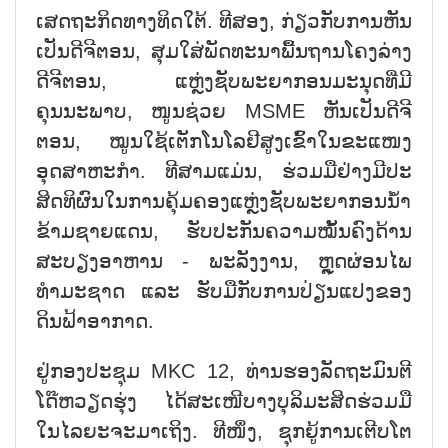
ເສດຖະກິດທາງທິດໃຕ້. ທີສອງ, ກ່ຽວກັບການຫັນ
ເປັນດີຈີຕອນ, ສຸມໃສ່ພັດທະນາພື້ນຖານໂຄງລ່າງ
ດີຈີຕອນ, ແຫຼ່ງຊັບພະຍາກອນມະນຸດທີ່ມີ
ຄຸນນະພາບ, ໜູນຊ່ວຍ MSME ຫັນເປັນດີຈີ
ຕອນ, ໝູນໃຊ້ເຕັກໂນໂລຢີສູງເຂົ້າໃນຂະແໜງ
ອຸດສາຫະກຳ. ທີສາມແມ່ນ, ຮ່ວມມືຢ່າງມີປະ
ສິດທິຜົນໃນການຄຸ້ມຄອງແຫຼ່ງຊັບພະຍາກອນນ້ຳ
ຂ້າມຊາຍແດນ, ຮັບປະກັນຄວາມໝັ້ນຄົງດ້ານ
ສະບຽງອາຫານ - ພະລັງງານ, ຫຼຸດຜ່ອນໄພ
ທຳມະຊາດ ແລະ ຮັບມືກັບການປ່ຽນແປງຂອງ
ດິນຟ້າອາກາດ.
ຢູ່ກອງປະຊຸມ MKC 12, ທ່ານຮອງລັດຖະມົນຕີ
ໂດ໊ຫວຽດຮຸ່ງ ໄດ້ສະເໜີບາງບຸລິມະສິດຮ່ວມມື
ໃນໄລຍະຈະມາເຖິງ. ທີໜຶ່ງ, ຊຸກຍູ້ການເຕີບໂຕ