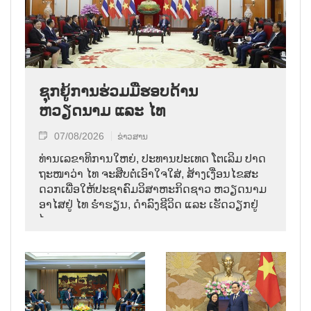
ຊຸກຍູ້ການຮ່ວມມືຮອບດ້ານ
ຫວຽດນາມ ແລະ ໄທ
07/08/2026
ຂ່າວສານ
ທ່ານ​ເລ​ຂາ​ທິ​ການ​ໃຫຍ່, ປະ​ທານ​ປະ​ເທດ ໂຕ​ເລິມ ປາດ​
ຖະ​ໜາ​ວ່າ ໄທ​ ຈະ​ສືບ​ຕໍ່​ເອົາ​ໃຈ​ໃສ່, ສ້າງ​ເງື່ອນ​ໄຂ​ສະ​
ດວກ​ເພື່ອ​ໃຫ້​ປະ​ຊາ​ຄົມ​ວ​ິ​ສາ​ຫະ​ກິດ​ຊາວ ຫວຽດ​ນາມ
ອາ​ໄສ​ຢູ່ ໄທ ຮ່ຳ​ຮຽນ, ດຳ​ລົງ​ຊີ​ວິດ ແລະ ເຮັດ​ວຽກ​ຢູ່​
ໄທ.