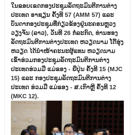
ໃນຂອບເຂດກອງປະຊຸມລັດຖະມົນຕີການຕ່າງ
ປະເທດ ອາຊຽນ ຄັ້ງທີ 57 (AMM 57) ແລະ
ບັນດາກອງປະຊຸມທີ່ກ່ຽວຂ້ອງຢູ່ນະຄອນຫຼວງ
ວຽງຈັນ (ລາວ), ວັນທີ 26 ກໍລະກົດ, ທ່ານຮອງ
ລັດຖະມົນຕີການຕ່າງປະເທດ ຫວຽດນາມ ໂດ໊ຮຸ່ງ
ຫວຽດ ໄດ້ນຳໜ້າຄະນະຜູ້ແທນ ຫວຽດນາມ
ເຂົ້າຮ່ວມກອງປະຊຸມລັດຖະມົນຕີການຕ່າງ
ປະເທດຮ່ວມມື ແມ່ຂອງ - ຍີ່ປຸ່ນ ຄັ້ງທີ 15 (MJC
15) ແລະ ກອງປະຊຸມລັດຖະມົນຕີການຕ່າງ
ປະເທດ ຮ່ວມມື ແມ່ຂອງ - ສ.ເກົາຫຼີ ຄັ້ງທີ 12
(MKC 12).