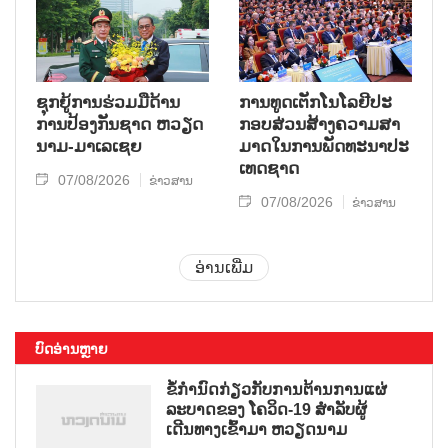
ຊຸກ​ຍູ້​ການ​ຮ່ວມ​ມື​ດ້ານ​
ການ​ທູດ​ເຕັກ​ໂນ​ໂລ​ຢີ​ປະ​
ການ​ປ້ອງ​ກັນ​ຊາດ ຫວຽດ​
ກອບ​ສ່ວນ​ສ້າງ​ຄວາມ​ສາ​
ນາມ-ມາ​ເລ​ເຊຍ
ມາດ​ໃນ​ການ​ພັດ​ທະ​ນາ​ປະ​
ເທດ​ຊາດ
07/08/2026
ຂ່າວສານ
07/08/2026
ຂ່າວສານ
ອ່ານເພີ່ມ
ບົດອ່ານຫຼາຍ
ຂໍ້ກຳນົດກ່ຽວກັບການຕ້ານການແຜ່
ລະບາດຂອງ ໂຄວິດ-19 ສຳລັບຜູ້
ເດີນທາງເຂົ້າມາ ຫວຽດນາມ