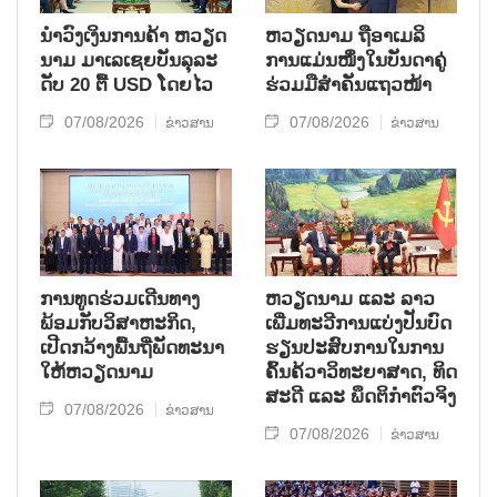
ນຳ​ວົງ​ເງິນ​ການ​ຄ້າ ຫວຽດ​
ຫ​ວຽດ​ນາມ ຖື​ອາ​ເມ​ລິ​
ນາມ ມາ​ເລ​ເຊຍ​ບັນ​ລຸ​ລະ​
ການ​ແມ່ນ​ໜຶ່ງ​ໃນ​ບັນ​ດາ​ຄູ່​
ດັບ 20 ຕື້ USD ໂດຍ​ໄວ
ຮ່ວມ​ມື​ສຳ​ຄັນ​ແຖວ​ໜ້າ
07/08/2026
07/08/2026
ຂ່າວສານ
ຂ່າວສານ
ການ​ທູດ​ຮ່ວມ​ເດີນ​ທາງ​
ຫວຽດ​ນາມ ແລະ ລາວ​
ພ້ອມກັບ​ວິ​ສາ​ຫະ​ກ​ິດ,
ເພີ່ມ​ທະ​ວີ​ການ​ແບ່​ງ​ປັນ​ບົດ​
ເປີດກວ້າງ​ພື້ນ​ຖີ່​ພັດ​ທະ​ນາ​
ຮຽນ​ປະ​ສົບ​ການ​ໃນ​ການ​
ໃຫ້​ຫວຽດ​ນາມ
ຄົ້ນ​ຄ້​ວາ​ວິ​ທະ​ຍາ​ສາດ, ທິດ​
ສະ​ດີ ແລະ ພຶດ​ຕິ​ກຳຕົວ​ຈິງ
07/08/2026
ຂ່າວສານ
07/08/2026
ຂ່າວສານ