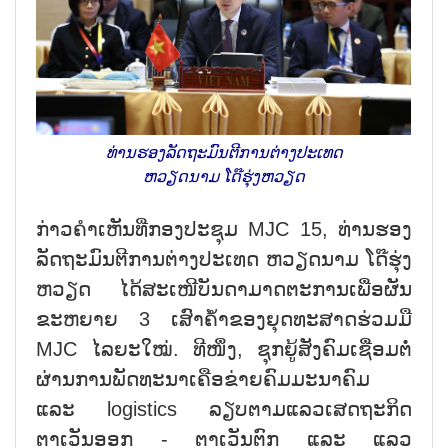
ທ່ານຮອງລັດຖະມົນຕີການຕ່າງປະເທດ
ຫວຽດນາມ ໂດ໊ຮຸ່ງຫວຽດ
ກ່າວຄຳເຫັນທີ່ກອງປະຊຸມ MJC 15, ທ່ານຮອງ
ລັດຖະມົນຕີການຕ່າງປະເທດ ຫວຽດນາມ ໂດ໊ຮຸ່ງ
ຫວຽດ ໄດ້ສະເໜີບັນດາມາດຕະການເພື່ອຜັນ
ຂະຫຍາຍ 3 ເສົາຄ້ຳຂອງຍຸດທະສາດຮ່ວມມື
MJC ໄລຍະໃໝ່. ທີໜຶ່ງ, ຊຸກຍູ້ສັງຄົມເຊື່ອມຕໍ່
ຜ່ານການພັດທະນາເຄືອຂ່າຍຄົມມະນາຄົມ
ແລະ logistics ລຽບຕາມແລວເສດຖະກິດ
ຕາເວັນອອກ - ຕາເວັນຕົກ ແລະ ແລວ