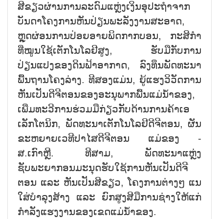
ສີຂຽວຜ່ານການລະດົມແຫຼ່ງເງິນອຸປະຖຳຈາກ
ບັນດາໂຄງການຫັນປ່ຽນພະລັງງານສະອາດ,
ຫຼຸດຜ່ອນການປ່ອຍອາຍພິດກາກບອນ, ກະສິກຳ
ທີ່ໝູນໃຊ້ເຕັກໂນໂລຢີສູງ, ຮັບມືກັບການ
ປ່ຽນແປງຂອງດິນຟ້າອາກາດ, ລົງທຶນພັດທະນາ
ພື້ນຖານໂຄງລ່າງ. ທີສອງແມ່ນ, ຍູ້ແຮງວິວັດການ
ຫັນເປັນດີຈີຕອນຂອງອະນຸພາກພື້ນແມ່ນ້ຳຂອງ,
ເພີ່ມທະວີການຮ່ວມມືກ່ຽວກັບດ້ານການຄ້າເອ
ເລັກໂຕນິກ, ພັດທະນາເຕັກໂນໂລຢີດີຈີຕອນ, ຜັນ
ຂະຫຍາຍເວທີປາໄສດີຈີຕອນ ແມ່ຂອງ -
ສ.ເກົາຫຼີ. ທີສາມ, ພັດທະນາແຫຼ່ງ
ຊັບພະຍາກອນມະນຸດຮັບໃຊ້ການຫັນເປັນດີຈີ
ຕອນ ແລະ ຫັນເປັນສີຂຽວ, ໂຄງການຕ່າງໆ ແນ
ໃສ່ບຳລຸງສ້າງ ແລະ ຍົກສູງສີມືການຊ່າງໃຫ້ແກ່
ກຳລັງແຮງງານຂອງເຂດແມ່ນ້ຳຂອງ.