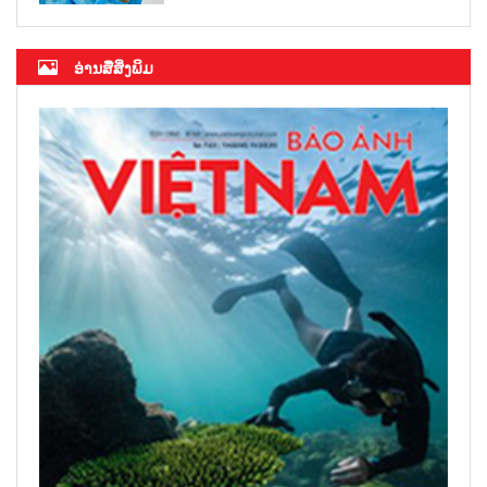
ອ່ານສື່ສິ່ງພິມ