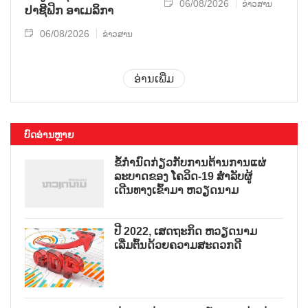
06/08/2026
ຂ່າວສານ
ປາ​ຊີ​ຟິກ ອາ​ເມ​ລິ​ກາ
06/08/2026
ຂ່າວສານ
ອ່ານເພີ່ມ
ບົດອ່ານຫຼາຍ
ຂໍ້ກຳນົດກ່ຽວກັບການຕ້ານການແຜ່
ລະບາດຂອງ ໂຄວິດ-19 ສຳລັບຜູ້
ເດີນທາງເຂົ້າມາ ຫວຽດນາມ
ປີ 2022, ເສດຖະກິດ ຫວຽດນາມ
ເລີ່ມຕົ້ນດ້ວຍຄວາມສະດວກດີ