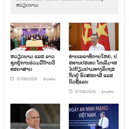
ຫວຽດ​ນາມ
ຫວຽດ​ນາມ ແລະ ລາວ​
ທ່ານ​ເລ​ຂາ​ທິ​ການ​ໃຫຍ່, ປ​
ຊຸກ​ຍູ້​ການ​ຮ່ວມ​ມື​ດ້ານວ​ິ​
ະ​ທານ​ປະ​ເທດ ໂຕ​ເລິມ​ຈະ​
ທະ​ຍາ​ສາດ
ໄປ​ຢ້ຽມ​ຢາມ​ທາງ​ລັດ​ຖະ​
ກິດ​ຢູ່ ອົດ​ສະ​ຕາ​ລີ ແລະ
07/08/2026
ຂ່າວສານ
ນິວ​ຊີ​ແລນ
07/08/2026
ຂ່າວສານ