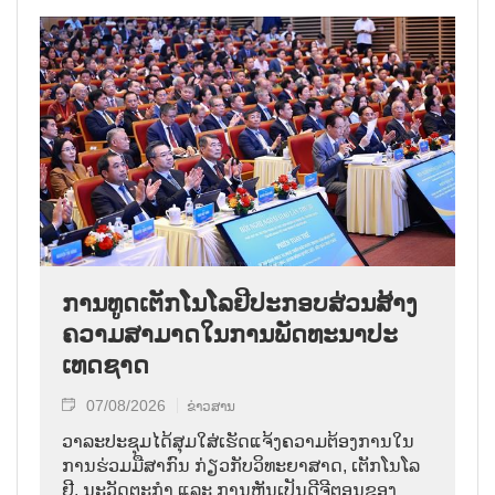
ການ​ທູດ​ເຕັກ​ໂນ​ໂລ​ຢີ​ປະ​ກອບ​ສ່ວນ​ສ້າງ​
ຄວາມ​ສາ​ມາດ​ໃນ​ການ​ພັດ​ທະ​ນາ​ປະ​
ເທດ​ຊາດ
07/08/2026
ຂ່າວສານ
ວາ​ລະ​ປະ​ຊຸມ​ໄດ້​ສຸມ​ໃສ່​ເຮັດ​ແຈ້ງ​ຄວາມ​ຕ້ອງ​ການ​ໃນ​
ການ​ຮ່ວມ​ມື​ສາ​ກົນ ກ່ຽວ​ກັບ​ວິ​ທະ​ຍາ​ສາດ, ເຕັກ​ໂນ​ໂລ​
ຢີ, ນະ​ວັດ​ຕະ​ກຳ ແລະ ການ​ຫັນ​ເປັນ​ດີ​ຈີ​ຕອນ​ຂອງ