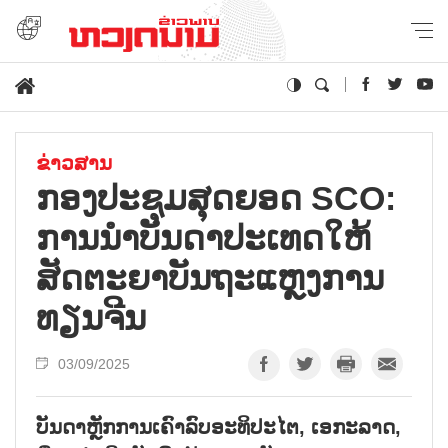
ຂ່າວສານ
ກອງປະຊຸມສຸດຍອດ SCO:
ການນຳບັນດາປະເທດໃຫ້
ສັດຕະຍາບັນຖະແຫຼງການ
ທຽນຈີນ
03/09/2025
ບັນດາຫຼັກການເຄົາລົບອະທິປະໄຕ, ເອກະລາດ,