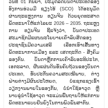
ວັນທີ 01 ກັນຍາ, ປະມຸດລັດບັນດາປະເທດຂອງ
ອົງການຮ່ວມມື ຊຽງໄຮ້ (SCO) ໄດ້ອະນຸມັດ
ຜ່ານຖະແຫຼງການ ທຽນຈີນ ດ້ວຍຍຸດທະສາດ
ພັດທະນາໃຫ້ແກ່ໄລຍະ 2026 – 2035. ຖະແຫຼງ
ການ ທຽນຈີນ ຊີ້ແຈ້ງວ່າ, ບັນດາປະເທດ
ສະມາຊິກມີແຜນນະໂຍບາຍເຄົາລົບສິດຂອງ
ປະຊາຊົນມີຄວາມເສລີ ເລືອກເອົາເສັ້ນທາງ
ພັດທະນາການເມືອງ ແລະ ເສດຖະກິດ - ສັງຄົມ
ຂອງຕົນ. ບັນດາຫຼັກການເຄົາລົບອະທິປະໄຕ,
ເອກະລາດ, ຜືນແຜ່ນດິນອັນຄົບຖ້ວນຂອງບັນດາ
ປະເທດ, ຮັບປະກັນຄວາມສະເໝີພາບ, ຕ່າງ
ຝ່າຍຕ່າງມີຜົນປະໂຫຍດ, ບໍ່ແຊກແຊງເຂົ້າ
ວຽກງານພາຍໃນຂອງກັນ, ບໍ່ນຳໃຊ້ອາວຸດ ຫຼື
ນາບຂູ່ນຳໃຊ້ອາວຸດ ຈະແມ່ນພື້ນຖານໃຫ້ແກ່ການ
ພັດທະນາແບບຍືນຍົງໃນການພົວພັນສາກົນ.