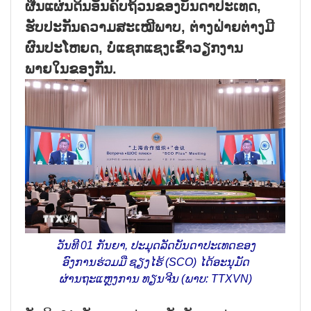
ຜືນແຜ່ນດິນອັນຄົບຖ້ວນຂອງບັນດາປະເທດ,
ຮັບປະກັນຄວາມສະເໝີພາບ, ຕ່າງຝ່າຍຕ່າງມີ
ຜົນປະໂຫຍດ, ບໍ່ແຊກແຊງເຂົ້າວຽກງານ
ພາຍໃນຂອງກັນ.
ວັນທີ 01 ກັນຍາ, ປະມຸດລັດບັນດາປະເທດຂອງ
ອົງການຮ່ວມມື ຊຽງໄຮ້ (SCO) ໄດ້ອະນຸມັດ
ຜ່ານຖະແຫຼງການ ທຽນຈີນ (ພາບ: TTXVN)