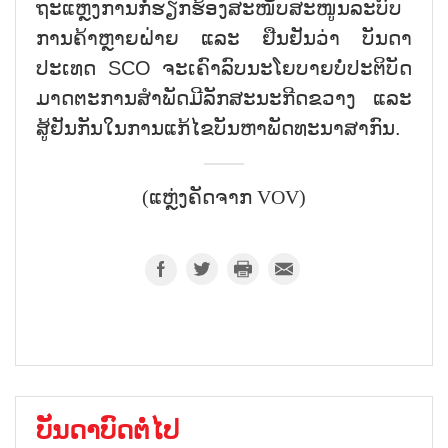
ຖະແຫຼງການກໍ່ຮຽກຮ້ອງສະໜັບສະໜູນລະບົບ
ການຄ້າຫຼາຍຝ່າຍ ແລະ ຢືນຢັນວ່າ ບັນດາ
ປະເທດ SCO ຈະເຄົາລົບນະໂຍບາຍບໍ່ປະຕິບັດ
ມາດຕະການສຳພັດມີລັກສະນະກີດຂວາງ ແລະ
ສູ້ຢັນກັນໃນການແກ້ໄຂບັນຫາພັດທະນາສາກົນ.
(ແຫຼ່ງຄັດຈາກ VOV)
ບັນດາບົດຕໍ່ໄປ