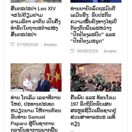
ສັນຕະປະປາ Leo XIV
ທ່ານນາຍົກລັດຖະມົນຕີ
ຈະໄປຢ້ຽມຢາມ
ເລມິນຮຶງ: ຮັບປະກັນ
ອາເມລິກາ ລາຕິນ ເປັນຄັ້ງ
ຄວາມໝັ້ນຄົງທາງໄຊເບີ
ທຳອິດໃນຖານະຕຳແໜ່ງ
ຕ້ອງຕິດພັນລະຫວ່າງ
ສັນຕະປະປາ
“ປົກປ້ອງລະບົບ” ແລະ
“ປົກປ້ອງມະນຸດ”
07/08/2026
ຂ່າວສານ
06/08/2026
ຂ່າວສານ
ທ່ານ ໂຕ​ເລິມ ເລ​ຂາ​ທິ​ການ​
ຄົ້ນ​ພົບ ແລະ ທ້ອນ​ໂຮມ
ໃຫຍ່, ປະ​ທານ​ປະ​ເທດ ​
197 ອັດ​ຖິ​ນັກ​ຮົບ​ເສຍ​
ຫວຽດ​ນາມ ໃຫ້​ການ​ຕ້ອນ​
ສະຫຼະ​ຊີ​ວິດ​ເພື່ອ​ຊາດ​ຢູ່​
ຮັບ​ທ່ານ Samuel
ສວນ​ສາ​ທາ​ລະ​ນະ ເລ​ທິ​
Paparo ຜູ້​ບັນ​ຊາ​ການ
ຣຽງ
ກອງ​ບັນ​ຊາ​ການພາກ​ພື້ນ​