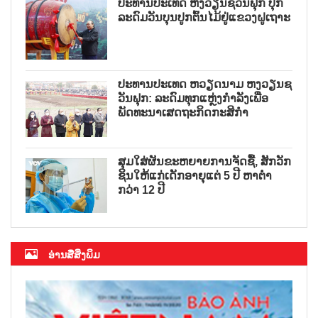
ປະທານປະເທດ ຫງວຽນຊວນຟຸກ ປຸກ
ລະດົມວັນບຸນປູກຕົ້ນໄມ້ຢູ່ແຂວງຝູເຖາະ
ປະທານປະເທດ ຫວຽດນາມ ຫງວຽນຊ
ວັນຟຸກ: ລະດົມທຸກແຫຼ່ງກຳລັງເພື່ອ
ພັດທະນາເສດຖະກິດກະສິກຳ
ສຸມໃສ່ຜັນຂະຫຍາຍການຈັດຊື້, ສັກວັກ
ຊິນໃຫ້ແກ່ເດັກອາຍຸແຕ່ 5 ປີ ຫາຕ່ຳ
ກວ່າ 12 ປີ
ອ່ານສື່ສິ່ງພິມ