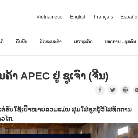
Vietnamese
English
Français
Españo
ດີ
ຄົ້ນພົບ
ວັດທະນະທຳ
ເສດຖະກິດ
ເຫດການ - ບຸກຄົນ
າ APEC ຢູ່ ຊູເຈົາ (ຈີນ)
ຕ່ຮັບໃຊ້ເປົ້າໝາຍລວມແມ່ນ ສຸມໃສ່ຊຸກຍູ້ວິໄສທັດການ
າວໄກ.