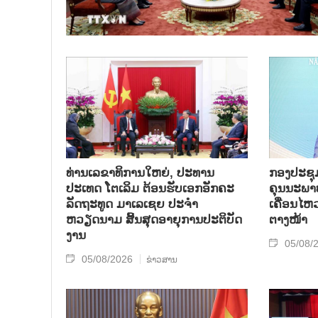
ທ່ານເລຂາທິການໃຫຍ່, ປະທານ
ກອງປະຊຸມກ
ປະເທດ ໂຕເລິມ ຕ້ອນຮັບເອກອັກຄະ
ຄຸນນະພາບ
ລັດຖະທູດ ມາເລເຊຍ ປະຈຳ
ເຄື່ອນໄຫ
ຫວຽດນາມ ສິ້ນສຸດອາຍຸການປະຕິບັດ
ຕາງໜ້າ
ງານ
05/08/
05/08/2026
ຂ່າວສານ