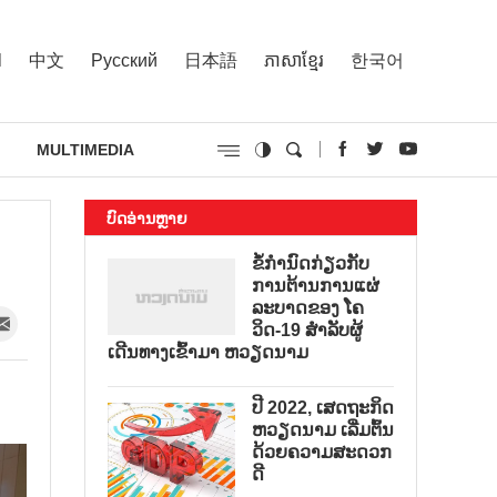
l
中文
Русский
日本語
ភាសាខ្មែរ
한국어
MULTIMEDIA
ບົດອ່ານຫຼາຍ
ຂໍ້ກຳນົດກ່ຽວກັບ
ການຕ້ານການແຜ່
ລະບາດຂອງ ໂຄ
ວິດ-19 ສຳລັບຜູ້
ເດີນທາງເຂົ້າມາ ຫວຽດນາມ
ປີ 2022, ເສດຖະກິດ
ຫວຽດນາມ ເລີ່ມຕົ້ນ
ດ້ວຍຄວາມສະດວກ
ດີ