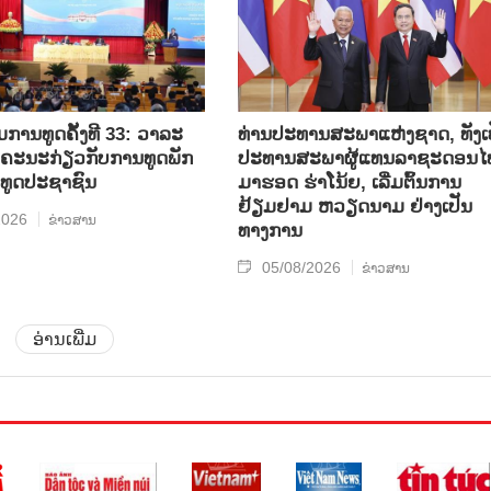
ການທູດຄັ້ງທີ 33: ວາລະ
ທ່ານປະທານສະພາແຫ່ງຊາດ, ທັງເ
ບຄະນະກ່ຽວກັບການທູດພັກ
ປະທານສະພາຜູ້ແທນລາຊະດອນໄ
ທູດປະຊາຊົນ
ມາຮອດ ຮ່າໂນ້ຍ, ເລີ່ມຕົ້ນການ
ຢ້ຽມຢາມ ຫວຽດນາມ ຢ່າງເປັນ
2026
ຂ່າວສານ
ທາງການ
05/08/2026
ຂ່າວສານ
ອ່ານເພີ່ມ