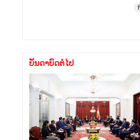
ບັນດາບົດຕໍ່ໄປ