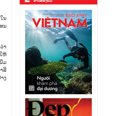
ອ່ານສື່ສິ່ງພິມ
​ໃນ​
ແທນ​
​ວ່າ
ໃຫ້​
ີ່ມ​
​ລື​
ຢ່າງ