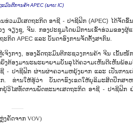
ະມົນຕີການຄ້າ APEC (ພາບ: IC)
ການຮ່ວມ​ມື​ເສດ​ຖະ​ກິດ ອາ​ຊີ - ປາ​ຊີ​ຟິກ (APEC) ໄດ້​ຈັດ​ຂຶ້ນ
ງ ຈຽງ​ຊູ, ຈີນ. ກອງ​ປະ​ຊຸມ​ໂດຍ​ມີ​ການ​ເຂົ້າ​ຮ່ວມ​ຂອງ​ຜູ້​
ຖະ​ກິດ APEC ແລະ ບັນ​ດາ​ອົງ​ການ​ຈັດ​ຕັ້ງ​ສາ​ກົນ.
 ຫຼີ​ເຈິງກາງ, ຮອງ​ລັດ​ຖະ​ມົນ​ຕີ​ກະ​ຊວງ​ການ​ຄ້າ ຈີນ ເນັ້ນ​ໜັກ
່ງ​ຕ້ອງ​ມາ​ນະ​ພະ​ຍາຍ​າມ​ບັນ​ລຸ​ໄດ້​ຄວາມ​ເຫັນ​ດີ​ເຫັນ​ພ້ອມ​
ຊີ - ປາ​ຊີ​ຟິກ ຜ່ານ​ຜ່າ​ຄວາມ​ຫຍຸ້ງ​ຍາກ ແລະ ເປັນ​ການ​​ເພ
ໂລກ. ທ່ານ​ໃຫ້​ຮູ້​ວ່າ ບັນ​ດາ​ຂົງ​ເຂດ​ໃຫ້​ບຸ​ລິ​ມະ​ສິດ​ປຶກ​ສາ​ຫາ
ກ​ຍູ້​ວິ​ໄສ​ທັດ​ການ​ພັດ​ທະ​ນາ​ເສດ​ຖະ​ກິດ ອາ​ຊີ - ປາ​ຊີ​ຟິກ 
ຫຼ່ງຄັດຈາກ VOV)