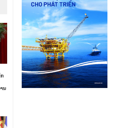
ັກ
ນານ