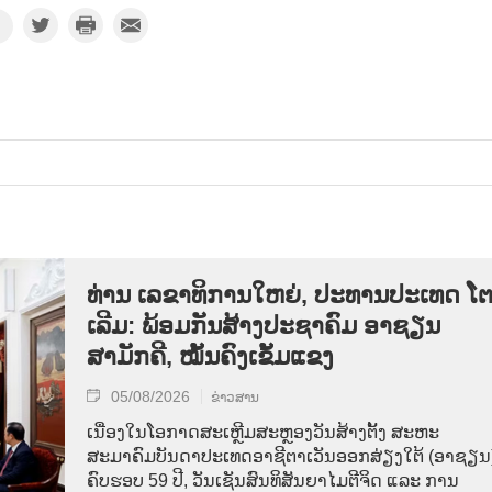
ທ່ານ ເລຂາທິການໃຫຍ່, ປະທານປະເທດ ໂ
ເລີມ: ພ້ອມກັນສ້າງປະຊາຄົມ ອາຊຽນ
ສາມັກຄີ, ໝັ້ນຄົງເຂັ້ມແຂງ
05/08/2026
ຂ່າວສານ
ເນື່ອງໃນໂອກາດສະເຫຼີມສະຫຼອງວັນສ້າງຕັ້ງ ສະຫະ
ສະມາຄົມບັນດາປະເທດອາຊີຕາເວັນອອກສ່ຽງໃຕ້ (ອາຊຽນ
ຄົບຮອບ 59 ປີ, ວັນເຊັນສົນທິສັນຍາໄມຕີຈິດ ແລະ ການ