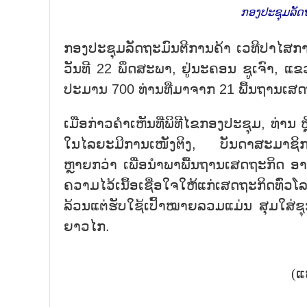
ກອງປະຊຸມລັດຖ
ກອງ​ປ​ະ​ຊຸມ​ລັດ​ຖະ​ມົນ​ຕີ​ການ​ຄ້າ ເວ​ທີ​ປາ​ໄສ​
ວັນ​ທີ 22 ພຶດ​ສະ​ພາ, ຢູ່​ນະ​ຄອນ ຊູ​ເຈົາ, ແຂວ
ປະ​ມານ 700 ທ່ານ​ທີ່​ມາ​ຈາກ 21 ພື້ນ​ຖານ​ເສດ​
ເມື່ອ​ກ່າວ​ຄຳ​ເຫັນ​ທີ່​ພິ​ທີ​ໄຂ​ກອງ​ປະ​ຊຸມ, ທ່ານ
ໃນ​ໄລ​ຍະ​ມີ​ການ​ເໜັງ​ຕິງ, ບັນ​ດາ​ສະ​ມາ​ຊິກ​ຍິ
ຫຼາຍກວ່າ ເພື່ອ​ນຳ​ພາ​ພື້ນ​ຖານ​ເສດ​ຖະ​ກິດ ອາ​
ຄວາມ​ໄວ້​ເນື້ອ​ເຊື່ອ​ໃຈ​ໃຫ້​ແກ່​ເສດ​ຖະ​ກິດ​ທົ່​ວ​
ລ້ວນ​ແຕ່​ຮັບ​ໃຊ້​ເປົ້າ​ໝາຍ​ລວມ​ແມ່ນ ສຸມ​ໃສ່​ຊຸ
ຍາວ​ໄກ.
(ແ