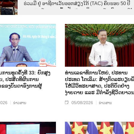
ຮ່ວມມື ຢູ່ ອາຊີຕາເວັນອອກສ່ຽງໃຕ້ (TAC) ຄົບຮອບ 50 ປີ
ແລະ ຫວຽດນາມ ເຂົ້າເປັນສະມາຊິກ ອາຊຽນ ຄົບຮອບ 31
ປີ,
ານທູດຄັ້ງທີ 33: ຍົກສູງ
ທ່ານເລຂາທິການໃຫຍ່, ປະທານ
, ປະສິດທິຜົນການ
ປະເທດ ໂຕເລິມ: ສ້າງກົດລະບຽບພ
ວຂອງບັນດາອົງການຜູ້
ໃຫ້ມີວິທະຍາສາດ, ປະຕິບັດຢ່າງ
ງ່າຍດາຍ ແລະ ມີກຳລັງຊີວິດຍາວ
2026
05/08/2026
ຂ່າວສານ
ຂ່າວສານ