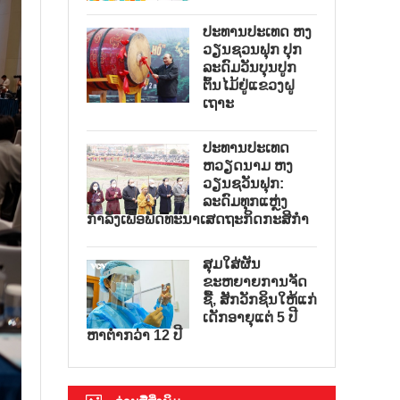
ປະທານປະເທດ ຫງ
ວຽນຊວນຟຸກ ປຸກ
ລະດົມວັນບຸນປູກ
ຕົ້ນໄມ້ຢູ່ແຂວງຝູ
ເຖາະ
ປະທານປະເທດ
ຫວຽດນາມ ຫງ
ວຽນຊວັນຟຸກ:
ລະດົມທຸກແຫຼ່ງ
ກຳລັງເພື່ອພັດທະນາເສດຖະກິດກະສິກຳ
ສຸມໃສ່ຜັນ
ຂະຫຍາຍການຈັດ
ຊື້, ສັກວັກຊິນໃຫ້ແກ່
ເດັກອາຍຸແຕ່ 5 ປີ
ຫາຕ່ຳກວ່າ 12 ປີ