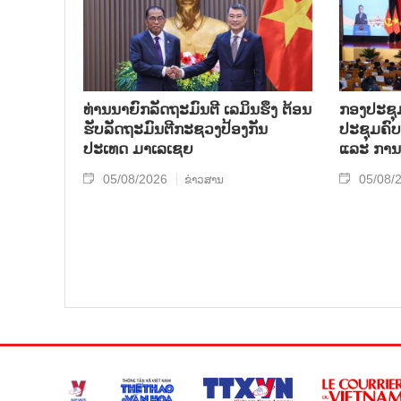
ທ່ານນາຍົກລັດຖະມົນຕີ ເລມິນຮຶງ ຕ້ອນ
ກອງປະຊຸມ
ຮັບລັດຖະມົນຕີກະຊວງປ້ອງກັນ
ປະຊຸມຄົ
ປະເທດ ມາເລເຊຍ
ແລະ ການ
05/08/2026
05/08/
ຂ່າວສານ