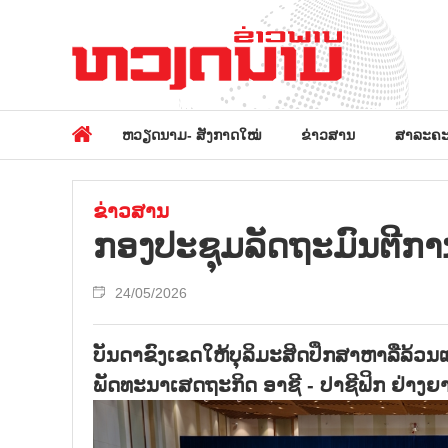
ຫວຽດນາມ- ສັງກາດໃໝ່
ຂ່າວສານ
ສາລະຄະ
ຂ່າວສານ
ກອງປະຊຸມລັດຖະມົນຕີການຄ້
24/05/2026
ບັນດາຂົງເຂດໃຫ້ບຸລິມະສິດປຶກສາຫາລືລ້ວນແ
ພັດທະນາເສດຖະກິດ ອາຊີ - ປາຊີຟິກ ຢ່າງຍ