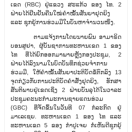
ເຂດ (RBC) ຢູ່ແຂວງ ສະແກ້ວ ຂອງ ໄທ. 2
ຝ່າຍໄດ້ຢືນຢັນຄືນໃໝ່ຄຳໝັ້ນສັນຍາຢຸດຍິງ
ແລະ ຊຸກຍູ້ການຮ່ວມມືໃນບັນຫາຈຳນວນໜຶ່ງ.
ຕາມແຈ້ງການໂດຍນາຍພົນ ອາມາຣິດ
ບອນສູຢາ, ຜູ້ບັນຊາການທະຫານເຂດ 1 ຂອງ
ໄທ ທີ່ໄດ້ຍົກອອກມາພາຍຫຼັງກອງປະຊຸມ, 2
ຝ່າຍໄດ້ລົງນາມໃນບົດບັນທຶກຊ່ວຍຈຳການ
ຮ່ວມມື, ໃຫ້ຄຳໝັ້ນສັນຍາປະຕິບັດຂໍ້ຕົກລົງ 13
ຈຸດກ່ຽວກັບການປະຕິບັດຄຳສັ່ງຢຸດຍິງ, ຮັກສາ
ສັນຕິພາບຢູ່ເຂດເຊິ່ງ 2 ຝ່າຍບັນລຸໄດ້ໃນວາລະ
ປະຊຸມຄະນະກຳມະການຊາຍແດນຮ່ວມ
(GBC) ທີ່ຈັດຂຶ້ນໃນວັນທີ 07 ກໍລະກົດ ຢູ່
ມາເລເຊຍ. ທະຫານເຂດ 1 ຂອງ ໄທ ແລະ
ທະຫານເຂດ 5 ຂອງ ກຳປູເຈຍ ກໍ່ເຫັນດີຊຸກຍູ້