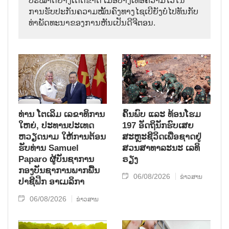
ປະໝາດຢ່າງເດັດຂາດ ເມື່ອບາງເທື່ອຄວາມໄວໃນ
ການຮັບປະກັນຄວາມໝັ້ນຄົງທາງໄຊເບີຍັງບໍ່ໄປທັນກັບ
ທ່າພັດທະນາຂອງການຫັນເປັນດີຈີຕອນ.
ທ່ານ ໂຕ​ເລິມ ເລ​ຂາ​ທິ​ການ​
ຄົ້ນ​ພົບ ແລະ ທ້ອນ​ໂຮມ
ໃຫຍ່, ປະ​ທານ​ປະ​ເທດ ​
197 ອັດ​ຖິ​ນັກ​ຮົບ​ເສຍ​
ຫວຽດ​ນາມ ໃຫ້​ການ​ຕ້ອນ​
ສະຫຼະ​ຊີ​ວິດ​ເພື່ອ​ຊາດ​ຢູ່​
ຮັບ​ທ່ານ Samuel
ສວນ​ສາ​ທາ​ລະ​ນະ ເລ​ທິ​
Paparo ຜູ້​ບັນ​ຊາ​ການ
ຣຽງ
ກອງ​ບັນ​ຊາ​ການພາກ​ພື້ນ​
06/08/2026
ຂ່າວສານ
ປາ​ຊີ​ຟິກ ອາ​ເມ​ລິ​ກາ
06/08/2026
ຂ່າວສານ