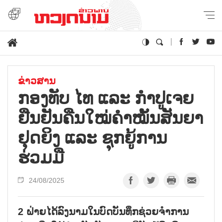
ຂ່າວສານ
ກອງທັບ ໄທ ແລະ ກຳປູເຈຍ
ຢືນຢັນຄືນໃໝ່ຄຳໝັ້ນສັນຍາ
ຢຸດຍິງ ແລະ ຊຸກຍູ້ການ
ຮ່ວມມື
24/08/2025
2 ຝ່າຍໄດ້ລົງນາມໃນບົດບັນທຶກຊ່ວຍຈຳການ