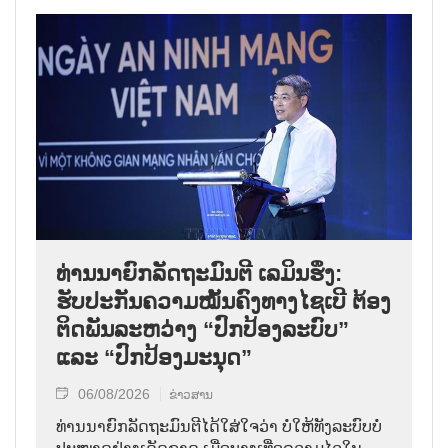
ທ່ານນາຍົກລັດຖະມົນຕີ ເລມິນຮຶງ:
ຮັບປະກັນຄວາມໝັ້ນຄົງທາງໄຊເບີ ຕ້ອງ
ຕິດພັນລະຫວ່າງ “ປົກປ້ອງລະບົບ”
ແລະ “ປົກປ້ອງມະນຸດ”
06/08/2026
ຂ່າວສານ
ທ່ານນາຍົກລັດຖະມົນຕີໄດ້ໃສ່ໃຈວ່າ ບໍ່ໃຫ້ທັງລະບົບບໍ່