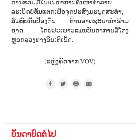
ການຮ່ວມມືໃນບັນຫາການຄົ້ນຫາທຳລາຍ
ລະເບີດບໍ່ທັນແຕກເພື່ອຈຸດປະສົງມະນຸດສະທຳ,
ສົມທົບກັນປ້ອງກັນ ຕ້ານອາດຊະຍາກຳຂ້າມ
ຊາດ, ໂດຍສະເພາະແມ່ນບັນດາການສໍ້ໂກງ
ຫຼອກລວງທາງອິນເຕີເນັດ.
(ແຫຼ່ງຄັດຈາກ VOV)
ບັນດາບົດຕໍ່ໄປ