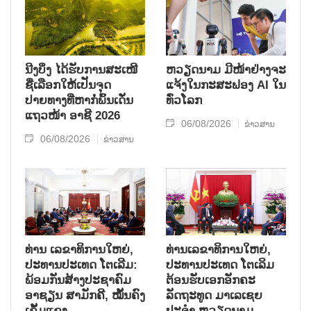
ນີງບິ່ງ ໄດ້ຮັບການສະເໜີ
ຫວຽດນາມ ມີໜ້າຢ່າງຈະ
ຊື່ເລືອກໃຫ້ເປັນຈຸດ
ແຈ້ງໃນກະສະຟອງ AI ໃນ
ປາຍທາງທີ່ຫາກໍ່ພົ້ນເດັ່ນ
ທົ່ວໂລກ
ແຖວໜ້າ ອາຊີ 2026
06/08/2026
ຂ່າວສານ
06/08/2026
ຂ່າວສານ
ທ່ານ ເລຂາທິການໃຫຍ່,
ທ່ານເລຂາທິການໃຫຍ່,
ປະທານປະເທດ ໂຕເລີມ:
ປະທານປະເທດ ໂຕເລິມ
ພ້ອມກັນສ້າງປະຊາຄົມ
ຕ້ອນຮັບເອກອັກຄະ
ອາຊຽນ ສາມັກຄີ, ໝັ້ນຄົງ
ລັດຖະທູດ ມາເລເຊຍ
ເຂັ້ມແຂງ
ປະຈຳ ຫວຽດນາມ