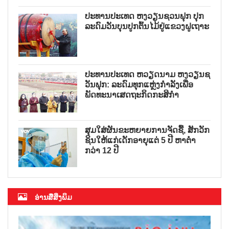
ປະທານປະເທດ ຫງວຽນຊວນຟຸກ ປຸກ
ລະດົມວັນບຸນປູກຕົ້ນໄມ້ຢູ່ແຂວງຝູເຖາະ
ປະທານປະເທດ ຫວຽດນາມ ຫງວຽນຊ
ວັນຟຸກ: ລະດົມທຸກແຫຼ່ງກຳລັງເພື່ອ
ພັດທະນາເສດຖະກິດກະສິກຳ
ສຸມໃສ່ຜັນຂະຫຍາຍການຈັດຊື້, ສັກວັກ
ຊິນໃຫ້ແກ່ເດັກອາຍຸແຕ່ 5 ປີ ຫາຕ່ຳ
ກວ່າ 12 ປີ
ອ່ານສື່ສິ່ງພິມ