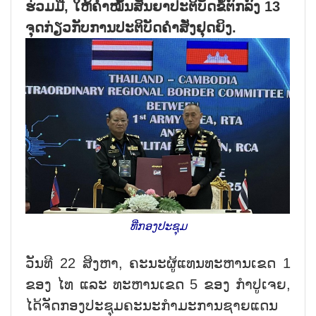
ຮ່ວມມື, ໃຫ້ຄຳໝັ້ນສັນຍາປະຕິບັດຂໍ້ຕົກລົງ 13
ຈຸດກ່ຽວກັບການປະຕິບັດຄຳສັ່ງຢຸດຍິງ.
ທີ່ກອງປະຊຸມ
ວັນທີ 22 ສິງຫາ, ຄະນະຜູ້ແທນທະຫານເຂດ 1
ຂອງ ໄທ ແລະ ທະຫານເຂດ 5 ຂອງ ກຳປູເຈຍ,
ໄດ້ຈັດກອງປະຊຸມຄະນະກຳມະການຊາຍແດນ