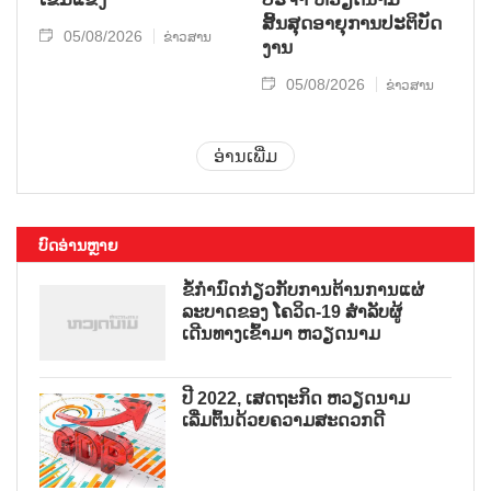
ສິ້ນສຸດອາຍຸການປະຕິບັດ
05/08/2026
ຂ່າວສານ
ງານ
05/08/2026
ຂ່າວສານ
ອ່ານເພີ່ມ
ບົດອ່ານຫຼາຍ
ຂໍ້ກຳນົດກ່ຽວກັບການຕ້ານການແຜ່
ລະບາດຂອງ ໂຄວິດ-19 ສຳລັບຜູ້
ເດີນທາງເຂົ້າມາ ຫວຽດນາມ
ປີ 2022, ເສດຖະກິດ ຫວຽດນາມ
ເລີ່ມຕົ້ນດ້ວຍຄວາມສະດວກດີ