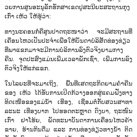
ວຍ​ການ​ສູນ​ອະ​ນຸ​ລັກ​ຮັກ​ສາ​ເຂດ​ປູ​ສະ​ນີ​ຍະ​ສະ​ຖານ​ກຸງ​
ເກົ່າ ເຫ້ວ ໃຫ້​ຮູ້​ວ່າ:
ທາງ​ນະ​ຄອນກໍ່​ຄື​ສູນ​ປາດ​ຖະ​ໜາ​ວ່າ ​ຈະ​ມີ​ສະ​ຖານ​ທີ່​
ເຄື່ອນ​ໄຫວ​ເປັນ​ປະ​ຈຳ​ເພື່ອ​ໃຫ້​ບັນ​ດາ​ບໍ​ລິ​ສັດ​ທ່ອງ​ທ່ຽວ​
ທີ່ພາແຂກ​ມາ​ຈະ​ມີ​ການ​ບໍ​ລິ​ການ​ລົງ​ຕົວ​ຈິງ​ຍາມ​ກາງ​
ຄືນ. ຈຸດ​ປະ​ສົງ​ແມ່ນ​ເພີ່ມ​ເວ​ລາ​ພັກ​ເຊົ່າ, ເພີ່ມ​ການ​ລົງ​
ຕົວ​ຈິງ​ໃຫ້​ແກ່​ແຂກ.
ໃນ​ໄລ​ຍະ​ທີ່​ຈະ​ມາ​ເຖິງ, ພື້ນ​ທີ່ເສດ​ຖະ​ກິດ​ຍາມ​ຄ່ຳ​ຄືນ​
ຂອງ ເຫ້ວ ​ໄດ້​ຮັບ​ການ​ເປີດ​ກ້​ວາງ​ອອກ​ສູ່​ແຄມຝັ່ງ​​ທາງ​
ທິດ​ເໜືອ​ຂອງແມ່​ນ້ຳ ​ເຮືອງ, ເຊື່ອມ​ຕໍ່​ກັບ​ສວນ​ສາ​ທາ​
ລະ​ນະ ເທືອງ​ບາກ ໄປຮອດ​ຕະຫຼາດ ດົງ​ບາ, ຖະ​ໜົນ​
ເກົ່າ ຢາ​ໂຮ້ຍ, ພັດ​ທະ​ນາ​ບັນ​ດາ​ການ​ເຄື່ອນ​ໄຫວ​ຄ້າ​
ຂາຍ, ຮ້ານ​ກິນ​ດື່ມ ແລະ ການ​ທ່ອງ​ທ່ຽວ​ທາງ​ນ້ຳ ຕິດ​