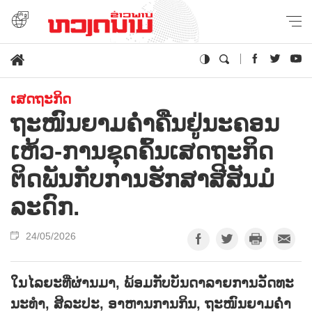
ເສດຖະກິດ
ຖະ​ໜົນ​ຍາມ​ຄ່ຳ​ຄືນ​ຢູ່​ນະ​ຄອນ
ເຫ້ວ-ການ​ຂຸດ​ຄົ້ນ​ເສດ​ຖະ​ກິດ
ຕິດ​ພັນ​ກັບ​ການ​ຮັກ​ສາ​ສີ​ສັນ​ມໍ​
ລະ​ດົກ.
24/05/2026
ໃນ​ໄລ​ຍະ​ທີ່​ຜ່ານ​ມາ, ພ້ອມ​ກັບບັນ​ດາ​ລາຍ​ການ​ວັດ​ທະ​
ນະ​ທຳ, ສິ​ລະ​ປະ, ອາ​ຫານ​ການ​ກິນ, ຖະ​ໜົນ​ຍາມ​ຄ່ຳ​