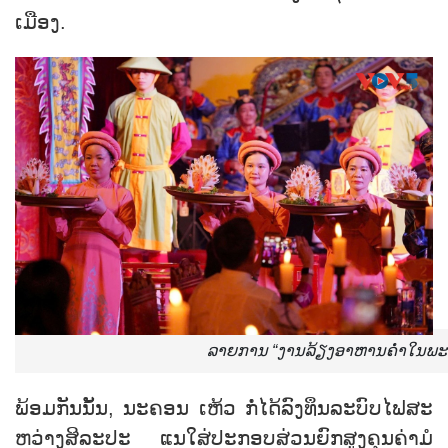
ເມືອງ.
ລາຍການ “ງານລ້ຽງອາຫານຄ່ຳໃນພະລາ
ພ້ອມ​ກັນ​ນັ້ນ, ນະ​ຄອນ​ ເຫ້ວ ກໍ່ໄດ້​ລົງ​ທຶນ​ລະ​ບົບ​ໄຟສະ
ຫວ່າງສິ​ລະ​ປະ ແນ​ໃສ່​ປະ​ກອບ​ສ່ວນ​ຍົກ​ສູງ​ຄຸນ​ຄ່າ​ມໍ​