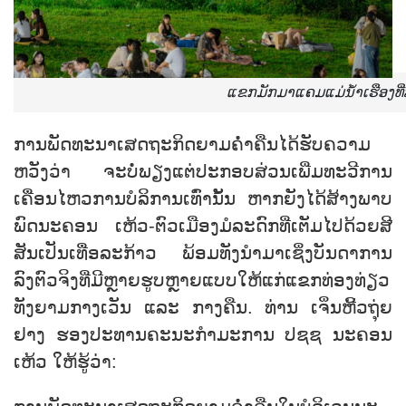
ແຂກ​ມັກ​ມາ​ແຄມ​ແມ່​ນ້ຳ​ເຮືອງ​ທີ
ການ​ພັດ​ທະ​ນາ​ເສດ​ຖະ​ກິດ​ຍາມ​ຄ່ຳ​ຄືນໄດ້​ຮັບ​ຄວາມ​
ຫວັງ​ວ່າ ຈະບໍ່​ພຽງ​ແຕ່​ປະ​ກອບ​ສ່ວນ​ເພີ່ມ​ທະ​ວີ​ການ​
ເຄື່ອນ​ໄຫວ​ການ​ບໍ​ລິ​ການ​ເທົ່າ​ນັ້ນ ຫາກ​ຍັງ​ໄ​ດ້ສ້າງພາບ​
ພົດ​ນະ​ຄອນ ເຫ້ວ-ຕົວ​ເມືອງ​ມໍ​ລະ​ດົກ​ທີ່​ເຕັມ​ໄປ​ດ້ວຍ​ສີ​
ສັນເປັນ​ເທື່ອ​ລະ​ກ້າວ ພ້ອມ​ທັງ​ນຳ​ມາ​ເຊິ່ງ​ບັນ​ດາ​ການ​
ລົງ​ຕົວ​ຈິງ​ທີ່​ມີຫຼາຍ​ຮູບຫຼາຍ​ແບບ​ໃຫ້​ແກ່​ແຂກ​ທ່ອງ​ທ່ຽວ​
ທັງ​ຍາມ​ກາງ​ເວັນ ແລະ ກາງ​ຄືນ. ທ່ານ ເຈິ່ນ​ຫີ້ວ​ຖຸ່ຍ​
ຢາງ ຮອງ​ປະ​ທານ​ຄະ​ນະ​ກຳ​ມະ​ການ ປ​ຊ​ຊ ນະ​ຄອນ
ເຫ້ວ ໃຫ້​ຮູ້​ວ່າ: