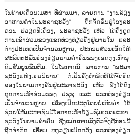
ໃນ​ທ້າຍ​ເດືອນ​ເມສາ ​ທີ່​ຜ່ານ​ມາ, ລາຍ​ການ “ງານລ້ຽງ​
ອາ​ຫານຄ່ຳໃນ​ພະ​ລາ​ຊະ​ວັງ” ​ຖືກ​ຈັດ​ຂຶ້ນ​ຢູ່​ໂຮງ​ລະ​
ຄອນ ຢ​ວຽດ​ທິ​ເດື​່ອງ, ພະ​ລາ​ຊະ​ວັງ ເຫ້ວ ໄດ້​ດຶ​ງ​ດູດ​
ການ​ເຂົ້າ​ຮ່ວມ​ຂອງ​ແຂກ​ທ່ອງ​ທ່ຽວ​ທັງ​ຢູ່​ພາຍ​ໃນ ແລະ
ຕ່າງ​ປະ​ເທດ​ເປັນ​ຈຳ​ນວນຫຼາຍ, ປະ​ກອບ​ສ່ວນເຮັດ​ໃຫ້​
ຜະ​ລິດ​ຕະ​ພັນ​ທ່ອງ​ທ່ຽວ​ຍາມ​ຄ່ຳ​ຄືນ​ຂອງ​ເຂດ​ກຸງ​ເກົ່າ​ອຸ​
ດົມ​ສົມ​ບູນ​ຂຶ້ນ​ຕື່ມ. ໃນ​ໂອ​ກາດນີ້, ລາຍ​ການ “ພະ​ລາ​
ຊະ​ວັງ​ແຫ່ງ​ເທບ​ນິ​ຍາຍ” ກໍ່ເປັນ​ຄັ້ງ​ທຳ​ອິດ​ທີ່ໄດ້​ຈັດ​ທົດ​
ລອງ​ໃນ​ຍາມ​ກາງ​ຄືນ​ຢູ່​ພະ​ລາ​ຊະ​ວັງ ເຫ້ວ ຊື່ງໄດ້ດຶ​ງ​
ດູດ​ການ​ເຂົ້າ​ຮ່ວມ​ຂອງ ປ​ຊ​ຊ ແລະ ​ແຂກ​ທ່ອງ​ທ່ຽວ​
ເປັນ​ຈຳ​ນວນຫຼາຍ. ເລື່ອງ​ເປີດ​ປະ​ຕູ​ໂດຍບໍ່​ເກັບ​ຄ່າ ໄດ້​
ຊ່ວຍ​ໃຫ້​ມະ​ຫາ​ຊົນ​ມີ​ໂອ​ກາດ​ເຂົ້າ​ຢ້ຽມ​ຊົມ​ເຂດ​ພະ​ລາ​
ຊະ​ວັງ​ໃນຍາມ​ຄ່ຳ​ຄືນ ຊື່ງ​ແມ່ນ​ການ​ລົງ​ຕົວ​ຈິງ​ທີ່​ກ່ອນນີ້​
ຖືກ​ຈຳ​ກັດ. ເອື້ອຍ ຫງວຽນ​ເຍິດກວິງ ແຂກ​ທ່ອງ​ທ່ຽວ​