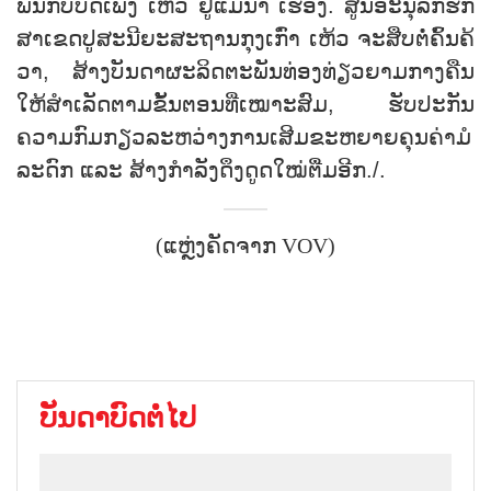
ພັນ​ກັບ​ບົດເພງ ເຫ້ວ ຢູ່​ແມ່​ນ້ຳ ເຮືອງ.​ ສູນ​ອະ​ນຸ​ລັກ​ຮັກ​
ສາ​ເຂດ​ປູສະ​ນີ​ຍະ​ສະ​ຖານ​ກຸງ​ເກົ່າ ເຫ້ວ ຈະ​ສືບ​ຕໍ່​ຄົ້ນ​ຄ້​
ວາ, ສ້າງ​ບັນ​ດາ​ຜະ​ລິດ​ຕະ​ພັນ​ທ່ອງ​ທ່ຽວ​ຍາມ​ກາງ​ຄືນ
ໃຫ້​ສຳ​ເລັດຕາມ​ຂັ້ນ​ຕອນ​ທີ່​ເໝາະ​ສົມ, ຮັບ​ປະ​ກັນ​
ຄວາມ​ກົມ​ກຽວ​ລະ​ຫວ່າງ​ການ​ເສີມ​ຂະ​ຫຍາຍ​ຄຸນ​ຄ່າ​ມໍ​
ລະ​ດົກ ແລະ ສ້າງ​ກຳ​ລັງ​ດຶງ​ດູດ​ໃໝ່​ຕື່ມ​ອີກ./.
(ແຫຼ່ງຄັດຈາກ VOV)
ບັນດາບົດຕໍ່ໄປ