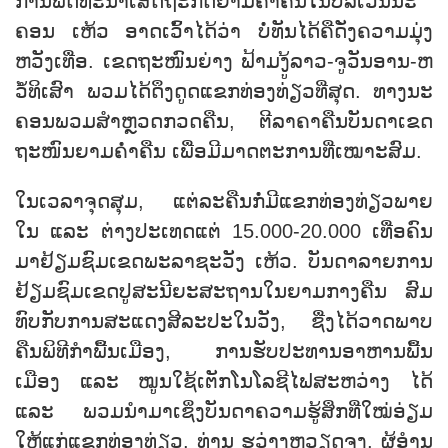
ການ​ພັດ​ທະ​ນາ​ເສດ​ຖະ​ກິດ​ຍາມ​ຄ່ຳ​ຄືນໃນ​ບໍ​ລິ​ເວນ​ນະ​
ຄອນ ເຫ້ວ ອາດ​ເວົ້າ​ໄດ້​ວ່າ ບໍ່​ທັນ​ໄດ້​ຄື​ດັ່ງ​ຄວາມ​ມຸ່ງ​
ຫວັງ​ເທື່ອ. ເຂດ​ຖະ​ໜົນ​ຍ່າງ ຟ້າມ​ງູ້​ລາວ-ຈູ​ວັນ​ອານ-ຫ
ວໍ້​ທິ​ເສົາ ພວມ​ໄດ້​ດຶງ​ດູດ​ແຂກ​ທ່ອງ​ທ່ຽວ​ທີ່​ສຸດ. ທາງ​ນະ​
ຄອນ​ພວມ​ສຳຫຼວດກວດ​ຄືນ, ຕີ​ລາ​ຄາ​ຄືນ​ບັນ​ດາ​ເຂດ​
ຖະ​ໜົນ​ຍາມ​ຄ່ຳ​ຄືນ ເພື່ອ​ມີ​ມາດ​ຕະ​ການ​ທີ່​ເໝາະ​ສົມ.
ໃນ​ເວ​ລາ​ຈຸດ​ສຸມ, ແຕ່​ລະ​ຄືນກໍ່​ມີ​ແຂກ​ທ່ອງ​ທ່ຽວ​ພາຍ​
ໃນ ແລະ ຕ່າງ​ປະ​ເທດ​ແຕ່ 15.000-20.000 ເທື່ອ​ຄົນ​
ມາ​ຢ້ຽມ​ຊົມ​ເຂດ​ພະ​ລາ​ຊະ​ວັງ ເຫ້ວ. ບັນ​ດາ​ລາຍ​ການ
ຢ້ຽມຊົມ​ເຂດ​ປູ​ສະ​ນີ​ຍະ​ສະ​ຖານ​ໃນ​ຍາມ​ກາງ​ຄືນ ສົມ​
ທົບ​ກັບ​ການ​ສະ​ແດງ​ສີ​ລະ​ປະ​ໃນ​ວັງ, ຊື່ງ​ໄດ້​ວາດ​ພາບ​
ຄືນ​ພິ​ທີ​ກຳ​ພື້ນ​ເມືອງ, ການ​ຮັບ​ປະ​ທານ​ອາ​ຫານ​ພື້ນ​
ເມືອງ ແລະ ໝູນ​ໃຊ້​ເຕັກ​ໂນ​ໂລ​ຊີ​ໄຟ​ສະ​ຫວ່າງ ໄດ້
ແລະ ພວມ​ນຳ​ມາ​ເຊິ່ງ​ບັນ​ດາ​ຄວາມ​ຮູ້​ສຶກ​ທີ່​ໃໝ່​ອ່ຽມ​
ໃຫ້​ແກ່​ແຂກ​ທ່ອງ​ທ່ຽວ. ທ່ານ ຮວ່າງ​ຫວຽດ​ຈຸງ, ຜູ້ອ​ຳນ​