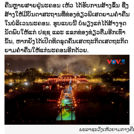
ຄືນຫຼາຍ​ສາຍ​ຢູ່​ນະ​ຄອນ ເຫ້ວ ໄດ້​ຮັບການສ້າງ​ຂຶ້ນ ຊື່ງ​
ສ້າງ​ໃຫ້​ມີ​ບັນ​ດາ​ສະ​ຖານ​ທີ່​ທ່ອງ​ທ່ຽວ​ພິ​ເສດ​ຍາມ​ຄ່ຳ​ຄືນ​
ໃນ​ບໍ​ລິ​ເວນ​ນະ​ຄອນ. ຮູບ​ແບບນີ້ ບໍ່​ພຽງ​ແຕ່​ໄດ້​ສ້າງ​ຈຸດ​
ນັດ​ພົບ​ໃຫ້​ແກ່ ປ​ຊ​ຊ ແລະ ແຂກ​ທ່ອງ​ທ່ຽວ​ຕື່​ມ​ອີກ​ເທົ່າ​
ນັ້ນ, ຫາກ​ຍັງ​ໄດ້​ເປີ​ດ​ທິດ​ຂຸດ​ຄົ້ນ​ເສດ​ຖະ​ກິດ​ເສດ​ຖະ​ກິດ​
ຍາມ​ຄ່ຳ​ຄື​ນ​ໃຫ້​ແກ່​ນະ​ຄອນ​ອີກ​ດ້ວຍ.
ພະ​ລາ​ຊະ​ວັງ​ເຫ້ວ​ຍາມ​ກາງ​ຄ