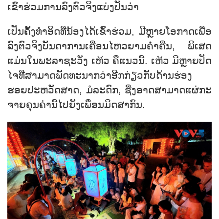
ເຂົ້າ​ຮ່ວມ​ການ​ລົງ​ຕົວ​ຈິງແບ່ງ​ປັນ​ວ່າ
ເປັນ​ຄັ້ງ​ທຳ​ອິດທີ່​ນ້ອງ​ໄດ້​ເຂົ້າ​ຮ່ວມ, ມີຫຼາຍ​ໂອ​ກາດ​ເພື່ອ​
ລົງ​ຕົວ​ຈິງ​ບັນ​ດາ​ການ​ເຄື່ອນ​ໄຫວ​ຍາມ​ຄ່ຳ​ຄືນ, ພິ​ເສດ​
ແມ່ນ​ໃນ​ພະ​ລາ​ຊະ​ວັງ ເຫ້ວ ຄື​ແນວນີ້. ເຫ້ວ ມີຫຼາຍ​ປັດ​
ໄຈ​ທີ່​ສາ​ມາດ​ພັດ​ທະ​ນາ​ກວ່າອີກ​ກ່ຽວ​ກັບ​ດ້ານ​ຮ່ອງ​
ຮອຍ​ປະ​ຫວັດ​ສາດ, ມໍ​ລະ​ດົກ, ຊື່ງ​ອາດສາ​ມາດແຜ່​ກະ​
ຈາຍ​ຄຸນ​ຄ່ານີ້​ໄປ​ຍັງ​ເພື່ອ​ນມິດ​ສາ​ກົນ.