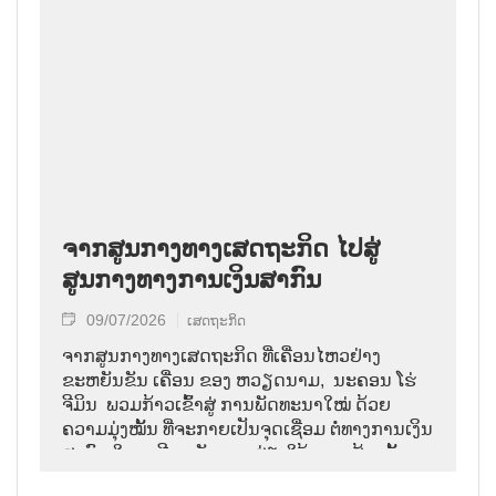
ຈາກສູນກາງທາງເສດຖະກິດ ໄປສູ່
ສູນກາງທາງການເງິນສາກົນ
09/07/2026
ເສດຖະກິດ
ຈາກສູນກາງທາງເສດຖະກິດ ທີ່ເຄື່ອນໄຫວຢ່າງ
ຂະຫຍັນຂັນ ເຄື່ອນ ຂອງ ຫວຽດນາມ, ນະຄອນ ໂຮ່
ຈີມິນ ພວມກ້າວເຂົ້າສູ່ ການພັດທະນາໃໝ່ ດ້ວຍ
ຄວາມມຸ່ງໝັ້ນ ທີ່ຈະກາຍເປັນຈຸດເຊື່ອມ ຕໍ່ທາງການເງິນ
ສາກົນ ໃນອາຊີຕາເວັນອອກສ່ຽງໃຕ້. ການສ້າງ ຕັ້ງ
ສູນກາງການເງິນ ສາກົນ ຫວຽດນາມ ຢູ່ນະຄອນ ໂຮ່