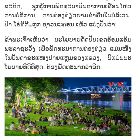
ລະ​ດົກ, ຊຸກ​ຍູ້​ການ​ພັດ​ທະ​ນາ​ບັນ​ດາ​ການ​ເຄື່ອນ​ໄຫວ​
ການ​ບໍ​ລິ​ການ, ການ​ທ່ອງ​ທ່ຽວ​ຍາມ​ຄ່ຳ​ຄືນ​ໃນ​ບໍ​ລິ​ເວນ.
ປ້າ ໂຮ່​ທິ​ກີມ​ກຸກ ຊາວ​ນະ​ຄອນ ເຫ້ວ ແບ່ງ​ປັນ​ວ່າ:
ຂ້າ​ພະ​ເຈົ້າ​ເຫັນ​ວ່າ ນະ​ໂຍ​ບາຍ​ດັດ​ປັບ​ເຂດ​ອ້ອມ​ແອ້ມ​
ພະ​ລາ​ຊະ​ວັງ ເພື່ອ​ພັດ​ທະ​ນາ​ການ​ທ່ອງ​ທ່ຽວ ​ແມ່ນ​ໜຶ່ງ​
ໃນ​ບັນ​ດາຂະ​ແໜງ​ປາຍ​ແຫຼມ​ຂອງ​ແຂວງ, ນີ້ແມ່ນ​ນະ​
ໂຍ​ບາຍ​ທີ່​ດີ​ທີ່​ສຸດ, ຕ້ອງ​ພັດ​ທະ​ນາ​ກວ່າອີກ.