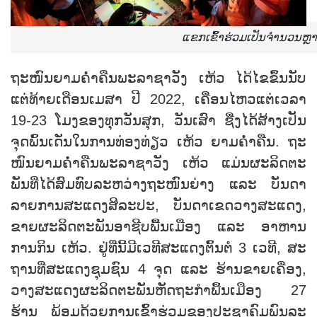
ແຂກ​ເຂົ້າ​ຮ່ວມ​ເປັນ​ຈຳ​ນວນຫຼ
ຖະ​ໜົນ​ຍາມ​ຄ່ຳ​ຄືນ​ພະ​ລາ​ຊາ​ວັງ ເຫ້ວ ໄດ້ໄຂ​ຂຶ້ນ​ນັບ​
ແຕ່​ທ້າຍ​ເດືອນ​ເມ​ສາ ​ປີ 2022, ​ເຄື່ອນ​ໄຫວ​ແຕ່​ເວ​ລາ
19-23 ໂມງ​ຂອງ​ທຸກວັນ​ສຸກ, ວັນ​ເສົາ ຊື່ງໄດ້​ສ້າງ​ເປັນ​
ຈຸດ​ພົ້ນ​ເດັ່ນ​ໃນ​ການ​ທ່ອງ​ທ່ຽວ ເຫ້ວ ​ຍາມ​ຄ່ຳ​ຄືນ. ຖະ​
ໜົນ​ຍາມ​ຄ່ຳ​ຄືນ​ພະ​ລາ​ຊາ​ວັງ ເຫ້ວ ແມ່ນ​ຜະ​ລິດ​ຕະ​
ພັນ​ທີ່​ໄດ້​ສົມ​ທົບ​ລະ​ຫວ່າງ​ຖະ​ໜົນ​ຍ່າງ ແລະ ບັນ​ດາ​
ລາຍ​ການ​ສະ​ແດງ​ສິ​ລະ​ປະ, ບັນ​ດາ​ເຂດ​ວາງ​ສະ​ແດງ,
ຂາຍ​ຜະ​ລິດ​ຕະ​ພັນ​ອາ​ຊີບ​ພື້ນ​ເມືອງ ແລະ ອາ​ຫານ​
ການ​ກິນ ເຫ້ວ. ຢູ່​ທີ່ນີ້​ມີ​ເວ​ທີ​ສະ​ແດງ​ຕົ້ນ​ຕໍ 3 ເວທີ, ສະ​
ຖານ​ທີ່​ສະ​ແດງ​ຊຸມ​ຊົນ 4 ຈຸດ ແລະ ຮ້ານ​ຂາຍ​ເຄື່ອງ,
ວາງ​ສະ​ແດງ​ຜະ​ລິດ​ຕະ​ພັນ​ຫັດ​ຖະ​ກຳ​ພື້ນ​ເມືອງ 27
ຮ້ານ ພ້ອມ​ດ້ວຍ​ການ​ເຂົ້າ​ຮ່ວມ​ຂອງ​ປະ​ຊາ​ຄົມ​ພົນ​ລະ​