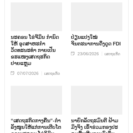
ຈີມິນ (VIFC-HCMC) ຄາດວ່າ ຈະເປີດໂອກາດ ການ
ພັດທະນາໃໝ່, ເປັນສູນລວມ ຂອງ ແຫຼ່ງທຶນ, ເຕັກໂນໂລ
ຊີ ທາງການເງິນ ແລະ ຂໍ້ລິເລີ່ມ ນະວັດຕະກໍາ ລະດັບ
ໂລກ.
ນະຄອນ ໂຮ່ຈີມິນ ກໍານົດ
ປ່ຽນແປງໃໝ່
ໃຫ້ ອຸດສາຫະກຳ
ຈິນຕະນາການດຶງດູດ FDI
ວັດທະນະທຳ ກາຍເປັນ
23/06/2026
ເສດຖະກິດ
ຂະແໜງເສດຖະກິດ
ປາຍແຫຼມ
07/07/2026
ເສດຖະກິດ
“ເສດ​ຖະ​ກິດກາງຄືນ”-ກຳ​
ນາ​ຍົກ​ລັດ​ຖະ​ມົນ​ຕີ ຟ້າມ​
ລັງ​ໜູນ​ໃຫ້​ແກ່​ການ​ເຕີບ​ໂຕ​
ມິງ​ຈິງ ເຂົ້າ​ຮ່ວມກອງ​ປະ​