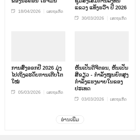
ຂອງ​ນະ​ຄອນ ໂຮ່​ຈິ​ມິນ
ຊຸມ​ສົ່ງ​ເສີມ​ການ​ລົງ​ທຶນ​
ແຂວງ ແທັງ​ຮ​ວ໊າ ປີ 2026
18/04/2026
ເສດຖະກິດ
30/03/2026
ເສດຖະກິດ
ການ​ສົ່ງ​ອອກ​ປີ 2026 ມຸ່ງ​
ຫັນເປັນດີຈີຕອນ, ຫັນເປັນ
ໄປ​ເຖິງ​ລະ​ດັບ​ການ​ເຕີບ​ໂຕ​
ສີຂຽວ - ກໍາລັງໜູນຍົກສູງ
ໃໝ່
ກໍາລັງແຮງພາຍໃນຂອງ
ປະເທດ
05/03/2026
ເສດຖະກິດ
03/03/2026
ເສດຖະກິດ
ອ່ານເພີ່ມ