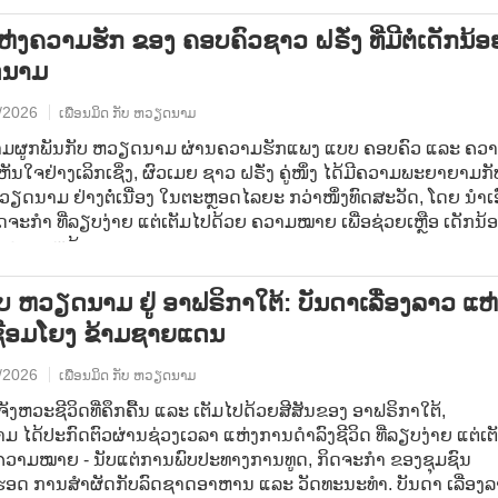
າ.
ແຫ່ງຄວາມຮັກ ຂອງ ຄອບຄົວຊາວ ຝຣັ່ງ ທີ່ມີຕໍ່ເດັກນ້ອ
ນາມ
/2026
ເພື່ອນມິດ ກັບ ຫວຽດນາມ
າມຜູກພັນກັບ ຫວຽດນາມ ຜ່ານຄວາມຮັກແພງ ແບບ ຄອບຄົວ ແລະ ຄວ
ຫັນໃຈຢ່າງເລິກເຊິ່ງ, ຜົວເມຍ ຊາວ ຝຣັ່ງ ຄູ່ໜຶ່ງ ໄດ້ມີຄວາມພະຍາຍາມກັ
ວຽດນາມ ຢ່າງຕໍ່ເນື່ອງ ໃນຕະຫຼອດໄລຍະ ກວ່າໜຶ່ງທົດສະວັດ, ໂດຍ ນຳເອ
ດຈະກຳ ທີ່ລຽບງ່າຍ ແຕ່ເຕັມໄປດ້ວຍ ຄວາມໝາຍ ເພື່ອຊ່ວຍເຫຼືອ ເດັກນ້ອຍ
 ຄວາມຫຍຸ້ງຍາກ.
ບ ຫວຽດນາມ ຢູ່ ອາຟຣິກາໃຕ້: ບັນດາເລື່ອງລາວ ແຫ
ື່ອມໂຍງ ຂ້າມຊາຍແດນ
/2026
ເພື່ອນມິດ ກັບ ຫວຽດນາມ
ັງຫວະຊີວິດທີ່ຄຶກຄື້ນ ແລະ ເຕັມໄປດ້ວຍສີສັນຂອງ ອາຟຣິກາໃຕ້,
 ໄດ້ປະກົດຕົວຜ່ານຊ່ວງເວລາ ແຫ່ງການດຳລົງຊີວິດ ທີ່ລຽບງ່າຍ ແຕ່ເຕ
ຄວາມໝາຍ - ນັບແຕ່ການພົບປະທາງການທູດ, ກິດຈະກຳ ຂອງຊຸມຊົນ
ອດ ການສຳຜັດກັບລົດຊາດອາຫານ ແລະ ວັດທະນະທຳ. ບັນດາ ເລື່ອງ