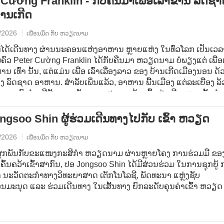
 Cường Franklin - ກັບຄືນມາເພື່ອເລົ່າຂານ ລົດຊາ
້ານເກີດ
/2026
ເພື່ອນມິດ ກັບ ຫວຽດນາມ
ທີ່ໄດ້ເດີນທາງ ຜ່ານນະຄອນແຫ່ງອາຫານ ຫຼາຍແຫ່ງ ໃນທົ່ວໂລກ ເປັນເວລ
ພໍ່ຄົວ Peter Cường Franklin ໄດ້ກັບຄືນມາ ຫວຽດນາມ ບໍ່ພຽງແຕ່ ເພື່ອ
ນ ເທົ່າ ນັ້ນ, ແຕ່ແມ່ນ ເພື່ອ ເລົ່າເລື່ອງລາວ ຂອງ ບ້ານເກີດເມືອງນອນ ດ້
ລົດຊາດ ອາຫານ. ສຳລັບເພິ່ນແລ້ວ, ອາຫານ ພື້ນເມືອງ ແຕ່ລະເຍື່ອງ ລ
ຸຄວາມຊົງຈຳ, ສີສັນເອກະລັກ ແລະ ສາມາດກ້າວຂຶ້ນສູ່ເວທີອາຫານຊັ້ນນຳ
ໄດ້ ຢ່າງແນ່ນອນ.
ngsoo Shin ຜູ້ຮ່ວມເດີນທາງໄປກັບ ເຂົ້າ ຫວຽດ
/2026
ເພື່ອນມິດ ກັບ ຫວຽດນາມ
ູກພັນກັບຂະແໜງກະສິກຳ ຫວຽດນາມ ຜ່ານຫຼາຍໂຄງ ການຮ່ວມມື ຂອ
ົ້ນຄວ້າເຂົ້າສາກົນ, ປອ Jongsoo Shin ໄດ້ມີສ່ວນຮ່ວມ ໃນການຊຸກຍູ້
 ນະວັດຕະກໍາທາງວິທະຍາສາດ ເຕັກໂນໂລຊີ, ພັດທະນາ ແຫຼ່ງຊັບ
ມະນຸດ ແລະ ຮ່ວມເດີນທາງ ໃນເສັ້ນທາງ ຍົກລະດັບຄຸນຄ່າເຂົ້າ ຫວຽດ
ລກ.