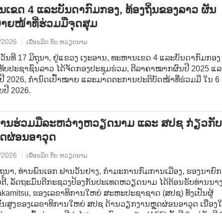
ເຂດ 4 ແລະບັນດາກົມກອງ, ທ້ອງຖິ່ນຂອງລາວ ຜັນ
ຍໜ້າທີ່ຮ່ວມມືຈຸດສຸມ
/2026
ເພື່ອນມິດ ກັບ ຫວຽດນາມ
ວັນທີ 17 ມິຖຸນາ, ຢູ່ແຂວງ ເງະອານ, ທະຫານເຂດ 4 ແລະບັນດາກົມກອງ
ັບປະຊາຊົນລາວ ໄດ້ຈັດກອງປະຊຸມຮ່ວມ, ຕີລາຄາໝາກຜົນປີ 2025 ແລ
້ນປີ 2026, ກຳນົດເປົ້າໝາຍ ແລະມາດຕະການປະຕິບັດໜ້າທີ່ຮ່ວມມື ໃນ 6
ຍປີ 2026.
້ການຮ່ວມມືລະຫວ່າງຫວຽດນາມ ແລະ ສປຊ ກ່ຽວກັບ
ຸດຜ່ອນອາວຸດ
/2026
ເພື່ອນມິດ ກັບ ຫວຽດນາມ
 ມິຖຸນາ, ທ່ານພົນເອກ ຟານວັນຢາງ, ກຳມະການກົມການເມືອງ, ຮອງນາຍົກ
ນຕີ, ລັດຖະມົນຕີກະຊວງປ້ອງກັນປະເທດຫວຽດນາມ ໄດ້ຕ້ອນຮັບທ່ານນາ
akamitsu, ຮອງເລຂາທິການໃຫຍ່ ສະຫະປະຊາຊາດ (ສປຊ) ທັງເປັນຜູ້
ັ້ນສູງຂອງເລຂາທິການໃຫຍ່ ສປຊ ດ້ານວຽກງານຫຼຸດຜ່ອນອາວຸດ ເນື່ອງ
ທ່ານນາງເຂົ້າຮ່ວມເວທີປາໄສອະນາຄົດອາຊຽນ (AFF) ຄັ້ງທີ 3 ແຕ່ວັນທີ 