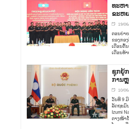
ທະຫານ
ຂະຫຍາ
19/06
ຕອນບ່າຍ
ຂອງກອງທ
ເດືອນຕົ
ເດືອນທ້າ
ຊຸກຍູ
ການຫຼ
10/06
ວັນທີ 9
ລັດຖະມົ
Izumi N
ຕາງໜ້າຂ
ໂອກາດທີ່