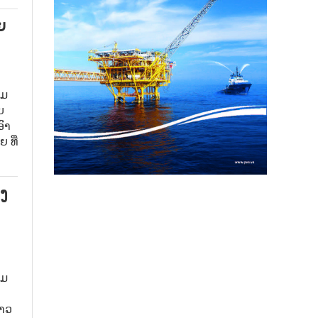
ຍ
າມ
ບ
ົາ
 ທີ່
່ງ
ັມ
ລາວ