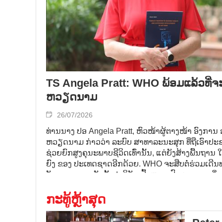
TS Angela Pratt: WHO ພ້ອມແລ້ວທີ່ຈ
ຫວຽດນາມ
26/07/2026
ທ່ານນາງ ປອ Angela Pratt, ຫົວໜ້າຜູ້ຕາງໜ້າ ອົງ
ຫວຽດນາມ ກ່າວວ່າ ລະບົບ ສາທາລະນະສຸກ ທີ່ຖືເອົາປະຊ
ຊ່ວຍຍົກສູງຄຸນະພາບຊີວິດເທົ່ານັ້ນ, ແຕ່ຍັງສ້າງພື້ນຖ
ຍົງ ຂອງ ປະເທດຊາດອີກດ້ວຍ. WHO ຈະສືບຕໍ່ຮ່ວມເດີ
ວັດທະນາການ ຈັດຕັ້ງປະຕິບັດເປົ້າໝາຍ ປົກຄຸມ ການເບິ
ໃຫ້ປະກົດຜົນເປັນຈິງ.
ກະທູ້ຫຼ້າສຸດ