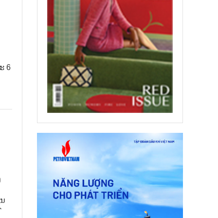
ະ 6
ງ
ໃນ
9-