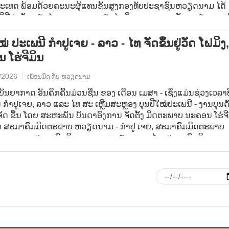
ປະເທດ ພ້ອມດ້ວຍຄະນະຜູ້ແທນຂັ້ນສູງກອງທັບປະຊາຊົນຫວຽດນາມ ໄດ້
ວມພິທີປະດັບຫຼຽນໄຊເອກະລາດ, ຫຼຽນໄຊມິດຕະພາບຂອງລັດຫວຽດນາມ 
ອງລວມໝູ່ ແລະບຸກຄົນຂອງກະຊວງປ້ອງກັນປະເທດລາວ.
ໝ່ ປະເພນີ ກຳປູເຈຍ - ລາວ - ໄທ ຈັດຂຶ້ນຢູ່ວັດ ໂຝມິງ,
 ໂຮ່ຈີມິນ
/2026
ເພື່ອນມິດ ກັບ ຫວຽດນາມ
ັນຍາກາດ ອັນຄຶກຄື້ນມ່ວນຊື່ນ ຂອງ ເດືອນ ເມສາ - ເຊິ່ງແມ່ນຊ່ວງເວລາທີ
ກໍາປູເຈຍ, ລາວ ແລະ ໄທ ສະ ເຫຼີມສະຫຼອງ ບຸນປີໃໝ່ປະເພນີ - ງານບຸນດັ
ຈັດ ຂຶ້ນ ໂດຍ ສະຫະພັນ ບັນດາອົງການ ຈັດຕັ້ງ ມິດຕະພາບ ນະຄອນ ໂຮ່ຈີ
ັບ ສະມາຄົມມິດຕະພາບ ຫວຽດນາມ - ກໍາປູ ເຈຍ, ສະມາຄົມມິດຕະພາບ
 - ລາວ, ສະມາຄົມມິດ ຕະພາບ ຫວຽດນາມ - ໄທ, ສະມາຄົມມິດ ຕະພ
 - ອາຊີຕາເວັນອອກສ່ຽງໃຕ້ ນະຄອນ ໂຮ່ຈີມິນ ແລະ ວັດ ໂຝມິງ.