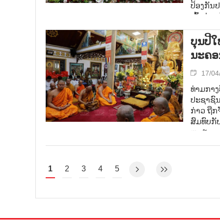
ປ້ອງກັນ
ເຂົ້າຮ່
ແກ່ກົມກ
ບຸນປີໃ
ນະຄອນ
17/04
ທ່າມກາງບ
ປະຊາຊົນ 
ກ່າວ ຖືກ
ສົມທົບກ
ຫວຽດນາມ
ຫວຽດນາມ
1
2
3
4
5