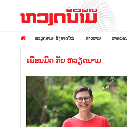
ຫວຽດນາມ- ສັງກາດໃໝ່
ຂ່າວສານ
ສາລະຄະ
ເພື່ອນມິດ ກັບ ຫວຽດນາມ