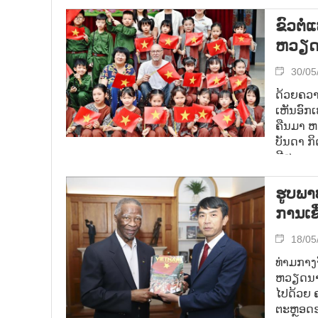
10 ມິຖຸນ
ຂົວຕໍ່
ຫວຽດ
30/05
ດ້ວຍຄວ
ເຫັນອົກເ
ຄືນມາ ຫ
ບັນດາ ກິ
ມີສະພາບ
ຮູບພາ
ການເຊ
18/05
ທ່າມກາງຈ
ຫວຽດນາມ
ໄປດ້ວຍ 
ຕະຫຼອດຮ