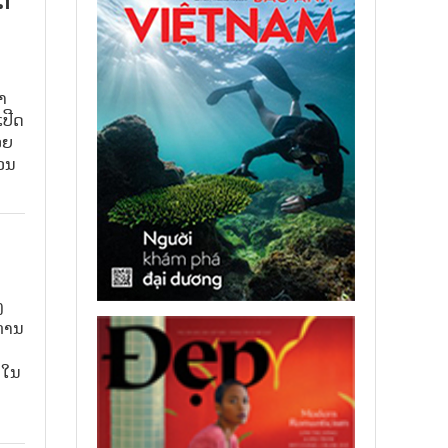
ດ
າ
ເປີດ
ວຍ
້ວນ
ງ
 ການ
 ໃນ