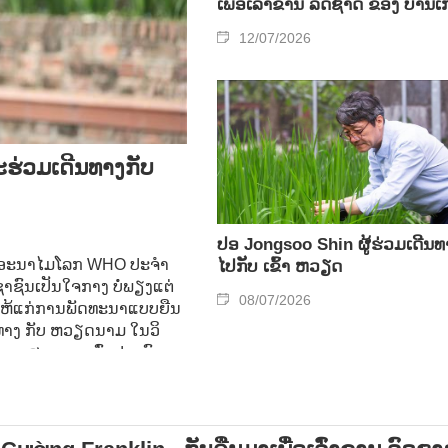
ເພື່ອເລົ່າຂານ ລົດຊາດ ຂອງ ບ້ານເກ
12/07/2026
ະຮ່ວມເດີນທາງກັບ
ປອ Jongsoo Shin ຜູ້ຮ່ວມເດີນທ
ການ ອະນາໄມໂລກ WHO ປະຈຳ
ໄປກັບ ເຂົ້າ ຫວຽດ
າຊົນເປັນໃຈກາງ ບໍ່ພຽງແຕ່
08/07/2026
ານ ໃຫ້ແກ່ການພັດທະນາແບບຍືນ
ນທາງ ກັບ ຫວຽດນາມ ໃນວິ
່ງແຍງສຸຂະພາບ ທົ່ວປວງຊົນ