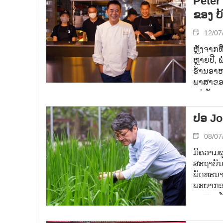
Peter
ຂອງ ບ
12/07
ຫຼັງຈາກ
ຫຼາຍປີ, 
ຮ້ານອາຫາ
ພາສາຂອງ 
ແຕ່ ບັນຈ
ຂອງໂລກ 
ປອ Jo
08/07
ມີຄວາມຜ
ສະຖາບັນຄ
ພັດທະນາ
ພະຍາກອນ
ຕະຫຼາດໂ