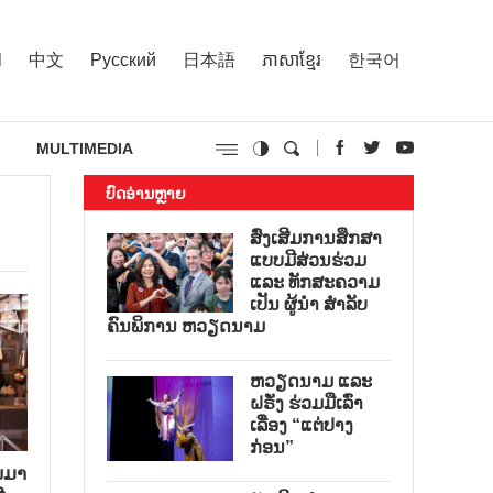
l
中文
Русский
日本語
ភាសាខ្មែរ
한국어
MULTIMEDIA
ບົດອ່ານຫຼາຍ
ສົ່ງເສີມການສຶກສາ
ແບບມີສ່ວນຮ່ວມ
ແລະ ທັກສະຄວາມ
ເປັນ ຜູ້ນຳ ສໍາລັບ
ຄົນພິການ ຫວຽດນາມ
ຫວຽດນາມ ແລະ
ຝຣັ່ງ ຮ່ວມມືເລົ່າ
ເລື່ອງ “ແຕ່ປາງ
ກ່ອນ”
ນມາ