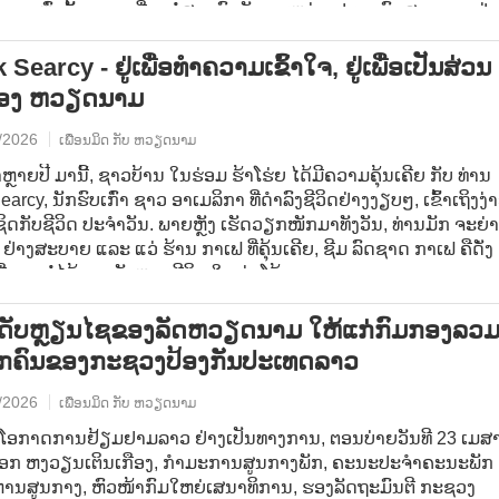
ອຍໆ ເຫຼົ່ານັ້ນ ພວມເຊື່ອມຕໍ່ສາຍພົວພັນ ລະຫວ່າງປະຊາຊົນສອງຊາດ ຢ່າ
ມາດກ້າວຂ້າມໄລຍະທາງພູມສາດ ເພື່ອບັນລຸ ເຖິງຄວາມເຂົ້າອົກເຂົ້າໃຈ
ບ່ງປັນເຊິ່ງກັນ ແລະ ກັນ.
Searcy - ຢູ່ເພື່ອທໍາຄວາມເຂົ້າໃຈ, ຢູ່ເພື່ອເປັນສ່ວນ
ຂອງ ຫວຽດນາມ
/2026
ເພື່ອນມິດ ກັບ ຫວຽດນາມ
ຫຼາຍປີ ມານີ້, ຊາວບ້ານ ໃນຮ່ອມ ຮ້າໂຮ່ຍ ໄດ້ມີຄວາມຄຸ້ນເຄີຍ ກັບ ທ່ານ
arcy, ນັກຮົບເກົ່າ ຊາວ ອາເມລິກາ ທີ່ດຳລົງຊີວິດຢ່າງງຽບໆ, ເຂົ້າເຖິງງ່
ິດກັບຊີວິດ ປະຈຳວັນ. ພາຍຫຼັງ ເຮັດວຽກໜັກມາທັງວັນ, ທ່ານມັກ ຈະຍ່
ນ ຢ່າງສະບາຍ ແລະ ແວ່ ຮ້ານ ກາເຟ ທີ່ຄຸ້ນເຄີຍ, ຊີມ ລົດຊາດ ກາເຟ ຄືດັ່ງ
ທີ່ ຂາດບໍ່ໄດ້ ຂອງຈັງຫວະຊີວິດ ໃນ ຮ່າໂນ້ຍ.
ະດັບຫຼຽນໄຊຂອງລັດຫວຽດນາມ ໃຫ້ແກ່ກົມກອງລວມ
ກຄົນຂອງກະຊວງປ້ອງກັນປະເທດລາວ
/2026
ເພື່ອນມິດ ກັບ ຫວຽດນາມ
ນໂອກາດການຢ້ຽມຢາມລາວ ຢ່າງເປັນທາງການ, ຕອນບ່າຍວັນທີ 23 ເມສາ
ເອກ ຫງວຽນເຕິນເກືອງ, ກໍາມະການສູນກາງພັກ, ຄະນະປະຈໍາຄະນະພັກ
ນສູນກາງ, ຫົວໜ້າກົມໃຫຍ່ເສນາທິການ, ຮອງລັດຖະມົນຕີ ກະຊວງ