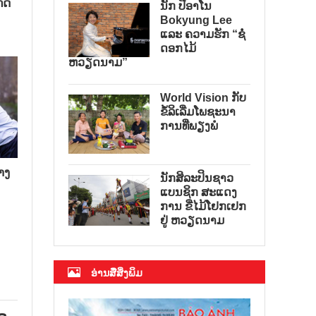
ີດ
ນັກ ປີອາໂນ
Bokyung Lee
ແລະ ຄວາມຮັກ “ຊໍ່
ດອກໄມ້
ຫວຽດນາມ”
World Vision ກັບ
ຂໍ້ລິເລີ່ມໂພຊະນາ
ການທີ່ພຽງພໍ
າງ
ນັກສິລະປິນຊາວ
ແບນຊິກ ສະແດງ
ການ ຂີ່ໄມ້ໂຢກເຢກ
ຢູ່ ຫວຽດນາມ
ອ່ານສື່ສິ່ງພິມ