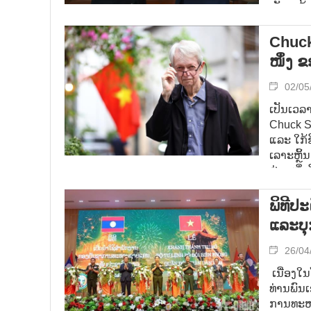
ເລັກໆ ນ້
ງຽບໆ, ສາ
ແລະ ການແ
Chuck 
ໜຶ່ງ 
02/05
ເປັນເວລາ
Chuck Se
ແລະ ໃກ້ຊ
ເລາະຫຼິ້
ສ່ວນໜຶ່ງ
ພິທີປ
ແລະບຸ
26/04
ເນື່ອງໃ
ທ່ານພົນ
ການທະຫາ