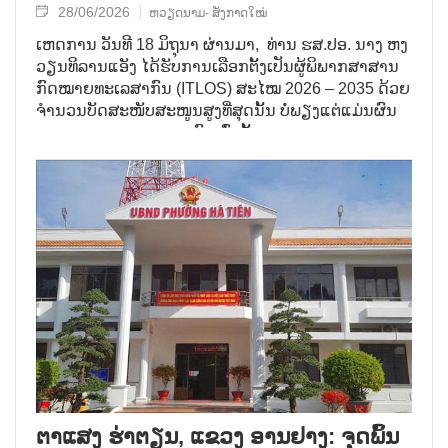
28/06/2026
ຫວຽດນາມ- ສັງກາດໃໝ່
ເຫດ​ການ ວັນ​ທີ 18 ມິ​ຖຸ​ນາ ຜ່ານ​ມາ, ທ່ານ​ ຮ​ສ​.ປອ. ນາງ ຫງ
ວຽນ​ທິ​ລານ​ແອັງ ໄດ້​ຮັບ​ການ​ເລືອກ​ຕັ້ງ​ເປັນ​ຜູ້​ພິ​ພາກ​ສາ​ສານ​
ກົດ​ໝາຍ​ທະ​ເລ​ສາ​ກົນ (ITLOS) ສະ​ໄໝ 2026 – 2035 ດ້ວຍ​
ຈຳ​ນວນ​ບັດ​ສະ​ໜັບ​ສະ​ໜູນ​ສູງ​ທີ່​ສຸດນັ້ນ ບໍ່​ພຽງ​ແຕ່​ແມ່ນ​ຜົນ​
ງານ​ທາງ​ການ​ທູດ​ຂອງ​ບຸກ​ຄົນ​ເທົ່າ​ນັ້ນ.
ຕາ​ແສງ ຮ່າ​ຕຽນ, ແຂວງ ອານ​ຢາງ: ຈຸດ​ພ​ົ້ນ​