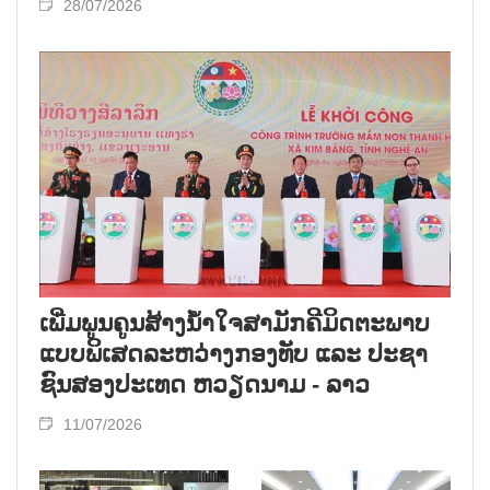
28/07/2026
ເພີ່​ມ​ພູນ​ຄູນ​ສ້າງ​ນ້ຳ​ໃຈ​ສາ​ມັກ​ຄີ​ມິດ​ຕະ​ພາບ​
ແບບ​ພິ​ເສດ​ລະ​ຫວ່າງກອງ​ທັບ ແລະ ປະ​ຊາ​
ຊົນ​ສອງ​ປະ​ເທດ ຫວຽດ​ນາມ - ລາວ
11/07/2026