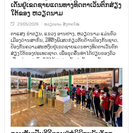
ເດັ່ນ​ຢູ່​ເຂດ​ຊາຍ​ແດນ​ທາງ​ທິດ​ຕາ​ເວັນ​ຕົກ​ສ່ຽງ​
ໃຕ້​ຂອງ ຫວຽດນາມ
23/05/2026
ຫວຽດນາມ- ສັງກາດໃໝ່
ຕາ​ແສງ ຮ່າ​ຕຽນ, ແຂວງ ອານ​ຢາງ, ຫວຽດນາມ ແມ່ນ​ຕົວ​
ເມືອງ​ດ່ານ​ສາ​ກົນ, ມີ​ທີ່ຕັ້ງ​ພິ​ເສດ​ກ່ຽວ​ກັບ​ດ້ານ​ປ້ອງ​ກັນ​ຊາດ,
ປ້ອງ​ກັນ​ຄວາມ​ສະ​ຫງົບຢູ່ເຂດ​ຊາຍ​ແດນ​ທາງ​ທິດ​ຕາ​ເວັນ​ຕົກ​
ສ່ຽງ​ໃຕ້​ຂອງ​ປະ​ເທດ​ຊາດ. ເພື່ອ​ຂຸດ​ຄົ້ນ​​ທ່າ​ໄດ້​ປຽບ​ຂອງ​ຕົວ​
ເມືອງ​ດ່ານ​ສາ​ກົນໃຫ້ໄດ້ສູງສຸດ, ຮັບ​ປະ​ກັນ​ການ​ພັດ​ທະ​ນາ​
ການ​ຄ້າ​ຊາຍ​ແດນນັ້ນ, ອຳ​ນາດ​ການ​ປົກ​ຄອງ​ທ້ອງ​ຖິ່ນ ໄດ້​ສ້າງ​
ທຸກ​ເງື່ອນ​ໄຂ​ເພື່ອ​ຮັກ​ສາ​ຄວາມ​ສະຫງົບ​ໃຫ້​ໝັ້ນ​ຄົງ, ຜັນ​ຂະ​ຫ
ຍາຍ​ການ​ບໍ​ຫານ​ພາກ​ລັດ, ຮັບ​ປະ​ກັນ​ຊີ​ວິດ​ສັງ​ຄົມ.