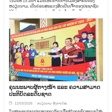
ໃນວັນທີ 15 ມີນາ ແມ່ນເຫດການການເມືອງສຳຄັນຂອງ
ຫວຽດນາມ, ເປັນບ່ອນສະແດງສິດເປັນເຈົ້າຂອງປະຊາຊົນ
ໄດ້ສະແດງອອກຜ່ານແຕ່ລະບັດຢ່າງໂດຍກົງ, ມີຈຸດສຸມ ແລະ
ຈະແຈ້ງທີ່ສຸດ. ຢູ່ ຫວຽດນາມ, ປະຊາທິປະໄຕ ໃນການເລືອກ
ຕັ້ງບໍ່ພຽງແຕ່ເລີ່ມມາຈາກຈຸດເວລາຜູ້ມີເລືອກຕັ້ງກ້າວເຂົ້າສູ່
ບ່ອນປ່ອນບັດເທົ່ານັ້ນ ຫາກຍັງໄດ້ປະຕິບັດໃນການປະຊຸມ
ປຶກສາຫາລືຄັ້ງຕ່າງໆ ເຊິ່ງແນະນຳຜູ້ສະໝັກຮັບເລືອກຕັ້ງ,
ບ່ອນທີ່ສະແດງສິດປະຊາຊົນໄດ້ຮູ້, ປະຊາຊົນປຶກສາຫາລື,
ປະຊາຊົນຄັດເລືອກ ໄດ້ເຫັນເປັນລະອຽດດ້ວຍບັນດາວິວັດ
ການທີ່ແໜ້ນແຟ້ນ, ເປີດເຜີຍ, ໂປ່ງໃສ.
ຄຸນ​ນະ​ພາບ​ຜູ້​ຕາງ​ໜ້າ ແລະ ຄວາມ​ສາ​ມາດ​
ປະ​ຕິ​ບັດ​ລະດັບ​ຊາດ
12/03/2026
ຫວຽດນາມ- ສັງກາດໃໝ່
ໃນສະພາບການປະເທດຊາດກ້າວເຂົ້າສູ່ໄລຍະພັດທະນາໃໝ່