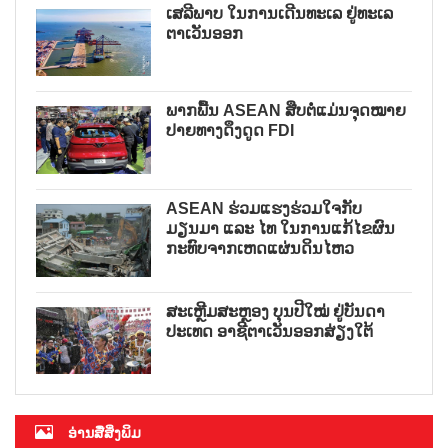
ເສລີພາບ ໃນການເດີນທະເລ ຢູ່ທະເລ
ຕາເວັນອອກ
ພາກພື້ນ ASEAN ສືບຕໍ່ແມ່ນຈຸດໝາຍ
ປາຍທາງດຶງດູດ FDI
ASEAN ຮ່ວມແຮງຮ່ວມໃຈກັບ
ມຽນມາ ແລະ ໄທ ໃນການແກ້ໄຂຜົນ
ກະທົບຈາກເຫດແຜ່ນດິນໄຫວ
ສະເຫຼີມສະຫຼອງ ບຸນປີໃໝ່ ຢູ່ບັນດາ
ປະເທດ ອາຊີຕາເວັນອອກສ່ຽງໃຕ້
ອ່ານສື່ສິ່ງພິມ