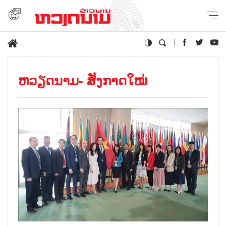
ຫວຽດນາມ- ສັງກາດໃໝ່