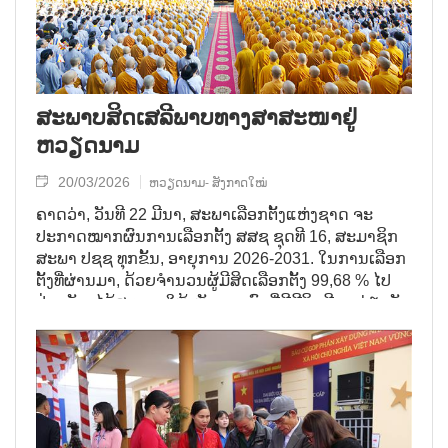
ສະ​ພາບ​ສິດ​ເສ​ລີ​ພາບ​ທາງ​ສາ​ສະ​ໜາ​ຢູ່
ຫວຽດ​ນາມ
20/03/2026
ຫວຽດນາມ- ສັງກາດໃໝ່
ຄາດວ່າ, ວັນທີ 22 ມີນາ, ສະພາເລືອກຕັ້ງແຫ່ງຊາດ ຈະ
ປະກາດໝາກຜົນການເລືອກຕັ້ງ ສສຊ ຊຸດທີ 16, ສະມາຊິກ
ສະພາ ປຊຊ ທຸກຂັ້ນ, ອາຍຸການ 2026-2031. ໃນການເລືອກ
ຕັ້ງທີ່ຜ່ານມາ, ດ້ວຍຈຳນວນຜູ້ມີສິດເລືອກຕັ້ງ 99,68 % ໄປ
ປ່ອນບັດ, ໄດ້ສະແດງໃຫ້ເຫັນພາບພົດທີ່ມີຊີວິດຊີວາ ກ່ຽວກັບ
ການປະຕິບັດສິດຂອງພົນລະເມືອງ. ໃນຜົນສຳເລດນີ້ມີການ
ປະກອບສ່ວນຂອງສາຊະນິກກະຊົນກ່ວາ 27 ລ້ານຄົນທີ່ຂຶ້ນ
ກັບບັນດາສາສະໜາທີ່ແຕກຕ່າງກັນ (ກວມເອົາປະມານ 27%
ພົນລະເມືອງ) ຊື່ງສະແດງໃຫ້ເຫັນຄວາມເອົາໃຈໃສ່ຂອງ
ປຊຊ ຜູ້ເຊື່ອຖືສາສະໜາຕ່າງໆ ຕໍ່ເຫດການການເມືອງສຳຄັນ
ຂອງປະເທດຊາດ.