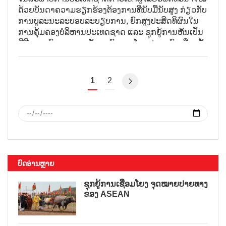
ດ້ວຍບັນດາຄວາມຮຽກຮ້ອງຕ້ອງການທີ່ນັບມື້ນັບສູງ ກ່ຽວກັບ
ການບູລະນະລະບອບລະບຽບການ, ຍົກສູງປະສິດທິຜົນໃນ
ການຄຸ້ມຄອງບໍລິຫານປະເທດຊາດ ແລະ ຊຸກຍູ້ການຫັນເປັນ
ດີຈີຕອນ, ບົດບາດຂອງບັນດາອົງການໂດຍປະຊາຊົນເລືອກຕັ້ງ
ນັບມື້ນັບມີຄວາມສຳຄັນ. ບັດເລືອກຕັ້ງແຕ່ລະບັດຂອງຜູ້ມີສິດ
ເລືອກຕັ້ງຢູ່ການເລືອກຕັ້ງສະມາຊິກສະພາແຫ່ງຊາດຊຸດທີ
XVI ແລະ ສະມາຊິກສະພາປະຊາຊົນທຸກຂັ້ນອາຍຸການ 2026
1
2
– 2031 ໃນວັນທີ 15 ມີນາ ຈະມາເຖິງບໍ່ພຽງແຕ່ສະແດງໃຫ້
ເຫັນສິດເປັນເຈົ້າຂອງປະຊາຊົນເທົ່ານັ້ນ ຫາກຍັງຝາກຝັງ
ຄວາມໄວ້ເນື້ອເຊື່ອໃຈຕໍ່ຜູ້ຕາງໜ້າໃຫ້ແກ່ເຈດຈຳນົງ ແລະ
ຄວາມມຸ່ງຫວັງຂອງຜູ້ມີສິດເລືອກຕັ້ງ, ບັນດາຜູ້ທີ່ຈະເຂົ້າຮ່ວມ
ການຕັດສິນບັນດາບັນຫາສຳຄັນຍິ່ງຂອງປະເທດຊາດໃນອາຍຸ
ການຈະມາເຖິງ.
ບົດອ່ານຫຼາຍ
ຊຸກຍູ້ການເຊື່ອມໂຍງ ຈຸດໝາຍປາຍທາງ
ຂອງ ASEAN