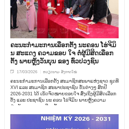
ຄະນະກຳມະການເລືອກຕັ້ງ ນະຄອນ ໂຮ່ຈີມິ
ນ ສະແດງ ຄວາມຂອບ ໃຈ ຕໍ່ຜູ້ມີສິດເລືອກ
ຕັ້ງ ພາຍຫຼັງວັນບຸນ ຂອງ ທົ່ວປວງຊົນ
17/03/2026
ຫວຽດນາມ- ສັງກາດໃໝ່
ຄະນະກຳມະການເລືອກຕັ້ງ ສະມາຊິກສະພາແຫ່ງຊາດ ຊຸດທີ
XVI ແລະ ສະມາຊິກ ສະພາປະຊາຊົນ ຂັ້ນຕ່າງໆ ສົກປີ
2026-2031 ໄດ້ ເຮັດຈົດໝາຍຂອບໃຈ ສົ່ງເຖິງຜູ້ມີສິດເລືອກ
ຕັ້ງ ແລະ ປະຊາຊົນ ນະ ຄອນ ໂຮ່ຈີມິນ ພາຍຫຼັງຄວາມ
ສຳເລັດ ຂອງ ການເລືອກຕັ້ງ.