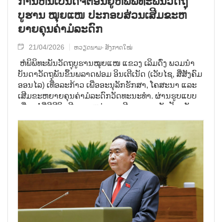
ການ​ຫັນ​ເປັນ​ດີ​ຈີ​ຕອນ​ຢູ່​ຫໍ​ພິ​ພິ​ທະ​ພັນ​ວັດ​ຖຸ​
ບູຮານ ໝຸຍ​ແໜ ປະ​ກອບ​ສ່ວນ​ເສີມ​ຂະ​ຫ
ຍາຍ​ຄຸນ​ຄ່າ​ມໍ​ລະ​ດົກ
21/04/2026
ຫວຽດນາມ- ສັງກາດໃໝ່
ຫໍ​ພິ​ພິ​ທະ​ພັນ​ວັດ​ຖຸ​ບູຮານໝຸຍ​ແໜ ແຂວງ ເລິມ​ດົ່ງ ພວມ​ນຳ​
ບັນ​ດາ​ວັດ​ຖຸ​ພັນ​ຂຶ້ນ​ພ​ລາດ​ຟອມ ອິນ​ເຕີ​ເນັດ (ເວັບ​ໄຊ, ສື່​ສັງ​ຄົມ​
ອອນ​ໄລ) ເທື່ອ​ລະ​ກ້າວ ເພື່​ອ​ອະ​ນຸ​ລັກ​ຮັກ​ສາ, ໂຄ​ສະ​ນາ ແລະ
ເສີມ​ຂະ​ຫຍາຍ​ຄຸນ​ຄ່າ​ມໍ​ລະ​ດົກ​ວັດ​ທະ​ນະ​ທຳ. ຜ່ານ​ຮູບ​ແບບ​
ເຊື່ອມ​ຕໍ່​ທີ່​ມີ​ຊີ​ວິດ​ຊີ​ວາ​ລະ​ຫວ່າງ​ອະ​ດີດ​ຕະ​ການກັບ​ປັດ​ຈຸ​ບັນ
ດ້ວຍວິທີທີ່ໃໝ່​ອ່ຽມ, ຫໍ​ພິ​ພິ​ທະ​ພັນ​ພວມ​ຕອບ​ສະ​ໜອງ​ຄວາມ​
ຕ້ອງ​ການ​ຄົ້ນ​ຄວ້າ, ທ່ອງ​ທ່ຽ​ວ​ອັດ​ສະ​ລິ​ຍະ ແລະ ເຂົ້າ​ເຖິງ​ມະ​
ຫາ​ຊົນ​ໄດ້​ຢ່າງກວ້າງ​ຂວາງ.