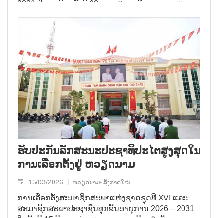
2031 ຢູ່ເຂດເລືອກຕັ້ງທີ 02, ຕາແສງ ບາດິ່ງ, ນະຄອນຫຼວງ
ຮ່າໂນ້ຍ.
ຮັບ​ປະ​ກັນ​ລັກ​ສະ​ນະ​ປະ​ຊາ​ທິ​ປະ​ໄຕ​ສູງ​ສຸດ​ໃນ​
ການ​ເລືອກ​ຕັ້ງ​ຢູ່ ຫວຽດ​ນາມ
15/03/2026
ຫວຽດນາມ- ສັງກາດໃໝ່
ການເລືອກຕັ້ງສະມາຊິກສະພາແຫ່ງຊາດຊຸດທີ XVI ແລະ
ສະມາຊິກສະພາປະຊາຊົນທຸກຂັ້ນອາຍຸການ 2026 – 2031