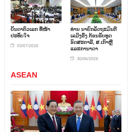
ບັນດາຕົວເລກ ທ່ີໜ້າ
ທ່ານ ນາຍົກລັດຖະມົນຕີ
ປະທັບໃຈ
ເລມິງຮຶງ ຕ້ອນຮັບທູດ
ອົດສະຕາລີ, ສ.ເກົາຫຼີ
03/07/2026
ແລະການາດາ
30/06/2026
ASEAN