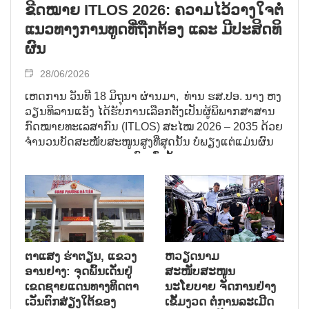
ຂີດ​ໝາຍ ITLOS 2026: ຄວາມ​ໄວ້​ວາງ​ໃຈຕໍ່​
ແນວ​ທາງ​ການ​ທູດ​ທີ່​ຖືກ​ຕ້ອງ ແລະ ມີ​ປະ​ສິດ​ທິ​
ຜົນ
28/06/2026
ເຫດ​ການ ວັນ​ທີ 18 ມິ​ຖຸ​ນາ ຜ່ານ​ມາ, ທ່ານ​ ຮ​ສ​.ປອ. ນາງ ຫງ
ວຽນ​ທິ​ລານ​ແອັງ ໄດ້​ຮັບ​ການ​ເລືອກ​ຕັ້ງ​ເປັນ​ຜູ້​ພິ​ພາກ​ສາ​ສານ​
ກົດ​ໝາຍ​ທະ​ເລ​ສາ​ກົນ (ITLOS) ສະ​ໄໝ 2026 – 2035 ດ້ວຍ​
ຈຳ​ນວນ​ບັດ​ສະ​ໜັບ​ສະ​ໜູນ​ສູງ​ທີ່​ສຸດນັ້ນ ບໍ່​ພຽງ​ແຕ່​ແມ່ນ​ຜົນ​
ງານ​ທາງ​ການ​ທູດ​ຂອງ​ບຸກ​ຄົນ​ເທົ່າ​ນັ້ນ.
ຕາ​ແສງ ຮ່າ​ຕຽນ, ແຂວງ
ຫວຽດນາມ
ອານ​ຢາງ: ຈຸດ​ພ​ົ້ນ​ເດັ່ນ​ຢູ່​
ສະໜັບສະໜູນ
ເຂດ​ຊາຍ​ແດນ​ທາງ​ທິດ​ຕາ​
ນະໂຍບາຍ ຈັດການຢ່າງ
ເວັນ​ຕົກ​ສ່ຽງ​ໃຕ້​ຂອງ
ເຂັ້ມງວດ ຕໍ່ການລະເມີດ