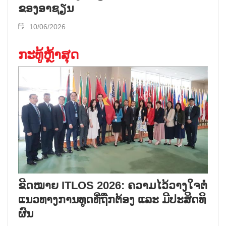
ຂອງອາຊຽນ
10/06/2026
ກະທູ້ຫຼ້າສຸດ
ຂີດ​ໝາຍ ITLOS 2026: ຄວາມ​ໄວ້​ວາງ​ໃຈຕໍ່​
ແນວ​ທາງ​ການ​ທູດ​ທີ່​ຖືກ​ຕ້ອງ ແລະ ມີ​ປະ​ສິດ​ທິ​
ຜົນ