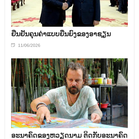
ຢືນຢັນຄຸນຄ່າແບບຍືນຍົງຂອງອາຊຽນ
11/06/2026
ອະນາຄົດຂອງຫວຽດນາມ ຕິດກັບອະນາຄົດ