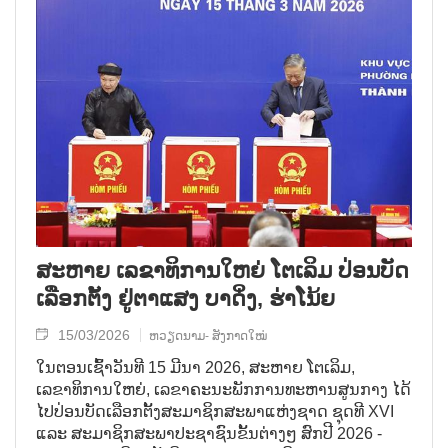
ສະຫາຍ ເລຂາທິການໃຫຍ່ ໂຕເລິມ ປ່ອນບັດ
ເລືອກຕັ້ງ ຢູ່ຕາແສງ ບາດິ່ງ, ຮ່າໂນ້ຍ
15/03/2026
ຫວຽດນາມ- ສັງກາດໃໝ່
ໃນຕອນເຊົ້າວັນທີ 15 ມີນາ 2026, ສະຫາຍ ໂຕເລິມ,
ເລຂາທິການໃຫຍ່, ເລຂາຄະນະພັກການທະຫານສູນກາງ ໄດ້
ໄປປ່ອນບັດເລືອກຕັ້ງສະມາຊິກສະພາແຫ່ງຊາດ ຊຸດທີ XVI
ແລະ ສະມາຊິກສະພາປະຊາຊົນຂັ້ນຕ່າງໆ ສົກປີ 2026 -