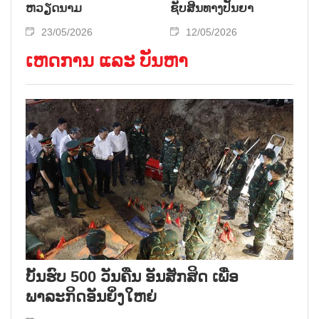
ຫວຽດນາມ
ຊັບສິນທາງປັນຍາ
23/05/2026
12/05/2026
ເຫດການ ແລະ ບັນຫາ
ບັ້ນຮົບ 500 ວັນຄືນ ອັນສັກສິດ ເພື່ອ
ພາລະກິດອັນຍິ່ງໃຫຍ່