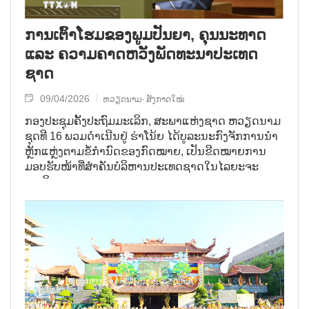
ການ​ເຕົ້າ​ໂຮມ​ຂອງ​ພູມ​ປັນ​ຍາ, ຄຸນ​ນະ​ທາດ
ແລະ ຄວາມ​ຄາດ​ຫວັງ​ພັດ​ທະ​ນາ​ປະ​ເທດ​
ຊາດ
09/04/2026
ຫວຽດນາມ- ສັງກາດໃໝ່
ກອງປະຊຸມຄັ້ງປະຖົມມະເລິກ, ສະພາແຫ່ງຊາດ ຫວຽດນາມ
ຊຸດທີ 16 ພວມດຳເນີນຢູ່ ຮ່າໂນ້ຍ ໄດ້ບູລະນະກົງຈັກການນຳ
ຫຼັກແຫຼ່ງຕາມຂໍ້ກຳນົດຂອງກົດໝາຍ, ເປັນຂີດໝາຍການ
ມອບຮັບໜ້າທີ່ສຳຄັນບໍລິຫານປະເທດຊາດໃນໄລຍະຈະ
ມາເຖິງ.