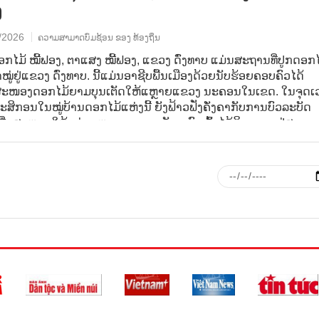
ງ
/2026
ຄວາມສາມາດບົ່ມຊ້ອນ ຂອງ ທ້ອງຖິ່ນ
ອກໄມ້ ໝີ້ຟອງ, ຕາແສງ ໝີ້ຟອງ, ແຂວງ ດົ່ງທາບ ແມ່ນສະຖານທີ່ປູກດອກໄ
ໝູ່ຢູ່ແຂວງ ດົ່ງທາບ. ນີ້ແມ່ນອາຊີບພື້ນເມືອງດ້ວຍນັບຮ້ອຍຄອບຄົວໄດ້
ສະໜອງດອກໄມ້ຍາມບຸນເຕັດໃຫ້ແຫຼາຍແຂວງ ນະຄອນໃນເຂດ. ໃນຈຸດເ
ກະສິກອນໃນໝູ່ບ້ານດອກໄມ້ແຫ່ງນີ້ ຍັງຟ້າວຟັ່ງຄັ່ງຄາກັບການບົວລະບັດ
ື່ອສະໜອງໃຫ້ແກ່ຕະຫຼາດຍາມບຸນເຕັດ. ເຂົາເຈົ້າໄດ້ກິນ, ນອນຢູ່ສວນ
ີຍເພື່ອປູກ ແລະ ບົວລະບັດດອກໄມ້, ເພືຶ່ອເຮັດໃຫ້ດອກໄມ້ບານກົງກັບໂ
ດ້ວຍຄຸນນະພາບສູງສຸດ.