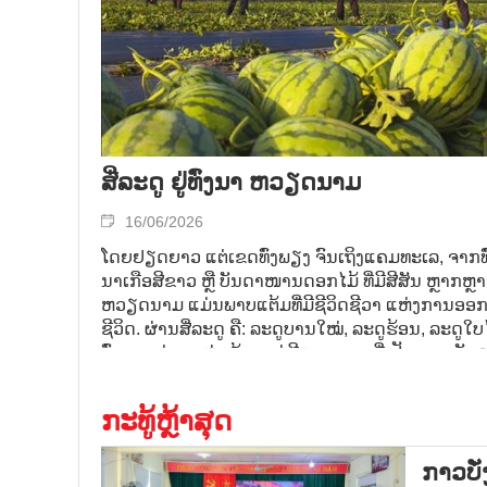
ສີ່ລະດູ ຢູ່ທົ່ງນາ ຫວຽດນາມ
16/06/2026
ໂດຍຢຽດຍາວ ແຕ່ເຂດທົ່ງພຽງ ຈົນເຖິງແຄມທະເລ, ຈາກທົ່ງນ
ນາເກືອສີຂາວ ຫຼື ບັນດາໜານດອກໄມ້ ທີ່ມີສີສັນ ຫຼາກຫຼາ
ຫວຽດນາມ ແມ່ນພາບແຕ້ມທ່ີມີຊີວິດຊີວາ ແຫ່ງການອ
ຊີວິດ. ຜ່ານສີ່ລະດູ ຄື: ລະດູບານໃໝ່, ລະດູຮ້ອນ, ລະດູໃ
ທົ່ງນາ ແຕ່ລະແຫ່ງ ລ້ວນແຕ່ມີຄວາມງາມທ່ີເປັນເອກະລັ
ເຖິງ ຄວາມດຸໝັ່ນຂະຫຍັນພຽນ ແລະ ຄວາມປະດິດສ້າງ
ຫວຽດນາມ.
ກະທູ້ຫຼ້າສຸດ
ກາວ​ບັ່