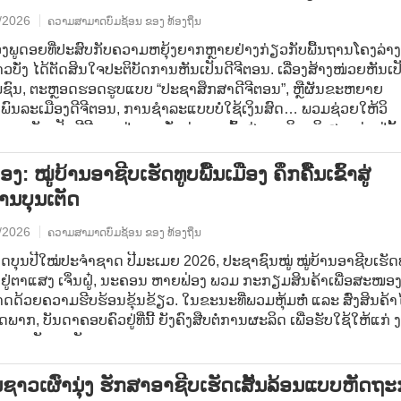
/2026
ຄວາມສາມາດບົ່ມຊ້ອນ ຂອງ ທ້ອງຖິ່ນ
ພູດອຍທີ່ປະສົບກັບຄວາມຫຍຸ້ງຍາກຫຼາຍຢ່າງກ່ຽວກັບພື້ນຖານໂຄງລ່າງ
ບັ່ງ ໄດ້ຕັດສິນໃຈປະຕິບັດການຫັນເປັນດີຈີຕອນ. ເລື່ອງສ້າງໜ່ວຍຫັນເປ
ມຊົນ, ຕະຫຼອດຮອດຮູບແບບ “ປະຊາສຶກສາດີຈີຕອນ”, ຫຼືຜັນຂະຫຍາຍ
m ພົນລະເມືອງດີຈີຕອນ, ການຊຳລະແບບບໍ່ໃຊ້ເງິນສົດ… ພວມຊ່ວຍໃຫ້ວິ
ານຫັນເປັນດີຈີຕອນຢູ່ ກາວບັ່ງ ຄ່ອຍໆເຂົ້າສູ່ລວງເລິກ, ພິເສດແມ່ນຢູ່ຂັ
ອນທີ່ມີການສຳຜັດກັບປະຊາຊົນໂດຍກົງ.
ງ: ໝູ່ບ້ານອາຊີບເຮັດທູບພື້ນເມືອງ ຄຶກຄື້ນເຂົ້າສູ່
ານບຸນເຕັດ
/2026
ຄວາມສາມາດບົ່ມຊ້ອນ ຂອງ ທ້ອງຖິ່ນ
ດບຸນປີໃໝ່ປະຈຳຊາດ ປີມະເມຍ 2026, ປະຊາຊົນໝູ່ ໝູ່ບ້ານອາຊີບເຮັດ
ງ ຢູ່ຕາແສງ ເຈິ່ນຝູ໋, ນະຄອນ ຫາຍຟ່ອງ ພວມ ກະກຽມສິນຄ້າເພື່ອສະໜອ
ດດ້ວຍຄວາມຮີບຮ້ອນຂຸ້ນຂ້ຽວ. ໃນຂະນະທີ່ພວມຫຸ້ມຫໍ່ ແລະ ສົ່ງສິນຄ້າ
ຂດພາກ, ບັນດາຄອບຄົວຢູ່ທີ່ນີ້ ຍັງຄົງສືບຕໍ່ການຜະລິດ ເພື່ອຮັບໃຊ້ໃຫ້ແກ່ 
 ພາຍຫຼັງບຸນເຕັດ.
ນ​ຊາວ​ເຜົ່າ​ນຸ່ງ ຮັກ​ສາ​ອາ​ຊີບ​ເຮັດ​ເສັ້ນ​ລ້ອນ​ແບບ​ຫັດ​ຖະ