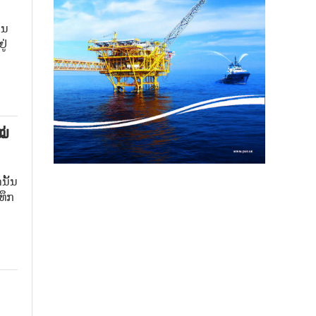
.
ະ
ານ
.ງ
ູ່
ັ້ນ
ໝ່
ນັ້ນ
ທຶກ
ວ
ຖານ