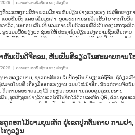
່ມສະມັດຖະພາບການອອກແຮງງານ ແລະ ຍົກສູງຄຸນນະພາບຜະລິດຕະພັນ
/2026
ຄວາມສາມາດບົ່ມຊ້ອນ ຂອງ ທ້ອງຖິ່ນ
ໄດ້ຕັ້ງເປົ້າໝາຍຮອດທ້າຍປີ 2030, ຈະມີວິສາຫະກິດຂະໜາດນ້ອຍ ແລ
ຽງທີ່ຂະແໜງກະສິກຳ ພວມມີການຫັນປ່ຽນຢ່າງແຂງແຮງ ໄປສູ່ທິດທາງກ
ະກອນ, ຄົວເຮືອນທຸລະກິດ ແຕ່ 60% ຂຶ້ນໄປ ນຳໃຊ້ເຕັກໂນໂລຊີດີຈີຕອນ
 ແບບຍືນຍົງ ແລະ ເພີ່ມມູນຄ່າ, ຮູບແບບການຜະລິດເສັ້ນໄຍ ຈາກໃບນັດ ຢ
ພ້ອມກັບປະເທດຊາດ.
ວາລື້ວ, ນະຄອນ ເກີ່ນເທີ ພວມກາຍເປັນຕົວແບບທີ່ດີເດັ່ນຂອງເສດຖະກິດ
 ຮູບແບບນີ້ບໍ່ພຽງແຕ່ ຊ່ວຍໃຫ້ ປະຊາຊົນປ່ຽນແປງຄວາມຊິນເຄີຍການ
ກົ່າທີ່ສົ່ງຜົນກະທົບຕໍ່ສິ່ງແວດລ້ອມເທົ່ານັ້ນ, ແຕ່ຍັງໄດ້ເປີດທິດທາງໃໝ່,
ເສດເຫຼືອທາງການກະສິກຳ ໃຫ້ກາຍເປັນວັດຖຸດິບທີ່ມີຄ່າ ເພື່ອຜະລິດເປັນເສ
ທານ.
ຳ​ຫັນ​ເປັນ​ດີ​ຈີ​ຕອນ, ຫັນ​ເປັນ​ສີ​ຂຽວ​ໃນ​ສະ​ພາບ​ການ​ໃ
/2026
ຄວາມສາມາດບົ່ມຊ້ອນ ຂອງ ທ້ອງຖິ່ນ
ງນາ ຫວຽດນາມ, ຊາວກະສິກອນໃນປັດຈຸບັນ ບໍ່ພຽງແຕ່ຖືຈົກ, ຖືກ່ຽວເທົ່າ
ືສມາດໂພນຄື ເຄື່ອງມືອອກແຮງງານ ແບບໃໝ່ນຳອີກ. ນັບແຕ່ການຈົດບັນ
ນ, ຕິດຕາມພະຍາດແມງໄມ້ ຕະຫຼອດຮອດການຄວບຄຸມຄຸນນະພາບ
ັນ, ທຸກສິ່ງທຸກຢ່າງລ້ວນແຕ່ໄດ້ບັນທຶກໄວ້ດ້ວຍລະຫັດ QR, ດ້ວຍຊອບແ
ແລະ ຂໍ້ມູນຕາມເວລາຕົວຈິງ. ປັດຈຸບັນ, ເຕັກໂນໂລຢີບໍ່ພຽງແຕ່ຢູ່ໃນຫ້ອງ
ົ່ານັ້ນ, ຫາກຍັງຢູ່ນຳແຕ່ລະຕົ້ນໄມ້, ແຕ່ລະລະດູການ, ເຊິ່ງໄດ້ກຳນົດພື້ນ
ຈີຕອນ ແລະ ມີການປ່ອຍສິ່ງເສດເຫຼືອລະດັບຕ່ຳ.
​ລະ​ດູດອ​ກໄມ້ຍາມ​​ບຸນ​ເຕັດ ​ຢູ່​ເຂດ​ປູກ​ຕົ້ນຄາຍ ກາມ​ຢາ,
ໄທ​ງວຽນ