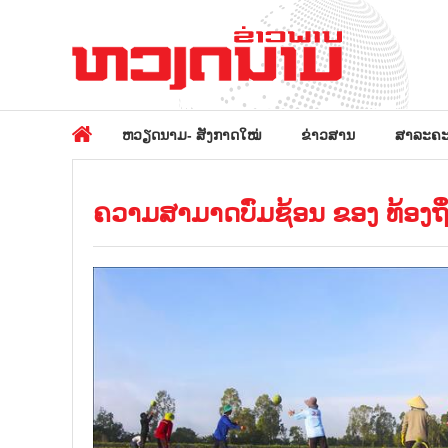
ຫວຽດນາມ- ສັງກາດໃໝ່
ຂ່າວສານ
ສາລະຄະ
ຄວາມສາມາດບົ່ມຊ້ອນ ຂອງ ທ້ອງຖິ