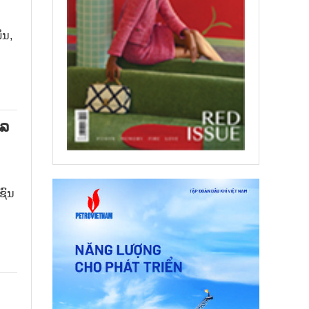
ິນ,
ໂລ
ຊົນ
ວມ
ດ
,