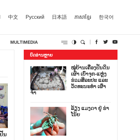
l
中文
Русский
日本語
ភាសាខ្មែរ
한국어
MULTIMEDIA
ບົດອ່ານຫຼາຍ
ໝູ່ບ້ານເຄື່ອງປັ້ນດິນ
ເຜົາ ເບົ່າຈຸກ-ແຫຼ່ງ
ຮ່ວມສິລະປະ ແລະ
ວັດທະນະທໍາ ເຜົ່າ
ຈໍາ
ລ້ຽງ ແມງດາ ຢູ່ ຮ່າ
ໂນ້ຍ
ປັນ​