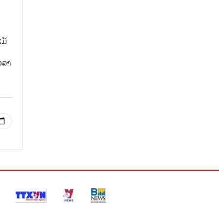
ມ້
ວລາ
ອກາດ