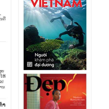
,
ັນດີ
້ນຕາ
ທູບ
ງໃຫ້
ໄປ
ງານ
​ກຳ