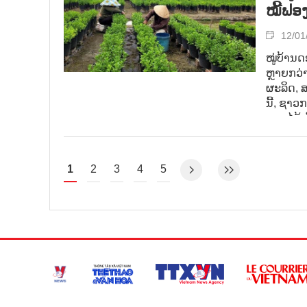
ໝີ້​ຟອ
12/01
ໝູ່ບ້ານດ
ຫຼາຍກວ່າ
ຜະລິດ, 
ນີ້, ຊາວ
ດອກໄມ້ເພ
ດອກໄມ້ເລ
ບຸນເຕັດ
1
2
3
4
5