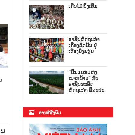
ເກີບໄມ້ ບິ່ງເຍີມ
ອາຊີບຫັດຖະກຳ
ເຄື່ອງຂັດມັນ ຢູ່
ເຕືອງບິ່ງຮຽບ
“ດິນແດນແຫ່ງ
ໝາກພ້າວ” ກັບ
ນ
ອາຊີບຜະລິດ
ຫັດຖະກຳ ສິລະປະ
ອ່ານສື່ສິ່ງພິມ
ານ