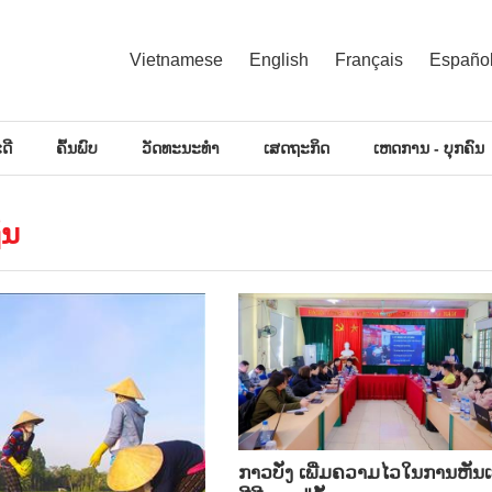
Vietnamese
English
Français
Españo
ດີ
ຄົ້ນພົບ
ວັດທະນະທຳ
ເສດຖະກິດ
ເຫດການ - ບຸກຄົນ
່ນ
ກາວ​ບັ່ງ ເພີ່ມ​​ຄວາມ​ໄວ​ໃນ​ການ​ຫັນ​ເ