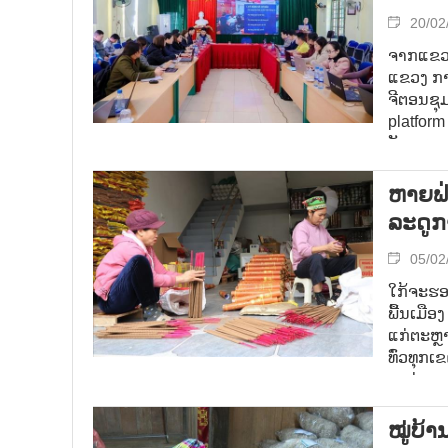
20/02
ຈາກແຂວງ
ແຂວງ ກາວ
ຈີຕອນຊຸ
platfor
ວັດທະນາກ
ແສງ, ບ່
ຫາຍຟ່ອ
ລະດູກ
05/02
ໃກ້ຈະຮອ
ພື້ນເມືອ
ແກ່ຕະຫຼາ
ທົ່ວທຸກເ
ບຸນຕ່າງໆ
ໝູ່​ບ້າ