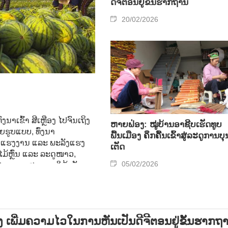
ດີ​ຈີ​ຕອນ​ຢູ່​ຂັ້ນ​ຮາກ​ຖານ
20/02/2026
າເຂົ້າ ສີເຫຼືອງ ໄປຈົນເຖິງ
ຫາຍຟ່ອງ: ໝູ່ບ້ານອາຊີບເຮັດທູບ
ຍຮູບແບບ, ທົ່ງນາ
ພື້ນເມືອງ ຄຶກຄື້ນເຂົ້າສູ່ລະດູການບຸ
ອກແຮງງານ ແລະ ພະລັງແຮງ
ເຕັດ
ບໄມ້ຫຼົ່ນ ແລະ ລະດູໜາວ,
05/02/2026
ກສະເພາະ, ສະແດງ ໃຫ້ເຫັນ
 ຂອງ ຊາວກະສິກອນ
ງ ເພີ່ມ​​ຄວາມ​ໄວ​ໃນ​ການ​ຫັນ​ເປັນ​ດີ​ຈີ​ຕອນ​ຢູ່​ຂັ້ນ​ຮາກ​ຖ