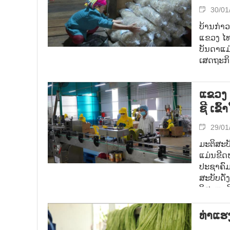
30/01
ບ້ານກ່າວ
ແຂວງ ໄທ
ບັນດາແມ່
ເສດຖະກິ
ແຂວງ 
ຊີ ເຂ
29/01
ມະຕິສະບ
ແມ່ນຂີດ
ປະຊາຄົມ
ສະບັບດັ່
ວິສາຫະກ
ເດີນທແຂວ
ເຄື່ອນໄ
ທ່າແຮ
ຫຼາຍແຫ່