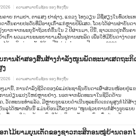
/2026
ຄວາມສາມາດບົ່ມຊ້ອນ ຂອງ ທ້ອງຖິ່ນ
ົ້ນຄາຍ ກາມຢາ, ຕາແສງ ຢາຊ່າງ, ແຂວງ ໄທງວຽນ ມີຊື່ສຽງໃນທົ່ວປະເ
ນດາຕົ້ນຄາຍປະດັບທີ່ມີອາຍຸເກົ່າແກ່ຫຼາຍປີພິເສດ. ໂດຍໄດ້ຜ່ານຜ່າບັນດາ
ງຍາກຈາກພະຍຸນ້ຳຖ້ວຍກໍ່ຂຶ້ນໃນ 2 ປີຜ່ານມາ, ປິນີ້, ຊາວເຂດປູກຕົ້ນຄາຍ
້ຳເກົ່າ ພວມມານະພະຍາຍາມຟື້ນຟູການຜະລິດ ເພື່ອໃຫ້ມີບັນດາງ່າດອ
ກໄມ້ຊະນິດຕ່າງໆຮັບໃຊ້ບຸນປີໃໝ່ປະຈຳຊາດ, ປີມະເມຍ 2026.
​ການ​ຄ້າ​ສອງ​ສົ້​ນ​ສ້າງ​ກຳ​ລັງ​ໜູນ​ພັດ​ທະ​ນາ​ເສດ​ຖະ​ກິດ
ສູງ
/2026
ຄວາມສາມາດບົ່ມຊ້ອນ ຂອງ ທ້ອງຖິ່ນ
ໍ່ໆມານີ້, ການດຳລົງຊີວິດຂອງພໍ່ແມ່ປະຊາຊົນບັນດາເຜົ່າສ່ວນໜ້ອຍຢູ່ແ
ມີການປ່ຽນແປງໃຫຍ່ຫຼາຍຢ່າງ. ນອກຈາກພັດທະນາໃນຊີວິດດ້ານ
, ວັດທະນະທຳແລ້ວ, ມີຫຼາຍຮູບແບບດຳເນີນທຸລະກິດເຂດພູສູງກໍ່ໄດ້ສ້າງຕ
ື່ອບັນລຸໄດ້ໝາກຜົນນີ້ ແມ່ນຍ້ອນມີໂຄງການ “ໜູນຊ່ວຍການກໍ່ສ້າງຮູບແບບ
ອງສົ້ນແນໃສ່ຊຸກຍູ້ການຊົມໃຊ້ຜະລິດຕະພັນເຂດຊົນເຜົ່າສ່ວນໜ້ອຍ, ເຂ
ສະໜອງສິນຄ້າທີ່ຈຳເປັນໃຫ້ແກ່ທ້ອງຖິ່ນ”.
ດອກ​ໄມ້​ຍາມ​ບຸນ​ເຕັດ​ຂອງ​ຊາວ​ກະ​ສິ​ກອນ​ໝູ່​ບ້ານດອກ​ໄ