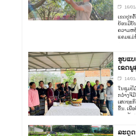
16/01
ເຂດປູກຕ
ຍ້ອນມີບັ
ຄວາມຫຍຸ້
ແຄມແມ່ນ
ຄາຍ, ດອ
ຮູບ​ແບບ
ເຂດ​ພູ​
14/01
ໃນຊຸມປີມ
ກວ໋າງຈິ
ເສດຖະກິດ
ຂຶ້ນ. ເພ
ການຄ້າສ
ສູງ ແລະ 
ລະ​ດູ​