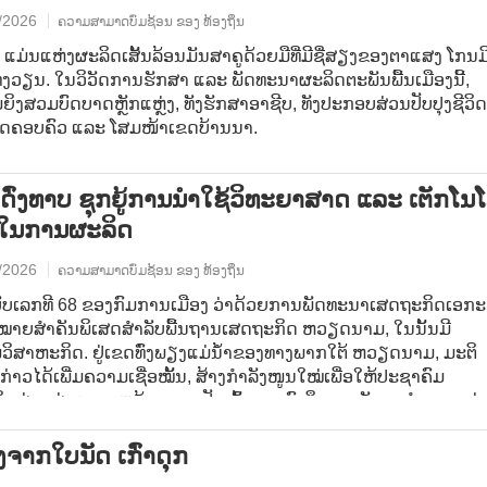
/2026
ຄວາມສາມາດບົ່ມຊ້ອນ ຂອງ ທ້ອງຖິ່ນ
 ແມ່ນແຫ່ງຜະລິດເສັ້ນລ້ອນມັນສາຄູດ້ວຍມືທີ່ມີຊື່ສຽງຂອງຕາແສງ ໂກນມ
ງວຽນ. ໃນວິວັດການຮັກສາ ແລະ ພັດທະນາຜະລິດຕະພັນພື້ນເມືອງນີ້,
ຍິງສວມບົດບາດຫຼັກແຫຼ່ງ, ທັງຮັກສາອາຊີບ, ທັງປະກອບສ່ວນປັບປຸງຊີວິດ
ດຄອບຄົວ ແລະ ໂສມໜ້າເຂດບ້ານນາ.
ດົ່ງທາບ ຊຸກຍູ້ການນຳໃຊ້ວິທະຍາສາດ ແລະ ເຕັກໂນ
ົ້າໃນການຜະລິດ
/2026
ຄວາມສາມາດບົ່ມຊ້ອນ ຂອງ ທ້ອງຖິ່ນ
ັບເລກທີ 68 ຂອງກົມການເມືອງ ວ່າດ້ວຍການພັດທະນາເສດຖະກິດເອກະ
ໝາຍສຳຄັນພິເສດສຳລັບພື້ນຖານເສດຖະກິດ ຫວຽດນາມ, ໃນນັ້ນມີ
ວິສາຫະກິດ. ຢູ່ເຂດທົ່ງພຽງແມ່ນ້ຳຂອງທາງພາກໃຕ້ ຫວຽດນາມ, ມະຕິ
ງກ່າວໄດ້ເພີ່ມຄວາມເຊື່ອໝັ້ນ, ສ້າງກຳລັງໜູນໃໝ່ເພື່ອໃຫ້ປະຊາຄົມ
ິດຜ່ານຜ່າຄວາມຫຍຸ້ງຍາກ, ເປັນເຈົ້າການລົງທຶນ, ນະວັດຕະກຳ ແລະ ຮ່
ງ ດົ່ງທາບ ໃນປັດຈຸບັນ ມີວິສາຫະກິດຫຼາຍກວ່າ 13.000 ແຫ່ງທີ່ພວມ
ຫວ, ເຊິ່ງສ່ວນໃຫຍ່ແມ່ນວິສາຫະກິດຂະໜາດນ້ອຍ ແລະ ກາງ. ວິສາຫະກິ
ງຈາກໃບນັດ ເກົ່າດຸກ
ງໄດ້ຊຸກຍູ້ການນຳໃຊ້ວິທະຍາສາດ ແລະ ເຕັກໂນໂລຊີ ເຂົ້າໃນການຜະລິດ