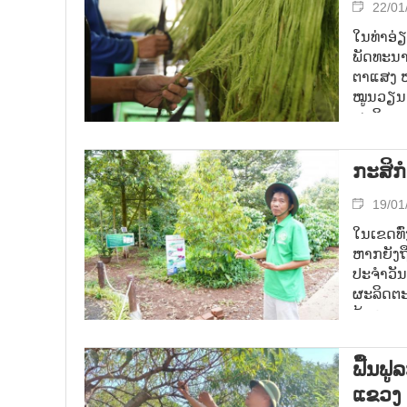
ຊ່ວຍເພີ
22/01
ທາງແຂວງ
ໃນທ່າອ່
ກາງ, ສະຫ
ພັດທະນາ
ພັດທະນາ
ຕາແສງ ຫ
ໝູນວຽນ.
ຜະລິດແບບເ
ປ່ຽນສິ່ງ
ໄຍທີ່ທົນ
ກະ​ສິ​ກ
19/01
ໃນເຂດທົ່
ຫາກຍັງຖ
ປະຈຳວັ
ຜະລິດຕະພ
ຄຸ້ມຄອງ 
ທົດລອງເທ
ກະສິກຳດີ
ຟື້ນ​ຟູ
ແຂວງ 