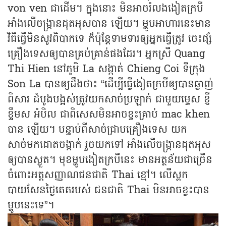
von ven ជាដើម។ ក្នុងនោះ មិនអាចរំលងងៀតក្របី
អាំងលើចង្ក្រានដុតអុសបាន ឡើយ។ ម្ហូបអាហារនេះមាន
វិធីធ្វើមិនសូវពិបាកទេ ក៏ប៉ុន្តែទាមទារឲ្យអ្នកធ្វើត្រូវ ចេះផ្សំ
គ្រឿងទេសឲ្យបានគ្រប់គ្រាន់ផងដែរ។ អ្នកស្រី Quang
Thi Hien នៅភូមិ La សង្កាត់ Chieng Coi ទីក្រុង
Son La បានឲ្យដឹងថា៖ “ដើម្បីធ្វើងៀតក្របីឲ្យបានឆ្ងាញ់
ពិសារ ដំបូងបង្អស់ត្រូវយកសាច់ប្រឡាក់ ជាមួយម្ទេស ខ្ញី
ខ្ទឹមស អំបិល ជាពិសេសមិនអាចខ្វះគ្រាប់ mac khen
បាន ឡើយ។ បន្ទាប់ពីសាច់ជ្រាបគ្រឿងទេស យក
សាច់មកដោតចង្កាក់ រួចយកទៅ អាំងលើចង្ក្រានដុតអុស
ឲ្យបានស្ងួត។ មុខម្ហូបងៀតក្របីនេះ មានអត្ថន័យជាច្រើន
ចំពោះអត្តសញ្ញាណជនជាតិ Thai ខ្មៅ។ លើស្ពក
បាយសែនថ្ងៃតេតរបស់ ជនជាតិ Thai មិនអាចខ្វះបាន
ម្ហូបនេះទេ”។