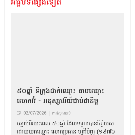
អត្ថបទផ្សេងទៀត
៥០ឆ្នាំ ទីក្រុងដាក់ឈ្មោះ តាមឈ្មោះ
លោកអ៊ំ - អនុស្សាវរីយ៍ជាប់ជានិច្ច
02/07/2026
ការស្វែងយល់
បន្ទាប់​ពីរយៈពេល ៥០ឆ្នាំ ដែល​​​ទទួល​បាន​​កិត្តិយស​
ដោយយក​ឈ្មោះ​​ ​លោក​ប្រធាន ហូជីមិញ (១៩៧៦