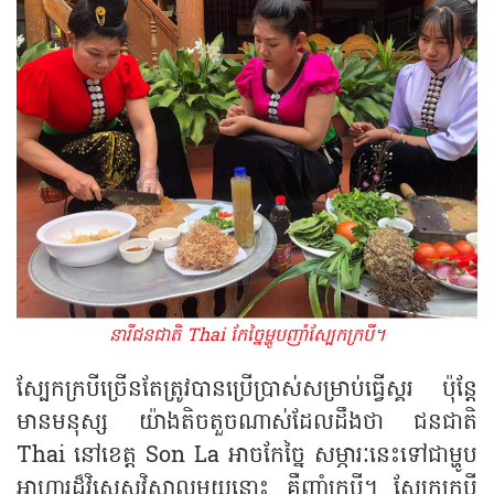
នារីជនជាតិ Thai កែច្នៃម្ហូបញាំស្បែកក្របី។
ស្បែកក្របីច្រើនតែត្រូវបានប្រើប្រាស់សម្រាប់ធ្វើស្គរ ប៉ុន្តែ
មានមនុស្ស យ៉ាងតិចតួចណាស់ដែលដឹងថា ជនជាតិ
Thai នៅខេត្ត Son La អាចកែច្នៃ សម្ភារៈនេះទៅជាម្ហូប
អាហារដ៏វិសេសវិសាលមួយនោះ គឺញាំក្របី។ ស្បែកក្របី