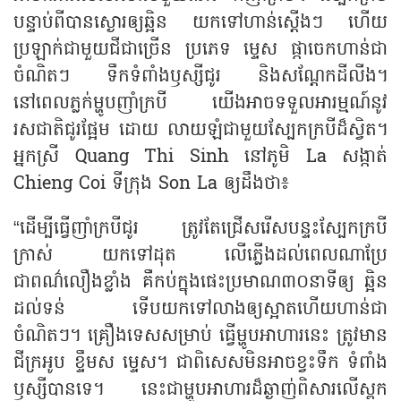
បន្ទាប់ពីបានស្ងោរឲ្យឆ្អិន យកទៅហាន់ស្ដើងៗ ហើយ
ប្រឡាក់ជាមួយជីជាច្រើន ប្រភេទ ម្ទេស ផ្កាចេកហាន់ជា
ចំណិតៗ ទឹកទំពាំងឫស្សីជូរ និងសណ្ដែកដីលីង។
នៅពេលភ្លក់ម្ហូបញាំក្របី យើងអាចទទួលអារម្មណ៍នូវ
រសជាតិជូរផ្អែម ដោយ លាយឡំជាមួយស្បែកក្របីដ៏ស្វិត។
អ្នកស្រី Quang Thi Sinh នៅភូមិ La សង្កាត់
Chieng Coi ទីក្រុង Son La ឲ្យដឹងថា៖
“ដើម្បីធ្វើញាំក្របីជូរ ត្រូវតែជ្រើសរើសបន្ទះស្បែកក្របី
ក្រាស់ យកទៅដុត លើភ្លើងដល់ពេលណាប្រែ
ជាពណ៌លឿងខ្លាំង គឺកប់ក្នុងផេះប្រមាណ៣០នាទីឲ្យ ឆ្អិន
ដល់ទន់ ទើបយកទៅលាងឲ្យស្អាតហើយហាន់ជា
ចំណិតៗ។ គ្រឿងទេសសម្រាប់ ធ្វើម្ហូបអាហារនេះ ត្រូវមាន
ជីក្រអូប ខ្ទឹមស ម្ទេស។ ជាពិសេសមិនអាចខ្វះទឹក ទំពាំង
ឫស្សីបានទេ។ នេះជាម្ហូបអាហារដ៏ឆ្ងាញ់ពិសារលើស្ពក