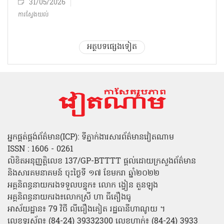
31/05/2026
ការស្វែងយល់
អត្ថបទផ្សេងទៀត
អ្នកផ្គត់ផ្គង់ព័ត៌មាន(ICP): ទីភ្នាក់ងារសារព័ត៌មានវៀតណាម
ISSN : 1606 - 0261
លិខិតអនុញ្ញត្តិលេខ 137/GP-BTTTT ផ្តល់ដោយក្រសួងព័ត៌មាន
និងសារគមនាគមន៍ ចុះថ្ងៃទី ១៧ ខែមករា ឆ្នាំ២០២២
អគ្គនិពន្ធនាយករងទទួលបន្ទុក៖ លោក ង្វៀន តួនឡុង
អគ្គនិពន្ធនាយករង៖លោកស្រី ហា ធីតឿងធូ
អាស័យដ្ឋាន៖ 79 វិថី លីធឿងគៀត រដ្ឋធានីហាណូយ ។
លេខទូរស័ព្ទ៖ (84-24) 39332300 លេខហ្វាក់៖ (84-24) 3933