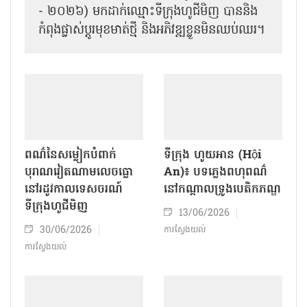
- ២០២៦) មកដាក់ឈ្មោះទីក្រុង​ហូជីមិញ បាន​និង​
កំពុង​ផ្លាស់​ប្តូរ​មុខ​មាត់​ថ្មី និង​អភិវឌ្ឍខ្លួន​មិនឈប់ឈរ។
ពណ៌នៃសម្លៀកបំពាក់
ទីក្រុង ហូយអាន (Hội
បុរាណវៀតណាមលេចធ្លោ
An)៖ បទភ្លេងពហុពណ៌
នៅរដូវកាលទេសចរណ៍
នៅកណ្តាលទ្រូងបេតិកភណ្ឌ
ទីក្រុងហូជីមិញ
13/06/2026
30/06/2026
ការស្វែងយល់
ការស្វែងយល់