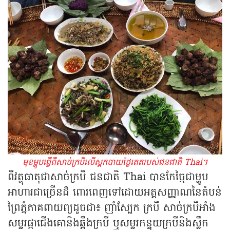
មុខម្ហូបធ្វើពីសាច់ក្របីលើស្ពកបាយថ្ងៃតេតរបស់ជនជាតិ Thai។
ពីវត្ថុធាតុជាសាច់ក្របី ជនជាតិ Thai បានកែច្នៃជាម្ហូប
អាហារជាច្រើនដ៏ ពោរពេញទៅដោយអត្តសញ្ញាណនៃតំបន់
ព្រៃភ្នំភាគពាយព្យដូចជា៖ ញាំស្បែក ក្របី សាច់ក្របីអាំង
សម្លរផ្កាជើងគោនិងឆ្អឹងក្របី ឬសម្លរកន្ទុយក្របីនិងស្លឹក