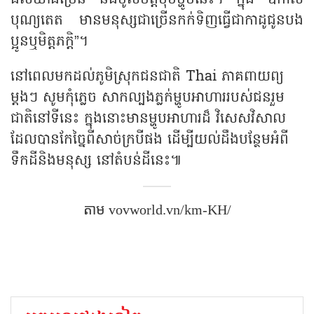
បុណ្យតេត មានមនុស្សជាច្រើនកក់ទិញធ្វើជាកាដូជូនបង
ប្អូនឬមិត្តភក្តិ”។
នៅពេលមកដល់ភូមិស្រុកជនជាតិ Thai ភាគពាយព្យ
ម្ដងៗ សូមកុំភ្លេច សាកល្បងភ្លក់ម្ហូបអាហាររបស់ជនរួម
ជាតិនៅទីនេះ ក្នុងនោះមានម្ហូបអាហារដ៏ វិសេសវិសាល
ដែលបានកែច្នៃពីសាច់ក្របីផង ដើម្បីយល់ដឹងបន្ថែមអំពី
ទឹកដីនិងមនុស្ស នៅតំបន់ដីនេះ៕
តាម​ vovworld.vn/km-KH/