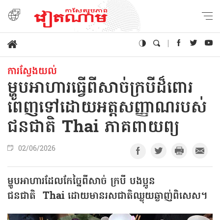
ការស្វែងយល់
ម្ហូបអាហារធ្វើពីសាច់ក្របីដ៏ពោរ
ពេញទៅដោយអត្តសញ្ញាណរបស់
ជនជាតិ Thai ភាគពាយព្យ
02/06/2026
ម្ហូបអាហារដែលកែច្នៃពីសាច់ ក្របី
បងប្អូន
ជនជាតិ
Thai
ដោយមានរសជាតិឈ្ងុយឆ្ងាញ់ពិសេស។