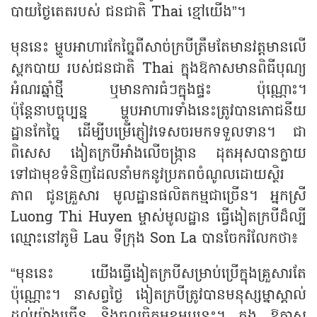
បាយថ្ងៃតេតរបស់ ជនជាតិ Thai ខ្មៅយើង”។
មុននេះ ម្ហូបអាហារកែច្នៃពីសាច់ក្របីត្រឹមតែមានវត្តមានលើ
ស្ពកបាយ របស់ជនជាតិ Thai ក្នុងឱកាសមានពិធីបុណ្យ
អំណរឆ្នាំថ្មី ឬមានការធំៗក្នុងផ្ទះ ប៉ុណ្ណោះ។
ប៉ុន្តែនាបច្ចុប្បន្ន ម្ហូបអាហារទាំងនេះត្រូវបានភោជនីយ
ដ្ឋានកែច្នៃ ដើម្បីបម្រើភ្ញៀវទេសចរមកទទួលទាន។ ជា
ពិសេស ងៀតក្របីអាំងលើចង្ក្រាន ដុតអុសបានក្លាយ
ទៅជាមុខទំនិញដែលនាំមកនូវប្រភពចំណូលដោយស្ថិរ
ភាព ជូនគ្រួសារ មូលដ្ឋានផលិតកម្មជាច្រើន។ អ្នកស្រី
Luong Thi Huyen ម្ចាស់មូលដ្ឋាន ធ្វើងៀតក្របីដ៏ល្បី
ឈ្មោះនៅភូមិ Lau ទីក្រុង Son La បានចែករំលែកថា៖
“មុននេះ យើងធ្វើងៀតក្របីសម្រាប់ប្រើក្នុងគ្រួសារតែ
ប៉ុណ្ណោះ។ នាសព្វថ្ងៃ ងៀតក្របីត្រូវបានមនុស្សម្នាស្គាល់
ដល់យ៉ាងច្រើន និងចូលចិត្តមុខម្ហូបនេះ។ ក្នុង ឱកាស