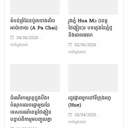
តំបន់ព្រំដែនប៉ូលខាងលិច
រូងភ្នំ Hua Mạ (ខេត្ត
អាប៉ាចាយ (A Pa Chai)
ថៃង្វៀន)៖ បទភ្លេងនៃភ្នំថ្ម
និងពេលវេលា
04/06/2026
02/06/2026
ការស្វែងយល់
ការស្វែងយល់
ដំណើរកម្សាន្តក្នុងបឹង៖
រដូវផ្កាឈូកនៅទីក្រុងហ្វេ
ចំណុចលេចធ្លោមួយនៃ
(Hue)
ទេសចរណ៍ខេត្តថៃង្វៀន
30/04/2026
បន្ទាប់ពីការរួមបញ្ចូលគ្នា
ការស្វែងយល់