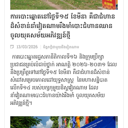
ការបោះឆ្នោតនៅថ្ងៃទី១៥ ខែមីនា គឺជាជំហាន
ដ៏សំខាន់នាំវៀតណាមរឹងមាំបោះជំហានឈាន
ចូលយុគសម័យអភិវឌ្ឍន៍ថ្មី
13/03/2026
មិត្តភក្តិជាមួយនឹងវៀតណាម
ការបោះឆ្នោតរដ្ឋសភានីតិកាលទី១៦ និងក្រុមប្រឹក្សា
ប្រជាជនគ្រប់លំដាប់ថ្នាក់ អាណត្តិ ២០២៦-២០៣១ ដែល
នឹងប្រព្រឹត្តទៅនៅថ្ងៃទី១៥ ខែមីនា គឺជាជំហានដ៏សំខាន់
សំដៅសម្រេចគោលដៅយុទ្ធសាស្ត្រ នៃមហាសន្និបាត
លើកទី១៤ របស់បក្សកុម្មុយនិស្តវៀតណាម ដែល
នាំវៀតណាមបោះជំហានយ៉ាងរឹងមាំ ចូលយុគសម័យ
អភិវឌ្ឍន៍ថ្មី។