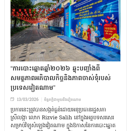
“ការបោះឆ្នោតឆ្នាំ២០២៦ ឆ្លុះបញ្ចាំងពី
សមត្ថភាពអភិបាលកិច្ចនិងភាពចាស់ទុំរបស់
ប្រទេសវៀតណាម”
13/03/2026
មិត្តភក្តិជាមួយនឹងវៀតណាម
ប្រការនេះត្រូវបានសង្កត់ធ្ងន់ដោយអនុប្រធានរដ្ឋសភា
ស្រីលង្កា លោក Rizvie Salih នៅក្នុងអត្ថបទសរសេរ
សម្រាប់វិទ្យុ​សំឡេងវៀតណាម ក្នុងឱកាសនៃការបោះឆ្នោត