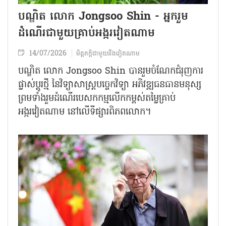
បណ្ឌិត លោក Jongsoo Shin - អ្នករួម
ដំណើរជាមួយគ្រាប់អង្ករវៀតណាម
14/07/2026
មិត្តភក្តិជាមួយនឹងវៀតណាម
បណ្ឌិត លោក Jongsoo Shin បាន​រួមចំណែក​ជំរុញការ
ផ្លាស់ប្តូរថ្មី នៃវិទ្យាសាស្ត្រ​បច្ចេកវិទ្យា អភិវឌ្ឍ​ធនធាន​មនុស្ស
ព្រមទាំង​រួម​ដំណើរ​​បេសកកម្ម​លើកកម្ពស់តម្លៃគ្រាប់​
អង្ករវៀតណាម នៅលើទីផ្សារ​ពិភពលោក។