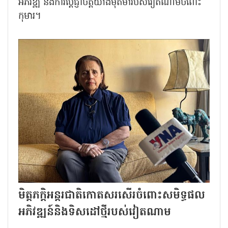
អភិវឌ្ឍ និងការប្តេជ្ញាចិត្តយ៉ាងមុតមាំរបស់វៀតណាមចំពោះ
កុមារ។
មិត្តភក្តិអន្តរជាតិកោតសរសើរចំពោះសមិទ្ធផល
អភិវឌ្ឍន៍និងទិសដៅថ្មីរបស់វៀតណាម