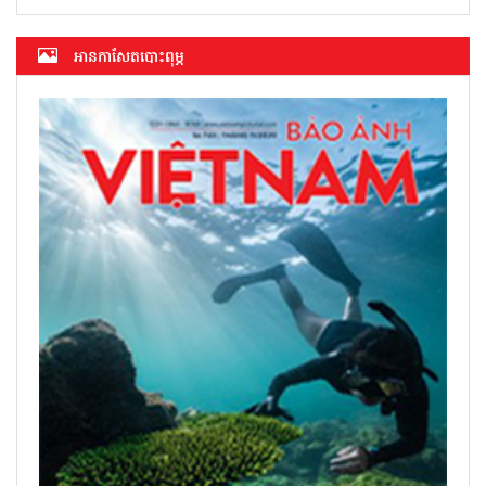
អាន​កាសែត​បោះពុម្ភ