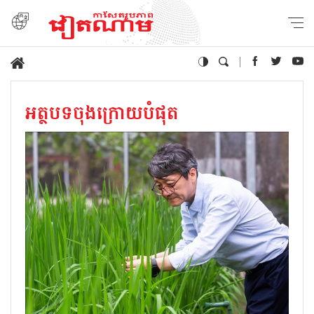
អត្ថបទចុងក្រោយបំផុត