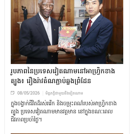
រូបភាពនៃប្រទេសវៀតណាមនៅអាហ្វ្រិកខាង
ត្បូង៖ រឿងរ៉ាវតំណភ្ជាប់ឆ្លងព្រំដែន
08/05/2026
មិត្តភក្តិជាមួយនឹងវៀតណាម
ក្នុងចង្វាក់ជីវិតដ៏រស់រវើក និងចម្រុះពណ៌​របស់អាហ្វ្រិកខាង
ត្បូង ប្រទេសវៀតណាមមានវត្តមាន នៅក្នុងខណៈពេល
ជីវភាពប្រចាំថ្ងៃ។