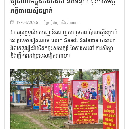
វៀតណាមក្នុងការចងចាំ និងទំនុកចិត្តរបស់មិត្ត
ភក្តិប៉ាលេស្ទីនម្នាក់
19/04/2026
មិត្តភក្តិជាមួយនឹងវៀតណាម
ឯកអគ្គរដ្ឋទូតវិសាមញ្ញ និងពេញ​សមត្ថភាព​​ ប៉ាលេស្ទីន​ប្រចាំ​
នៅ​ប្រទេសវៀតណាម​ លោក​ Saadi Salama បាន​ចែក​
រំលែក​នូវរឿងរ៉ាវជិតកន្លះសតវត្សរ៍ នៃការរស់នៅ ការ​សិក្សា
និង​ធ្វើ​ការ​នៅ​ប្រទេស​វៀត​ណាម។​