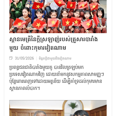
ស្ពានមេត្រីនៃក្តីស្រឡាញ់របស់គ្រួសារបារាំង
មួយ ចំពោះកុមារវៀតណាម
31/05/2026
មិត្តភក្តិជាមួយនឹងវៀតណាម
ប្រពន្ធ​ជនជាតិបារាំងមួយ​គូ ​បាន​វិលត្រឡប់មក​
ប្រទេសវៀតណាមវិញ ដោយនាំមកនូវ​សកម្មភាព​សាមញ្ញៗ
ប៉ុន្តែពោរពេញ​ទៅ​ដោយអត្ថន័យ ដើម្បីគាំ​ទ្រ​​ដល់​កុមារ​មាន​
ស្ថានភាពលំបាក។