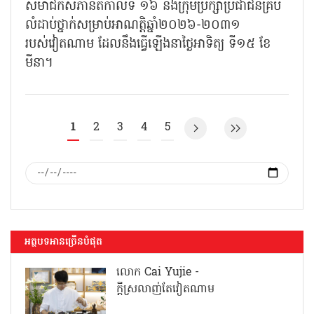
សមាជិកសភានីតិកាលទី ១៦ និងក្រុមប្រឹក្សាប្រជាជនគ្រប់
លំដាប់ថ្នាក់សម្រាប់អាណត្តិឆ្នាំ២០២៦-២០៣១
របស់វៀតណាម ដែលនឹងធ្វើឡើងនាថ្ងៃអាទិត្យ ទី១៥ ខែ
មីនា។
1
2
3
4
5
អត្ថបទអានច្រើនបំផុត
លោក Cai Yujie -
ក្តីស្រលាញ់តែវៀតណាម