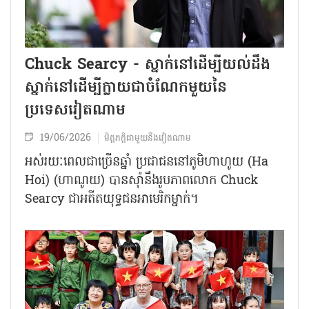
Chuck Searcy - ស្នាក់នៅដើម្បីយល់ដឹង
ស្នាក់នៅដើម្បីក្លាយជាចំណែកមួយនៃ
ប្រទេសវៀតណាម
19/06/2026
មិត្តភក្តិជាមួយនឹងវៀតណាម
អស់រយៈពេលជាច្រើនឆ្នាំ ប្រជាជននៅភូមិហាហូយ​ (Ha
Hoi) (ហាណូយ) បានស៊ាំនឹងរូបភាពលោក Chuck
Searcy ​ជាអតីតយុទ្ធជន​អាមេរិកម្នាក់។