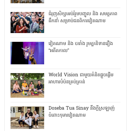
ជំរុញសិក្សាអប់រំរួមបញ្ចូល និង សមត្ថភាព
ដឹកនាំ សម្រាប់ជនពិការវៀតណាម
វៀតណាម និង បារាំង រួមគ្នានិទានរឿង
“អតីតកាល”
World Vision ជាមួយគំនិតផ្តួចផ្តើម
អាហារបំប៉នគ្រប់គ្រាន់
Doseba Tua Sinay នឹងក្ដីស្រឡាញ់
ចំពោះកុមារវៀតណាម