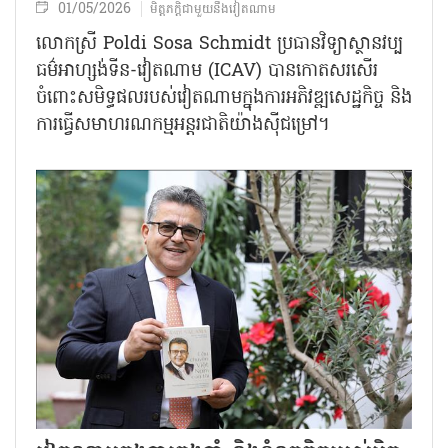
01/05/2026
មិត្តភក្តិជាមួយនឹងវៀតណាម
លោកស្រី Poldi Sosa Schmidt ប្រធានវិទ្យាស្ថានវប្ប
ធម៌អាហ្សង់ទីន-វៀតណាម (ICAV) បានកោតសរសើរ
ចំពោះសមិទ្ធផលរបស់វៀតណាមក្នុងការអភិវឌ្ឍសេដ្ឋកិច្ច និង
ការធ្វើសមាហរណកម្មអន្តរជាតិយ៉ាងស៊ីជម្រៅ។