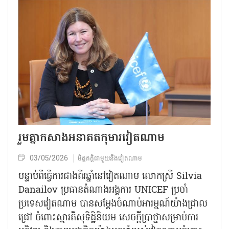
រួមគ្នាកសាងអនាគតកុមារវៀតណាម
03/05/2026
មិត្តភក្តិជាមួយនឹងវៀតណាម
បន្ទាប់ពីធ្វើការជាងពីរឆ្នាំនៅវៀតណាម លោកស្រី Silvia
Danailov ប្រធានតំណាងអង្គការ UNICEF ប្រចាំ
ប្រទេសវៀតណាម បានសម្តែងចំណាប់​អារម្មណ៍យ៉ាងជ្រាល
ជ្រៅ ចំពោះស្មារតីសុទិដ្ឋិនិយម សេចក្តីប្រាថ្នាសម្រាប់ការ