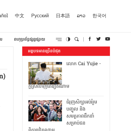
añol
中文
Русский
日本語
ລາວ
한국어
គល
ពហុប្រព័ន្ធផ្សព្វផ្សាយ
អត្ថបទអានច្រើនបំផុត
លោក Cai Yujie -
n)
ក្តីស្រលាញ់តែវៀតណាម
ជំរុញសិក្សាអប់រំរួម
យ
បញ្ចូល និង
សមត្ថភាពដឹកនាំ
សម្រាប់ជន
ពិការវៀតណាម