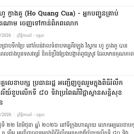
 ក្វាងគួ (Ho Quang Cua) - អ្នកបញ្ជូនគ្រាប់
វៀតណាម ចេញទៅកាន់ពិភពលោក
/2026
ព្រឹត្តិការណ៍ - បុគ្គល
ជ្រាបទឹកប្រៃ នៅតំបន់វាល​ទំនាប​ទន្លេ​គឺវ​ឡុង​ វិស្វករ ហូ ក្វាងគួ ​បាន​
​ជាង​បួន​ទសវត្សរ៍​ ខិតខំ​ប្រឹង​ប្រែង​បង្កាត់​ពូជ​ស្រូវ ដែល​មាន​គុណភាព​
គលេខាបក្ស ប្រធានរដ្ឋ អញ្ជើញចូលរួមក្នុងពិធីរំលឹក
ាវរីយ៍ខួបលើកទី ៨០ ទិវាប្រពៃណីវិជ្ជាស្ថានសន្តិសុខ
ន
/2026
ព្រឹត្តិការណ៍ - បុគ្គល
ថ្ងៃទី ២២ ខែមិថុនា ឆ្នាំ ២០២៦ នៅទីក្រុងហាណូយ លោកអគ្គលេខាបក្
្ឋ តូ ឡឹម អញ្ជើញចូលរួមក្នុងពិធីរំលឹកអនុស្សាវរីយ៍ខួបលើកទី ៨០ ទិវា