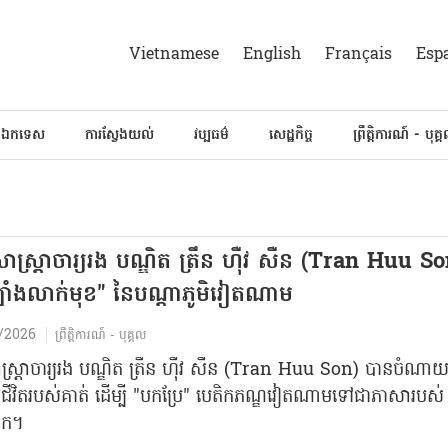
Vietnamese
English
Français
Esp
៍ឯកទេស
ការស្វែងយល់
វប្បធម៌
សេដ្ឋកិច្ច
ព្រឹត្តិការណ៍ - បុគ្
្ត្រាចារ្យរង បណ្ឌិត ត្រឹន ហ៊ឺវ សឺន (Tran Huu So
ច្បាំងលាក់មុខ" នៃបណ្ដាភូមិវៀតណាម
/2026
ព្រឹត្តិការណ៍ - បុគ្គល
ត្រាចារ្យរង បណ្ឌិត ត្រឹន ហ៊ឺវ សឺន (Tran Huu Son) បានចំណា
ីវិតរបស់គាត់ ដើម្បី "បកប្រែ" បេតិកភណ្ឌវៀតណាមទៅជាភាសារបស់
ោក។