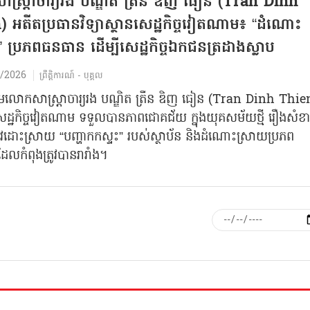
្ត្រាចារ្យរង បណ្ឌិត ត្រឹន ឌិញ ធៀន (Tran Dinh
 អតីតប្រធានវិទ្យាស្ថានសេដ្ឋកិច្ចវៀតណាម៖ “ដំណោះ
 ប្រភពធនធាន ដើម្បីសេដ្ឋកិច្ចឯកជនត្រដាងស្លាប
/2026
ព្រឹត្តិការណ៍ - បុគ្គល
ោកសាស្ត្រាចារ្យរង បណ្ឌិត ត្រឹន ឌិញ ធៀន (Tran Dinh Thie
យសេដ្ឋកិច្ចវៀតណាម ទទួលបានភាពជោគជ័យ​ ក្នុងយុគសម័យថ្មី រឿងសំខា
្រូវដោះស្រាយ “បញ្ហាកកស្ទះ” របស់ស្ថាប័ន និងដំណោះស្រាយប្រភព
លកំពុងត្រូវបានរារាំង។