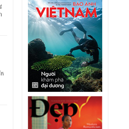
២៥
ជា
ិក