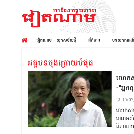
វៀតណាម - យុគសម័យថ្មី
ព័ត៌មាន
បទយកការណ
អត្ថបទចុងក្រោយបំផុត
លោកសាស
-"អ្នក
10/07
លោកសាស្
ពេលអស់ជ
ពិភពល