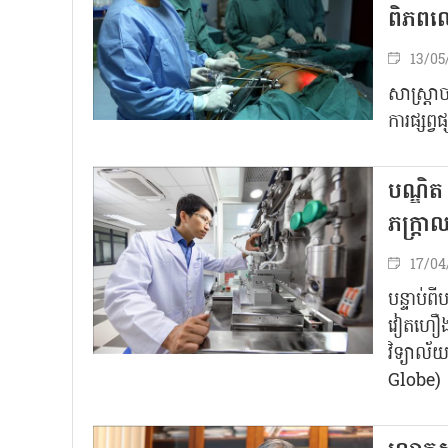
ពិភព
13/05
សាស្ត្រាច
ការផ្សព
បណ្ឌិ
ភក្រ្ត
17/04
បន្ទាប់ព
វៀត​ហឿង 
វិទ្យាល
Globe) ន