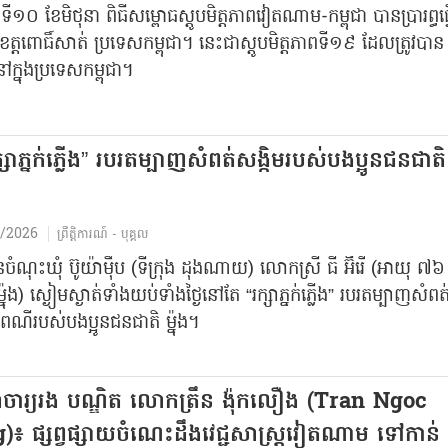
ៃទី១០ ខែមិថុនា ពិធីសម្ពោធស្ដូបមិត្តភាពវៀតណាម-កម្ពុជា បានប្រារព្ធធ្
្តពោធិ៍សាត់ ប្រទេសកម្ពុជា។ នេះជាស្ដូបមិត្តភាពទី១៩ ដែលត្រូវបាន
ក្នុងប្រទេសកម្ពុជា។
ក្សាភ្នក់ភ្លើង” របរតម្បាញសំពត់សង្កិម​របស់បងប្អូន​ជនជាតិ 
/2026
ព្រឹត្តិការណ៍ - បុគ្គល
នចំណុះឃុំ ប៊ូយ៉ាម៉ឹប (ទីក្រុង ដុងណាយ) លោកស្រី ធី អ៊ីរើ (អាយុ ៧៦ ឆ្
្នុង) ស្ងៀមស្ងាត់ទាំងយប់ទាំងថ្ងៃនៅតែ “រក្សាភ្នក់ភ្លើង” របរតម្បាញសំពត
រពៃណីរបស់បងប្អូនជនជាតិ ម៉្នុង។
រាចារ្យរង បណ្ឌិត លោកត្រឹន ង៉ុកលឿង (Tran Ngoc
៖ ផ្សព្វផ្សាយចំណេះដឹងវេជ្ជសាស្ត្រវៀតណាម ទៅកាន់