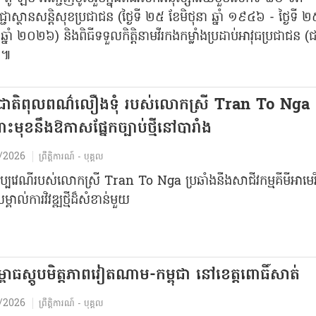
ិជ្ជាស្ថានសន្តិសុខប្រជាជន (ថ្ងៃទី ២៥ ខែមិថុនា ឆ្នាំ ១៩៤៦ - ថ្ងៃទី 
 ឆ្នាំ ២០២៦) និងពិធីទទួលកិត្តិនាមវីរកងកម្លាំងប្រដាប់អាវុធប្រជាជន (
)៕
ងជាតិពុលពណ៌លឿងទុំ របស់លោកស្រី Tran To Nga
ះមុខនឹងឱកាសផ្នែកច្បាប់ថ្មីនៅបារាំង
/2026
ព្រឹត្តិការណ៍ - បុគ្គល
្ឋប្បវេណីរបស់លោកស្រី Tran To Nga ប្រឆាំងនឹងសាជីវកម្មគីមីអាមេរ
គាល់ការវិវឌ្ឍថ្មីដ៏សំខាន់មួយ
្ពោធស្តូបមិត្តភាពវៀតណាម-កម្ពុជា នៅខេត្តពោធិ៍សាត់
/2026
ព្រឹត្តិការណ៍ - បុគ្គល