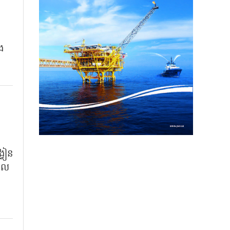
ុង
វៀន​
កល​