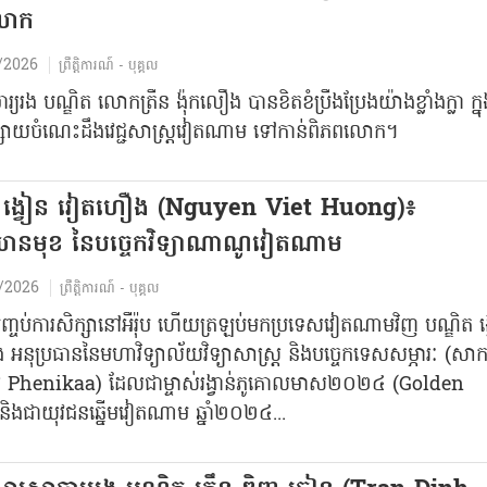
លោក
/2026
ព្រឹត្តិការណ៍ - បុគ្គល
ារ្យរង បណ្ឌិត លោកត្រឹន​ ង៉ុក​លឿង​ បានខិតខំប្រឹង​ប្រែងយ៉ាងខ្លាំងក្លា ក្ន
្វផ្សាយចំណេះដឹងវេជ្ជសាស្ត្រវៀតណាម ទៅកាន់ពិភពលោក​។
ត ង្វៀន វៀតហឿង (Nguyen Viet Huong)៖
ាឈានមុខ នៃបច្ចេកវិទ្យាណាណូវៀតណាម
/2026
ព្រឹត្តិការណ៍ - បុគ្គល
ីបញ្ចប់ការសិក្សានៅអឺរ៉ុប ហើយត្រឡប់មកប្រទេសវៀតណាមវិញ បណ្ឌិត ង្
អនុប្រធាន​នៃ​​មហាវិទ្យាល័យវិទ្យាសាស្ត្រ និងបច្ចេកទេស​​សម្ភារៈ (សា
័យ​ Phenikaa) ដែលជា​ម្ចាស់រង្វាន់ភូគោល​មាស​២០២៤ (Golden
ិង​ជា​យុវជន​ឆ្នើមវៀតណាម ឆ្នាំ២០២៤...