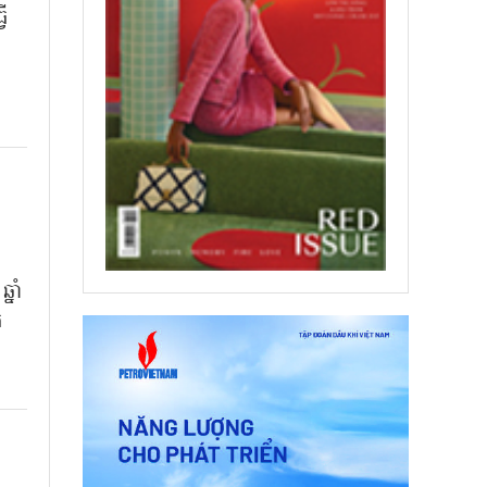
វើ
​
នាំ
់