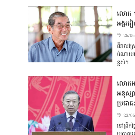
លោក ហូ
អង្ករ
25/06
ពីវាលស្រែ
ចំណាយ​ពេល
ខ្ពស់​។
លោកអគ្
អនុស្ស
ប្រជាជ
23/06
នៅព្រឹក
ប្រធានរដ