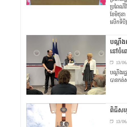
ប្រពៃណីវ
ខែមិថុនា
លើកទីបី
បណ្តឹ
នៅចំពោ
13/06
បណ្តឹងរដ
បានកត់សម្
ពិធីសម
13/06