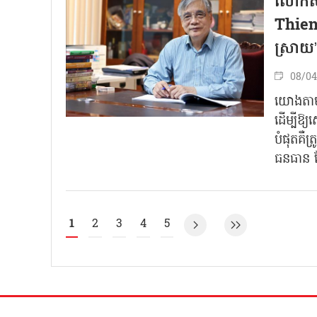
លោកសាស
Thien)
ស្រាយ”
08/04
យោងតាមល
ដើម្បីឱ្
បំផុតគឺត
ធនធាន ដែ
1
2
3
4
5