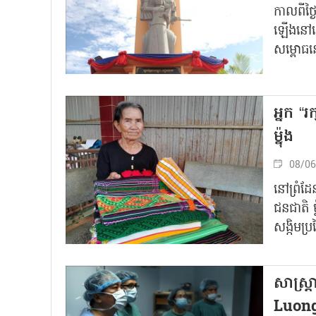
កាលពីថ្ង
ឡើងនៅខេត
សម្ពោធនៅ
អ្នក “រ
ម៉្នុង
08/06
នៅព្រំដែ
ជនជាតិ ម៉
សង្កិមប្
សាស្ត្
Luong)