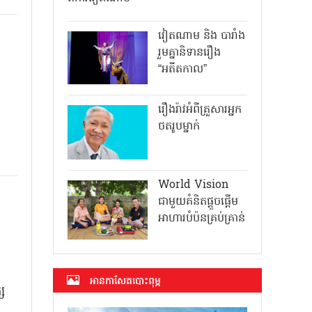
វៀតណាម និង បារាំង
រួមគ្នានិទានរឿង
“អតីតកាល”
រឿងរ៉ាវអំពីគ្រួសារអ្នក
ថតរូបម្នាក់
World Vision
ជាមួយគំនិតផ្តួចផ្តើម
អាហារបំប៉នគ្រប់គ្រាន់
អាន​កាសែត​បោះពុម្ភ
ស